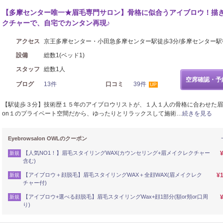
【多摩センター唯一★眉毛専門サロン】骨格に似合うアイブロウ！描
クチャーで、自宅でカンタン再現♪
アクセス
京王多摩センター・小田急多摩センター駅徒歩3分/多摩センター駅
設備
総数1(ベッド1)
スタッフ
総数1人
空席確認・予
ブログ
13件
口コミ
39件
UP
【駅徒歩３分】技術歴１５年のアイブロウリストが、１人１人の骨格に合わせた眉
on１のプライベート空間だから、ゆったりとリラックスして施術…
続きを見る
Eyebrowsalon OWLのクーポン
【人気NO1！】眉毛スタイリングWAX(カウンセリング+眉メイクレクチャー
新規
含む)
【アイブロウ＋顔脱毛】眉毛スタイリングWAX＋全顔WAX(眉メイクレク
¥1
新規
チャー付)
【アイブロウ+選べる顔脱毛】眉毛スタイリングWax+顔1部分(額or頬or口周
新規
り)