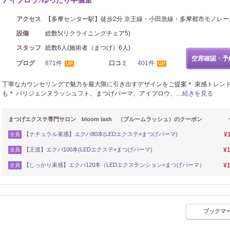
アイブロウ♪ゆったり半個室
アクセス
【多摩センター駅】徒歩2分 京王線・小田急線・多摩都市モノレー
設備
総数5(リクライニングチェア5)
スタッフ
総数6人(施術者（まつげ）6人)
空席確認・予
ブログ
871件
口コミ
401件
UP
UP
丁寧なカウンセリングで魅力を最大限に引き出すデザインをご提案＊ 束感トレン
も＊ パリジェンヌラッシュフト、まつげパーマ、アイブロウ、…
続きを見る
まつげエクステ専門サロン bloom lash （ブルームラッシュ）のクーポン
【ナチュラル束感】エクパ80本(LEDエクステ×まつげパーマ)
¥
全員
【王道】エクパ100本(LEDエクステ×まつげパーマ)
¥1
全員
【しっかり束感】エクパ120本（LEDエクステンション×まつげパーマ）
¥1
全員
ブックマ