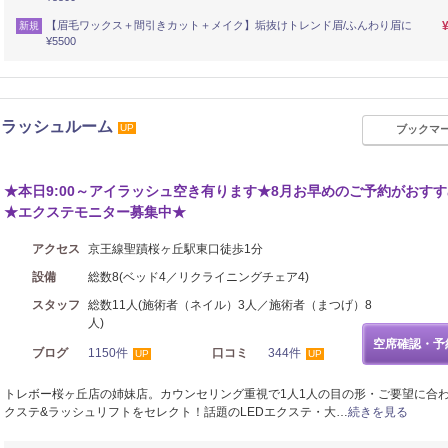
【眉毛ワックス＋間引きカット＋メイク】垢抜けトレンド眉/ふんわり眉に
新規
¥5500
イラッシュルーム
UP
ブックマ
★本日9:00～アイラッシュ空き有ります★8月お早めのご予約がおす
★エクステモニター募集中★
アクセス
京王線聖蹟桜ヶ丘駅東口徒歩1分
設備
総数8(ベッド4／リクライニングチェア4)
スタッフ
総数11人(施術者（ネイル）3人／施術者（まつげ）8
人)
空席確認・予
ブログ
1150件
口コミ
344件
UP
UP
トレボー桜ヶ丘店の姉妹店。カウンセリング重視で1人1人の目の形・ご要望に合
クステ&ラッシュリフトをセレクト！話題のLEDエクステ・大…
続きを見る