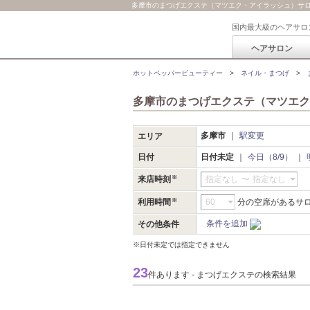
多摩市のまつげエクステ（マツエク・アイラッシュ）サロン検
国内最大級のヘアサロ
ヘアサロン
ホットペッパービューティー
ネイル・まつげ
多摩市のまつげエクステ（マツエク
多摩市
駅変更
エリア
日付
日付未定
今日（8/9）
来店時刻
指定なし
〜
指定なし
利用時間
分の空席があるサ
条件を追加
その他条件
※日付未定では指定できません
23
件あります - まつげエクステの検索結果