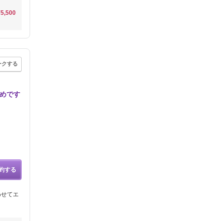
¥5,500
ークする
すめです
約する
わせてエ