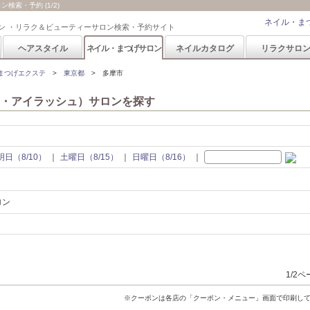
索・予約 (1/2)
ネイル・ま
ン ・リラク＆ビューティーサロン検索・予約サイト
ヘアスタイル
ネイル・まつげサロン
ネイルカタログ
リラクサロ
まつげエクステ
東京都
多摩市
・アイラッシュ）サロンを探す
明日（8/10）
土曜日（8/15）
日曜日（8/16）
ロン
1/2
※クーポンは各店の「クーポン・メニュー」画面で印刷し