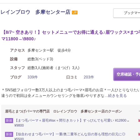
ロレインブロウ 多摩センター店
UP
ブックマ
【8/7~ 空きあり！】セットメニューでお得に通える♪眉ワックス×まつ
マ11800→\9800♪
アクセス
多摩センター駅 徒歩4分
設備
総数3(ベッド3)
スタッフ
総数3人(施術者（まつげ）3人)
空席確認・予
ブログ
339件
口コミ
203件
＊SNS総フォロワー数3万人以上のまつ毛パーマ×眉毛のお店＊一人ひとりなりた
違うので初回は全メニューカウンセリングを徹底♪やりすぎな…
続きを見る
眉毛とまつげパーマの専門店 ロレインブロウ 多摩センター店のクーポン
【まつ毛パーマ＋眉毛Wax＋間引きカット】すっぴんでも可愛い ¥12800→
新規
¥9800
【似合わせまつ毛パーマ】一重/奥二重等どんな目の形も理想の目元に◎
新規
¥5500