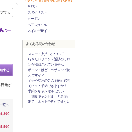
ログインすると会員情報に保存できます
サロン
ークする
スタイリスト
クーポン
ヘアスタイル
毛パー
ネイルデザイン
よくある問い合わせ
スマート支払いについて
行きたいサロン・近隣のサロ
ンが掲載されていません
ポイントはどこのサロンで使
約する
えますか？
子供や友達の分の予約も代理
い目元が
でネット予約できますか？
予約をキャンセルしたい
「無断キャンセル」と表示が
出て、ネット予約ができない
一覧へ
¥9,800
¥5,500