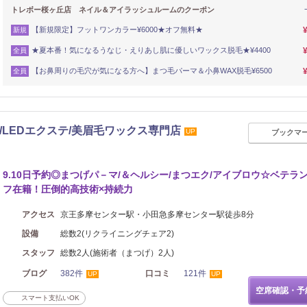
トレボー桜ヶ丘店 ネイル＆アイラッシュルームのクーポン
【新規限定】フットワンカラー¥6000★オフ無料★
新規
★夏本番！気になるうなじ・えりあし肌に優しいワックス脱毛★¥4400
全員
【お鼻周りの毛穴が気になる方へ】まつ毛パーマ＆小鼻WAX脱毛¥6500
全員
ーマ/LEDエクステ/美眉毛ワックス専門店
UP
ブックマ
9.10日予約◎まつげパ－マ/＆ヘルシー/まつエク/アイブロウ☆ベテラ
フ在籍！圧倒的高技術×持続力
アクセス
京王多摩センター駅・小田急多摩センター駅徒歩8分
設備
総数2(リクライニングチェア2)
スタッフ
総数2人(施術者（まつげ）2人)
ブログ
382件
口コミ
121件
UP
UP
空席確認・予
スマート支払いOK