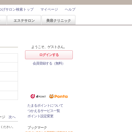
つげサロン検索トップ
マイページ
ヘルプ
ン
エステサロン
美容クリニック
ようこそ、ゲストさん。
ログインする
会員登録する（無料）
ホットペッパービューティーなら
1%
ポイントが
たまる！
ためたポイントをつかっておとく
にサロンをネット予約！
たまるポイントについて
つかえるサービス一覧
ポイント設定変更
ページ
次へ
てください。
ブックマーク