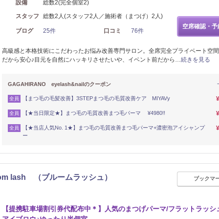
設備
総数2(完全個室2)
スタッフ
総数2人(スタッフ2人／施術者（まつげ）2人)
空席確認・予
ブログ
25件
口コミ
76件
高級感と本格技術にこだわったお悩み改善専門サロン。全席完全プライベート空間
だから安心♪目元を自然にハッキリさせたいや、イベント前だから…
続きを見る
GAGAHIRANO eyelash&nailのクーポン
【まつ毛の毛髪改善】3STEPまつ毛の毛質改善ケア MIYAVy
全員
【★当日限定★】まつ毛の毛質改善まつ毛パーマ ¥4980!!
全員
【★当店人気No. 1★】まつ毛の毛質改善まつ毛パーマ+濃密泡アイシャンプ
全員
ー
m lash （ブルームラッシュ）
ブックマ
【提携駐車場割引券代配布中＊】人気のまつげパーマ/フラットラッシュ/