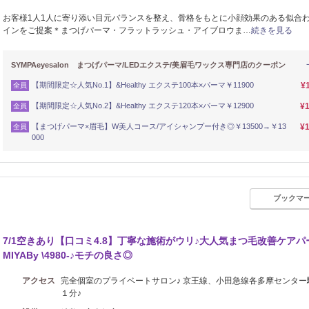
お客様1人1人に寄り添い目元バランスを整え、骨格をもとに小顔効果のある似合
インをご提案＊まつげパーマ・フラットラッシュ・アイブロウま…
続きを見る
SYMPAeyesalon まつげパーマ/LEDエクステ/美眉毛ワックス専門店のクーポン
【期間限定☆人気No.1】&Healthy エクステ100本×パーマ￥11900
¥
全員
【期間限定☆人気No.2】&Healthy エクステ120本×パーマ￥12900
¥1
全員
【まつげパーマ×眉毛】W美人コース/アイシャンプー付き◎￥13500→￥13
¥1
全員
000
ブックマ
7/1空きあり【口コミ4.8】丁寧な施術がウリ♪大人気まつ毛改善ケアパ
MIYABy \4980-♪モチの良さ◎
アクセス
完全個室のプライベートサロン♪ 京王線、小田急線各多摩センター
１分♪