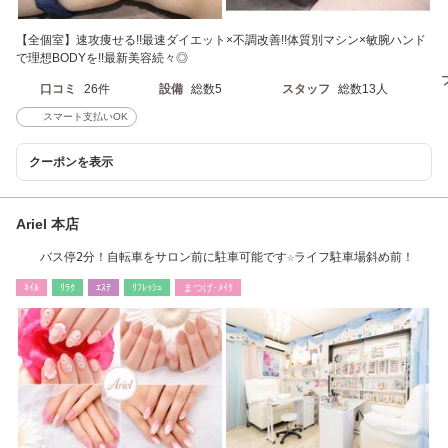
【全個室】速攻痩せる!!最速ダイエット×不調改善!!体質別マシン×敏腕ハンド
で理想BODYを!!最新美容続々◎
口コミ
26件
設備
総数5
スタッフ
総数13人
スマート支払いOK
クーポンを表示
Ariel 本店
バス停2分！自転車をサロン前に駐車可能です☆ライフ駐車場斜め前！
ﾈｲﾙ
ﾘﾗｸ
ｴｽﾃ
ﾘﾌﾚｯｼｭ
まつげ･ﾒｲｸ