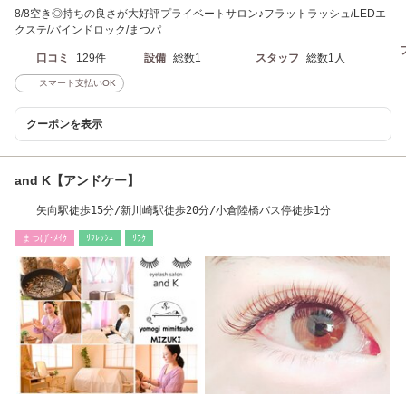
8/8空き◎持ちの良さが大好評プライベートサロン♪フラットラッシュ/LEDエ
クステ/バインドロック/まつパ
口コミ
129件
設備
総数1
スタッフ
総数1人
スマート支払いOK
クーポンを表示
and K【アンドケー】
矢向駅徒歩15分/新川崎駅徒歩20分/小倉陸橋バス停徒歩1分
まつげ･ﾒｲｸ
ﾘﾌﾚｯｼｭ
ﾘﾗｸ