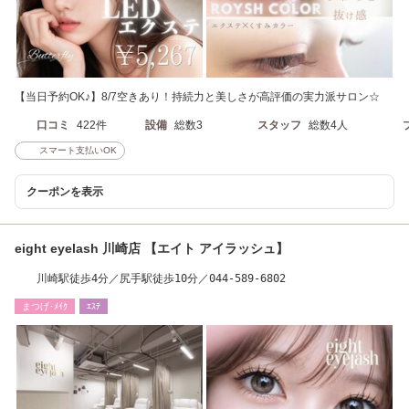
【当日予約OK♪】8/7空きあり！持続力と美しさが高評価の実力派サロン☆
口コミ
422件
設備
総数3
スタッフ
総数4人
スマート支払いOK
クーポンを表示
eight eyelash 川崎店 【エイト アイラッシュ】
川崎駅徒歩4分／尻手駅徒歩10分／044-589-6802
まつげ･ﾒｲｸ
ｴｽﾃ