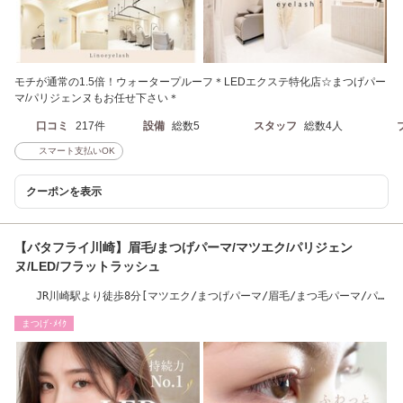
モチが通常の1.5倍！ウォータープルーフ＊LEDエクステ特化店☆まつげパー
マ/パリジェンヌもお任せ下さい＊
口コミ
217件
設備
総数5
スタッフ
総数4人
スマート支払いOK
クーポンを表示
【バタフライ川崎】眉毛/まつげパーマ/マツエク/パリジェン
ヌ/LED/フラットラッシュ
JR川崎駅より徒歩8分[マツエク/まつげパーマ/眉毛/まつ毛パーマ/パリ
ジェンヌ/LED]
まつげ･ﾒｲｸ