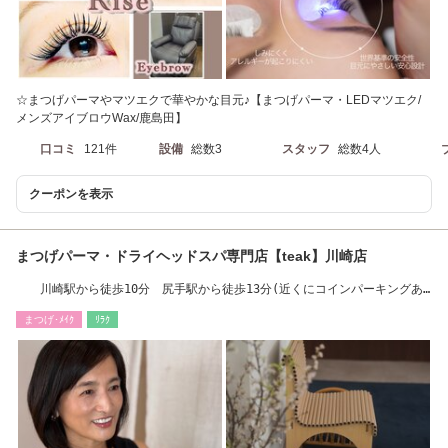
☆まつげパーマやマツエクで華やかな目元♪【まつげパーマ・LEDマツエク/
メンズアイブロウWax/鹿島田】
口コミ
121件
設備
総数3
スタッフ
総数4人
クーポンを表示
まつげパーマ・ドライヘッドスパ専門店【teak】川崎店
川崎駅から徒歩10分 尻手駅から徒歩13分(近くにコインパーキングあ
り)まつ毛パーマ
まつげ･ﾒｲｸ
ﾘﾗｸ