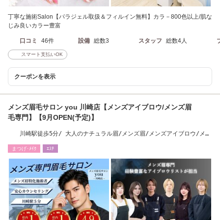
丁寧な施術Salon【パラジェル取扱＆フィルイン無料】カラ－800色以上/肌な
じみ良いカラー豊富
口コミ
46件
設備
総数3
スタッフ
総数4人
スマート支払いOK
クーポンを表示
メンズ眉毛サロン you 川崎店【メンズアイブロウ/メンズ眉
毛専門】【9月OPEN(予定)】
川崎駅徒歩5分/ 大人のナチュラル眉/メンズ眉/メンズアイブロウ/メン
ズ眉毛
まつげ･ﾒｲｸ
ｴｽﾃ