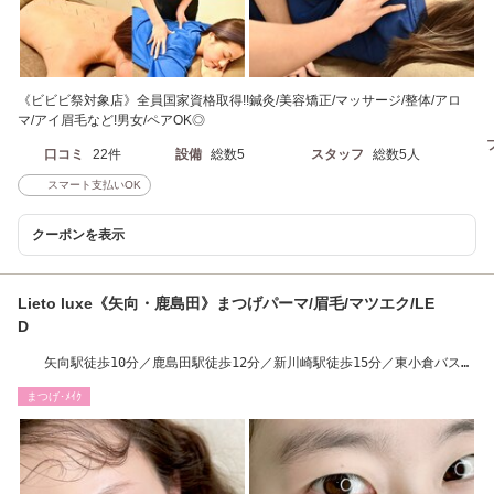
《ビビビ祭対象店》全員国家資格取得!!鍼灸/美容矯正/マッサージ/整体/アロ
マ/アイ眉毛など!男女/ペアOK◎
口コミ
22件
設備
総数5
スタッフ
総数5人
スマート支払いOK
クーポンを表示
Lieto luxe《矢向・鹿島田》まつげパーマ/眉毛/マツエク/LE
D
矢向駅徒歩10分／鹿島田駅徒歩12分／新川崎駅徒歩15分／東小倉バス停
すぐ
まつげ･ﾒｲｸ