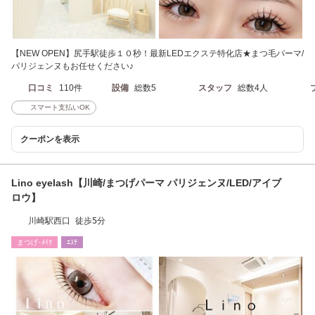
【NEW OPEN】尻手駅徒歩１０秒！最新LEDエクステ特化店★まつ毛パーマ/
パリジェンヌもお任せください♪
口コミ
110件
設備
総数5
スタッフ
総数4人
スマート支払いOK
クーポンを表示
Lino eyelash【川崎/まつげパーマ パリジェンヌ/LED/アイブ
ロウ】
川崎駅西口 徒歩5分
まつげ･ﾒｲｸ
ｴｽﾃ