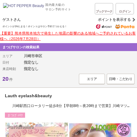
国内最大級の
サロン予約サイト
ブックマーク
ログイン
ゲストさん
ポイントを表示する
ポイントが1%たまる！ポイントはサロン予約でつかえる！
【重要】熊本県熊本地方で発生した地震の影響のある地域へご予約されているお客
様へ（2026年7月28日）
まつげサロンの検索結果
川崎市幸区
エリア
指定なし
日付
指定なし
来店時刻
20
エリア
日時・こだわり
件
Lauth eyelash&beauty
川崎駅西口ロータリー徒歩8分【早朝8時～夜20時まで営業】川崎マツエ
ク/パリジェンヌ
まつげ･ﾒｲｸ