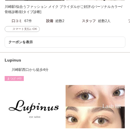
川崎駅/似合うファッション メイク ブライダルがご好評♪[パーソナルカラー/
骨格診断/顔タイプ診断]
口コミ
67件
設備
総数2
スタッフ
総数2人
スマート支払いOK
クーポンを表示
Lupinus
川崎駅西口から徒歩4分
まつげ･ﾒｲｸ