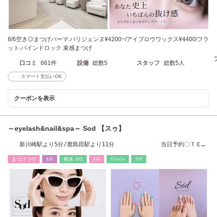
8/6空き◎まつげパーマ.パリジェンヌ¥4200~/アイブロウワックス¥4400/フラ
ット.バインドロック.束感まつげ
口コミ
661件
設備
総数5
スタッフ
総数5人
スマート支払いOK
クーポンを表示
～eyelash&nail&spa～ Sod 【スゥ】
新川崎駅より5分/鹿島田駅より11分 当日予約〇ＴＥＬ
予約〇
まつげ･ﾒｲｸ
ｴｽﾃ
整体･ｶｲﾛ
ﾈｲﾙ
ﾘﾌﾚｯｼｭ
ﾘﾗｸ