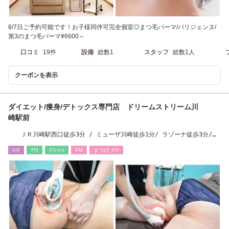
8/7日ご予約可能です！お子様同伴可完全個室◎まつ毛パーマ/パリジェンヌ/
第3のまつ毛パーマ¥6600～
口コミ
19件
設備
総数1
スタッフ
総数1人
クーポンを表示
ダイエット/痩身/デトックス専門店 ドリームストリーム川
崎駅前
ＪＲ川崎駅西口徒歩3分 / ミューザ川崎徒歩1分/ ラゾーナ徒歩3分/京
急川崎より徒歩5分
ｴｽﾃ
ﾘﾗｸ
ﾘﾌﾚｯｼｭ
ﾈｲﾙ
まつげ･ﾒｲｸ