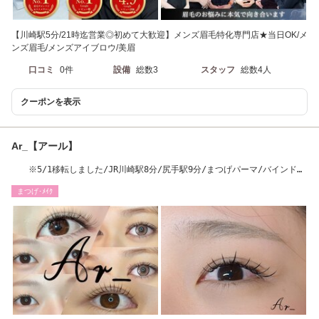
【川崎駅5分/21時迄営業◎初めて大歓迎】メンズ眉毛特化専門店★当日OK/メ
ンズ眉毛/メンズアイブロウ/美眉
口コミ
0件
設備
総数3
スタッフ
総数4人
クーポンを表示
Ar_【アール】
※5/1移転しました/JR川崎駅8分/尻手駅9分/まつげパーマ/バインドロ
ック/LEDエクステ
まつげ･ﾒｲｸ