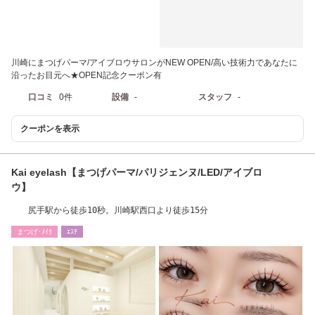
川崎にまつげパーマ/アイブロウサロンがNEW OPEN/高い技術力であなたに
沿ったお目元へ★OPEN記念クーポン有
口コミ
0件
設備
-
スタッフ
-
クーポンを表示
Kai eyelash【まつげパーマ/パリジェンヌ/LED/アイブロ
ウ】
尻手駅から徒歩10秒。川崎駅西口より徒歩15分
まつげ･ﾒｲｸ
ｴｽﾃ