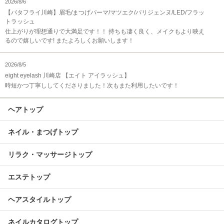
2026/8/6
【バタフライ川崎】眉毛/まつげパーマ/マツエク/パリジェンヌ/LED/フラッ
トラッシュ
仕上がりが理想通りで大満足です！！ 持ちも凄く良く、メイクもより映え
るので嬉しいです! またよろしくお願いします！
2026/8/5
eight eyelash 川崎店 【エイト アイラッシュ】
時短かつ丁寧ししてくださりました！次もまた利用したいです！
ヘアトップ
ネイル・まつげトップ
リラク・マッサージトップ
エステトップ
ヘアスタイルトップ
ネイルカタログトップ