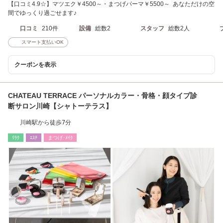
【口コミ4.9☆】マツエク￥4500～・まつげパーマ￥5500～ あなただけの空
間でゆっくり過ごせます♪
口コミ
210件
設備
総数2
スタッフ
総数2人
スマート支払いOK
クーポンを表示
CHATEAU TERRACE パーソナルカラー・骨格・顔タイプ診
断サロン川崎【シャトーテラス】
川崎駅から徒歩7分
ﾘﾗｸ
ｴｽﾃ
まつげ･ﾒｲｸ