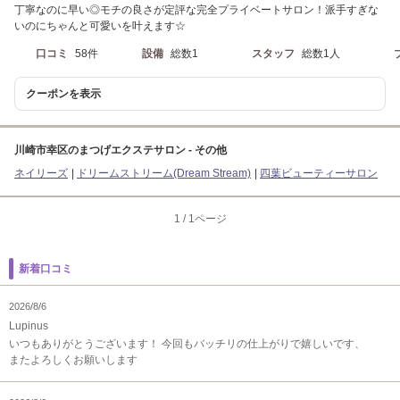
丁寧なのに早い◎モチの良さが定評な完全プライベートサロン！派手すぎな
いのにちゃんと可愛いを叶えます☆
口コミ
58件
設備
総数1
スタッフ
総数1人
クーポンを表示
川崎市幸区のまつげエクステサロン - その他
ネイリーズ
ドリームストリーム(Dream Stream)
四葉ビューティーサロン
1
/
1ページ
新着口コミ
2026/8/6
Lupinus
いつもありがとうございます！ 今回もバッチリの仕上がりで嬉しいです、
またよろしくお願いします