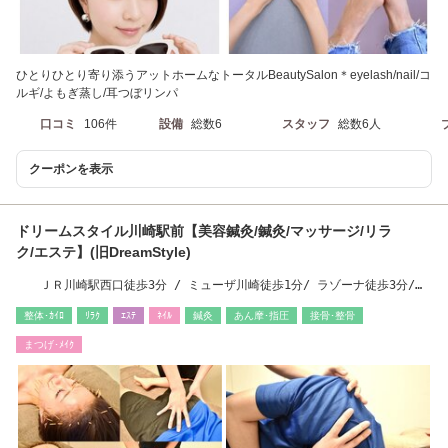
ひとりひとり寄り添うアットホームなトータルBeautySalon＊eyelash/nail/コ
ルギ/よもぎ蒸し/耳つぼリンパ
口コミ
106件
設備
総数6
スタッフ
総数6人
クーポンを表示
ドリームスタイル川崎駅前【美容鍼灸/鍼灸/マッサージ/リラ
ク/エステ】(旧DreamStyle)
ＪＲ川崎駅西口徒歩3分 / ミューザ川崎徒歩1分/ ラゾーナ徒歩3分/京
急川崎より徒歩5分
整体･ｶｲﾛ
ﾘﾗｸ
ｴｽﾃ
ﾈｲﾙ
鍼灸
あん摩･指圧
接骨･整骨
まつげ･ﾒｲｸ