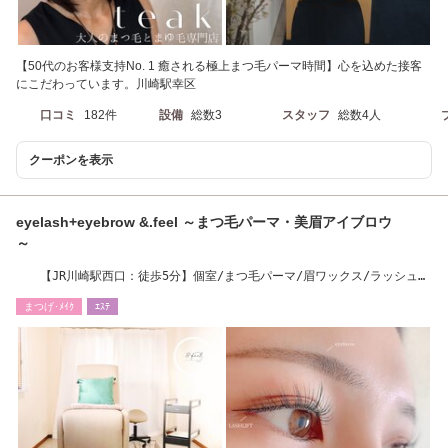
【50代のお客様支持No. 1 癒される極上まつ毛パーマ時間】心を込めた接客
にこだわっています。川崎駅幸区
口コミ
182件
設備
総数3
スタッフ
総数4人
クーポンを表示
eyelash+eyebrow &.feel ～まつ毛パーマ・美眉アイブロウ
～
【JR川崎駅西口：徒歩5分】個室/まつ毛パーマ/眉ワックス/ラッシュリ
フト
まつげ･ﾒｲｸ
ｴｽﾃ