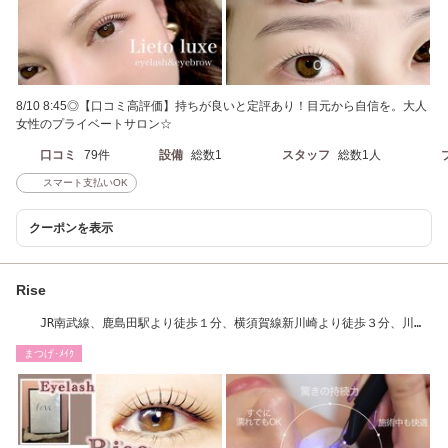
8/10 8:45◎【口コミ高評価】持ちが良いと定評あり！目元から自信を。大人
女性のプライベートサロン☆
口コミ
79件
設備
総数1
スタッフ
総数1人
スマート支払いOK
クーポンを表示
Rise
JR南武線、鹿島田駅より徒歩１分、横須賀線新川崎より徒歩３分、川崎
駅から７分
まつげ･ﾒｲｸ