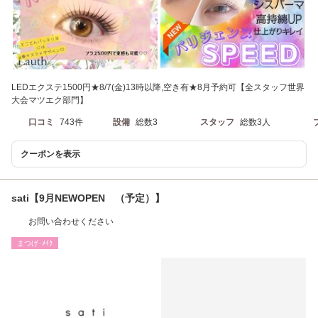
LEDエクステ1500円★8/7(金)13時以降,空き有★8月予約可【全スタッフ世界
大会マツエク部門】
口コミ
743件
設備
総数3
スタッフ
総数3人
クーポンを表示
sati【9月NEWOPEN （予定）】
お問い合わせください
まつげ･ﾒｲｸ