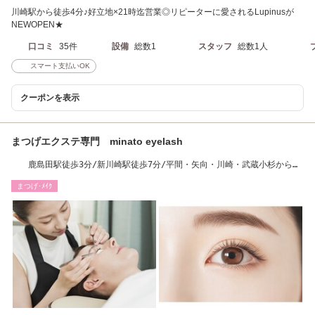
川崎駅から徒歩4分♪好立地×21時迄営業◎リピーターに愛されるLupinusが
NEWOPEN★
口コミ
35件
設備
総数1
スタッフ
総数1人
スマート支払いOK
クーポンを表示
まつげエクステ専門 minato eyelash
鹿島田駅徒歩3分/新川崎駅徒歩7分/平間・矢向・川崎・武蔵小杉からも
アクセス可能♪
まつげ･ﾒｲｸ