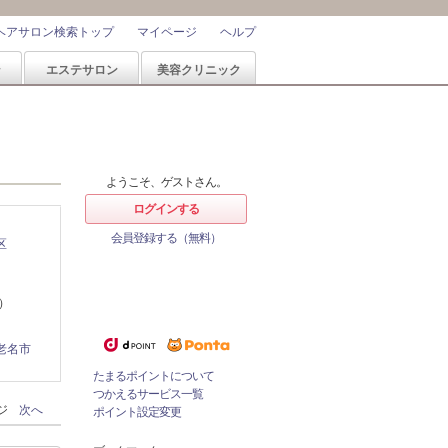
ヘアサロン検索トップ
マイページ
ヘルプ
ン
エステサロン
美容クリニック
ようこそ、ゲストさん。
ログインする
会員登録する（無料）
区
ホットペッパービューティーなら
ポイントが1%たまる！
ためたポイントをつかっておとく
にサロンをネット予約！
老名市
たまるポイントについて
つかえるサービス一覧
ージ
次へ
ポイント設定変更