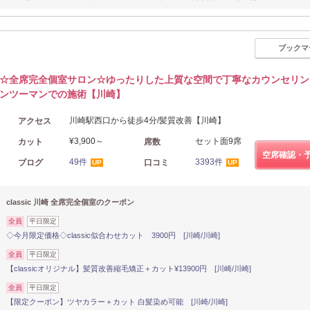
ブックマ
☆全席完全個室サロン☆ゆったりした上質な空間で丁寧なカウンセリン
ンツーマンでの施術【川崎】
川崎駅西口から徒歩4分/髪質改善【川崎】
アクセス
¥3,900～
セット面9席
カット
席数
空席確認・
49件
3393件
ブログ
口コミ
UP
UP
classic 川崎 全席完全個室のクーポン
全員
平日限定
◇今月限定価格◇classic似合わせカット 3900円 [川崎/川崎]
全員
平日限定
【classicオリジナル】髪質改善縮毛矯正＋カット¥13900円 [川崎/川崎]
全員
平日限定
【限定クーポン】ツヤカラー＋カット 白髪染め可能 [川崎/川崎]