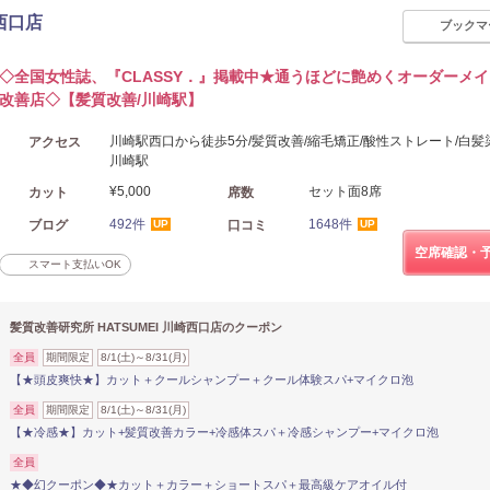
崎西口店
ブックマ
◇全国女性誌、『CLASSY．』掲載中★通うほどに艶めくオーダーメ
改善店◇【髪質改善/川崎駅】
川崎駅西口から徒歩5分/髪質改善/縮毛矯正/酸性ストレート/白髪染
アクセス
川崎駅
¥5,000
セット面8席
カット
席数
492件
1648件
ブログ
口コミ
UP
UP
空席確認・
スマート支払いOK
髪質改善研究所 HATSUMEI 川崎西口店のクーポン
全員
期間限定
8/1(土)～8/31(月)
【★頭皮爽快★】カット＋クールシャンプー＋クール体験スパ+マイクロ泡
全員
期間限定
8/1(土)～8/31(月)
【★冷感★】カット+髪質改善カラー+冷感体スパ＋冷感シャンプー+マイクロ泡
全員
★◆幻クーポン◆★カット＋カラー＋ショートスパ＋最高級ケアオイル付