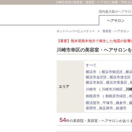
川崎市幸区の美容室・美容院・ヘアサロン検索・予約 (1/3
国内最大級のヘアサロ
ヘアサロン
ホットペッパービューティー
美容室・ヘアサロン
【重要】熊本県熊本地方で発生した地震の影響の
川崎市幸区の美容室・ヘアサロンを
すべて
横浜市
横浜市鶴見区
横
横浜市金沢区
横浜市港北区
横浜市泉区
横浜市青葉区
エリア
川崎市
川崎市川崎区
川
相模原市
相模原市緑区
横須賀市
平塚市
鎌倉市
座間市
南足柄市
綾瀬市
54
件の美容院・美容室・ヘアサロンがあり