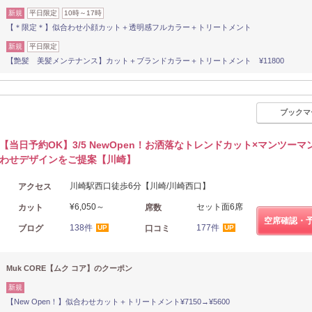
新規
平日限定
10時～17時
【＊限定＊】似合わせ小顔カット＋透明感フルカラー＋トリートメント
新規
平日限定
【艶髪 美髪メンテナンス】カット＋ブランドカラー＋トリートメント ¥11800
ブックマ
【当日予約OK】3/5 NewOpen！お洒落なトレンドカット×マンツーマ
わせデザインをご提案【川崎】
川崎駅西口徒歩6分【川崎/川崎西口】
アクセス
¥6,050～
セット面6席
カット
席数
空席確認・
138件
177件
ブログ
口コミ
UP
UP
Muk CORE【ムク コア】のクーポン
新規
【New Open！】似合わせカット＋トリートメント¥7150→¥5600