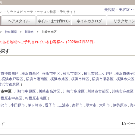
)
美容院・美容室・
ン ・リラク＆ビューティーサロン検索・予約サイト
ヘアスタイル
ネイル・まつげサロン
ネイルカタログ
リラクサロ
神奈川県
川崎市
川崎市幸区
ある地域へご予約されているお客様へ（2026年7月28日）
探す
浜市神奈川区
横浜市西区
横浜市中区
横浜市南区
横浜市保土ケ谷区
横浜市磯子
横浜市戸塚区
横浜市港南区
横浜市旭区
横浜市緑区
横浜市瀬谷区
横浜市栄区
横浜市都筑区
崎市幸区
川崎市中原区
川崎市高津区
川崎市多摩区
川崎市宮前区
川崎市麻生区
相模原市中央区
相模原市南区
藤沢市
小田原市
茅ヶ崎市
逗子市
三浦市
秦野市
厚木市
大和市
伊勢原市
海
ます
1/3ペ