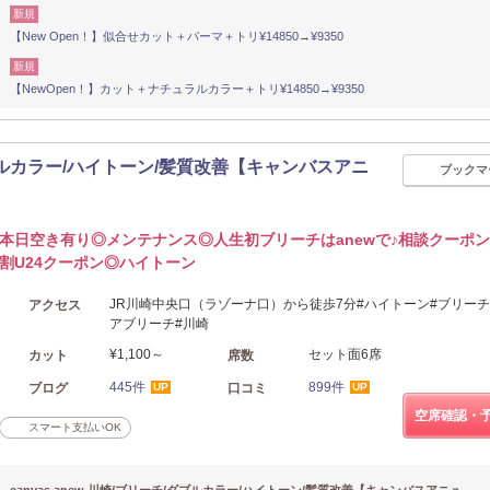
新規
【New Open！】似合せカット＋パーマ＋トリ¥14850→¥9350
新規
【NewOpen！】カット＋ナチュラルカラー＋トリ¥14850→¥9350
チ/ダブルカラー/ハイトーン/髪質改善【キャンバスアニ
ブックマ
本日空き有り◎メンテナンス◎人生初ブリーチはanewで♪相談クーポ
割U24クーポン◎ハイトーン
JR川崎中央口（ラゾーナ口）から徒歩7分#ハイトーン#ブリーチ
アクセス
アブリーチ#川崎
¥1,100～
セット面6席
カット
席数
445件
899件
ブログ
口コミ
UP
UP
空席確認・
スマート支払いOK
canvas anew.川崎/ブリーチ/ダブルカラー/ハイトーン/髪質改善【キャンバスアニュ