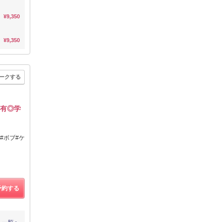
¥9,350
¥9,350
ークする
ン有◎学
#ボブ#ケ
予約する