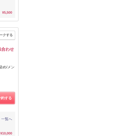
¥5,500
ークする
似合わせ
染め/メン
予約する
一覧へ
¥10,000