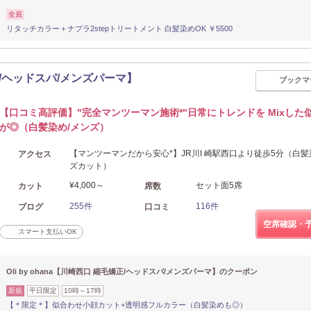
全員
リタッチカラー＋ナプラ2stepトリートメント 白髪染めOK ￥5500
毛矯正/ヘッドスパ/メンズパーマ】
ブックマ
【口コミ高評価】"完全マンツーマン施術*"日常にトレンドを Mixした
が◎（白髪染め/メンズ）
【マンツーマンだから安心*】JR川I 崎駅西口より徒歩5分（白髪
アクセス
ズカット）
¥4,000～
セット面5席
カット
席数
255件
116件
ブログ
口コミ
空席確認・
スマート支払いOK
Oli by ohana【川崎西口 縮毛矯正/ヘッドスパ/メンズパーマ】のクーポン
新規
平日限定
10時～17時
【＊限定＊】似合わせ小顔カット+透明感フルカラー（白髪染めも◎）