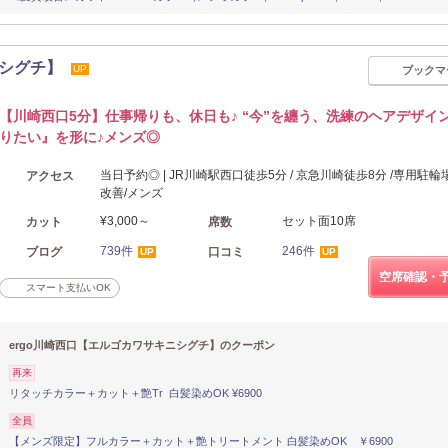
ニシグチ】
UP
ブックマ
【川崎西口5分】仕事帰りも、休日も♪ “今”を纏う、洗練のヘアデザイ
りたい』を形に♪メンズ◎
当日予約◎ | JR川崎駅西口徒歩5分 / 京急川崎徒歩8分 /専用駐輪
アクセス
改善/メンズ
¥3,000～
セット面10席
カット
席数
739件
246件
ブログ
口コミ
UP
UP
空席確認・
スマート支払いOK
ergo川崎西口【エルゴカワサキニシグチ】のクーポン
再来
リタッチカラー＋カット＋艶Tr 白髪染めOK ¥6900
全員
【メンズ限定】フルカラー＋カット＋艶トリートメント 白髪染めOK ￥6900