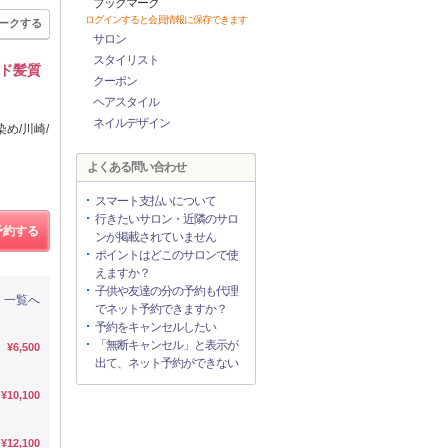
ブックマーク
ログインすると会員情報に保存できます
ークする
サロン
スタイリスト
イド髪質
クーポン
ヘアスタイル
ネイルデザイン
め/川崎/
よくある問い合わせ
スマート支払いについて
行きたいサロン・近隣のサロ
予約する
ンが掲載されていません
ポイントはどこのサロンで使
えますか？
子供や友達の分の予約も代理
一覧へ
でネット予約できますか？
予約をキャンセルしたい
「無断キャンセル」と表示が
¥6,500
出て、ネット予約ができない
¥10,100
¥12,100