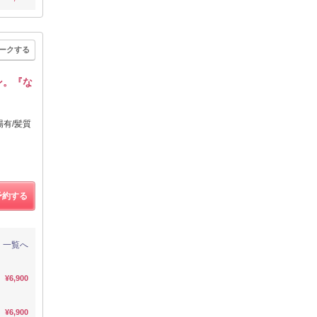
ークする
ン。『な
場有/髪質
予約する
一覧へ
¥6,900
¥6,900