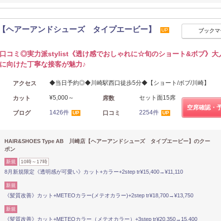
 川崎店【ヘアーアンドシューズ タイプエービー】
UP
ブックマ
口コミ◎実力派stylist《透け感でおしゃれに☆旬のショート&ボブ》大
に向けた丁寧な接客が魅力♪
◆当日予約◎◆川崎駅西口徒歩5分◆【ショート/ボブ/川崎】
アクセス
¥5,000～
セット面15席
カット
席数
空席確認・
1426件
2254件
ブログ
口コミ
UP
UP
HAIR&SHOES Type AB 川崎店【ヘアーアンドシューズ タイプエービー】のクー
ポン
新規
10時～17時
8月新規限定《透明感が可愛い》カット+カラー+2step tr¥15,400→¥11,110
新規
《髪質改善》カット+METEOカラー(メテオカラー)+2step tr¥18,700→¥13,750
新規
《髪質改善》カット+METEOカラー（メテオカラー）+3step tr¥20,350→15,400