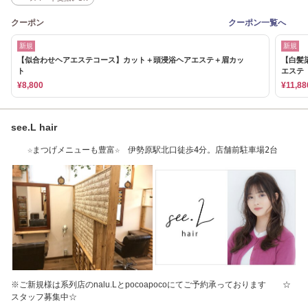
クーポン
クーポン一覧へ
新規
新規
【似合わせヘアエステコース】カット＋頭浸浴ヘアエステ＋眉カッ
【白髪
ト
エステ
¥8,800
¥11,88
see.L hair
☆まつげメニューも豊富☆ 伊勢原駅北口徒歩4分。店舗前駐車場2台
※ご新規様は系列店のnalu.Lとpocoapocoにてご予約承っております ☆
スタッフ募集中☆