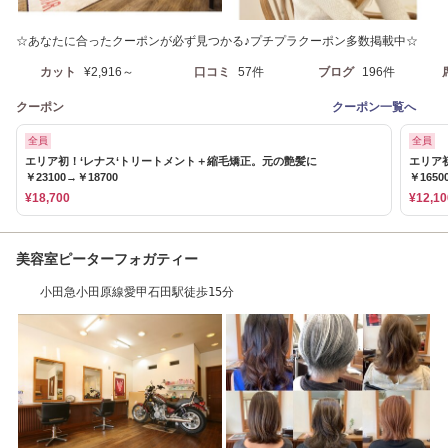
☆あなたに合ったクーポンが必ず見つかる♪プチプラクーポン多数掲載中☆
カット
¥2,916～
口コミ
57件
ブログ
196件
クーポン
クーポン一覧へ
全員
全員
エリア初！‘レナス‘トリートメント＋縮毛矯正。元の艶髪に
エリア
￥23100→￥18700
￥1650
¥18,700
¥12,10
美容室ピーターフォガティー
小田急小田原線愛甲石田駅徒歩15分