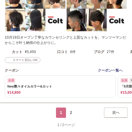
10月19日オープン丁寧なカウンセリングと上質なカットを。マンツーマンだ
からこそ叶う納得の仕上がりに。
カット
¥5,450
口コミ
6件
ブログ
27件
スマート支払いOK
クーポン
クーポン一覧へ
全員
全員
New艶々オイルカラー&カット
「8月
¥14,800
¥15,00
1
2
次へ
1
/
2ページ