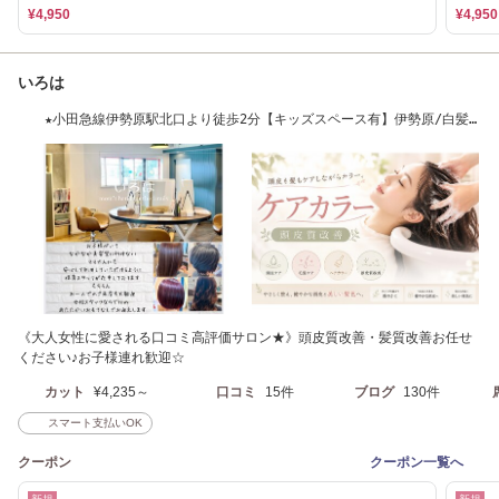
¥4,950
¥4,950
いろは
★小田急線伊勢原駅北口より徒歩2分【キッズスペース有】伊勢原/白髪
染め/ヘッドスパ
《大人女性に愛される口コミ高評価サロン★》頭皮質改善・髪質改善お任せ
ください♪お子様連れ歓迎☆
カット
¥4,235～
口コミ
15件
ブログ
130件
スマート支払いOK
クーポン
クーポン一覧へ