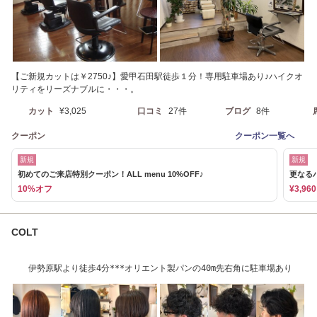
【ご新規カットは￥2750♪】愛甲石田駅徒歩１分！専用駐車場あり♪ハイクオ
リティをリーズナブルに・・・。
カット
¥3,025
口コミ
27件
ブログ
8件
クーポン
クーポン一覧へ
新規
新規
初めてのご来店特別クーポン！ALL menu 10%OFF♪
更なる
10%オフ
¥3,960
COLT
伊勢原駅より徒歩4分***オリエント製パンの40m先右角に駐車場あり