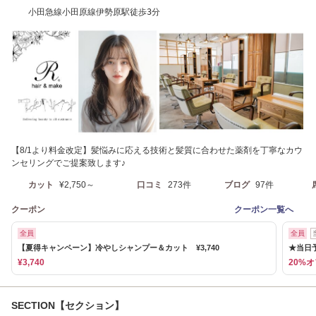
小田急線小田原線伊勢原駅徒歩3分
【8/1より料金改定】髪悩みに応える技術と髪質に合わせた薬剤を丁寧なカウ
ンセリングでご提案致します♪
カット
¥2,750～
口コミ
273件
ブログ
97件
クーポン
クーポン一覧へ
全員
全員
【夏得キャンペーン】冷やしシャンプー＆カット ¥3,740
★当日
¥3,740
20%
SECTION【セクション】