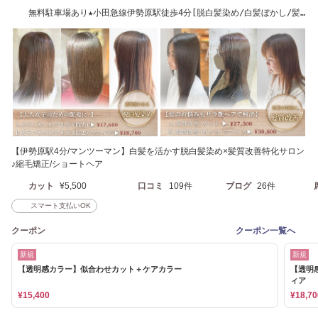
無料駐車場あり★小田急線伊勢原駅徒歩4分[脱白髪染め/白髪ぼかし/髪
質改善/縮毛矯正]
【伊勢原駅4分/マンツーマン】白髪を活かす脱白髪染め×髪質改善特化サロン
♪縮毛矯正/ショートヘア
カット
¥5,500
口コミ
109件
ブログ
26件
スマート支払いOK
クーポン
クーポン一覧へ
新規
新規
【透明感カラー】似合わせカット＋ケアカラー
【透明
ィア
¥15,400
¥18,70