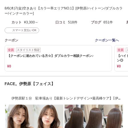
8/6(木)7(金)空きあり【カラー率エリアNO.1】[伊勢原/ハイトーン/ダブルカラ
ー/インナーカラー]
カット
¥3,300～
口コミ
518件
ブログ
651件
スマート支払いOK
クーポン
クーポン一覧へ
全員
スタイリスト指定
全員
【クーポンに迷われている方☆】ダブルカラー相談クーポン♪
【ハイ
ン◎
¥0
¥0
FACE。伊勢原【フェイス】
伊勢原駅１分 駐車場あり【最新トレンドデザイン×最高峰ケア】[伊勢
原/髪質改善]