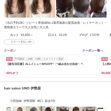
《当日予約OK》リピート率地域No.1業界最新の髪質改善・レイヤーカット・
透明感カラーで大人女性に大人気
カット
¥3,850～
口コミ
411件
ブログ
1747件
スマート支払いOK
クーポン
クーポン一覧へ
新規
平日限定
10時～18時
スタイリスト指定
新規
【新生活応援】ALLメニュー40%OFF°・*:組み合わせ自由°・*:
【人気
40%オフ
¥8,800
hair salon UNO 伊勢原
小田急線 伊勢原駅 南口 徒歩3分