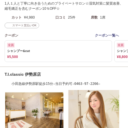
1人１人と丁寧に向き合うためのプライベートサロン☆湿気対策に髪質改善、
縮毛矯正を含むクーポン10％OFF☆
カット
¥4,980
口コミ
25件
席数
1席
スマート支払いOK
クーポン
クーポン一覧へ
全員
全員
シャンプー&cut
シャンプ
¥5,500
¥8,800
T.I.classic 伊勢原店
小田急線伊勢原駅徒歩15分☆当日予約可☆0463-97-2266☆