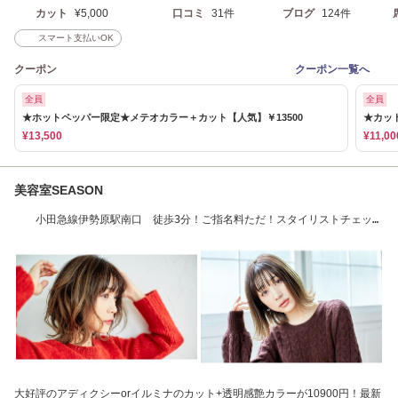
カット
¥5,000
口コミ
31件
ブログ
124件
スマート支払いOK
クーポン
クーポン一覧へ
全員
全員
★ホットペッパー限定★メテオカラー＋カット【人気】￥13500
★カッ
¥13,500
¥11,00
美容室SEASON
小田急線伊勢原駅南口 徒歩3分！ご指名料ただ！スタイリストチェッ
ク！！
大好評のアディクシーorイルミナのカット+透明感艶カラーが10900円！最新