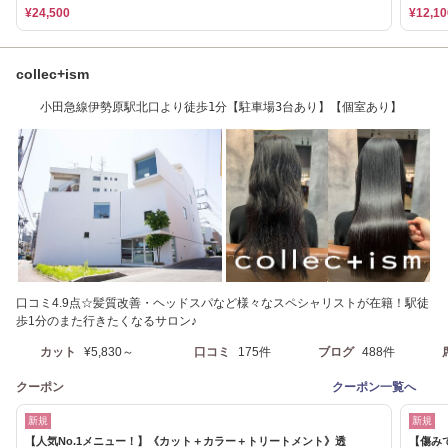
¥24,500
¥12,10
collec+ism
小田急線伊勢原駅北口より徒歩1分【駐車場3台あり】【個室あり】
口コミ4.9点☆髪質改善・ヘッドスパなど様々なスペシャリストが在籍！駅徒
歩1分のまた行きたくなるサロン♪
カット
¥5,830～
口コミ
175件
ブログ
488件
クーポン
クーポン一覧へ
新規
新規
【人気No.1メニュー！】《カット＋カラー＋トリートメント》透
【傷み