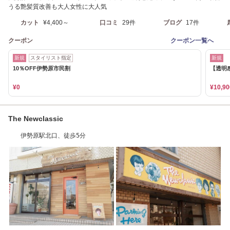
うる艶髪質改善も大人女性に大人気
カット
¥4,400～
口コミ
29件
ブログ
17件
クーポン
クーポン一覧へ
新規
スタイリスト指定
新規
10％OFF伊勢原市民割
【透明感
¥0
¥10,90
The Newclassic
伊勢原駅北口、徒歩5分