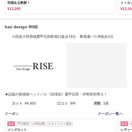
明感ある艶髪！
ト＋カ
¥13,200
¥12,10
hair design RISE
小田急小田原線愛甲石田駅南口徒歩14分 東成瀬バス停徒歩1分
★話題の新感覚ヘッドバス《頭浸浴》愛甲石田・伊勢原初導入！
カット
¥4,950
口コミ
9件
席数
3席
クーポン
クーポン一覧へ
新規
平日限定
10時以降
スタイリスト指定
新規
メンズカット
レディ