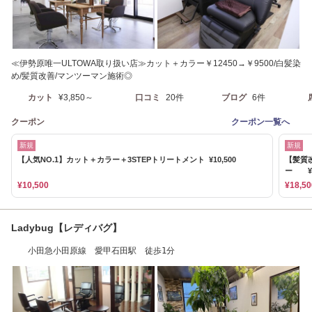
≪伊勢原唯一ULTOWA取り扱い店≫カット＋カラー￥12450→￥9500/白髪染
め/髪質改善/マンツーマン施術◎
カット
¥3,850～
口コミ
20件
ブログ
6件
クーポン
クーポン一覧へ
新規
新規
【人気NO.1】カット＋カラー＋3STEPトリートメント ¥10,500
【髪質
ー ¥1
¥10,500
¥18,50
Ladybug【レディバグ】
小田急小田原線 愛甲石田駅 徒歩1分