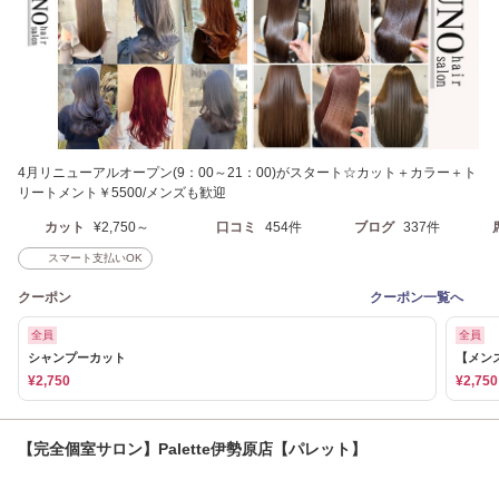
4月リニューアルオープン(9：00～21：00)がスタート☆カット＋カラー＋ト
リートメント￥5500/メンズも歓迎
カット
¥2,750～
口コミ
454件
ブログ
337件
スマート支払いOK
クーポン
クーポン一覧へ
全員
全員
シャンプーカット
【メン
¥2,750
¥2,750
【完全個室サロン】Palette伊勢原店【パレット】