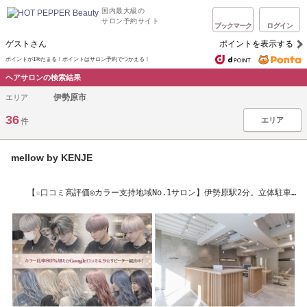
国内最大級の
サロン予約サイト
ブックマーク
ログイン
ゲストさん
ポイントを表示する
ポイントが1%たまる！ポイントはサロン予約でつかえる！
ヘアサロンの検索結果
伊勢原市
エリア
36
エリア
件
mellow by KENJE
【☆口コミ高評価◎カラー支持地域No.1サロン】伊勢原駅2分。立体駐車
場提携[伊勢原]