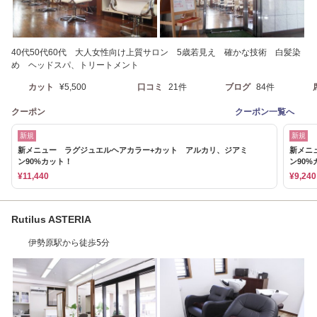
40代50代60代 大人女性向け上質サロン 5歳若見え 確かな技術 白髪染
め ヘッドスパ、トリートメント
カット
¥5,500
口コミ
21件
ブログ
84件
クーポン
クーポン一覧へ
新規
新規
新メニュー ラグジュエルヘアカラー+カット アルカリ、ジアミ
新メニ
ン90%カット！
ン90%
¥11,440
¥9,240
Rutilus ASTERIA
伊勢原駅から徒歩5分