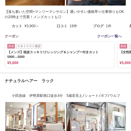
【落ち着いた空間×マンツーマンサロン】通いやすい価格帯☆仕事帰りもOK
の20時まで営業！メンズカットも◎
カット
¥3,900～
口コミ
19件
ブログ
1件
クーポン
クーポン一覧へ
新規
スタイリスト指定
新規
【メンズ】頭皮スッキリ!クレンジング＆シャンプー付きカット
【女性限
5900→5000
¥5,000
¥5,000
ナチュラルヘアー ラック
小田急線 伊勢原駅南口徒歩3分 5歳若見え/ショート/ボブ/ウルフ