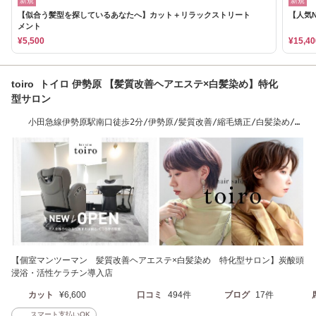
新規
新規
【似合う髪型を探しているあなたへ】カット＋リラックストリート
【人気
メント
¥5,500
¥15,40
toiro トイロ 伊勢原 【髪質改善ヘアエステ×白髪染め】特化
型サロン
小田急線伊勢原駅南口徒歩2分/伊勢原/髪質改善/縮毛矯正/白髪染め/白
髪ぼかし/頭浸浴
【個室マンツーマン 髪質改善ヘアエステ×白髪染め 特化型サロン】炭酸頭
浸浴・活性ケラチン導入店
カット
¥6,600
口コミ
494件
ブログ
17件
スマート支払いOK