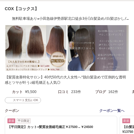
COX【コックス】
無料駐車場あり★小田急線伊勢原駅北口徒歩3分[白髪染め/白髪ぼかし/
トリートメント]
【髪質改善特化サロン】40代50代の大人女性へ*脱白髪染めで圧倒的な透明
感とツヤが叶う♪縮毛矯正も人気◎
カット
¥5,500
口コミ
233件
ブログ
162件
スマート支払いOK
クーポン
クーポン一覧へ
新規
平日限定
新規
【平日限定】カット+髪質改善縮毛矯正￥27500→￥24500
【白髪
¥1375