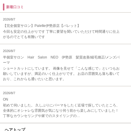
新着口コミ
2026/8/7
【完全個室サロン】Palette伊勢原店【パレット】
今回も安定の仕上がりです 丁寧に要望を聞いていただけて時間通りに仕上
がるのでとても有難いです
2026/8/7
半個室サロン Hair Salon NEO 伊勢原 髪質改善/縮毛矯正/メンズパ
ーマ
ショートカットにしています。 画像を見せて「こんな感じで」といつもお
願いしていますが、満足のいく仕上がりです。 お店の雰囲気も落ち着いて
おり、これからも通いたいと思います。
2026/8/7
ON
初めて伺いました。 久しぶりにパーマをしたく近場で探していたところ、
全体的にオシャレな雰囲気が気になり伺う前から楽しみにしていました！
丁寧なカウンセリングや家でのスタイリングの…
ヘアトップ