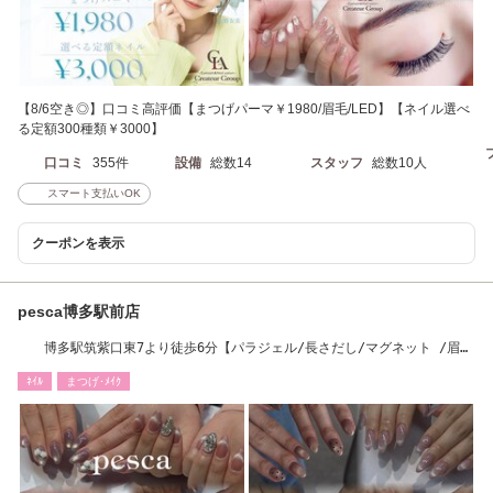
【8/6空き◎】口コミ高評価【まつげパーマ￥1980/眉毛/LED】【ネイル選べ
る定額300種類￥3000】
口コミ
355件
設備
総数14
スタッフ
総数10人
スマート支払いOK
クーポンを表示
pesca博多駅前店
博多駅筑紫口東7より徒歩6分【パラジェル/長さだし/マグネット /眉
毛/アイブロウ】
ﾈｲﾙ
まつげ･ﾒｲｸ