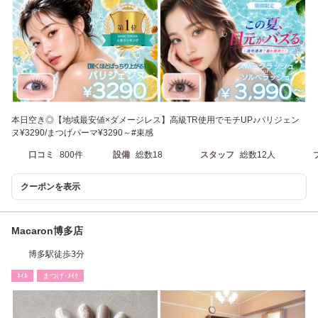
本日空き◎【地域最安値×ダメージレス】高級TR使用でモチUP♪パリジェン
ヌ¥3290/まつげパーマ¥3290～#束感
口コミ
800件
設備
総数18
スタッフ
総数12人
クーポンを表示
Macaron博多店
博多駅徒歩3分
ﾈｲﾙ
まつげ･ﾒｲｸ