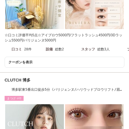
☆口コミ評価平均5点☆アイブロウ5000円/フラットラッシュ4500円/3Dラッ
シュ5500円/パリジェンヌ5000円
口コミ
28件
設備
総数2
スタッフ
総数3人
クーポンを表示
CLUTCH 博多
博多駅東5番出口徒歩5分《パリジェンヌ/ハリウッドブロウリフト/眉ワ
ックス脱毛取扱》
まつげ･ﾒｲｸ