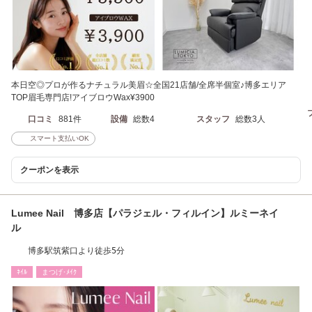
本日空◎プロが作るナチュラル美眉☆全国21店舗/全席半個室♪博多エリア
TOP眉毛専門店!アイブロウWax¥3900
口コミ
881件
設備
総数4
スタッフ
総数3人
スマート支払いOK
クーポンを表示
Lumee Nail 博多店【パラジェル・フィルイン】ルミーネイ
ル
博多駅筑紫口より徒歩5分
ﾈｲﾙ
まつげ･ﾒｲｸ