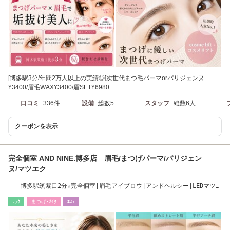
[博多駅3分/年間2万人以上の実績◎]次世代まつ毛パーマorパリジェンヌ
¥3400/眉毛WAX¥3400/眉SET¥6980
口コミ
336件
設備
総数5
スタッフ
総数6人
クーポンを表示
完全個室 AND NINE.博多店 眉毛/まつげパーマ/パリジェン
ヌ/マツエク
博多駅筑紫口2分☆完全個室|眉毛アイブロウ|アンドヘルシー|LEDマツエ
ク|まつげパーマ
ﾘﾗｸ
まつげ･ﾒｲｸ
ｴｽﾃ