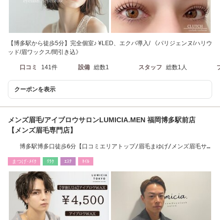
【博多駅から徒歩5分】完全個室♪ ¥LED、エクパ導入/ 《パリジェンヌ/ハリウ
ッド/眉ワックス/間引き込》
口コミ
141件
設備
総数1
スタッフ
総数1人
クーポンを表示
メンズ眉毛/アイブロウサロンLUMICIA.MEN 福岡博多駅前店
【メンズ眉毛専門店】
博多駅博多口徒歩6分【口コミエリアトップ/眉毛まゆげ/メンズ眉毛サ
ロン/アイブロウ】
まつげ･ﾒｲｸ
ﾘﾗｸ
ｴｽﾃ
ﾈｲﾙ