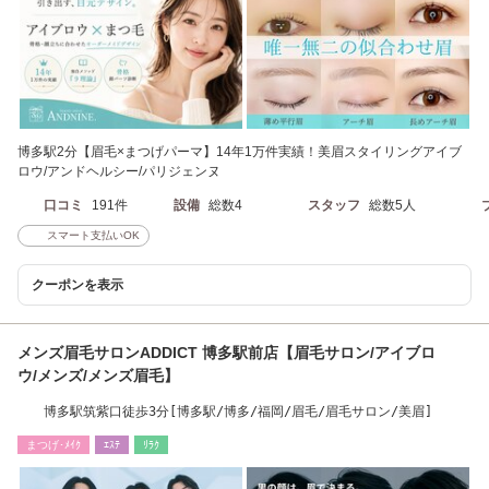
博多駅2分【眉毛×まつげパーマ】14年1万件実績！美眉スタイリングアイブ
ロウ/アンドヘルシー/パリジェンヌ
口コミ
191件
設備
総数4
スタッフ
総数5人
スマート支払いOK
クーポンを表示
メンズ眉毛サロンADDICT 博多駅前店【眉毛サロン/アイブロ
ウ/メンズ/メンズ眉毛】
博多駅筑紫口徒歩3分[博多駅/博多/福岡/眉毛/眉毛サロン/美眉]
まつげ･ﾒｲｸ
ｴｽﾃ
ﾘﾗｸ