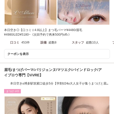
本日空き◎【口コミ☆4.8以上】まつ毛パーマ¥4480/眉毛
¥4980/LED¥5180~《次回予約で再来500円off♪》
口コミ
453件
設備
総数8
スタッフ
総数10人
クーポンを表示
眉毛/まつげパーマ/パリジェンヌ/マツエク/バインドロック/ア
イブロウ専門【ViVRE】
本日空き◎博多駅筑紫口徒歩5分【学割U24◎大人女子が集うまつげと眉毛
のサロン】
まつげ･ﾒｲｸ