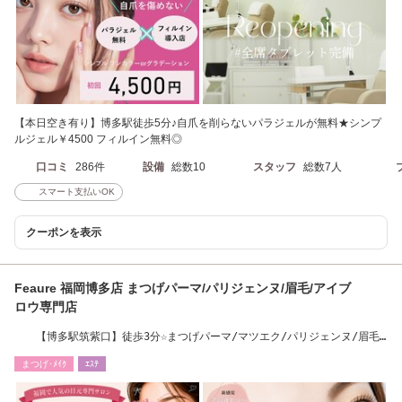
【本日空き有り】博多駅徒歩5分♪自爪を削らないパラジェルが無料★シンプ
ルジェル￥4500 フィルイン無料◎
口コミ
286件
設備
総数10
スタッフ
総数7人
スマート支払いOK
クーポンを表示
Feaure 福岡博多店 まつげパーマ/パリジェンヌ/眉毛/アイブ
ロウ専門店
【博多駅筑紫口】徒歩3分☆まつげパーマ/マツエク/パリジェンヌ/眉毛/
まつ毛パーマ
まつげ･ﾒｲｸ
ｴｽﾃ