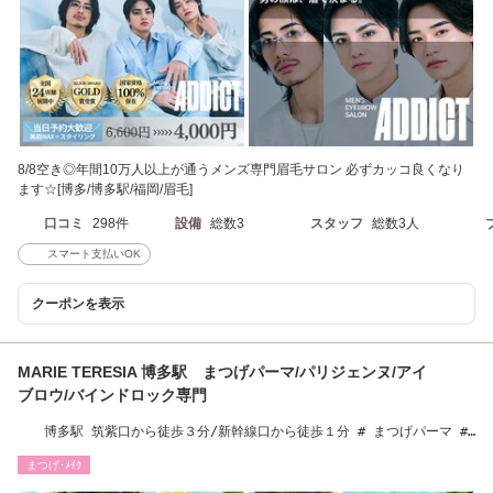
8/8空き◎年間10万人以上が通うメンズ専門眉毛サロン 必ずカッコ良くなり
ます☆[博多/博多駅/福岡/眉毛]
口コミ
298件
設備
総数3
スタッフ
総数3人
スマート支払いOK
クーポンを表示
MARIE TERESIA 博多駅 まつげパーマ/パリジェンヌ/アイ
ブロウ/バインドロック専門
博多駅 筑紫口から徒歩３分/新幹線口から徒歩１分 # まつげパーマ #
パリジェンヌ#眉毛
まつげ･ﾒｲｸ