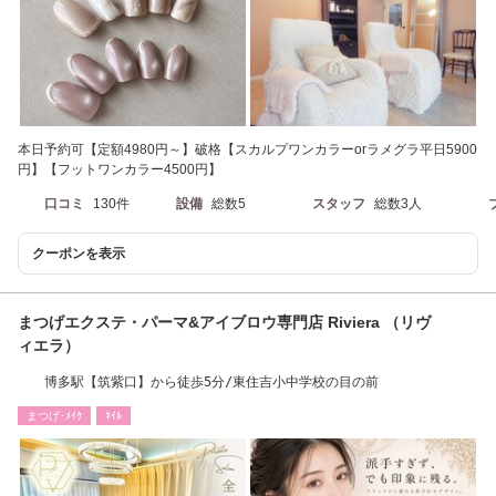
本日予約可【定額4980円～】破格【スカルプワンカラーorラメグラ平日5900
円】【フットワンカラー4500円】
口コミ
130件
設備
総数5
スタッフ
総数3人
クーポンを表示
まつげエクステ・パーマ&アイブロウ専門店 Riviera （リヴ
ィエラ）
博多駅【筑紫口】から徒歩5分/東住吉小中学校の目の前
まつげ･ﾒｲｸ
ﾈｲﾙ