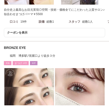
自分史上最高なお目元実現◎空間・技術・価格全てにこだわった上質サロン♪
似合わせまつげパーマ￥5500
口コミ
19件
設備
総数1
スタッフ
総数1人
クーポンを表示
BRONZE EYE
福岡 博多駅/筑紫口より徒歩３分
ﾈｲﾙ
まつげ･ﾒｲｸ
ｴｽﾃ