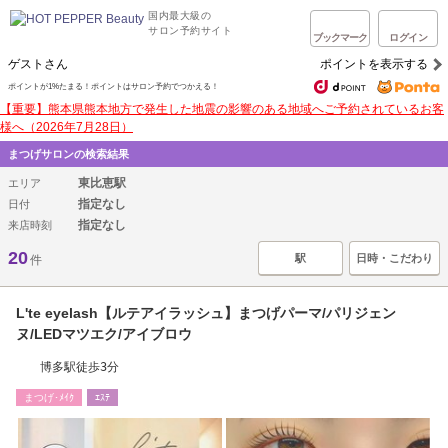
国内最大級の
サロン予約サイト
ブックマーク
ログイン
ゲストさん
ポイントを表示する
ポイントが1%たまる！ポイントはサロン予約でつかえる！
【重要】熊本県熊本地方で発生した地震の影響のある地域へご予約されているお客
様へ（2026年7月28日）
まつげサロンの検索結果
東比恵駅
エリア
指定なし
日付
指定なし
来店時刻
20
駅
日時・こだわり
件
L'te eyelash【ルテアイラッシュ】まつげパーマ/パリジェン
ヌ/LEDマツエク/アイブロウ
博多駅徒歩3分
まつげ･ﾒｲｸ
ｴｽﾃ