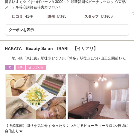
博多駅すぐ☆《まつげパーマ￥3000～》最新韓国式ピーナッツロッド/束感/
メーテル等◎講師在籍実力サロン♪
口コミ
41件
設備
総数5
スタッフ
総数6人
クーポンを表示
HAKATA Beauty Salon IЯARI 【イリアリ】
地下鉄「東比恵」駅徒歩14分/JR「博多」駅徒歩17分/山王公園前(バス
停)から徒歩3分
ｴｽﾃ
ﾈｲﾙ
まつげ･ﾒｲｸ
【博多駅南】周りを気にせずゆったりくつろげるビューティーサロン♪技術に
自信あり★