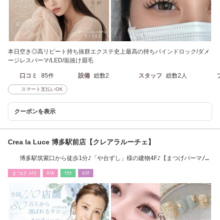
本日空き◎高リピート持ち抜群エクステ史上最高の持ちバインドロック/ダメ
ージレスパーマ/LED/垢抜け眉毛
口コミ
85件
設備
総数2
スタッフ
総数2人
スマート支払いOK
クーポンを表示
Crea la Luce 博多駅前店【クレアラルーチェ】
博多駅筑紫口から徒歩1分♪「や台ずし」様の建物4F♪【まつげパーマ/
￥1980★】
まつげ･ﾒｲｸ
ﾈｲﾙ
ﾘﾗｸ
ｴｽﾃ