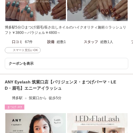
博多駅5分◎まつげ/眉毛/長さ出しネイルのハイクオリティ施術☆ラッシュリ
フト￥3800～パラジェル￥4800～
口コミ
67件
設備
総数1
スタッフ
総数1人
スマート支払いOK
クーポンを表示
ANY Eyelash 筑紫口店【パリジェンヌ・まつげパーマ・LE
D・眉毛】エニーアイラッシュ
博多駅 ☆ 筑紫口から 徒歩5分
まつげ･ﾒｲｸ