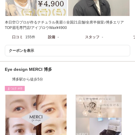
本日空◎プロが作るナチュラル美眉☆全国21店舗/全席半個室♪博多エリア
TOP眉毛専門店!アイブロウWax¥4900
口コミ
155件
設備
-
スタッフ
-
クーポンを表示
Eye design MERCI 博多
博多駅から徒歩5分
まつげ･ﾒｲｸ