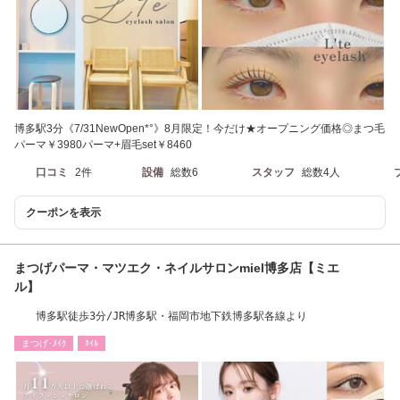
博多駅3分《7/31NewOpen*°》8月限定！今だけ★オープニング価格◎まつ毛
パーマ￥3980パーマ+眉毛set￥8460
口コミ
2件
設備
総数6
スタッフ
総数4人
クーポンを表示
まつげパーマ・マツエク・ネイルサロンmiel博多店【ミエ
ル】
博多駅徒歩3分/JR博多駅・福岡市地下鉄博多駅各線より
まつげ･ﾒｲｸ
ﾈｲﾙ