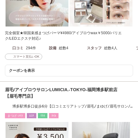
完全個室★韓国束感まつげパーマ¥4980/アイブロウwax￥5000/パリエ
ク/LEDエクステ対応♪
口コミ
294件
設備
総数4
スタッフ
総数4人
スマート支払いOK
クーポンを表示
眉毛/アイブロウサロンLUMICIA.-TOKYO-福岡博多駅前店
【眉毛専門店】
博多駅博多口徒歩6分【口コミエリアトップ/眉毛/まゆげ/眉毛サロン/
アイブロウ/博多】
まつげ･ﾒｲｸ
ｴｽﾃ
ﾘﾗｸ
ﾈｲﾙ