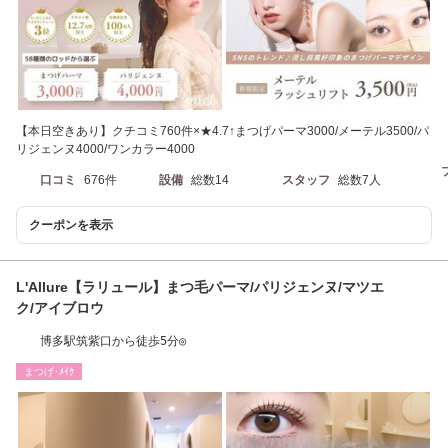
【本日空きあり】クチコミ760件×★4.7↑まつげパーマ3000/メーテル3500/パ
リジェンヌ4000/ワンカラー4000
口コミ
676件
設備
総数14
スタッフ
総数7人
クーポンを表示
L'Allure【ラリュール】まつ毛パーマ/パリジェンヌ/マツエ
ク/アイブロウ
博多駅筑紫口から徒歩5分◎
まつげ･ﾒｲｸ