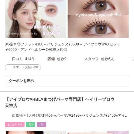
8/6空き◎フラット4300～パリジェンヌ¥3500～ アイブロウWAXセット
￥6900～アンドヘルシー公式導入店◎
口コミ
414件
設備
総数9
スタッフ
総数6人
スマート支払いOK
クーポンを表示
【アイブロウ×HBL×まつげパーマ専門店】ヘイリーブロウ
天神店
西鉄福岡(天神)駅徒歩6分★パーマ/¥2490★パリジェンヌ/¥3450★アイブ
ロウ/¥3300
まつげ･ﾒｲｸ
ﾘﾗｸ
ｴｽﾃ