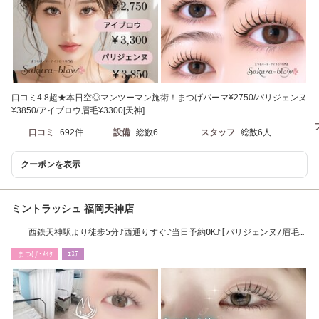
口コミ4.8超★本日空◎マンツーマン施術！まつげパーマ¥2750/パリジェンヌ
¥3850/アイブロウ眉毛¥3300[天神]
口コミ
692件
設備
総数6
スタッフ
総数6人
クーポンを表示
ミントラッシュ 福岡天神店
西鉄天神駅より徒歩5分♪西通りすぐ♪当日予約OK♪[パリジェンヌ/眉毛/
アイブロウ]
まつげ･ﾒｲｸ
ｴｽﾃ