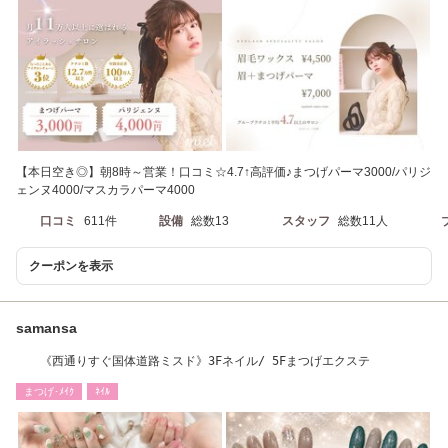
【本日空き◎】朝8時～営業！口コミ☆4.7↑高評価♪まつげパーマ3000/パリジ
ェンヌ4000/マスカラパーマ4000
口コミ
611件
設備
総数13
スタッフ
総数11人
クーポンを表示
samansa
《西通りすぐ国体道路ミスド》3Fネイル/ 5Fまつげエクステ
まつげ･ﾒｲｸ
ﾈｲﾙ