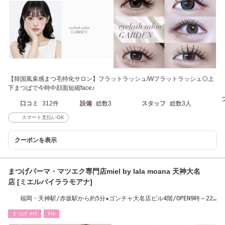
【韓国風束感まつ毛特化サロン】フラットラッシュ/Wフラットラッシュ◎上
下まつぱで今時中顔面短縮face♪
口コミ
312件
設備
総数3
スタッフ
総数3人
スマート支払いOK
クーポンを表示
まつげパーマ・マツエク専門店miel by lala moana 天神大名
店 [ミエルバイララモアナ]
福岡・天神駅/赤坂駅から約5分★ゴンチャ大名店ビル4階/OPEN9時～22
時
まつげ･ﾒｲｸ
ﾈｲﾙ