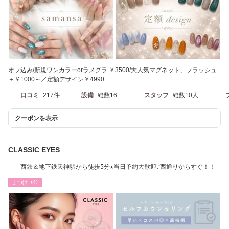
オフ込み/新規ワンカラーorラメグラ ￥3500/大人気マグネット、フラッシュ
＋￥1000～／定額デザイン￥4990
口コミ
217件
設備
総数16
スタッフ
総数10人
クーポンを表示
CLASSIC EYES
西鉄＆地下鉄天神駅から徒歩5分★当日予約大歓迎♪西通りからすぐ！！
まつげ･ﾒｲｸ