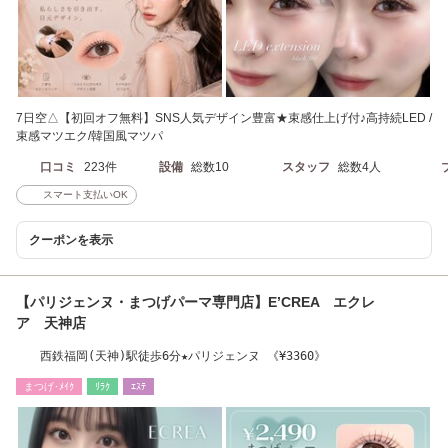
7日空△【初回オフ無料】SNS人気デザイン豊富★束感仕上げ付♪高持続LED /
束感マツエク/韓国風マツパ
口コミ
223件
設備
総数10
スタッフ
総数4人
スマート支払いOK
クーポンを表示
【パリジェンヌ・まつげパーマ専門店】E’CREA エクレ
ア 天神店
西鉄福岡(天神)駅徒歩6分★パリジェンヌ 《¥3360》
まつげ･ﾒｲｸ
ﾘﾗｸ
ｴｽﾃ