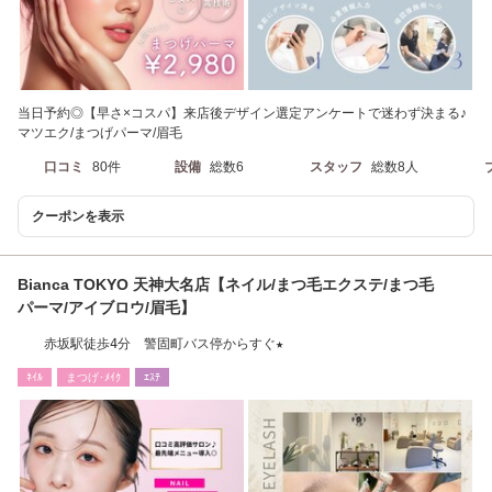
当日予約◎【早さ×コスパ】来店後デザイン選定アンケートで迷わず決まる♪
マツエク/まつげパーマ/眉毛
口コミ
80件
設備
総数6
スタッフ
総数8人
クーポンを表示
Bianca TOKYO 天神大名店【ネイル/まつ毛エクステ/まつ毛
パーマ/アイブロウ/眉毛】
赤坂駅徒歩4分 警固町バス停からすぐ★
ﾈｲﾙ
まつげ･ﾒｲｸ
ｴｽﾃ