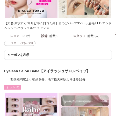
【大名/赤坂すぐ/高リピ率☆口コミ高】まつげパーマ3500円/眉毛/LED/アンド
ヘルシー/パラジェル/ニュアンス
口コミ
331件
設備
総数8
スタッフ
総数3人
スマート支払いOK
クーポンを表示
Eyelash Salon Babe【アイラッシュサロンベイブ】
西鉄福岡駅より徒歩５分、地下鉄天神駅より徒歩10分
まつげ･ﾒｲｸ