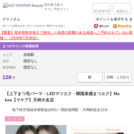
国内最大級の
サロン予約サイト
ブックマーク
ログイン
ゲストさん
ポイントを表示する
ポイントが1%たまる！ポイントはサロン予約でつかえる！
【重要】熊本県熊本地方で発生した地震の影響のある地域へご予約されているお客
様へ（2026年7月28日）
まつげサロンの検索結果
赤坂駅
エリア
指定なし
日付
指定なし
来店時刻
128
駅
日時・こだわり
件
【上下まつ毛パーマ・LEDマツエク・韓国束感まつエク】Ma
kea【マケア】天神大名店
地下鉄空港線赤坂駅徒歩6分／西鉄福岡駅・天神駅徒歩12分
まつげ･ﾒｲｸ