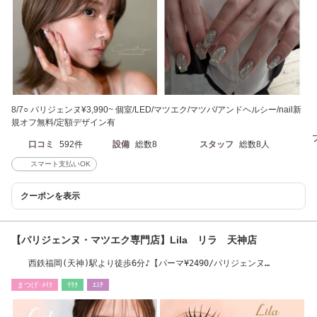
8/7○ パリジェンヌ¥3,990~ 個室/LED/マツエク/マツパ/アンドヘルシー/nail新
規オフ無料/定額デザイン有
口コミ
592件
設備
総数8
スタッフ
総数8人
スマート支払いOK
クーポンを表示
【パリジェンヌ・マツエク専門店】Lila リラ 天神店
西鉄福岡(天神)駅より徒歩6分♪【パーマ¥2490/パリジェンヌ
￥3450】 LED導入店
まつげ･ﾒｲｸ
ﾘﾗｸ
ｴｽﾃ