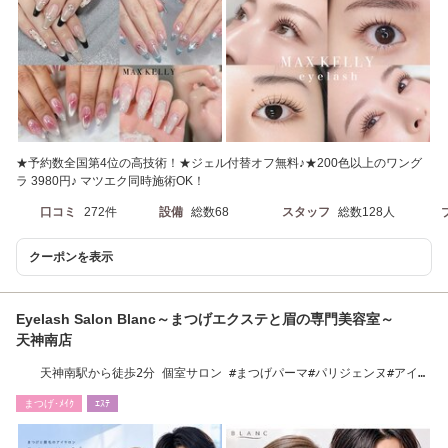
★予約数全国第4位の高技術！★ジェル付替オフ無料♪★200色以上のワング
ラ 3980円♪ マツエク同時施術OK！
口コミ
272件
設備
総数68
スタッフ
総数128人
クーポンを表示
Eyelash Salon Blanc～まつげエクステと眉の専門美容室～
天神南店
天神南駅から徒歩2分 個室サロン #まつげパーマ#パリジェンヌ#アイブ
ロウ#マツエク
まつげ･ﾒｲｸ
ｴｽﾃ