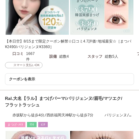
【本日空】8/15まで限定クーポン解禁☆口コミ4.7評価↑地域最安☆［まつパ
¥2490/パリジェンヌ¥3360］
口コミ
1667
設備
総数4
スタッフ
総数5人
件
スマート支払いOK
クーポンを表示
Ral.大名【ラル】まつげパーマ/パリジェンヌ/眉毛/マツエク/
フラットラッシュ
赤坂駅から徒歩4分/西鉄福岡天神駅から徒歩7分 パリジェンヌ/ま
つげパーマ/眉毛
まつげ･ﾒｲｸ
ﾘﾗｸ
ｴｽﾃ