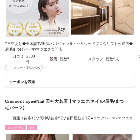
7日空あり◆全国誌TV出演/パリジェンヌ・ハリウッドブロウリフト公式店◆
眉毛まつげパーマ/マツエク専門店
口コミ
2303
設備
総数5
スタッフ
総数9人
件
スマート支払いOK
クーポンを表示
Crescent Eye&Nail 天神大名店【マツエク/ネイル/眉毛/まつ
毛パーマ】
西通り徒歩1分/天神駅徒歩5分/岩田屋徒歩1分◆まつげパーマ/マツエク/
眉毛/ネイル
まつげ･ﾒｲｸ
ﾈｲﾙ