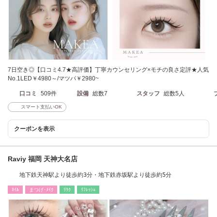
7日空き◎【口コミ4.7★高評価】丁寧カウンセリング×モチの良さ定評★人気
No.1LED￥4980～/マツパ￥2980~
口コミ
509件
設備
総数7
スタッフ
総数5人
スマート支払いOK
クーポンを表示
Raviy 福岡 天神大名店
地下鉄天神駅より徒歩約3分・地下鉄赤坂駅より徒歩約5分
ﾈｲﾙ
まつげ･ﾒｲｸ
ﾘﾗｸ
ﾘﾌﾚｯｼｭ