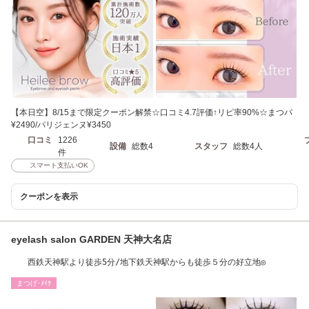
【本日空】8/15まで限定クーポン解禁☆口コミ4.7評価↑リピ率90%☆まつパ
¥2490/パリジェンヌ¥3450
口コミ
1226
設備
総数4
スタッフ
総数4人
件
スマート支払いOK
クーポンを表示
eyelash salon GARDEN 天神大名店
西鉄天神駅より徒歩5分/地下鉄天神駅からも徒歩５分の好立地◎
まつげ･ﾒｲｸ