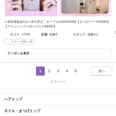
≪岩田屋徒歩2分≫本日空き〇セーブル120本¥4000【まつげパーマ¥3200】
【アイシャンプー付パリエク¥8400】
口コミ
275件
設備
総数5
スタッフ
総数5人
スマート支払いOK
クーポンを表示
1
2
3
4
5
次へ
1
/
7ページ
ヘアトップ
ネイル・まつげトップ