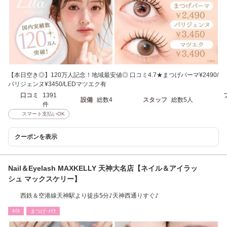
【本日空き◎】120万人記念！地域最安値◎ 口コミ4.7★まつげパーマ¥2490/
パリジェンヌ¥3450/LEDマツエク有
口コミ
1391
設備
総数4
スタッフ
総数5人
件
スマート支払いOK
クーポンを表示
Nail＆Eyelash MAXKELLY 天神大名店【ネイル＆アイラッ
シュ マックスケリー】
西鉄＆空港線天神駅より徒歩5分♪天神西通りすぐ♪
ﾈｲﾙ
まつげ･ﾒｲｸ