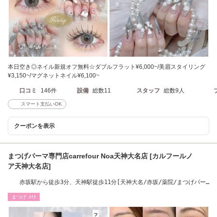
本日空き◎ネイル新規オフ無料☆ダブルフラット¥6,000~/美眉スタイリング
¥3,150~/マグネットネイル¥6,100~
口コミ
146件
設備
総数11
スタッフ
総数9人
スマート支払いOK
クーポンを表示
まつげパーマ専門店carrefour Noa天神大名店 [カルフールノ
ア天神大名店]
赤坂駅から徒歩3分、天神駅徒歩11分[天神大名/赤坂/薬院/まつげパー
マ/パリジェンヌ]
まつげ･ﾒｲｸ