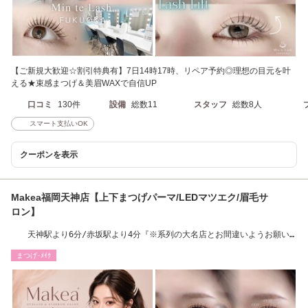
【ご新規大歓迎☆割引特典有】7日14時17時、リペア予約◎理想の目元を叶
える★束感まつげ＆美眉WAXで自信UP
口コミ
130件
設備
総数11
スタッフ
総数8人
スマート支払いOK
クーポンを表示
Makea福岡天神店【上下まつげパーマ/LEDマツエク/眉毛サ
ロン】
天神駅より6分/赤坂駅より4分『※系列の大名店とお間違いようお願い
します※』
まつげ･ﾒｲｸ