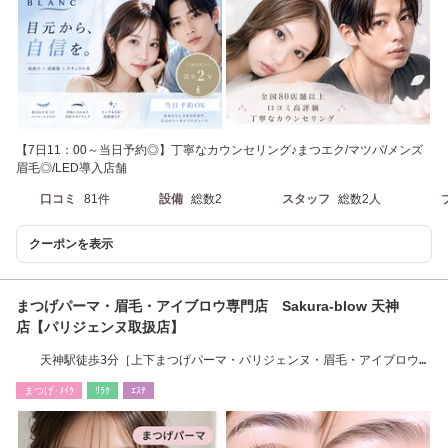
【7日11：00～当日予約◎】丁寧なカウンセリング♪まつエク/マツパ/メンズ
眉毛◎/LED導入店舗
口コミ
81件
設備
総数2
スタッフ
総数2人
クーポンを表示
まつげパーマ・眉毛・アイブロウ専門店 Sakura-blow 天神
店【パリジェンヌ取扱店】
天神駅徒歩3分［上下まつげパーマ・パリジェンヌ・眉毛・アイブロウ・
束感・韓国］
まつげ･ﾒｲｸ
ﾘﾗｸ
ｴｽﾃ