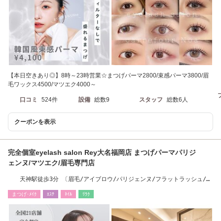
【本日空きあり◎】8時～23時営業☆まつげパーマ2800/束感パーマ3800/眉
毛ワックス4500/マツエク4000～
口コミ
524件
設備
総数9
スタッフ
総数6人
クーポンを表示
完全個室eyelash salon Rey大名福岡店 まつげパーマパリジ
ェンヌ/マツエク/眉毛専門店
天神駅徒歩3分 〔眉毛/アイブロウ/パリジェンヌ/フラットラッシュ/ハ
リウッドブロウ〕
まつげ･ﾒｲｸ
ｴｽﾃ
ﾈｲﾙ
ﾘﾗｸ