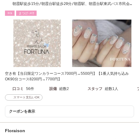
朝霞駅徒歩15分/朝霞台駅徒歩20分/朝霞駅、朝霞台駅東武バス市民会館
入口より徒歩20秒
ﾈｲﾙ
まつげ･ﾒｲｸ
空き有【当日限定ワンカラーコース7000円→5500円】【1番人気持ち込み
OK90分コース8200円→7700円】
口コミ
56件
設備
総数2
スタッフ
総数1人
スマート支払いOK
クーポンを表示
Floraison