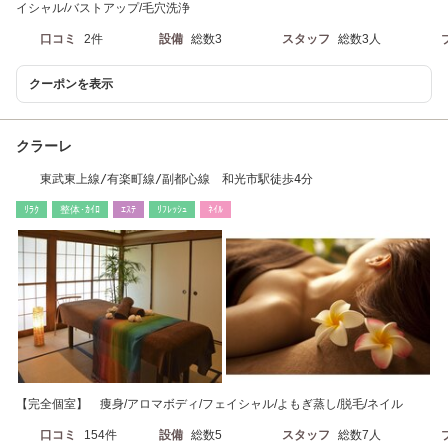
イシャル/バストアップ/毛穴洗浄
口コミ
2件
設備
総数3
スタッフ
総数3人
クーポンを表示
クラーレ
東武東上線/有楽町線/副都心線 和光市駅徒歩4分
ﾘﾗｸ
整体･ｶｲﾛ
ｴｽﾃ
ﾘﾌﾚｯｼｭ
ﾈｲﾙ
【完全個室】 痩身/アロマボディ/フェイシャル/よもぎ蒸し/脱毛/ネイル
口コミ
154件
設備
総数5
スタッフ
総数7人