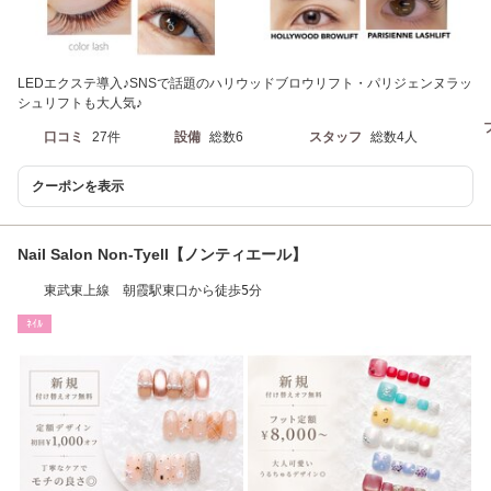
LEDエクステ導入♪SNSで話題のハリウッドブロウリフト・パリジェンヌラッ
シュリフトも大人気♪
口コミ
27件
設備
総数6
スタッフ
総数4人
クーポンを表示
Nail Salon Non-Tyell【ノンティエール】
東武東上線 朝霞駅東口から徒歩5分
ﾈｲﾙ