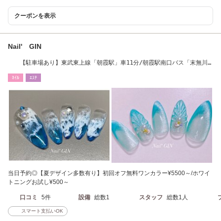
クーポンを表示
Nail' GIN
【駐車場あり】東武東上線「朝霞駅」車11分/朝霞駅南口バス「末無川
停留所」徒歩8分
ﾈｲﾙ
ｴｽﾃ
当日予約◎【夏デザイン多数有り】初回オフ無料ワンカラー¥5500～/ホワイ
トニングお試し¥500～
口コミ
5件
設備
総数1
スタッフ
総数1人
スマート支払いOK