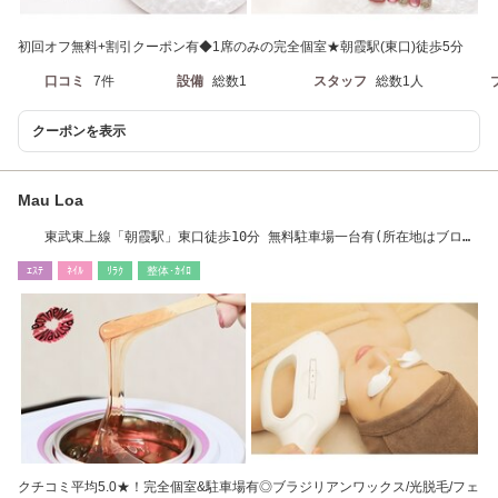
初回オフ無料+割引クーポン有◆1席のみの完全個室★朝霞駅(東口)徒歩5分
口コミ
7件
設備
総数1
スタッフ
総数1人
クーポンを表示
Mau Loa
東武東上線「朝霞駅」東口徒歩10分 無料駐車場一台有(所在地はブログ
を確認) 駐輪場有
ｴｽﾃ
ﾈｲﾙ
ﾘﾗｸ
整体･ｶｲﾛ
クチコミ平均5.0★！完全個室&駐車場有◎ブラジリアンワックス/光脱毛/フェ