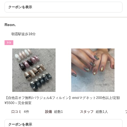
クーポンを表示
Reon.
朝霞駅徒歩10分
ﾈｲﾙ
【自他店オフ無料/パラジェル&フィルイン】enoiマグネット200色以上!定額
¥5500～完全個室
口コミ
4件
設備
総数1
スタッフ
総数1人
クーポンを表示