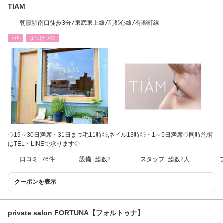
TIAM
朝霞駅南口徒歩3分/東武東上線/副都心線/有楽町線
ﾈｲﾙ
まつげ･ﾒｲｸ
◇19～30日満席・31日まつ毛11時◎,ネイル13時◎・1～5日満席◇同時施術
はTEL・LINEで承ります◇
口コミ
76件
設備
総数2
スタッフ
総数2人
クーポンを表示
private salon FORTUNA【フォルトゥナ】