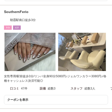
SouthernFerio
朝霞駅南口徒歩3分
ﾈｲﾙ
ｴｽﾃ
女性専用/駅前徒歩3分/リンパ全身90分5080円♪ジェルワンカラー3080円♪/各
種キャッシュレス決済可能◎
口コミ
47件
設備
総数3
スタッフ
総数3人
クーポンを表示