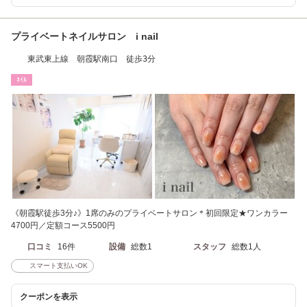
プライベートネイルサロン i nail
東武東上線 朝霞駅南口 徒歩3分
ﾈｲﾙ
《朝霞駅徒歩3分♪》1席のみのプライベートサロン＊初回限定★ワンカラー
4700円／定額コース5500円
口コミ
16件
設備
総数1
スタッフ
総数1人
スマート支払いOK
クーポンを表示