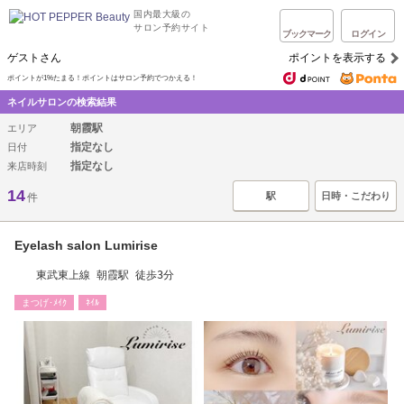
国内最大級の
サロン予約サイト
ブックマーク
ログイン
ゲストさん
ポイントを表示する
ポイントが1%たまる！ポイントはサロン予約でつかえる！
ネイルサロンの検索結果
朝霞駅
エリア
指定なし
日付
指定なし
来店時刻
14
駅
日時・こだわり
件
Eyelash salon Lumirise
東武東上線 朝霞駅 徒歩3分
まつげ･ﾒｲｸ
ﾈｲﾙ