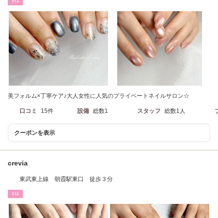
ﾈｲﾙ
美フォルム×丁寧ケア♪大人女性に人気のプライベートネイルサロン☆
口コミ
15件
設備
総数1
スタッフ
総数1人
クーポンを表示
crevia
東武東上線 朝霞駅東口 徒歩３分
ﾈｲﾙ