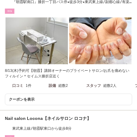
『朝霞駅南口』膝折一丁目バス停★徒歩3分★東武東上線/副都心線/有楽
町
ﾈｲﾙ
8/13(木)予約可【朝霞】講師オーナーのプライベートサロン/お爪を痛めない
フィルイン＊セイムス膝折店近く
口コミ
1件
設備
総数2
スタッフ
総数2人
クーポンを表示
Nail salon Locona【ネイルサロン ロコナ】
東武東上線/朝霞駅東口から徒歩8分