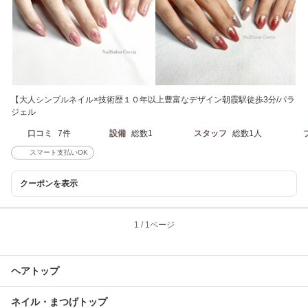
【大人シンプルネイル×技術歴１０年以上豊富なデザイン朝霞駅徒歩3分/パラ
ジェル
口コミ
7件
設備
総数1
スタッフ
総数1人
スマート支払いOK
クーポンを表示
1
/
1ページ
ヘアトップ
ネイル・まつげトップ