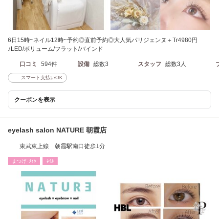
6日15時~ネイル12時~予約◎直前予約◎大人気パリジェンヌ＋Tr4980円
♪LED/ボリューム/フラット/バインド
口コミ
594件
設備
総数3
スタッフ
総数3人
スマート支払いOK
クーポンを表示
eyelash salon NATURE 朝霞店
東武東上線 朝霞駅南口徒歩1分
まつげ･ﾒｲｸ
ﾈｲﾙ