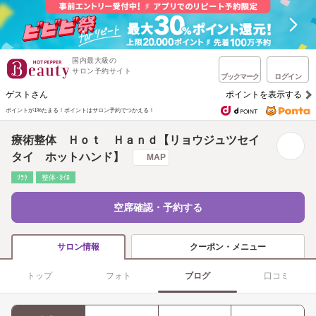
国内最大級の
サロン予約サイト
ブックマーク
ログイン
ゲストさん
ポイントを表示する
ポイントが1%たまる！
ポイントはサロン予約でつかえる！
療術整体 Ｈｏｔ Ｈａｎｄ【リョウジュツセイ
タイ ホットハンド】
MAP
ﾘﾗｸ
整体･ｶｲﾛ
空席確認・予約する
クーポン・メニュー
サロン情報
トップ
フォト
ブログ
口コミ