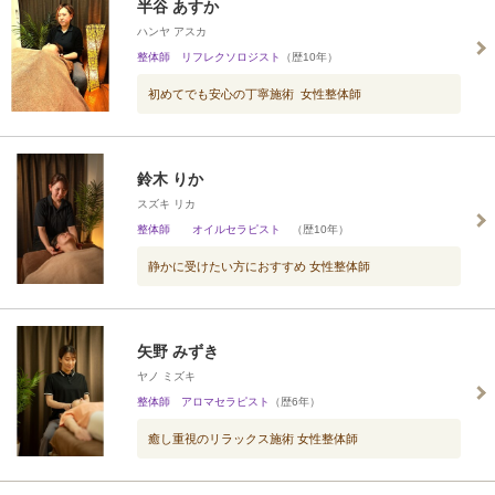
半谷 あすか
ハンヤ アスカ
整体師 リフレクソロジスト
（歴10年）
初めてでも安心の丁寧施術 女性整体師
鈴木 りか
スズキ リカ
整体師 オイルセラピスト
（歴10年）
静かに受けたい方におすすめ 女性整体師
矢野 みずき
ヤノ ミズキ
整体師 アロマセラピスト
（歴6年）
癒し重視のリラックス施術 女性整体師