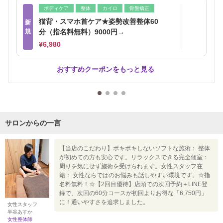
ボディケア
整体
カイロ
骨盤矯正
猫背・スマホ首ケア★姿勢改善整体60
新
規
分（指名料無料）9000円→
¥6,980
おすすめクーポンをもっと見る
サロンからの一言
【当店のこだわり】ボキボキしないソフトな施術： 整体
が初めての方も安心です。リラックスできる完全個室：
周りを気にせず施術を受けられます。女性スタッフ在
籍： 女性ならではのお悩みも話しやすい環境です。☆指
名料無料！☆【2回目優待】店頭での次回予約＋LINE登
録で、次回の60分コースが初回よりお得な「6,750円」
に！通いやすさを追求しました。
女性スタッフ
半谷あすか
女性整体師