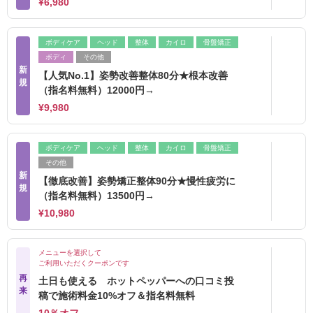
¥6,980
ボディケア
ヘッド
整体
カイロ
骨盤矯正
ボディ
その他
新
【人気No.1】姿勢改善整体80分★根本改善
規
（指名料無料）12000円→
¥9,980
ボディケア
ヘッド
整体
カイロ
骨盤矯正
その他
新
【徹底改善】姿勢矯正整体90分★慢性疲労に
規
（指名料無料）13500円→
¥10,980
メニューを選択して
ご利用いただくクーポンです
再
土日も使える ホットペッパーへの口コミ投
来
稿で施術料金10%オフ＆指名料無料