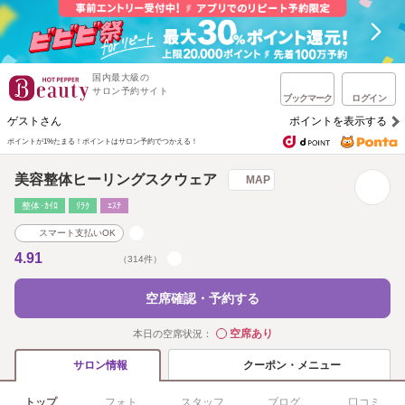
国内最大級の
サロン予約サイト
ブックマーク
ログイン
ゲストさん
ポイントを表示する
ポイントが1%たまる！
ポイントはサロン予約でつかえる！
美容整体ヒーリングスクウェア
MAP
整体･ｶｲﾛ
ﾘﾗｸ
ｴｽﾃ
スマート支払いOK
4.91
（314件）
空席確認・予約する
空席あり
本日の空席状況：
◯
クーポン・メニュー
サロン情報
トップ
フォト
スタッフ
ブログ
口コミ