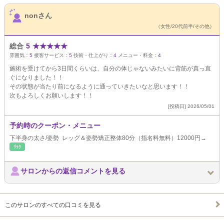
サロンPick Up
nonさん
（女性/20代前半/その他）
総合
5
★
★
★
★
★
雰囲気：
5
接客サービス：
5
技術・仕上がり：
4
メニュー・料金：
4
施術を受けてから3日間くらいは、自分の体じゃないみたいに背筋が真っ直
ぐになりました！！
その状態が当たり前になるように通っていきたいなと思います！！
次もよろしくお願いします！！
[投稿日] 2026/05/01
予約時のクーポン・メニュー
下半身の太さ/姿勢 レッグ＆姿勢矯正整体80分（指名料無料）12000円→
ﾘﾗｸ
サロンからの返信コメントを見る
このサロンのすべての口コミを見る