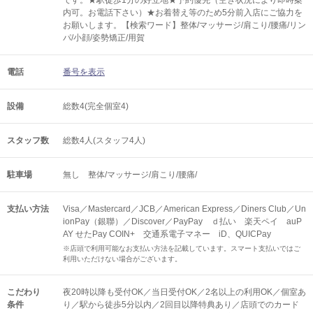
です。★駅徒歩1分の好立地★予約優先（空き状況により即時案
内可。お電話下さい）★お着替え等のため5分前入店にご協力を
お願いします。【検索ワード】整体/マッサージ/肩こり/腰痛/リン
パ/小顔/姿勢矯正/用賀
電話
番号を表示
設備
総数4(完全個室4)
スタッフ数
総数4人(スタッフ4人)
駐車場
無し 整体/マッサージ/肩こり/腰痛/
支払い方法
Visa／Mastercard／JCB／American Express／Diners Club／Un
ionPay（銀聯）／Discover／PayPay ｄ払い 楽天ペイ auP
AY せたPay COIN+ 交通系電子マネー iD、QUICPay
※店頭で利用可能なお支払い方法を記載しています。スマート支払いではご
利用いただけない場合がございます。
こだわり
夜20時以降も受付OK／当日受付OK／2名以上の利用OK／個室あ
条件
り／駅から徒歩5分以内／2回目以降特典あり／店頭でのカード