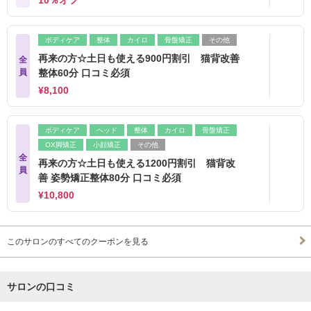
10％オフ
ボディケア
整体
カイロ
骨盤矯正
その他
再来の方☆土日も使える900円割引 猫背改善
全
員
整体60分 口コミ必須
¥8,100
ボディケア
ヘッド
整体
カイロ
骨盤矯正
OX脚矯正
小顔矯正
その他
全
再来の方☆土日も使える1200円割引 猫背改
員
善 姿勢矯正整体80分 口コミ必須
¥10,800
このサロンのすべてのクーポンを見る
サロンの口コミ