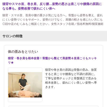
猫背やスマホ首、巻き肩、反り腰…姿勢の悪さは肩こりや腰痛の原因に
なる事も。姿勢改善で疲れにくい体へ
猫背・スマホ首、首肩や腰の重さが気になる方へ。骨盤から姿勢を整え、疲れ
にくい姿勢づくりをサポート。姿勢だけでなく、肩腰の軽さを感じたい方にも
◎顔や足のむくみもご相談ください。女性スタッフ在籍／指名料無料/個室施術
サロンの特徴
体の歪みをとりたい
猫背・巻き肩を根本改善！骨盤から整えて美姿勢＆首肩こりもスッキ
リ★
猫背や巻き肩の原因は骨盤の歪み。放置
すると肩こりや腰痛など不調の原因に。
丁寧な姿勢チェックと骨盤矯正で歪みを
根本改善し、疲れにくい美しい姿勢へ導
きます。