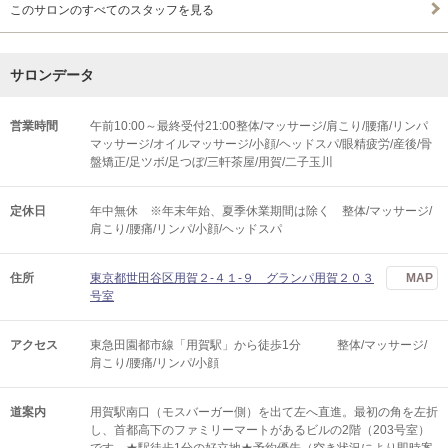
このサロンのすべてのスタッフを見る
サロンデータ
営業時間
午前10:00～最終受付21:00整体/マッサージ/肩こり/腰痛/リンパ
マッサージ/オイルマッサージ/小顔/ヘッドスパ/眼精疲労/産後/骨
盤矯正/足ツボ/足つぼ/三軒茶屋/用賀/二子玉川
定休日
年中無休 ※年末年始、夏季休業期間は除く 整体/マッサージ/
肩こり/腰痛/リンパ/小顔/ヘッドスパ
住所
東京都世田谷区用賀２-４１-９ グランパ用賀２０３
MAP
号室
アクセス
東急田園都市線「用賀駅」から徒歩1分 整体/マッサージ/
肩こり/腰痛/リンパ/小顔
道案内
用賀駅南口（モスバーガー側）を出て左へ直進。最初の角を左折
し、首都高下のファミリーマートがあるビルの2階（203号室）