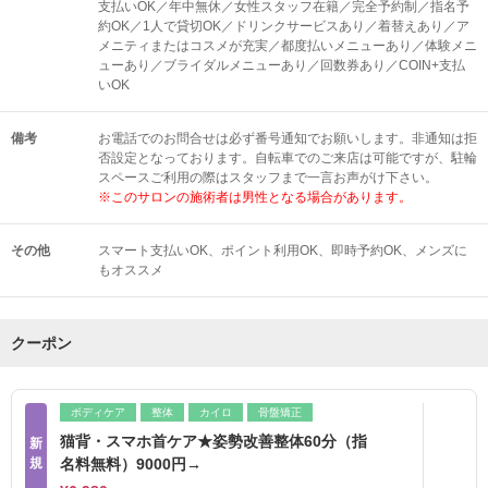
支払いOK／年中無休／女性スタッフ在籍／完全予約制／指名予
約OK／1人で貸切OK／ドリンクサービスあり／着替えあり／ア
メニティまたはコスメが充実／都度払いメニューあり／体験メニ
ューあり／ブライダルメニューあり／回数券あり／COIN+支払
いOK
備考
お電話でのお問合せは必ず番号通知でお願いします。非通知は拒
否設定となっております。自転車でのご来店は可能ですが、駐輪
スペースご利用の際はスタッフまで一言お声がけ下さい。
※このサロンの施術者は男性となる場合があります。
その他
スマート支払いOK
ポイント利用OK
即時予約OK
メンズに
もオススメ
クーポン
ボディケア
整体
カイロ
骨盤矯正
猫背・スマホ首ケア★姿勢改善整体60分（指
新
規
名料無料）9000円→