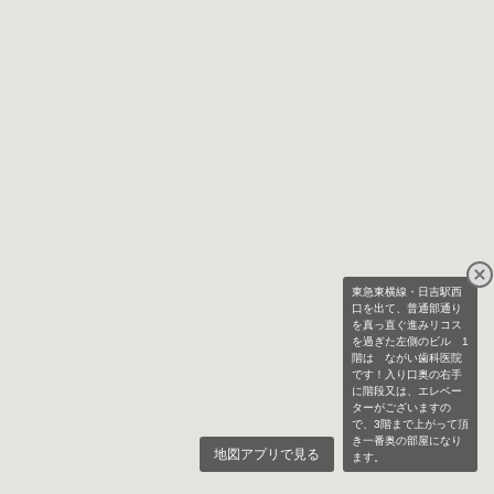
東急東横線・日吉駅西
口を出て、普通部通り
を真っ直ぐ進みリコス
を過ぎた左側のビル 1
階は ながい歯科医院
です！入り口奥の右手
に階段又は、エレベー
ターがございますの
で、3階まで上がって頂
き一番奥の部屋になり
地図アプリで見る
ます。