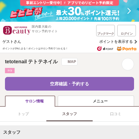
国内最大級の
サロン予約サイト
ブックマーク
ログイン
ゲストさん
ポイントを表示する
ポイントが1%たまる！
ポイントはサロン予約でつかえる！
tetotenail テトテネイル
MAP
ﾈｲﾙ
空席確認・予約する
メニュー
サロン情報
トップ
スタッフ
口コミ
スタッフ