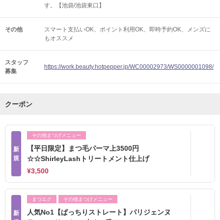
す。【池袋/池袋東口】
その他
スマート支払いOK
ポイント利用OK
即時予約OK
メンズに
もオススメ
スタッフ
https://work.beauty.hotpepper.jp/WC00002973/WS0000001098/
募集
クーポン
その他まつげメニュー
【平日限定】まつ毛パーマ上3500円
新
規
☆☆ShirleyLashトリートメント仕上げ
¥3,500
まつエク
その他まつげメニュー
人気No1【ぱっちりストレート】パリジェンヌ
新