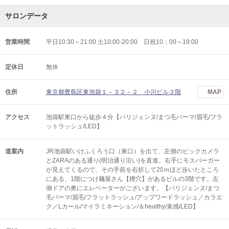
サロンデータ
営業時間
平日10:30～21:00 土10:00-20:00 日祝10：00～19:00
定休日
無休
住所
東京都豊島区東池袋１－３２－２ 小川ビル３階
MAP
アクセス
池袋駅東口から徒歩４分【パリジェンヌ/まつ毛パーマ/眉毛/フラ
ットラッシュ/LED】
道案内
JR池袋駅いけふくろう口（東口）を出て、左側のビックカメラ
とZARAのある通り(明治通り沿い)を直進。右手にモスバーガー
が見えてくるので、その手前を右折して20ｍほど歩いたところ
にある、1階につけ麺屋さん【狸穴】があるビルの3階です。左
側ドアの奥にエレベーターがございます。【パリジェンヌ/まつ
毛パーマ/眉毛/フラットラッシュ/アップワードラッシュ／カラエ
ク／Lカール/マイラミネーション/＆healthy/束感/LED】