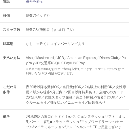
電話
番号を表示
設備
総数7(ベッド7)
スタッフ数
総数7人(施術者（まつげ）7人)
駐車場
なし ※近くにコインパーキングあり
支払い方法
Visa／Mastercard／JCB／American Express／Diners Club／Pa
yPaｙ/ID/交通系IC/QUICPay/LINEPay
※店頭で利用可能なお支払い方法を記載しています。スマート支払いではご
利用いただけない場合がございます。
こだわり
夜20時以降も受付OK／当日受付OK／2名以上の利用OK／女性専
条件
用／駅から徒歩5分以内／2回目以降特典あり／店頭でのカード
支払いOK／女性スタッフ在籍／完全予約制／指名予約OK／メイ
クルームあり／都度払いメニューあり／回数券あり
備考
JR池袋駅の東口からすぐ！■パリジェンヌラッシュリフト まつ
毛パーマ 眉毛■フラットラッシュ/アップワードラッシュ/セー
ブル/マイラミネーション/アンドヘルシー/LEDご用意ございま