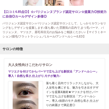
【口コミ4.85点◎】☆パリジェンヌブランド認定サロン☆提案力◎技術力
に自信◎カールデザイン多様◎
パリジェンヌ認定サロン♪パリジェンヌ認定サロンとして、しっかりカウンセリ
ングをしデザインを提案します♪落ち着いた雰囲気の店内で,まつ毛パーマ、パ
リジェンヌ、マツエク、眉毛等目元のお悩みをご相談ください♪【マイラミネー
ション/眉毛/フラットラッシュ／Lカール/アンドヘルシー/LED】
サロンの特徴
大人女性向けこだわりサロン
マツエクを付けてからパーマで立ち上げる新技法「アンドヘルシー」
導入！自然な長さ,仕上がり,モチが魅力♪
落ち着く店内でリラックスしながら、大
人女性を虜にする、魅力を引き出すデザ
インを提案&施術★マツエクを付け,パー
マで立ち上げる新技法「アンドヘルシ
ー」導入♪抜群のモチ,自然な長さ,仕上が
りの綺麗さで満足度◎