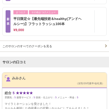
まつエク
その他まつげメニュー
平日限定☆【最先端技術＆healthy(アンドヘ
新
規
ルシー)】フラットラッシュ100本
¥9,000
このサロンのすべてのクーポンを見る
サロンの口コミ
サロンPick Up
みみさん
（女性/20代後半/会社員）
総合
5
★
★
★
★
★
雰囲気：
5
接客サービス：
5
技術・仕上がり：
5
メニュー・料金：
5
マイラミネーションを受けました！
カールも相談した内容通りの可愛いカールにしてもらえました！