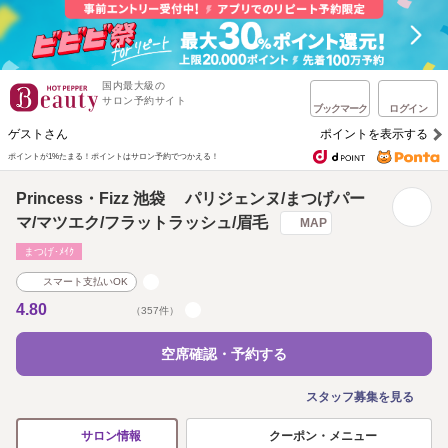
国内最大級の
サロン予約サイト
ブックマーク
ログイン
ゲストさん
ポイントを表示する
ポイントが1%たまる！
ポイントはサロン予約でつかえる！
Princess・Fizz 池袋 パリジェンヌ/まつげパー
マ/マツエク/フラットラッシュ/眉毛
MAP
まつげ･ﾒｲｸ
スマート支払いOK
4.80
（357件）
空席確認・予約する
スタッフ募集を見る
クーポン・メニュー
サロン情報