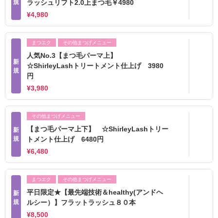
規
ラッシュリフト2.0上まつ毛￥4980
¥4,980
まつエク
その他まつげメニュー
人気No.3【まつ毛パーマ上】
新
☆ShirleyLashトリートメント仕上げ 3980
規
円
¥3,980
その他まつげメニュー
【まつ毛パーマ上下】 ☆ShirleyLashトリー
新
規
トメント仕上げ 6480円
¥6,480
まつエク
その他まつげメニュー
平日限定★【最先端技術＆healthy(アンドヘ
新
規
ルシー）】フラットラッシュ８０本
¥8,500