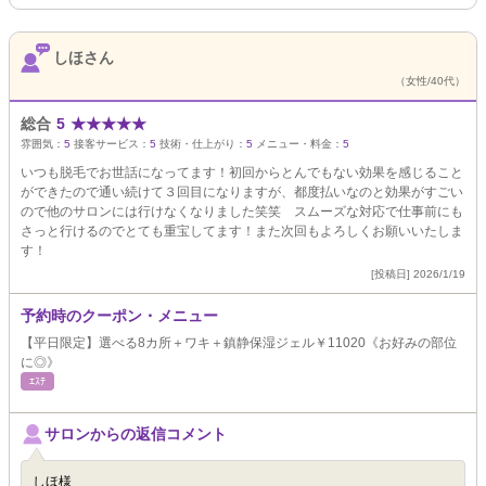
しほさん
（女性/40代）
総合
5
★
★
★
★
★
雰囲気：
5
接客サービス：
5
技術・仕上がり：
5
メニュー・料金：
5
いつも脱毛でお世話になってます！初回からとんでもない効果を感じること
ができたので通い続けて３回目になりますが、都度払いなのと効果がすごい
ので他のサロンには行けなくなりました笑笑 スムーズな対応で仕事前にも
さっと行けるのでとても重宝してます！また次回もよろしくお願いいたしま
す！
[投稿日] 2026/1/19
予約時のクーポン・メニュー
【平日限定】選べる8カ所＋ワキ＋鎮静保湿ジェル￥11020《お好みの部位
に◎》
ｴｽﾃ
サロンからの返信コメント
しほ様