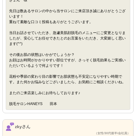
きょん 様
先日は数あるサロンの中から当サロンにご来店頂き誠にありがとうござ
います！
重ねて素敵な口コミ投稿もありがとうございます。
当日お話させていただき、急遽美肌顔脱毛のメニューにご変更となりま
したが、安心してお任せできたとのお言葉をいただき、大変嬉しく思い
ます(^^)
その後お肌の状態はいかがでしょうか？
お顔はお時間がかかりやすい部位ですが、さっそく脱毛効果もご実感い
ただいているようで何よりです！
花粉や季節の変わり目の影響でお肌状態も不安定になりやすい時期で
す。また何かお悩みなどございましたら、お気軽にご相談くださいね。
またのご来店楽しみにお待ちしております♪
脱毛サロンHANEYS 田本
zkyさん
（女性/30代後半/会社員）