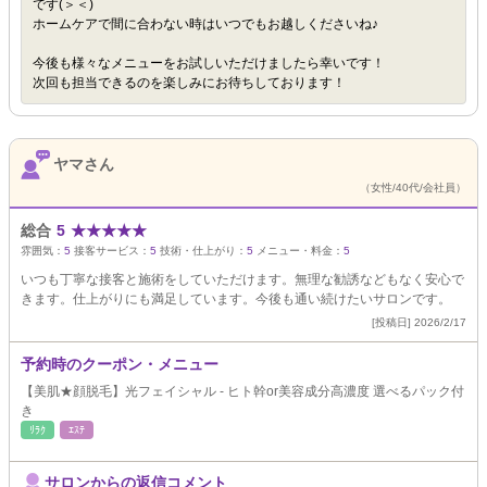
です(＞＜)
ホームケアで間に合わない時はいつでもお越しくださいね♪
今後も様々なメニューをお試しいただけましたら幸いです！
次回も担当できるのを楽しみにお待ちしております！
ヤマさん
（女性/40代/会社員）
総合
5
★
★
★
★
★
雰囲気：
5
接客サービス：
5
技術・仕上がり：
5
メニュー・料金：
5
いつも丁寧な接客と施術をしていただけます。無理な勧誘などもなく安心で
きます。仕上がりにも満足しています。今後も通い続けたいサロンです。
[投稿日] 2026/2/17
予約時のクーポン・メニュー
【美肌★顔脱毛】光フェイシャル - ヒト幹or美容成分高濃度 選べるパック付
き
ﾘﾗｸ
ｴｽﾃ
サロンからの返信コメント