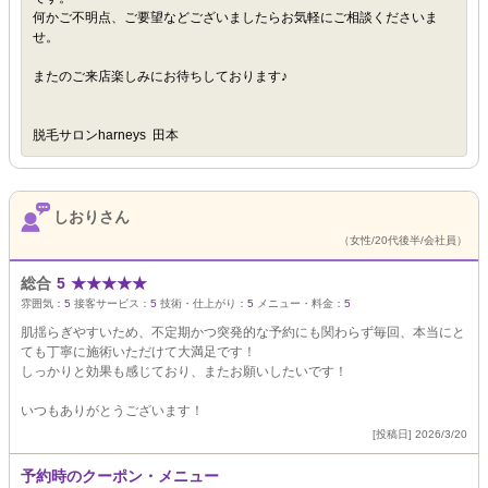
何かご不明点、ご要望などございましたらお気軽にご相談くださいま
せ。
またのご来店楽しみにお待ちしております♪
脱毛サロンharneys 田本
しおりさん
（女性/20代後半/会社員）
総合
5
★
★
★
★
★
雰囲気：
5
接客サービス：
5
技術・仕上がり：
5
メニュー・料金：
5
肌揺らぎやすいため、不定期かつ突発的な予約にも関わらず毎回、本当にと
ても丁寧に施術いただけて大満足です！
しっかりと効果も感じており、またお願いしたいです！
いつもありがとうございます！
[投稿日] 2026/3/20
予約時のクーポン・メニュー