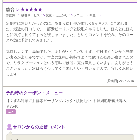
総合
5
★
★
★
★
★
雰囲気：
5
接客サービス：
5
技術・仕上がり：
5
メニュー・料金：
5
定期的に通いたかったのに、あまりに仕事が忙しく9ヶ月ぶりに再来しまし
た。最近の口コミで、「酵素ピーリングと脱毛をやりました。ほんとにほん
とに気持ち良くてずっと寝ちゃいました」というコメントを読み、そのコー
スを急に予約してみました。
気持ちよくて、爆睡でした。ありがとうございます。何日後くらいから効果
が出るか楽しみですが、本当に施術が気持ちよくて疲れた心身が癒されたの
で、リラクゼーションという意味では既に充分満足しています。ありがとう
ございました。次はもう少し早く再来したいと思いますので、宜しくお願い
します
[投稿日] 2026/3/16
予約時のクーポン・メニュー
【くすみ対策に】酵素ピーリングパック×顔脱毛×ヒト幹細胞培養液導入
￥7640
ｴｽﾃ
サロンからの返信コメント