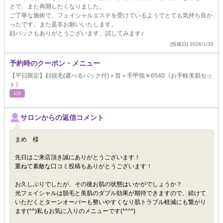
とで、また再開したくなりました。
ご丁寧な施術で、フェイシャルエステを受けているようでとても気持ち良か
ったです。また是非お願いいたします。
顔パックもありがとうございます、試してみます♪
[投稿日] 2026/1/30
予約時のクーポン・メニュー
【平日限定】顔脱毛(選べるパック付)＋首＋手甲指￥6540《お手軽美肌セッ
ト》
ｴｽﾃ
サロンからの返信コメント
まめ 様
先日はご来店頂き誠にありがとうございます！
重ねて素敵な口コミ投稿もありがとうございます！
お久しぶりでしたが、その後お肌の状態はいかがでしょうか？
光フェイシャルは脱毛と美肌のダブル効果が期待できますので、続けて
いただくとターンオーバーも整いやすくなり肌トラブル軽減にも繋がり
ます(^^)私もお気に入りのメニューです(*^^*)