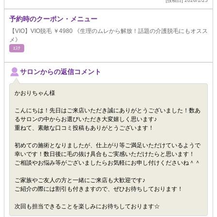
[投稿日] 2026/1/25
予約時のクーポン・メニュー
【VIO】VIO脱毛 ￥4980 《生理のムレから解放！話題の介護脱毛にもオスス
メ》
ｴｽﾃ
サロンからの返信コメント
かおりちゃん様
こんにちは！先日はご来店いただき誠にありがとうございました！数あ
るサロンの中からお選びいただき大変嬉しく思います♪
重ねて、素敵な口コミ投稿もありがとうございます！
初めての施術となりましたが、仕上がり等ご満足いただけているようで
幸いです！数日後に毛の抜け具合もご実感いただけたらと思います！
ご相談やお悩み等がございましたらお気軽にお申し付けくださいね＾＾
ご家族やご友人の方と一緒にご来店も大歓迎です♪
ご紹介の際には割引も付きますので、ぜひお待ちしております！
次回も担当できることを楽しみにお待ちしております☆