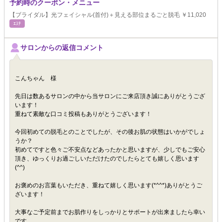
予約時のクーポン・メニュー
【ブライダル】光フェイシャル(首付)＋見える部位まるごと脱毛 ￥11,020
ｴｽﾃ
サロンからの返信コメント
こんちゃん 様
先日は数あるサロンの中から当サロンにご来店頂き誠にありがとうござ
います！
重ねて素敵な口コミ投稿もありがとうございます！
今回初めての脱毛とのことでしたが、その後お肌の状態はいかがでしょ
うか？
初めてですと色々ご不安点などあったかと思いますが、少しでもご安心
頂き、ゆっくりお過ごしいただけたのでしたらとても嬉しく思います
(^^)
お褒めのお言葉もいただき、重ねて嬉しく思います(*^^*)ありがとうご
ざいます！
大事なご予定前までお肌作りをしっかりとサポートが出来ましたら幸い
です。