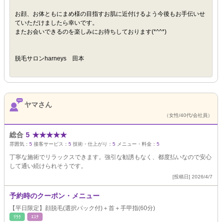
お顔、お体ともにまめ様の目指すお肌に近付けるよう今後もお手伝いせ
ていただけましたら幸いです。
またお会いできるのを楽しみにお待ちしております(*^^*)
脱毛サロンharneys 田本
ヤマさん
（女性/40代/会社員）
総合
5
★
★
★
★
★
雰囲気：
5
接客サービス：
5
技術・仕上がり：
5
メニュー・料金：
5
丁寧な施術でリラックスできます。強引な勧誘もなく、都度払いなので安心
して通い続けられそうです。
[投稿日] 2026/4/7
予約時のクーポン・メニュー
【平日限定】顔脱毛(選択パック付)＋首＋手甲指(60分)
ﾘﾗｸ
ｴｽﾃ