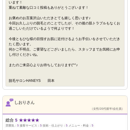
います！
重ねて素敵な口コミ投稿もありがとうございます！
お褒めのお言葉沢山いただきとても嬉しく思います♪
今回お久しぶりの脱毛とのことでしたが、その後の肌トラブルもなくお
過ごしいただけているようで何よりです！
今後ともひな様の目指すお肌に近付けるようお手伝いをさせていただき
たく思います。
何かご不明点、ご要望などございましたら、スタッフまでお気軽にお申
し付けくださいね。
またのご来店心よりお待ちしております(^^♪
脱毛サロンHANEYS 田本
しおりさん
（女性/20代後半/会社員）
総合
5
★
★
★
★
★
雰囲気：
5
接客サービス：
5
技術・仕上がり：
5
メニュー・料金：
5