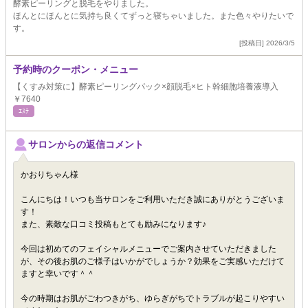
酵素ピーリングと脱毛をやりました。
ほんとにほんとに気持ち良くてずっと寝ちゃいました。また色々やりたいで
す。
[投稿日] 2026/3/5
予約時のクーポン・メニュー
【くすみ対策に】酵素ピーリングパック×顔脱毛×ヒト幹細胞培養液導入
￥7640
ｴｽﾃ
サロンからの返信コメント
かおりちゃん様
こんにちは！いつも当サロンをご利用いただき誠にありがとうございま
す！
また、素敵な口コミ投稿もとても励みになります♪
今回は初めてのフェイシャルメニューでご案内させていただきました
が、その後お肌のご様子はいかがでしょうか？効果をご実感いただけて
ますと幸いです＾＾
今の時期はお肌がごわつきがち、ゆらぎがちでトラブルが起こりやすい