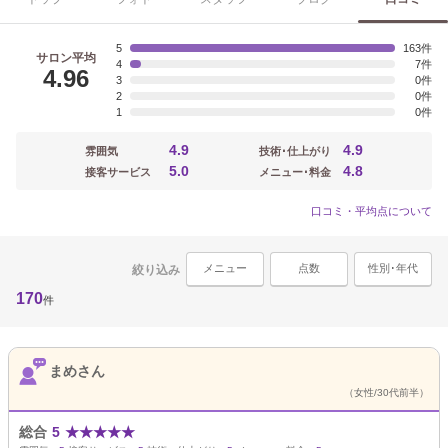
5
163
サロン平均
4
7
4.96
3
0
2
0
1
0
4.9
4.9
雰囲気
技術･仕上がり
5.0
4.8
接客サービス
メニュー･料金
口コミ・平均点について
メニュー
点数
性別･年代
絞り込み
170
件
まめさん
（女性/30代前半）
総合
5
★
★
★
★
★