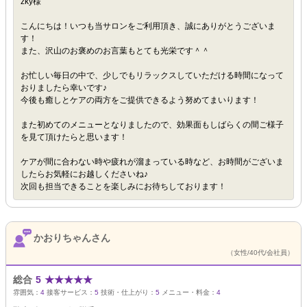
zky様
こんにちは！いつも当サロンをご利用頂き、誠にありがとうございま
す！
また、沢山のお褒めのお言葉もとても光栄です＾＾
お忙しい毎日の中で、少しでもリラックスしていただける時間になって
おりましたら幸いです♪
今後も癒しとケアの両方をご提供できるよう努めてまいります！
また初めてのメニューとなりましたので、効果面もしばらくの間ご様子
を見て頂けたらと思います！
ケアが間に合わない時や疲れが溜まっている時など、お時間がございま
したらお気軽にお越しくださいね♪
次回も担当できることを楽しみにお待ちしております！
かおりちゃんさん
（女性/40代/会社員）
総合
5
★
★
★
★
★
雰囲気：
4
接客サービス：
5
技術・仕上がり：
5
メニュー・料金：
4