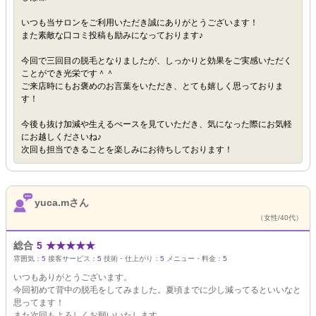
いつも当サロンをご利用いただき誠にありがとうございます！
また素敵な口コミ投稿も励みになっております♪
今回で三回目の脱毛となりましたが、しっかりと効果をご実感いただく
ことができ光栄です＾＾
ご来店時にもお褒めのお言葉をいただき、とても嬉しく思っておりま
す！
今後も抜け加減や生えるぺースを見ていただき、気になった際にお気軽
にお越しくださいね♪
次回も担当できることを楽しみにお待ちしております！
yuca.mさん
（女性/40代）
総合
5
★
★
★
★
★
雰囲気：
5
接客サービス：
5
技術・仕上がり：
5
メニュー・料金：
5
いつもありがとうございます。
今回初めて背中の脱毛をしてみました。夏頃までに少し減ってるといいなと
思ってます！
また次回もよろしくお願いいたします。