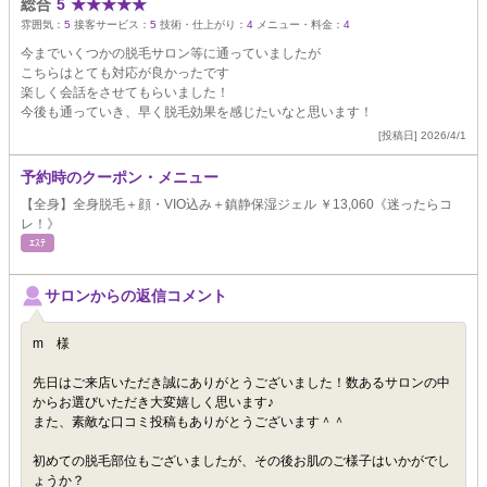
総合
5
★
★
★
★
★
雰囲気：
5
接客サービス：
5
技術・仕上がり：
4
メニュー・料金：
4
今までいくつかの脱毛サロン等に通っていましたが
こちらはとても対応が良かったです
楽しく会話をさせてもらいました！
今後も通っていき、早く脱毛効果を感じたいなと思います！
[投稿日] 2026/4/1
予約時のクーポン・メニュー
【全身】全身脱毛＋顔・VIO込み＋鎮静保湿ジェル ￥13,060《迷ったらコ
レ！》
ｴｽﾃ
サロンからの返信コメント
m 様
先日はご来店いただき誠にありがとうございました！数あるサロンの中
からお選びいただき大変嬉しく思います♪
また、素敵な口コミ投稿もありがとうございます＾＾
初めての脱毛部位もございましたが、その後お肌のご様子はいかがでし
ょうか？