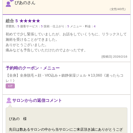
ぴあのさん
（女性/40代）
総合
5
★
★
★
★
★
雰囲気：
5
接客サービス：
5
技術・仕上がり：
5
メニュー・料金：
4
初めてで少し緊張していましたが、お話をしていくうちに、リラックスして
施術を受けることができました。
ありがとうございました。
痛みなども予告していただけたのでよかったです。
[投稿日] 2026/2/16
予約時のクーポン・メニュー
【全身】全身脱毛＋顔・VIO込み＋鎮静保湿ジェル ￥13,060《迷ったらコ
レ！》
ｴｽﾃ
サロンからの返信コメント
ぴあの 様
先日は数あるサロンの中から当サロンにご来店頂き誠にありがとうござ