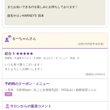
またお会いできるのを楽しみにお待ちしております！
脱毛サロンHARNEYS 田本
るーちゃんさん
（女性/20代前半/会社員）
総合
5
★
★
★
★
★
雰囲気：
5
接客サービス：
5
技術・仕上がり：
5
メニュー・料金：
5
いつも有り難うございます！
またよろしくお願いします！
[投稿日] 2026/2/1
予約時のクーポン・メニュー
＜再来：S/単発type＞丸ごと全身脱毛(顔・VIO込み)＋鎮静保湿ジェル
ｴｽﾃ
サロンからの返信コメント