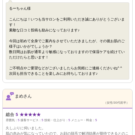
るーちゃん様
こんにちは！いつも当サロンをご利用いただき誠にありがとうございま
す！
素敵な口コミ投稿も励みになっております♪
今回は初めて全身でご案内をさせていただきましたが、その後お肌のご
様子はいかがでしょうか？
数日間はお肌が通常より敏感になっておりますので保湿ケアを続けてい
ただけたらと思います！
ご不明点やご要望などがございましたらお気軽にご連絡くださいね^ ^
次回も担当できることを楽しみにお待ちしております♪
まめさん
（女性/30代前半）
総合
5
★
★
★
★
★
雰囲気：
5
接客サービス：
5
技術・仕上がり：
5
メニュー・料金：
5
久しぶりに伺いました。
肌の赤みが気になっていたので、お顔の脱毛で解消効果が期待できるとのこ