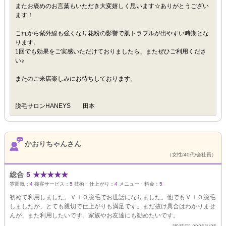
またお褒めのお言葉もいただき大変嬉しく思います☆ありがとうござい
ます！
これから紫外線も強くなり花粉の影響で肌トラブルが出やすい時期とな
ります。
1回でも効果をご実感いただけておりましたら、またぜひご利用くださ
い♪
またのご来店楽しみにお待ちしております。
脱毛サロンHANEYS 田本
かおりちゃんさん
（女性/40代/会社員）
総合
5
★
★
★
★
★
雰囲気：
4
接客サービス：
5
技術・仕上がり：
4
メニュー・料金：
5
初めて利用しました。ＶＩＯ脱毛でお世話になりました。他でもＶＩＯ脱毛
しましたが、とても親切で仕上がりも満足です。まだ抜け具合はわかりませ
んが、また利用したいです。家族やお友達にも勧めたいです。