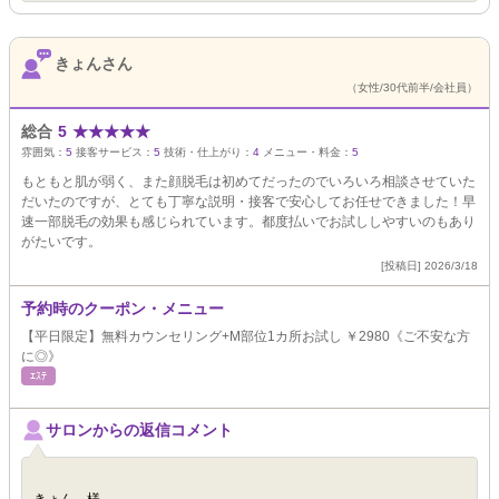
きょんさん
（女性/30代前半/会社員）
総合
5
★
★
★
★
★
雰囲気：
5
接客サービス：
5
技術・仕上がり：
4
メニュー・料金：
5
もともと肌が弱く、また顔脱毛は初めてだったのでいろいろ相談させていた
だいたのですが、とても丁寧な説明・接客で安心してお任せできました！早
速一部脱毛の効果も感じられています。都度払いでお試ししやすいのもあり
がたいです。
[投稿日] 2026/3/18
予約時のクーポン・メニュー
【平日限定】無料カウンセリング+M部位1カ所お試し ￥2980《ご不安な方
に◎》
ｴｽﾃ
サロンからの返信コメント