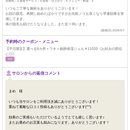
雰囲気：
5
接客サービス：
5
技術・仕上がり：
5
メニュー・料金：
5
いつもご丁寧な施術をありがとうございます！
お顔の脱毛、再開し始めたばかりですがお化粧ノリも良くなり早速効果を実
感してます。
体の脱毛も続けたくなりました。また近々伺います。
[投稿日] 2026/4/7
予約時のクーポン・メニュー
【平日限定】選べる8カ所＋ワキ＋鎮静保湿ジェル￥11020《お好みの部位
に◎》
ｴｽﾃ
サロンからの返信コメント
まめ 様
いつも当サロンをご利用頂き誠にありがとうございます！
重ねて素敵な口コミ投稿もありがとうございます(^^)
効果のご実感もいただけているようでとても嬉しく思います♪
またお褒めのお言葉も励みになります。ありがとうございます！