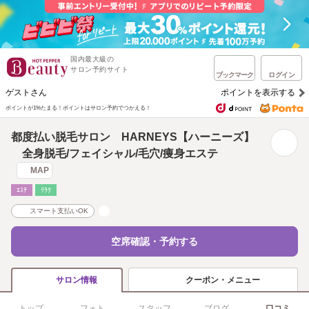
国内最大級の
サロン予約サイト
ブックマーク
ログイン
ゲストさん
ポイントを表示する
ポイントが1%たまる！
ポイントはサロン予約でつかえる！
都度払い脱毛サロン HARNEYS【ハーニーズ】
全身脱毛/フェイシャル/毛穴/痩身エステ
MAP
ｴｽﾃ
ﾘﾗｸ
スマート支払いOK
空席確認・予約する
クーポン・メニュー
サロン情報
トップ
フォト
スタッフ
ブログ
口コミ