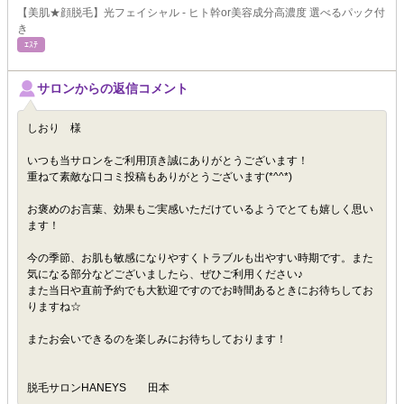
【美肌★顔脱毛】光フェイシャル - ヒト幹or美容成分高濃度 選べるパック付
き
ｴｽﾃ
サロンからの返信コメント
しおり 様
いつも当サロンをご利用頂き誠にありがとうございます！
重ねて素敵な口コミ投稿もありがとうございます(*^^*)
お褒めのお言葉、効果もご実感いただけているようでとても嬉しく思い
ます！
今の季節、お肌も敏感になりやすくトラブルも出やすい時期です。また
気になる部分などございましたら、ぜひご利用ください♪
また当日や直前予約でも大歓迎ですのでお時間あるときにお待ちしてお
りますね☆
またお会いできるのを楽しみにお待ちしております！
脱毛サロンHANEYS 田本