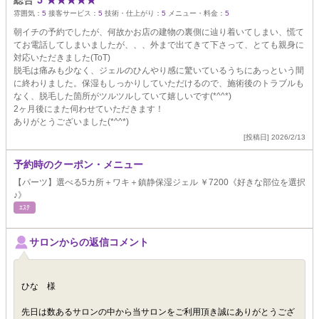
総合
5
★
★
★
★
★
雰囲気：
5
接客サービス：
5
技術・仕上がり：
5
メニュー・料金：
5
朝イチの予約でしたが、何故かお店の建物の裏側に辿り着いてしまい、慌て
てお電話してしまいましたが、、、外まで出てきて下さって、とても親身に
対応いただきました(ToT)
脱毛は痛みも少なく、ジェルのひんやり感に驚いているうちにあっという間
に終わりました。保湿もしっかりしていただけるので、施術後のトラブルも
なく、脱毛した箇所がツルツルしていて嬉しいです(*^^*)
2ヶ月後にまた伺わせていただきます！
ありがとうございました(*^^*)
[投稿日] 2026/2/13
予約時のクーポン・メニュー
【パーツ】選べる5カ所＋ワキ＋鎮静保湿ジェル ￥7200《好きな部位を選択
♪》
ｴｽﾃ
サロンからの返信コメント
ひな 様
先日は数あるサロンの中から当サロンをご利用頂き誠にありがとうござ