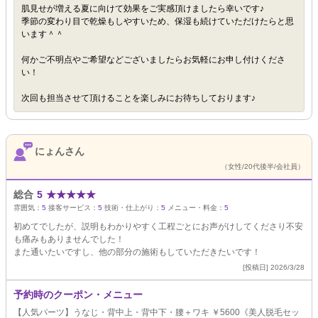
肌見せが増える夏に向けて効果をご実感頂けましたら幸いです♪
季節の変わり目で乾燥もしやすいため、保湿も続けていただけたらと思
います＾＾
何かご不明点やご希望などございましたらお気軽にお申し付けくださ
い！
次回も担当させて頂けることを楽しみにお待ちしております♪
にょんさん
（女性/20代後半/会社員）
総合
5
★
★
★
★
★
雰囲気：
5
接客サービス：
5
技術・仕上がり：
5
メニュー・料金：
5
初めてでしたが、説明もわかりやすく工程ごとにお声がけしてくださり不安
も痛みもありませんでした！
また通いたいですし、他の部分の施術もしていただきたいです！
[投稿日] 2026/3/28
予約時のクーポン・メニュー
【人気パーツ】うなじ・背中上・背中下・腰＋ワキ ￥5600《美人脱毛セッ