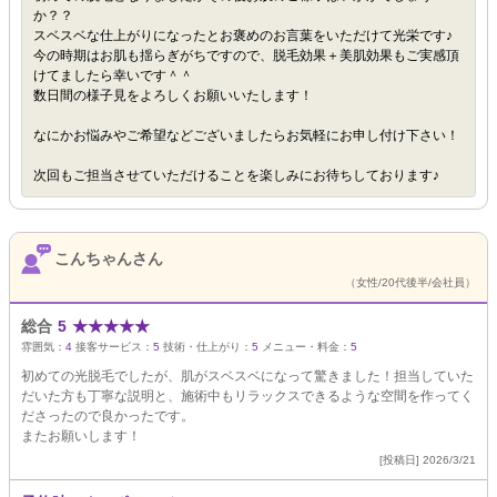
か？？
スベスベな仕上がりになったとお褒めのお言葉をいただけて光栄です♪
今の時期はお肌も揺らぎがちですので、脱毛効果＋美肌効果もご実感頂
けてましたら幸いです＾＾
数日間の様子見をよろしくお願いいたします！
なにかお悩みやご希望などございましたらお気軽にお申し付け下さい！
次回もご担当させていただけることを楽しみにお待ちしております♪
こんちゃんさん
（女性/20代後半/会社員）
総合
5
★
★
★
★
★
雰囲気：
4
接客サービス：
5
技術・仕上がり：
5
メニュー・料金：
5
初めての光脱毛でしたが、肌がスベスベになって驚きました！担当していた
だいた方も丁寧な説明と、施術中もリラックスできるような空間を作ってく
ださったので良かったです。
またお願いします！
[投稿日] 2026/3/21