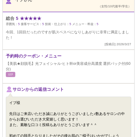
（女性/10代後半/学生）
総合
5
★
★
★
★
★
雰囲気：
5
接客サービス：
5
技術・仕上がり：
5
メニュー・料金：
5
今回、1回目だったのですが肌スベスベになりしあがりに非常に満足しまし
た！
[投稿日] 2026/3/27
予約時のクーポン・メニュー
【美肌★顔脱毛】光フェイシャル-ヒト幹or美容成分高濃度 選択パック付(60
分)
ｴｽﾃ
サロンからの返信コメント
イブ様
先日はご来店いただき誠にありがとうございました♪数あるサロンの中
からお選びいただき大変嬉しく思います！
また、素敵な口コミ投稿もありがとうございます＾＾
初めての脱毛となりましたがその後お肌のご様子はいかがでしょう