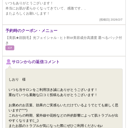
いつもありがとうございます！
本当にお肌が柔らかくなってきていて、感激です、、
またよろしくお願いします！
[投稿日] 2026/2/7
予約時のクーポン・メニュー
【美肌★顔脱毛】光フェイシャル - ヒト幹or美容成分高濃度 選べるパック付
き
ｴｽﾃ
サロンからの返信コメント
しおり 様
いつも当サロンをご利用頂き誠にありがとうございます！
重ねていつも素敵な口コミ投稿もありがとうございます！
お褒めのお言葉、効果のご実感もいただけているようでとても嬉しく思
います(*^^*)
これからの時期、紫外線や花粉などの外的影響によって肌トラブルが出
やすくなります(:_;)
またお肌のトラブルが気になった際にぜひご利用くださいね♪