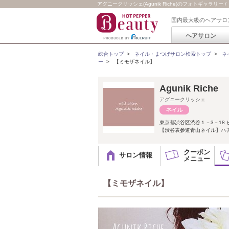
アグニークリッシェ(Agunik Riche)のフォトギャラリー 
国内最大級のヘアサロ
ヘアサロン
総合トップ
>
ネイル・まつげサロン検索トップ
>
ネ
ー
>
【ミモザネイル】
Agunik Ri
アグニークリッシェ
東京都渋谷区渋谷１－3－18 
【渋谷表参道青山ネイル】ハチ
クーポン
サロン情報
メニュー
【ミモザネイル】