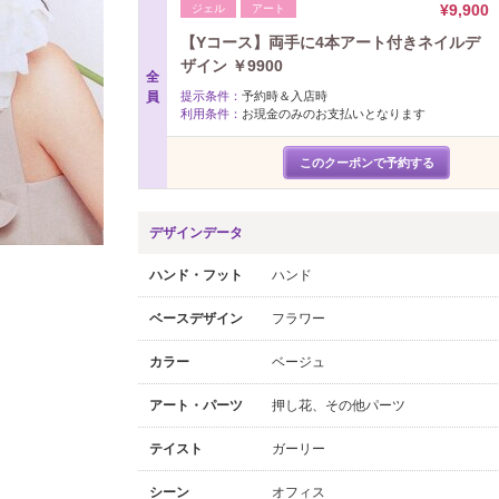
¥9,900
ジェル
アート
【Yコース】両手に4本アート付きネイルデ
ザイン ￥9900
全
員
提示条件：
予約時＆入店時
利用条件：
お現金のみのお支払いとなります
このクーポンで予約する
デザインデータ
ハンド・フット
ハンド
ベースデザイン
フラワー
カラー
ベージュ
アート・パーツ
押し花、その他パーツ
テイスト
ガーリー
シーン
オフィス