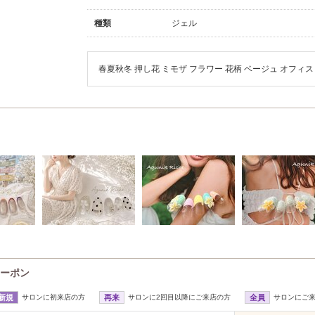
種類
ジェル
春夏秋冬 押し花 ミモザ フラワー 花柄 ベージュ オフィス
クーポン
新規
サロンに初来店の方
再来
サロンに2回目以降にご来店の方
全員
サロンにご