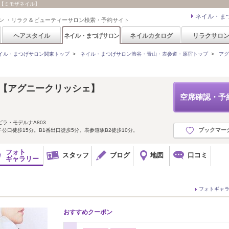
/ 【ミモザネイル】
ネイル・ま
ン ・リラク＆ビューティーサロン検索・予約サイト
ヘアスタイル
ネイル・まつげサロン
ネイルカタログ
リラクサロ
イル・まつげサロン関東トップ
>
ネイル・まつげサロン渋谷・青山・表参道・原宿トップ
>
アグ
che 【アグニークリッシェ】
空席確認・予
ビラ・モデルナA803
ブックマー
公口徒歩15分。B1番出口徒歩5分。表参道駅B2徒歩10分。
フォト
スタッフ
ブログ
地図
口コミ
ギャラリー
フォトギャ
おすすめクーポン