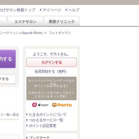
つげサロン検索トップ
マイページ
ヘルプ
ン
エステサロン
美容クリニック
ニークリッシェ(Agunik Riche)
>
フォトギャラリ
ようこそ、ゲストさん。
約する
ログインする
会員登録する（無料）
クする
ホットペッパービューティーなら
1%
ポイントが
たまる！
ためたポイントをつかっておとく
にサロンをネット予約！
たまるポイントについて
ラリ一覧へ戻る
つかえるサービス一覧
ポイント設定変更
ブックマーク