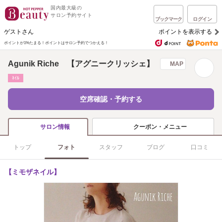
国内最大級の
サロン予約サイト
ブックマーク
ログイン
ゲストさん
ポイントを表示する
ポイントが1%たまる！
ポイントはサロン予約でつかえる！
Agunik Riche 【アグニークリッシェ】
MAP
ﾈｲﾙ
空席確認・予約する
クーポン・メニュー
サロン情報
トップ
フォト
スタッフ
ブログ
口コミ
【ミモザネイル】