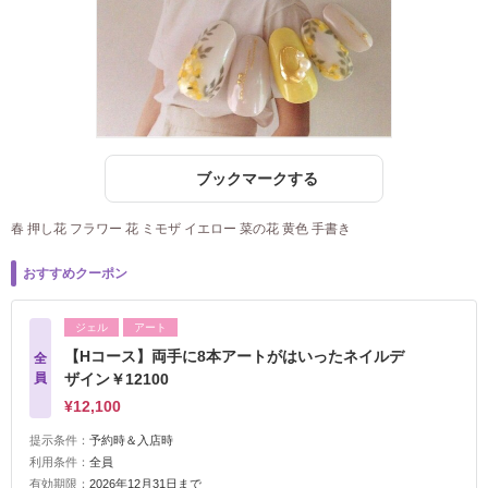
ブックマークする
春 押し花 フラワー 花 ミモザ イエロー 菜の花 黄色 手書き
おすすめクーポン
ジェル
アート
【Hコース】両手に8本アートがはいったネイルデ
全
員
ザイン￥12100
¥12,100
提示条件：
予約時＆入店時
利用条件：
全員
有効期限：
2026年12月31日まで