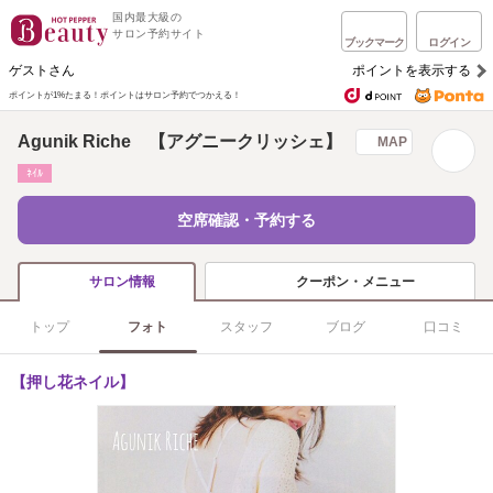
国内最大級の
サロン予約サイト
ブックマーク
ログイン
ゲストさん
ポイントを表示する
ポイントが1%たまる！
ポイントはサロン予約でつかえる！
Agunik Riche 【アグニークリッシェ】
MAP
ﾈｲﾙ
空席確認・予約する
クーポン・メニュー
サロン情報
トップ
フォト
スタッフ
ブログ
口コミ
【押し花ネイル】