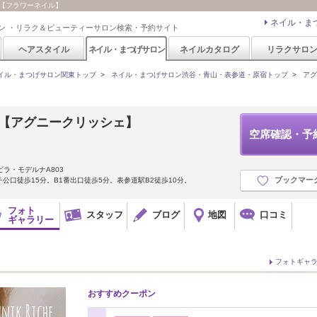
 / 【フラワーネイル】
ネイル・ま
ン ・リラク＆ビューティーサロン検索・予約サイト
ヘアスタイル
ネイル・まつげサロン
ネイルカタログ
リラクサロ
イル・まつげサロン関東トップ
>
ネイル・まつげサロン渋谷・青山・表参道・原宿トップ
>
アグ
che 【アグニークリッシェ】
空席確認・予
ビラ・モデルナA803
ブックマー
公口徒歩15分。B1番出口徒歩5分。表参道駅B2徒歩10分。
フォト
スタッフ
ブログ
地図
口コミ
ギャラリー
フォトギャ
おすすめクーポン