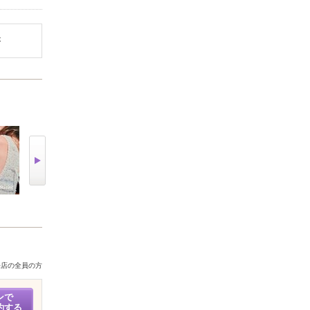
が
来店の全員の方
ンで
約する