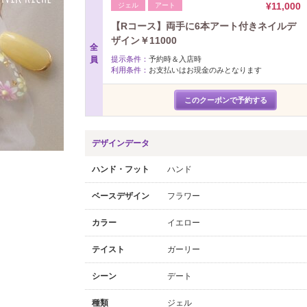
¥11,000
ジェル
アート
【Rコース】両手に6本アート付きネイルデ
ザイン￥11000
全
員
提示条件：
予約時＆入店時
利用条件：
お支払いはお現金のみとなります
このクーポンで予約する
デザインデータ
ハンド・フット
ハンド
ベースデザイン
フラワー
カラー
イエロー
テイスト
ガーリー
シーン
デート
種類
ジェル