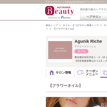
アグニークリッシェ(Agunik Riche)のフォトギャラリー
国内最大級のヘアサロ
ヘアサロン
総合トップ
>
ネイル・まつげサロン検索トップ
>
ネ
ー
>
【フラワーネイル】
Agunik Ri
アグニークリッシェ
東京都渋谷区渋谷１－3－18 
【渋谷表参道青山ネイル】ハチ
クーポン
サロン情報
メニュー
【フラワーネイル】