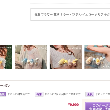
春夏 フラワー 花柄 ミラー パステル イエロー クリア 手
クーポン
新規
サロンに初来店の方
再来
サロンに2回目以降にご来店の方
全員
サロンにご
¥9,900
このクーポ
空席確認・予