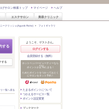
つげサロン検索トップ
マイページ
ヘルプ
ン
エステサロン
美容クリニック
ニークリッシェ(Agunik Riche)
>
フォトギャラリ
ようこそ、ゲストさん。
約する
ログインする
会員登録する（無料）
クする
ホットペッパービューティーなら
1%
ポイントが
たまる！
ためたポイントをつかっておとく
にサロンをネット予約！
たまるポイントについて
ラリ一覧へ戻る
つかえるサービス一覧
ポイント設定変更
ブックマーク