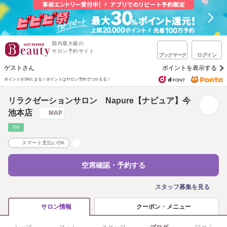
国内最大級の
サロン予約サイト
ブックマーク
ログイン
ゲストさん
ポイントを表示する
ポイントが1%たまる！
ポイントはサロン予約でつかえる！
リラクゼーションサロン Napure【ナピュア】今
池本店
MAP
ﾘﾗｸ
スマート支払いOK
空席確認・予約する
スタッフ募集を見る
クーポン・メニュー
サロン情報