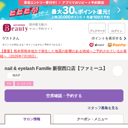
国内最大級の
サロン予約サイト
ブックマーク
ログイン
ゲストさん
ポイントを表示する
ポイントが1%たまる！
ポイントはサロン予約でつかえる！
【重要】熊本県熊本地方で発生した地震の影響のある地域へご予約されているお客
様へ（2026年7月28日）
nail & eyelash Famille 新宿西口店【ファミーユ】
MAP
ﾈｲﾙ
まつげ･ﾒｲｸ
空席確認・予約する
スタッフ募集を見る
クーポン・メニュー
サロン情報