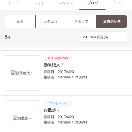
トップ
フォト
スタッフ
ブログ
口コミ
新着
カテゴリ
スタッフ
過去の記事
5
件
サロンのNEWS
効果絶大！
投稿日：2017/4/23
投稿者：
Manami Yuta(eye)
プライベート
お散歩～
投稿日：2017/4/23
投稿者：
Manami Yuta(eye)