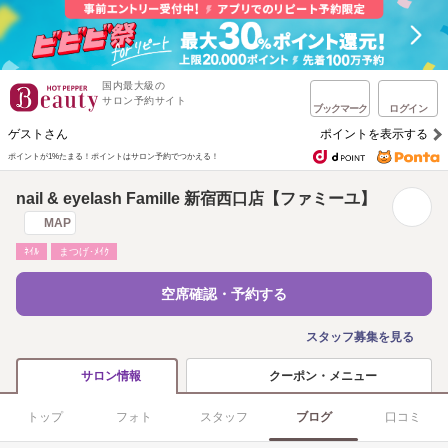
国内最大級の
サロン予約サイト
ブックマーク
ログイン
ゲストさん
ポイントを表示する
ポイントが1%たまる！
ポイントはサロン予約でつかえる！
nail & eyelash Famille 新宿西口店【ファミーユ】
MAP
ﾈｲﾙ
まつげ･ﾒｲｸ
空席確認・予約する
スタッフ募集を見る
クーポン・メニュー
サロン情報
トップ
フォト
スタッフ
ブログ
口コミ