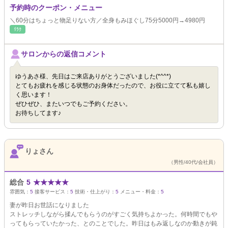
予約時のクーポン・メニュー
＼60分はちょっと物足りない方／全身もみほぐし75分5000円→4980円
ﾘﾗｸ
サロンからの返信コメント
ゆうあさ様、先日はご来店ありがとうございました(*^^*)
とてもお疲れを感じる状態のお身体だったので、お役に立てて私も嬉し
く思います！
ぜひぜひ、またいつでもご予約ください。
お待ちしてます♪
りょさん
（男性/40代/会社員）
総合
5
★
★
★
★
★
雰囲気：
5
接客サービス：
5
技術・仕上がり：
5
メニュー・料金：
5
妻が昨日お世話になりました
ストレッチしながら揉んでもらうのがすごく気持ちよかった。何時間でもや
ってもらっていたかった、とのことでした。昨日はもみ返しなのか動きが鈍