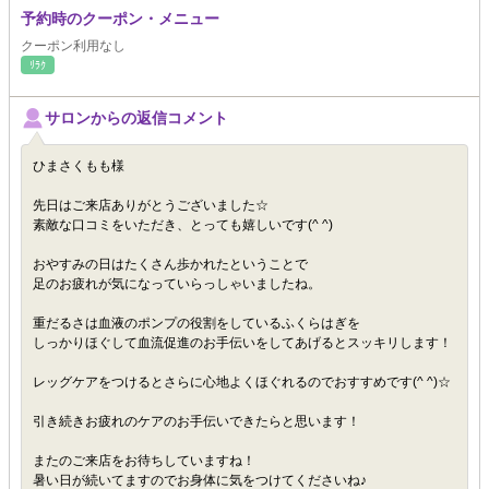
予約時のクーポン・メニュー
クーポン利用なし
ﾘﾗｸ
サロンからの返信コメント
ひまさくもも様
先日はご来店ありがとうございました☆
素敵な口コミをいただき、とっても嬉しいです(^ ^)
おやすみの日はたくさん歩かれたということで
足のお疲れが気になっていらっしゃいましたね。
重だるさは血液のポンプの役割をしているふくらはぎを
しっかりほぐして血流促進のお手伝いをしてあげるとスッキリします！
レッグケアをつけるとさらに心地よくほぐれるのでおすすめです(^ ^)☆
引き続きお疲れのケアのお手伝いできたらと思います！
またのご来店をお待ちしていますね！
暑い日が続いてますのでお身体に気をつけてくださいね♪