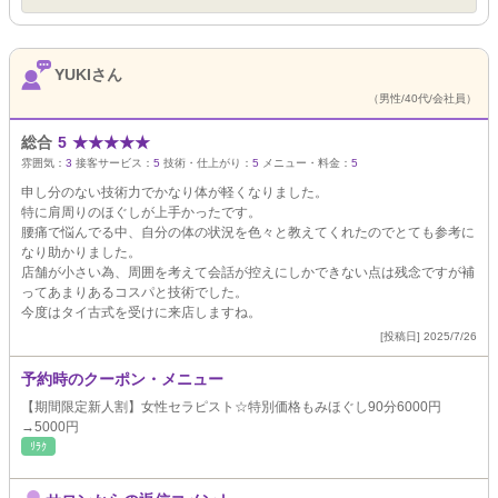
YUKIさん
（男性/40代/会社員）
総合
5
★
★
★
★
★
雰囲気：
3
接客サービス：
5
技術・仕上がり：
5
メニュー・料金：
5
申し分のない技術力でかなり体が軽くなりました。
特に肩周りのほぐしが上手かったです。
腰痛で悩んでる中、自分の体の状況を色々と教えてくれたのでとても参考に
なり助かりました。
店舗が小さい為、周囲を考えて会話が控えにしかできない点は残念ですが補
ってあまりあるコスパと技術でした。
今度はタイ古式を受けに来店しますね。
[投稿日] 2025/7/26
予約時のクーポン・メニュー
【期間限定新人割】女性セラピスト☆特別価格もみほぐし90分6000円
→5000円
ﾘﾗｸ