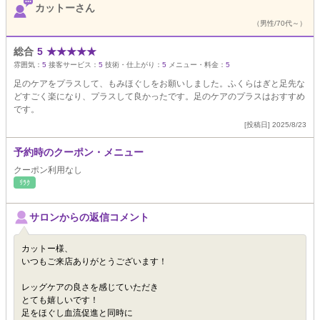
カットーさん
（男性/70代～）
総合
5
★
★
★
★
★
雰囲気：
5
接客サービス：
5
技術・仕上がり：
5
メニュー・料金：
5
足のケアをプラスして、もみほぐしをお願いしました。ふくらはぎと足先な
どすごく楽になり、プラスして良かったです。足のケアのプラスはおすすめ
です。
[投稿日] 2025/8/23
予約時のクーポン・メニュー
クーポン利用なし
ﾘﾗｸ
サロンからの返信コメント
カットー様、
いつもご来店ありがとうございます！
レッグケアの良さを感じていただき
とても嬉しいです！
足をほぐし血流促進と同時に