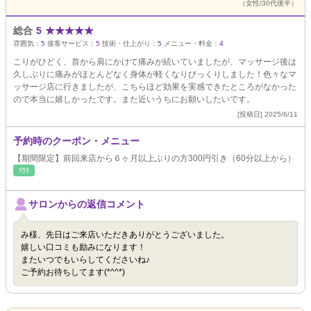
（女性/30代後半）
総合
5
★
★
★
★
★
雰囲気：
5
接客サービス：
5
技術・仕上がり：
5
メニュー・料金：
4
こりがひどく、首から肩にかけて痛みが続いていましたが、マッサージ後は
久しぶりに痛みがほとんどなく身体が軽くなりびっくりしました！色々なマ
ッサージ店に行きましたが、こちらほど効果を実感できたところがなかった
ので本当に嬉しかったです。また近いうちにお願いしたいです。
[投稿日] 2025/6/11
予約時のクーポン・メニュー
【期間限定】前回来店から６ヶ月以上ぶりの方300円引き（60分以上から）
ﾘﾗｸ
サロンからの返信コメント
み様、先日はご来店いただきありがとうございました。
嬉しい口コミも励みになります！
またいつでもいらしてくださいね♪
ご予約お待ちしてます(*^^*)