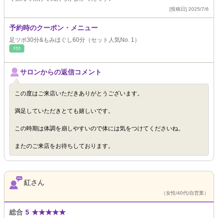
[投稿日] 2025/7/6
予約時のクーポン・メニュー
足ツボ30分&もみほぐし60分（セット人気No. 1）
ﾘﾗｸ
サロンからの返信コメント
この度はご来店いただきありがとうございます。
満足していただきとても嬉しいです。
この時期は体調を崩しやすいので体には気をつけてくださいね。
またのご来店をお待ちしております。
紅さん
（女性/40代/自営業）
総合
5
★
★
★
★
★