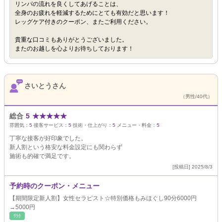
リンパの流れを良くしてあげることは、
全身のお疲れを軽減するためにとても有効だと思います！
レッグケア付きのクーポン、またご利用ください。
貴重な口コミもありがとうございました。
またのお越しを心よりお待ちしております！
さいとうさん
（男性/40代）
総合
5
★
★
★
★
★
雰囲気：
5
接客サービス：
5
技術・仕上がり：
5
メニュー・料金：
5
丁寧な接客が好印象でした。
新人割という格安な料金設定にも関わらず
施術も的確で満足です。
[投稿日] 2025/8/3
予約時のクーポン・メニュー
【期間限定新人割】女性セラピスト☆特別価格もみほぐし90分6000円
→5000円
ﾘﾗｸ