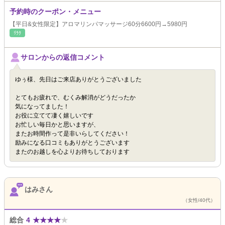
予約時のクーポン・メニュー
【平日&女性限定】アロマリンパマッサージ60分6600円→5980円
ﾘﾗｸ
サロンからの返信コメント
ゆぅ様、先日はご来店ありがとうございました
とてもお疲れで、むくみ解消がどうだったか
気になってました！
お役に立てて凄く嬉しいです
お忙しい毎日かと思いますが、
またお時間作って是非いらしてください！
励みになる口コミもありがとうございます
またのお越しを心よりお待ちしております
はみさん
（女性/40代）
総合
4
★
★
★
★
★