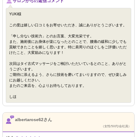
サロンからの返信コメント
YUKI様
この度は嬉しい口コミをお寄せいただき、誠にありがとうございます。
「申し分ない技術力」とのお言葉、大変光栄です。
また、施術後にお身体が楽になったとのことで、腰痛の緩和に少しでも
貢献できたことを嬉しく思います。特に肩周りのほぐしをご評価いただ
けたこと、大変励みになります！
次回はタイ古式マッサージをご検討いただいているとのこと、ありがと
うございます。
ご期待に添えるよう、さらに技術を磨いてまいりますので、ぜひ楽しみ
にお越しください。
またのご来店を、心よりお待ちしております。
しほ
albertarose62さん
（女性/50代/会社員）