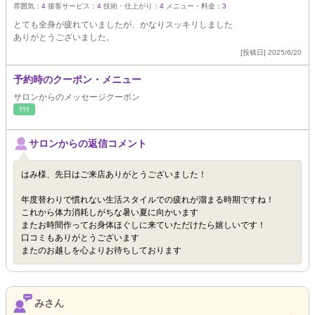
雰囲気：
4
接客サービス：
4
技術・仕上がり：
4
メニュー・料金：
3
とても全身が疲れていましたが、かなりスッキリしました
ありがとうございました。
[投稿日] 2025/6/20
予約時のクーポン・メニュー
サロンからのメッセージクーポン
ﾘﾗｸ
サロンからの返信コメント
はみ様、先日はご来店ありがとうございました！
年度替わりで慣れない生活スタイルでの疲れが溜まる時期ですね！
これから体力消耗しがちな暑い夏に向かいます
またお時間作ってお身体ほぐしに来ていただけたら嬉しいです！
口コミもありがとうございます
またのお越しを心よりお待ちしております
みさん