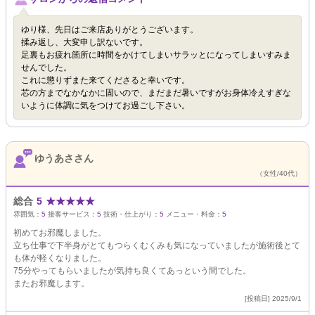
ゆり様、先日はご来店ありがとうございます。
揉み返し、大変申し訳ないです。
足裏もお疲れ箇所に時間をかけてしまいサラッとになってしまいすみま
せんでした。
これに懲りずまた来てくださると幸いです。
芯の方までなかなかに固いので、まだまだ暑いですがお身体冷えすぎな
いように体調に気をつけてお過ごし下さい。
ゆうあささん
（女性/40代）
総合
5
★
★
★
★
★
雰囲気：
5
接客サービス：
5
技術・仕上がり：
5
メニュー・料金：
5
初めてお邪魔しました。
立ち仕事で下半身がとてもつらくむくみも気になっていましたが施術後とて
も体が軽くなりました。
75分やってもらいましたが気持ち良くてあっという間でした。
またお邪魔します。
[投稿日] 2025/9/1