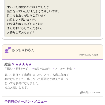
ずいぶんお疲れのご様子でしたが
楽になっていただけたようで嬉しいです。
口コミもありがとうございます。
お忙しいと思いますが、
お身体悲鳴をあげちゃう前に
また是非いらしてください。
お待ちしております！
あっちゃわさん
（女性/50代/その他）
総合
5
★
★
★
★
★
雰囲気：
4
接客サービス：
5
技術・仕上がり：
5
メニュー・料金：
5
肩こり首痛くて来店しました。とっても痛み取れて
楽になりました。痛くなった原因とか教えて貰って
とっても参考になりました。
またお願いします。
[投稿日] 2025/7/16
予約時のクーポン・メニュー