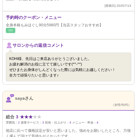
[投稿日] 2025/7/13
予約時のクーポン・メニュー
全身本格もみほぐし90分5980円【当店スタッフおすすめ】
ﾘﾗｸ
サロンからの返信コメント
KOHI様、先日はご来店ありがとうございました。
お疲れ解消のお役に立てて嬉しいです(*^-^*)
ぜひまたお身体がしんどくなった際には気軽にお越しください！
全力で頑張りたいと思います♪
sayaさん
（女性/50代）
総合
3
★
★
★
★
★
雰囲気：
2
接客サービス：
3
技術・仕上がり：
4
メニュー・料金：
4
他店に比べて価格設定が安いと思いました。強めをお願いしたところ、力強
く揉んで頂けて気持ちがよかったです。