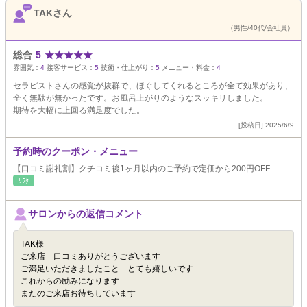
TAKさん
（男性/40代/会社員）
総合
5
★
★
★
★
★
雰囲気：
4
接客サービス：
5
技術・仕上がり：
5
メニュー・料金：
4
セラピストさんの感覚が抜群で、ほぐしてくれるところが全て効果があり、
全く無駄が無かったです。お風呂上がりのようなスッキリしました。
期待を大幅に上回る満足度でした。
[投稿日] 2025/6/9
予約時のクーポン・メニュー
【口コミ謝礼割】クチコミ後1ヶ月以内のご予約で定価から200円OFF
ﾘﾗｸ
サロンからの返信コメント
TAK様
ご来店 口コミありがとうございます
ご満足いただきましたこと とても嬉しいです
これからの励みになります
またのご来店お待ちしています