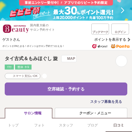
国内最大級の
サロン予約サイト
ブックマーク
ログイン
ゲストさん
ポイントを表示する
ポイントが1%たまる！
ポイントはサロン予約でつかえる！
タイ古式＆もみほぐし 旋
MAP
ﾘﾗｸ
整体･ｶｲﾛ
スマート支払いOK
空席確認・予約する
スタッフ募集を見る
クーポン・メニュー
サロン情報
トップ
フォト
スタッフ
ブログ
口コミ