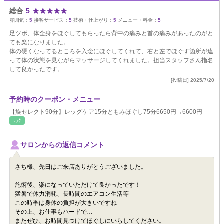
総合
5
★
★
★
★
★
雰囲気：
5
接客サービス：
5
技術・仕上がり：
5
メニュー・料金：
5
足ツボ、体全身をほぐしてもらったら背中の痛みと首の痛みがあったのがと
ても楽になりました。
体の硬くなってるところを入念にほぐしてくれて、右と左でほぐす箇所が違
って体の状態を見ながらマッサージしてくれました。担当スタッフさん指名
して良かったです。
[投稿日] 2025/7/20
予約時のクーポン・メニュー
【旋セレクト90分】レッグケア15分ともみほぐし75分6650円→6600円
ﾘﾗｸ
サロンからの返信コメント
さち様、先日はご来店ありがとうございました。
施術後、楽になっていただけて良かったです！
猛暑で体力消耗、長時間のエアコン生活等
この時季は身体の負担が大きいですね
その上、お仕事もハードで…
またぜひ、お時間見つけてほぐしにいらしてください。