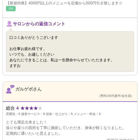
【新規特典】4000円以上のメニューを定価から500円引き致します☆
ﾘﾗｸ
サロンからの返信コメント
口コミありがとうございます
お仕事お疲れ様です。
いつでも、お越しください
あなたにできることは、私は一生懸命やらせていただきます。
ますお
ガルゲボさん
（男性/30代後半/会社員）
総合
4
★
★
★
★
★
雰囲気：
5
接客サービス：
5
技術・仕上がり：
5
メニュー・料金：
3
とても満足出来ました！
張りや凝りの箇所を丁寧に施術していただき、身体が軽くなりました。
定期的に通いたいと思えました。