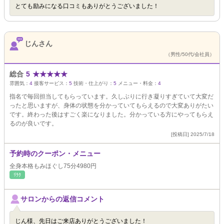
とても励みになる口コミもありがとうございました！
じんさん
（男性/50代/会社員）
総合
5
★
★
★
★
★
雰囲気：
4
接客サービス：
5
技術・仕上がり：
5
メニュー・料金：
4
指名で毎回担当してもらっています。久しぶりに行き凝りすぎていて大変だ
ったと思いますが、身体の状態を分かっていてもらえるので大変ありがたい
です。終わった後はすごく楽になりました。分かっている方にやってもらえ
るのが良いです。
[投稿日] 2025/7/18
予約時のクーポン・メニュー
全身本格もみほぐし75分4980円
ﾘﾗｸ
サロンからの返信コメント
じん様、先日はご来店ありがとうございました！