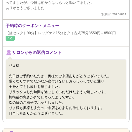
ってましたが、今日は朝からはつらつと動いてました。
ありがとうございました
[投稿日] 2025/8/31
予約時のクーポン・メニュー
【旋セレクト90分】レッグケア15分とタイ古式75分8550円→8500円
ﾘﾗｸ
サロンからの返信コメント
りょ様
先日はご予約いただき、奥様のご来店ありがとうございました。
硬くなりすぎてなかなか寝付けないとおっしゃっていた通り
全身とてもお疲れを感じました。
リラックスした時間を過ごしていただけたようで嬉しいです。
施術後の怠さがきてしまったようですが、
次の日のご様子でホッとしました。
りょ様も奥様もまたのご来店を心よりお待ちしております。
口コミもありがとうございました。