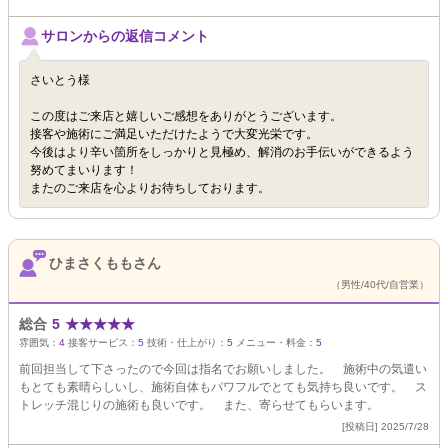
サロンからの返信コメント
さいとう様
この度はご来店と嬉しいご感想をありがとうございます。
接客や施術にご満足いただけたようで大変光栄です。
今後はより辛い箇所をしっかりと見極め、解消のお手伝いができるよう
努めてまいります！
またのご来店を心よりお待ちしております。
ひまさくももさん
（男性/40代/自営業）
総合
5
★
★
★
★
★
雰囲気：
4
接客サービス：
5
技術・仕上がり：
5
メニュー・料金：
5
前回担当して下さったので今回は指名でお願いしました。 施術中の気遣い
もとても素晴らしいし、施術自体もパワフルでとても気持ち良いです。 ス
トレッチ混じりの施術も良いです。 また、寄らせてもらいます。
[投稿日] 2025/7/28