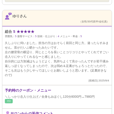
ゆりさん
（女性/30代前半/会社員）
総合
5
★
★
★
★
★
雰囲気：
5
接客サービス：
5
技術・仕上がり：
4
メニュー・料金：
5
久しぶりに伺いました。担当の方はおそらく前回と同じ方。違ったらすみま
せん。首がだいぶ硬かったみたいです。
左の腰背骨の横辺り、同じところを長いことコリコリとやってくれてすごい
念入りにやってくれるなーと感じました。
自分的には力加減はちょうどよく、気持ちよくて良かったんですが若干揉み
返しっぽくなってしまったので、次は弱め＆足裏がちょろっとだったので、
そこも次はもう少しやってほしいとお願いしようと思います。(足裏好きな
ので)
[投稿日] 2025/9/4
予約時のクーポン・メニュー
＼しっかり念入り仕上げ／全身もみほぐし120分8000円→7980円
ﾘﾗｸ
サロンからの返信コメント