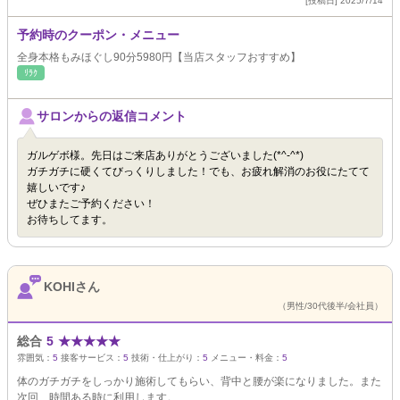
[投稿日] 2025/7/14
予約時のクーポン・メニュー
全身本格もみほぐし90分5980円【当店スタッフおすすめ】
ﾘﾗｸ
サロンからの返信コメント
ガルゲボ様。先日はご来店ありがとうございました(*^-^*)
ガチガチに硬くてびっくりしました！でも、お疲れ解消のお役にたてて
嬉しいです♪
ぜひまたご予約ください！
お待ちしてます。
KOHIさん
（男性/30代後半/会社員）
総合
5
★
★
★
★
★
雰囲気：
5
接客サービス：
5
技術・仕上がり：
5
メニュー・料金：
5
体のガチガチをしっかり施術してもらい、背中と腰が楽になりました。また
次回、時間ある時に利用します。