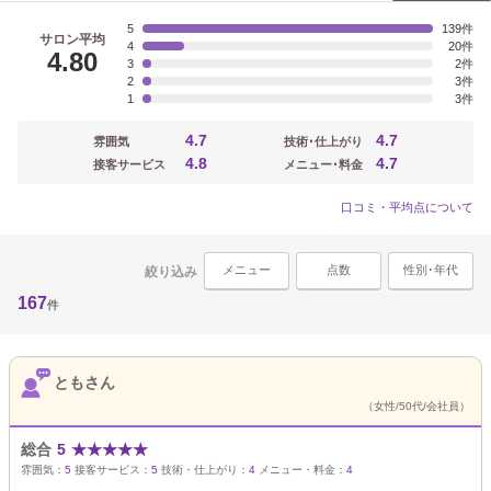
5
139
サロン平均
4
20
4.80
3
2
2
3
1
3
4.7
4.7
雰囲気
技術･仕上がり
4.8
4.7
接客サービス
メニュー･料金
口コミ・平均点について
メニュー
点数
性別･年代
絞り込み
167
件
ともさん
（女性/50代/会社員）
総合
5
★
★
★
★
★
雰囲気：
5
接客サービス：
5
技術・仕上がり：
4
メニュー・料金：
4