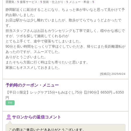
雰囲気：
5
接客サービス：
5
技術・仕上がり：
5
メニュー・料金：
5
静岡駅近くに延泊することになり、ちょっと体が辛いなと思って見かけて予
約お願いしました。
お店は駅からは少し離れていましたが、散歩がてらでちょうどよかったで
す。
担当スタッフさんはお話もカウンセリングも丁寧で楽しく、穏やかな感じで
すが、ツボを探して施術してくれるのが
とても上手くて、途中で寝落ちてしまいました。
90分と長い時間をじっくり丁寧ほぐしていただき、帰りにまた長距離運転が
あったのですが、スムーズでした。
ありがとうございました。
またそちら方面に行く時は立ち寄りたいと思います。
家族にもオススメしておきました。
[投稿日] 2025/6/24
予約時のクーポン・メニュー
【平日☆限定】レッグケア15分+もみほぐし75分【計90分】6650円→6350
円
ﾘﾗｸ
サロンからの返信コメント
この度はご来店いただきありがとうございます。