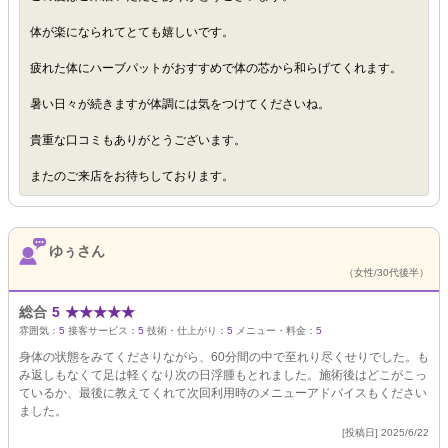
体が楽になられてとても嬉しいです。
疲れた体にハーブパットがおすすめで体の芯から和らげてくれます。
暑い日々が続きますが体調には気をつけてくださいね。
貴重な口コミもありがとうございます。
またのご来店をお待ちしております。
ゆぅさん
（女性/30代後半）
総合
5
★
★
★
★
★
雰囲気：
5
接客サービス：
5
技術・仕上がり：
5
メニュー・料金：
5
身体の状態をみてくださりながら、60分間の中で至れり尽くせりでした。も
み返しもなくて足は軽くなり次の日浮腫もとれました。施術後はどこがこっ
ているか、最後に教えてくれて次回利用時のメニューアドバイスもください
ました。
[投稿日] 2025/6/22