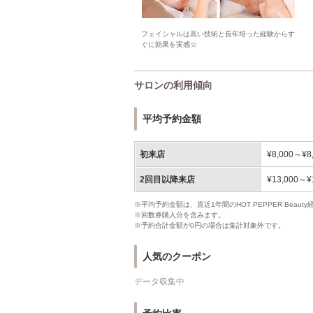
フェイシャルは高い技術と長年培った経験からす
ぐに効果を実感☆
サロンの利用傾向
平均予約金額
初来店
¥8,000～¥8
2回目以降来店
¥13,000～¥
※平均予約金額は、直近1年間のHOT PEPPER Bea
※回数券購入分を含みます。
※予約合計金額が0円の場合は集計対象外です。
人気のクーポン
データ収集中