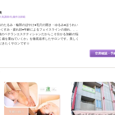
美
人気講師/礼儀作法師範
頬のたるみ・輪郭のぼやけ●毛穴の開き・ゆるみ●ほうれい
●くすみ・疲れ顔●年齢によるフェイスラインの崩れ、、、
７歳のベテランエステティシャンだからこそ分かる加齢の悩
く歳を重ねていくか』を徹底追求したサロンです。美しく
だきたくサロンです☆
空席確認・予