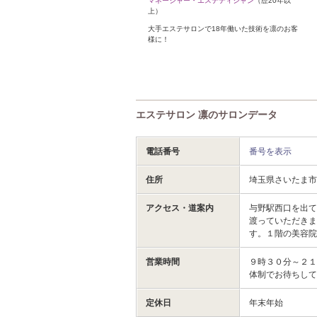
マネージャー・エステティシャン
（歴20年以
上）
大手エステサロンで18年働いた技術を凛のお客
様に！
エステサロン 凛のサロンデータ
電話番号
番号を表示
住所
埼玉県さいたま市中
アクセス・道案内
与野駅西口を出
渡っていただき
す。１階の美容
営業時間
９時３０分～２１
体制でお待ちし
定休日
年末年始