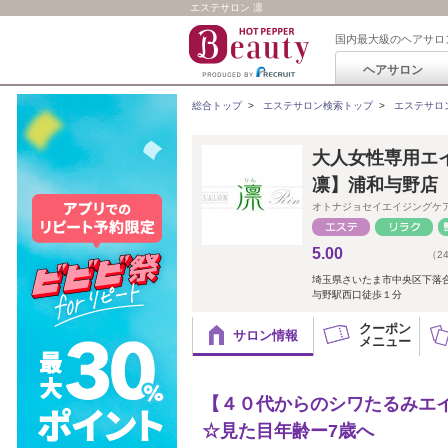
エステサロン 凛
国内最大級のヘアサロ
ヘアサロン
総合トップ
>
エステサロン検索トップ
>
エステサロ
大人女性専用エ
凛】浦和与野店
オトナジョセイエイジングケ
5.00
（2
埼玉県さいたま市中央区下落合1
与野駅西口徒歩１分
クーポン
サロン情報
メニュー
【４０代からのシワたるみエ
☆見た目年齢ー7歳へ