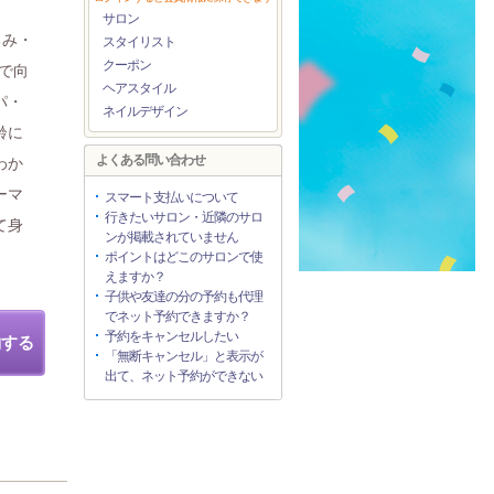
サロン
るみ・
スタイリスト
クーポン
で向
ヘアスタイル
パ・
ネイルデザイン
齢に
よくある問い合わせ
わか
ーマ
スマート支払いについて
行きたいサロン・近隣のサロ
て身
ンが掲載されていません
ポイントはどこのサロンで使
えますか？
子供や友達の分の予約も代理
でネット予約できますか？
予約をキャンセルしたい
約する
「無断キャンセル」と表示が
出て、ネット予約ができない