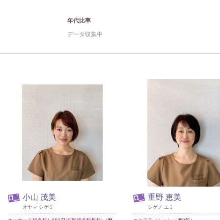
年代比率
データ収集中
小山 茂美
重野 恵美
オヤマ シゲミ
シゲノ エミ