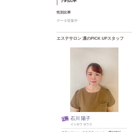
予約比率
性別比率
データ収集中
エステサロン 凛のPICK UPスタッフ
石川 陽子
イシカワ ヨウコ