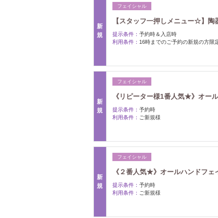
フェイシャル
【スタッフ一押しメニュー☆】陶
新
提示条件：
予約時＆入店時
規
利用条件：
16時までのご予約の新規の方限
フェイシャル
《リピーター様1番人気★》オール
新
提示条件：
予約時
規
利用条件：
ご新規様
フェイシャル
《２番人気★》オールハンドフェイ
新
提示条件：
予約時
規
利用条件：
ご新規様