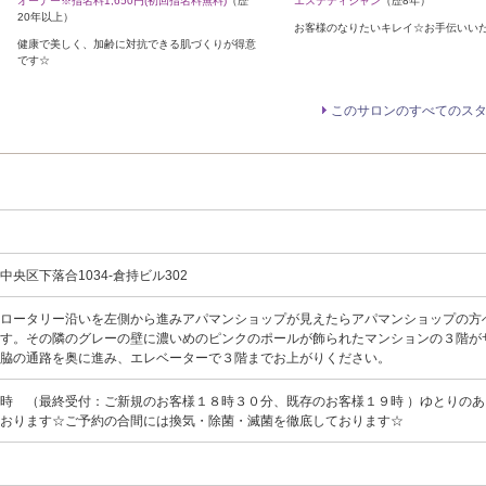
オーナー※指名料1,650円(初回指名料無料)
（歴
エステティシャン
（歴8年）
20年以上）
お客様のなりたいキレイ☆お手伝いい
健康で美しく、加齢に対抗できる肌づくりが得意
です☆
このサロンのすべてのス
央区下落合1034-倉持ビル302
てロータリー沿いを左側から進みアパマンショップが見えたらアパマンショップの方
ます。その隣のグレーの壁に濃いめのピンクのポールが飾られたマンションの３階が
院脇の通路を奥に進み、エレベーターで３階までお上がりください。
時 （最終受付：ご新規のお客様１８時３０分、既存のお客様１９時 ）ゆとりのあ
ております☆ご予約の合間には換気・除菌・滅菌を徹底しております☆