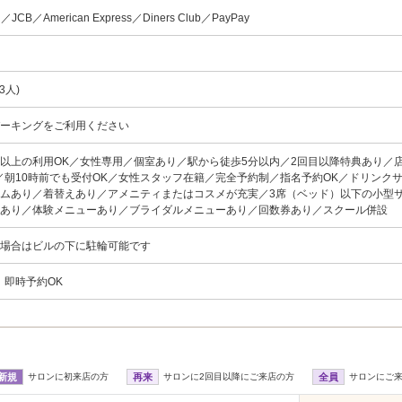
d／JCB／American Express／Diners Club／PayPay
3人)
パーキングをご利用ください
名以上の利用OK／女性専用／個室あり／駅から徒歩5分以内／2回目以降特典あり／
／朝10時前でも受付OK／女性スタッフ在籍／完全予約制／指名予約OK／ドリンク
ムあり／着替えあり／アメニティまたはコスメが充実／3席（ベッド）以下の小型
ーあり／体験メニューあり／ブライダルメニューあり／回数券あり／スクール併設
場合はビルの下に駐輪可能です
、即時予約OK
新規
サロンに初来店の方
再来
サロンに2回目以降にご来店の方
全員
サロンにご