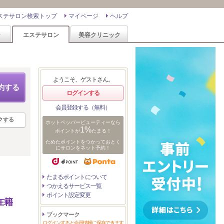
ステサロン検索トップ
マイページ
ヘルプ
ン
エステサロン
美容クリニック
ようこそ、ゲストさん。
約する
ログインする
会員登録する（無料）
クする
ホットペッパービューティーなら
1%
ポイントが
たまる！
ためたポイントをつかっておとく
にサロンをネット予約！
たまるポイントについて
つかえるサービス一覧
ポイント設定変更
在籍
ブックマーク
ログインすると会員情報に保存できます