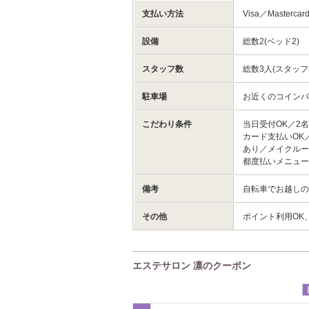
支払い方法
Visa／Mastercar
設備
総数2(ベッド2)
スタッフ数
総数3人(スタッフ
駐車場
お近くのコイン
こだわり条件
当日受付OK／2
カード支払いOK
あり／メイクルー
都度払いメニュ
備考
自転車でお越しの
その他
ポイント利用OK
エステサロン 凛のクーポン