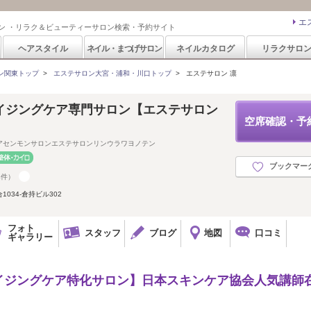
エ
ン ・リラク＆ビューティーサロン検索・予約サイト
ヘアスタイル
ネイル・まつげサロン
ネイルカタログ
リラクサロ
ン関東トップ
>
エステサロン大宮・浦和・川口トップ
>
エステサロン 凛
イジングケア専門サロン【エステサロン
空席確認・予
アセンモンサロンエステサロンリンウラワヨノテン
ブックマー
4件）
034-倉持ビル302
フォト
スタッフ
ブログ
地図
口コミ
ギャラリー
イジングケア特化サロン】日本スキンケア協会人気講師