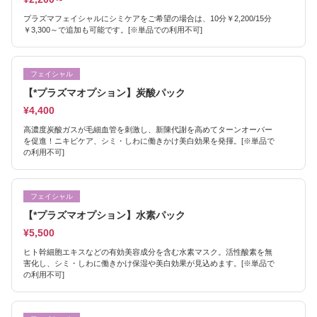
プラズマフェイシャルにシミケアをご希望の場合は、10分￥2,200/15分
￥3,300～で追加も可能です。[※単品での利用不可]
フェイシャル
【*プラズマオプション】炭酸パック
¥4,400
高濃度炭酸ガスが毛細血管を刺激し、新陳代謝を高めてターンオーバー
を促進！ニキビケア、シミ・しわに働きかけ美白効果を発揮。[※単品で
の利用不可]
フェイシャル
【*プラズマオプション】水素パック
¥5,500
ヒト幹細胞エキスなどの有効美容成分を含む水素マスク。活性酸素を無
害化し、シミ・しわに働きかけ保湿や美白効果が見込めます。[※単品で
の利用不可]