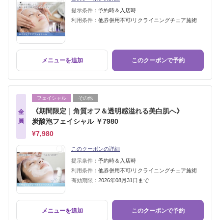
提示条件：
予約時＆入店時
利用条件：
他券併用不可/リクライニングチェア施術
メニューを追加
このクーポンで予約
フェイシャル
その他
《期間限定｜角質オフ＆透明感溢れる美白肌へ》
全
員
炭酸泡フェイシャル ￥7980
¥7,980
このクーポンの詳細
提示条件：
予約時＆入店時
利用条件：
他券併用不可/リクライニングチェア施術
有効期限：
2026年08月31日まで
メニューを追加
このクーポンで予約