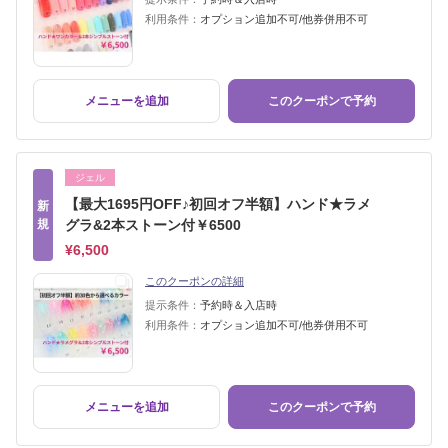
利用条件：
オプション追加不可/他券併用不可
メニューを追加
このクーポンで予約
ジェル
【最大1695円OFF♪初回オフ半額】ハンド★ラメ
新
規
グラ&2本ストーン付￥6500
¥6,500
このクーポンの詳細
提示条件：
予約時＆入店時
利用条件：
オプション追加不可/他券併用不可
メニューを追加
このクーポンで予約