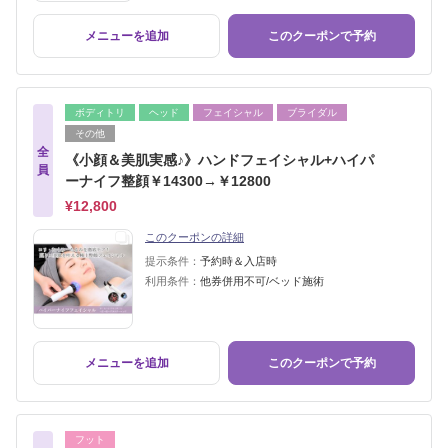
メニューを追加
このクーポンで予約
ボディトリ
ヘッド
フェイシャル
ブライダル
その他
全
《小顔＆美肌実感♪》ハンドフェイシャル+ハイパ
員
ーナイフ整顔￥14300→￥12800
¥12,800
このクーポンの詳細
提示条件：
予約時＆入店時
利用条件：
他券併用不可/ベッド施術
メニューを追加
このクーポンで予約
フット