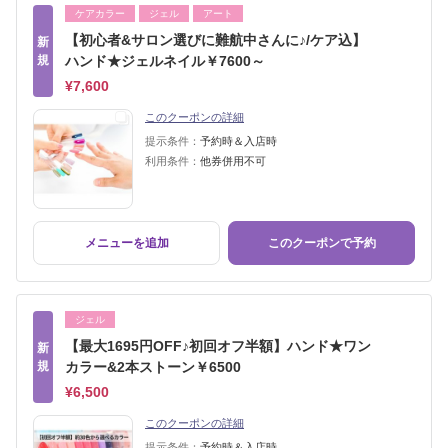
ケアカラー
ジェル
アート
【初心者&サロン選びに難航中さんに♪/ケア込】
新
規
ハンド★ジェルネイル￥7600～
¥7,600
このクーポンの詳細
提示条件：
予約時＆入店時
利用条件：
他券併用不可
メニューを追加
このクーポンで予約
ジェル
【最大1695円OFF♪初回オフ半額】ハンド★ワン
新
規
カラー&2本ストーン￥6500
¥6,500
このクーポンの詳細
提示条件：
予約時＆入店時