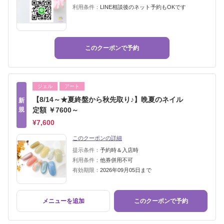
利用条件：
LINE相談後のネット予約もOKです
このクーポンで予約
ジェル
アート
【8/14～★夏終盤から秋先取り♪】晩夏のネイル
新
規
定額 ￥7600～
¥7,600
このクーポンの詳細
提示条件：
予約時＆入店時
利用条件：
他券併用不可
有効期限：
2026年09月05日まで
メニューを追加
このクーポンで予約