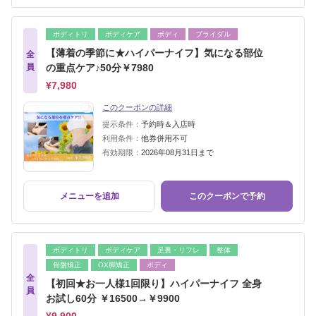
ボディトリ
ボディケア
ボディ
ブライダル
【薄着の季節に★ハイパーナイフ】気になる部位
全
員
の重点ケア♪50分￥7980
¥7,980
このクーポンの詳細
提示条件：
予約時＆入店時
利用条件：
他券併用不可
有効期限：
2026年08月31日まで
メニューを追加
このクーポンで予約
ボディトリ
ボディケア
足裏・リフレ
整体
骨盤矯正
OX脚矯正
ボディ
全
【初回★お一人様1回限り】ハイパーナイフ 全身
員
お試し60分 ￥16500→￥9900