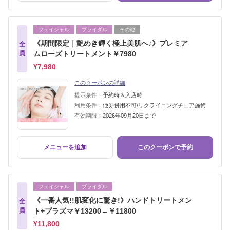
フェイシャル
ブライダル
その他
《期間限定｜艶めき輝く極上美肌へ♪》プレミア
全
員
ムローズトリートメント￥7980
¥7,980
このクーポンの詳細
提示条件：
予約時＆入店時
利用条件：
他券併用不可/リクライニングチェア施術
有効期限：
2026年09月20日まで
メニューを追加
このクーポンで予約
フェイシャル
ブライダル
《一番人気!!肌変化に驚き!》ハンドトリートメン
全
員
ト+プラズマ￥13200→￥11800
¥11,800