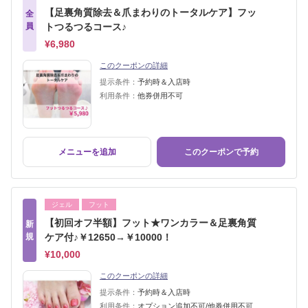
【足裏角質除去＆爪まわりのトータルケア】フッ
全
員
トつるつるコース♪
¥6,980
このクーポンの詳細
提示条件：
予約時＆入店時
利用条件：
他券併用不可
メニューを追加
このクーポンで予約
ジェル
フット
【初回オフ半額】フット★ワンカラー＆足裏角質
新
規
ケア付♪￥12650→￥10000！
¥10,000
このクーポンの詳細
提示条件：
予約時＆入店時
利用条件：
オプション追加不可/他券併用不可