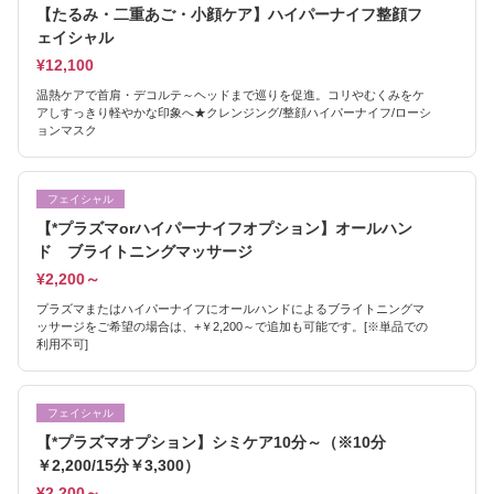
【たるみ・二重あご・小顔ケア】ハイパーナイフ整顔フ
ェイシャル
¥12,100
温熱ケアで首肩・デコルテ～ヘッドまで巡りを促進。コリやむくみをケ
アしすっきり軽やかな印象へ★クレンジング/整顔ハイパーナイフ/ローシ
ョンマスク
フェイシャル
【*プラズマorハイパーナイフオプション】オールハン
ド ブライトニングマッサージ
¥2,200～
プラズマまたはハイパーナイフにオールハンドによるブライトニングマ
ッサージをご希望の場合は、+￥2,200～で追加も可能です。[※単品での
利用不可]
フェイシャル
【*プラズマオプション】シミケア10分～（※10分
￥2,200/15分￥3,300）
¥2,200～