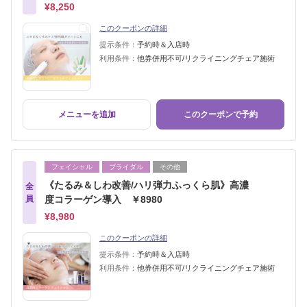
¥8,250
このクーポンの詳細
提示条件：
予約時＆入店時
利用条件：
他券併用不可/リクライニングチェア施術
メニューを追加
このクーポンで予約
フェイシャル
ブライダル
その他
《たるみ＆しわ改善/ハリ弾力ふっくら肌》高濃
全
員
度コラーゲン導入 ￥8980
¥8,980
このクーポンの詳細
提示条件：
予約時＆入店時
利用条件：
他券併用不可/リクライニングチェア施術