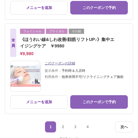
メニューを追加
このクーポンで予約
フェイシャル
ブライダル
その他
《ほうれい線&しわ改善/顔筋リフトUP♪》集中エ
全
員
イジングケア ￥9980
¥9,980
このクーポンの詳細
提示条件：
予約時＆入店時
利用条件：
他券併用不可/リクライニングチェア施術
メニューを追加
このクーポンで予約
1
2
3
4
次へ