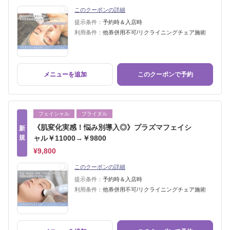
このクーポンの詳細
提示条件：
予約時＆入店時
利用条件：
他券併用不可/リクライニングチェア施術
メニューを追加
このクーポンで予約
フェイシャル
ブライダル
《肌変化実感！悩み別導入◎》プラズマフェイシ
新
規
ャル￥11000→￥9800
¥9,800
このクーポンの詳細
提示条件：
予約時＆入店時
利用条件：
他券併用不可/リクライニングチェア施術