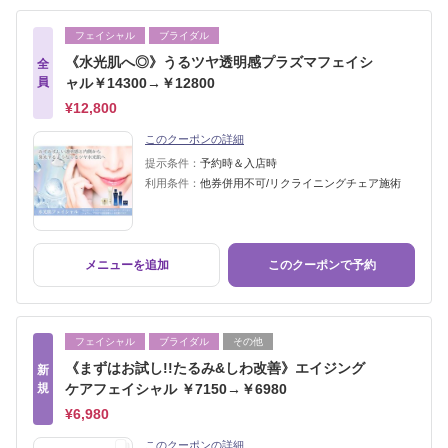
フェイシャル
ブライダル
《水光肌へ◎》うるツヤ透明感プラズマフェイシ
全
員
ャル￥14300→￥12800
¥12,800
このクーポンの詳細
提示条件：
予約時＆入店時
利用条件：
他券併用不可/リクライニングチェア施術
メニューを追加
このクーポンで予約
フェイシャル
ブライダル
その他
《まずはお試し!!たるみ&しわ改善》エイジング
新
規
ケアフェイシャル ￥7150→￥6980
¥6,980
このクーポンの詳細