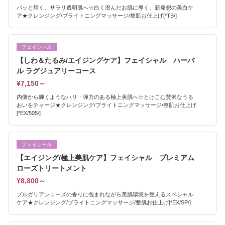
パッと輝く、サラリ透明肌へ☆白く澄んだお肌に導く、新発想の美白ケ
ア★クレンジング/ブライトニングマッサージ/整肌お仕上げ[*TB/]
フェイシャル
【しわ＆たるみ/エイジングケア】フェイシャル ハーバ
ル ラグジュアリーコース
¥7,150～
内側から輝くようなハリ・弾力のある極上美肌へ☆とけこむ贅沢なうる
おいをチャージ★クレンジング/ブライトニングマッサージ/整肌お仕上げ
[*EX/505/]
フェイシャル
【エイジング/極上美肌ケア】フェイシャル プレミアム
ローズトリートメント
¥8,800～
ブルガリアンローズの香りに包まれながら美肌環境を整えるスペシャル
ケア★クレンジング/ブライトニングマッサージ/整肌お仕上げ[*EX/SP/]