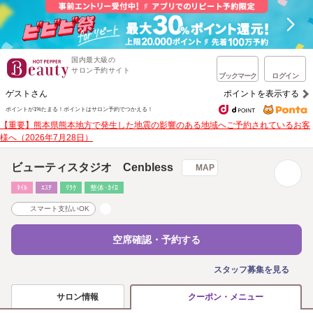
国内最大級の
サロン予約サイト
ブックマーク
ログイン
ゲストさん
ポイントを表示する
ポイントが1%たまる！
ポイントはサロン予約でつかえる！
【重要】熊本県熊本地方で発生した地震の影響のある地域へご予約されているお客
様へ（2026年7月28日）
ビューティスタジオ Cenbless
MAP
ﾈｲﾙ
ｴｽﾃ
ﾘﾗｸ
整体･ｶｲﾛ
スマート支払いOK
空席確認・予約する
スタッフ募集を見る
サロン情報
クーポン・メニュー