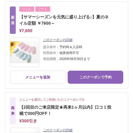
ジェル
アート
【サマーシーズンを元気に盛り上げる♪】夏のネ
新
規
イル定額 ￥7600～
¥7,600
このクーポンの詳細
提示条件：
予約時＆入店時
利用条件：
他券併用不可
有効期限：
2026年08月30日まで
メニューを追加
このクーポンで予約
メニューを選択してご利用いただくクーポンです
【2回目のご来店限定★再来1ヶ月以内】口コミ投
再
稿で300円OFF！
来
¥300引き
このクーポンの詳細