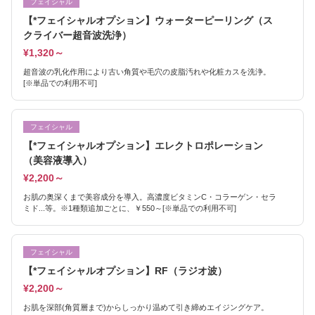
フェイシャル
【*フェイシャルオプション】ウォーターピーリング（ス
クライバー超音波洗浄）
¥1,320～
超音波の乳化作用により古い角質や毛穴の皮脂汚れや化粧カスを洗浄。
[※単品での利用不可]
フェイシャル
【*フェイシャルオプション】エレクトロポレーション
（美容液導入）
¥2,200～
お肌の奥深くまで美容成分を導入。高濃度ビタミンC・コラーゲン・セラ
ミド...等。※1種類追加ごとに、￥550～[※単品での利用不可]
フェイシャル
【*フェイシャルオプション】RF（ラジオ波）
¥2,200～
お肌を深部(角質層まで)からしっかり温めて引き締めエイジングケア。