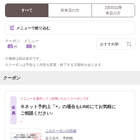
2回目以降
すべて
初来店の方
来店の方
メニューで絞り込む
クーポン
メニュー
85
88
件
件
価格は税込表示です。
クーポンは予告なく内容を変更・終了する可能性があります。
クーポン
メニューを選択してご利用いただくクーポンです
※ネット予約上「×」の場合もLINEにてお気軽に
全
ご相談ください♪
員
‐
このクーポンの詳細
提示条件：
予約時