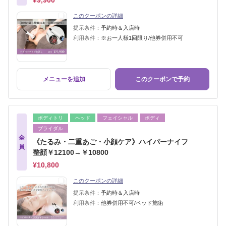
¥9,900
このクーポンの詳細
提示条件：
予約時＆入店時
利用条件：
※お一人様1回限り/他券併用不可
メニューを追加
このクーポンで予約
ボディトリ
ヘッド
フェイシャル
ボディ
ブライダル
全
《たるみ・二重あご・小顔ケア》ハイパーナイフ
員
整顔￥12100→￥10800
¥10,800
このクーポンの詳細
提示条件：
予約時＆入店時
利用条件：
他券併用不可/ベッド施術