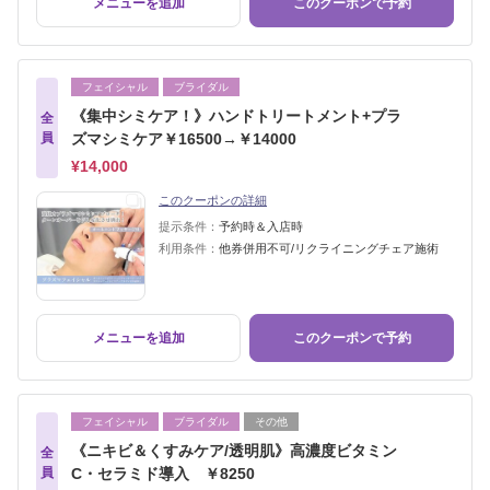
メニューを追加
このクーポンで予約
フェイシャル
ブライダル
《集中シミケア！》ハンドトリートメント+プラ
全
員
ズマシミケア￥16500→￥14000
¥14,000
このクーポンの詳細
提示条件：
予約時＆入店時
利用条件：
他券併用不可/リクライニングチェア施術
メニューを追加
このクーポンで予約
フェイシャル
ブライダル
その他
《ニキビ＆くすみケア/透明肌》高濃度ビタミン
全
員
C・セラミド導入 ￥8250