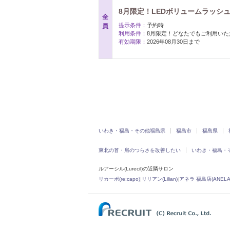
8月限定！LEDボリュームラッシュ
全
提示条件：
予約時
員
利用条件：
8月限定！どなたでもご利用いた
有効期限：
2026年08月30日まで
いわき・福島・その他福島県
福島市
福島県
東北の首・肩のつらさを改善したい
いわき・福島・
ルアーシル(Lurecil)の近隣サロン
リカーポ(re:capo)
|
リリアン(Lilian)
|
アネラ 福島店(ANELA