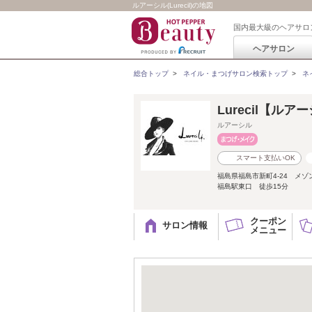
ルアーシル(Lurecil)の地図
国内最大級のヘアサロ
ヘアサロン
総合トップ
>
ネイル・まつげサロン検索トップ
>
ネ
Lurecil【ルア
ルアーシル
スマート支払いOK
福島県福島市新町4-24 メ
福島駅東口 徒歩15分
クーポン
サロン情報
メニュー