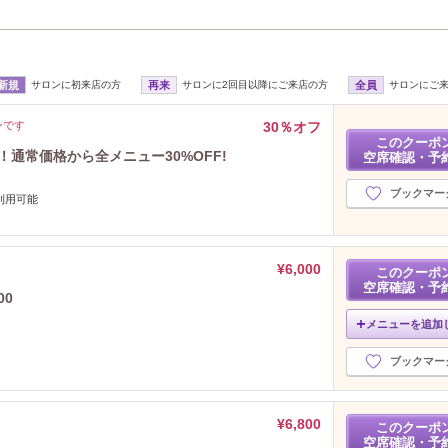
新規
サロンに初来店の方
再来
サロンに2回目以降にご来店の方
全員
サロンにご
ンです
30％オフ
このクーポ
！通常価格から全メニュー30%OFF!
空席確認・予
ブックマー
利用可能
¥6,000
このクーポ
空席確認・予
00
メニューを追加
ブックマー
¥6,800
このクーポ
空席確認・予