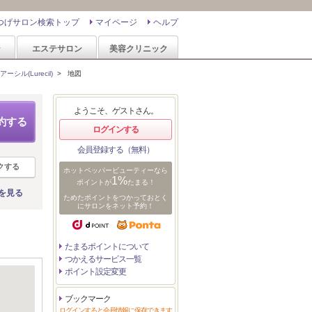
つげサロン検索トップ
マイページ
ヘルプ
ン
エステサロン
美容クリニック
アーシル(Lurecil)
>
地図
ようこそ、ゲストさん。
約する
ログインする
会員登録する（無料）
クする
ホットペッパービューティーなら
1%
ポイントが
たまる！
を見る
ためたポイントをつかっておとく
にサロンをネット予約！
たまるポイントについて
つかえるサービス一覧
ポイント設定変更
ブックマーク
ログインすると会員情報に保存できます