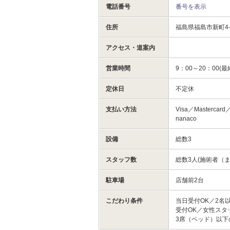
電話番号
番号を表示
住所
福島県福島市新町4
アクセス・道案内
営業時間
9：00～20：00(最
定休日
不定休
支払い方法
Visa／Mastercar
nanaco
設備
総数3
スタッフ数
総数3人(施術者（ま
駐車場
店舗前2台
こだわり条件
当日受付OK／2名
受付OK／女性スタ
3席（ベッド）以