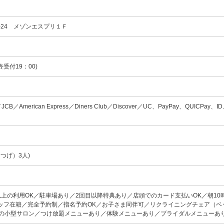
-24 メゾンエスプリ１Ｆ
終受付19：00)
d／JCB／American Express／Diners Club／Discover／UC、PayPay、QUICPay、I
つげ）3人)
以上の利用OK／駐車場あり／2回目以降特典あり／店頭でのカード支払いOK／朝10
ッフ在籍／完全予約制／指名予約OK／お子さま同伴可／リクライニングチェア（ベ
下の小型サロン／つけ放題メニューあり／体験メニューあり／ブライダルメニューあ