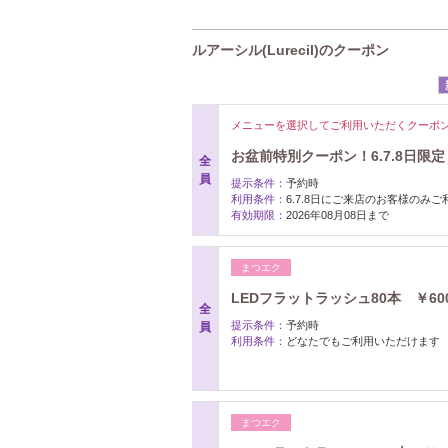
ルアーシル(Lurecil)のクーポン
メニューを選択してご利用いただくクーポ
お盆前特別クーポン！6.7.8日限定
全
員
提示条件：
予約時
利用条件：
6.7.8日にご来店のお客様のみご
有効期限：
2026年08月08日まで
まつエク
LEDフラットラッシュ80本 ￥60
全
提示条件：
予約時
員
利用条件：
どなたでもご利用いただけます
まつエク