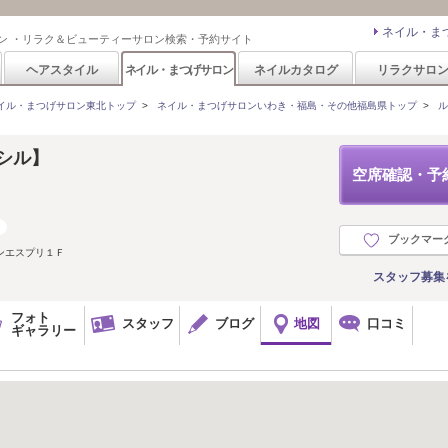
ネイル・ま
ン ・リラク＆ビューティーサロン検索・予約サイト
ヘアスタイル
ネイル・まつげサロン
ネイルカタログ
リラクサロ
イル・まつげサロン東北トップ
>
ネイル・まつげサロンいわき・福島・その他福島県トップ
>
ル
ーシル】
空席確認・予
ブックマー
ゾンエスプリ１Ｆ
スタッフ募集
フォト
スタッフ
ブログ
地図
口コミ
ギャラリー