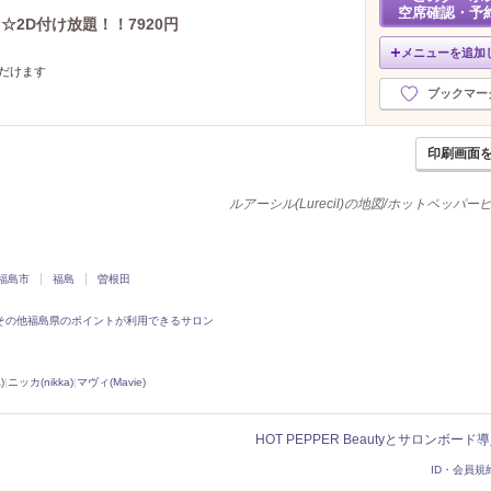
空席確認・予
☆2D付け放題！！7920円
メニューを追加
だけます
ブックマー
印刷画面
ルアーシル(Lurecil)の地図/ホットペッパ
福島市
福島
曽根田
その他福島県のポイントが利用できるサロン
)
|
ニッカ(nikka)
|
マヴィ(Mavie)
HOT PEPPER Beautyとサロンボー
ID・会員規