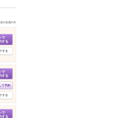
来店の全員の方
ンで
約する
クする
ンで
約する
して予約
クする
ンで
約する