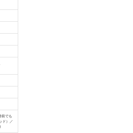
D、
時前でも
ッド）／
り