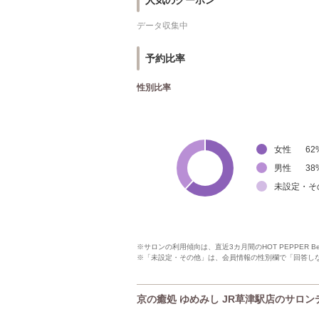
人気のクーポン
データ収集中
予約比率
性別比率
女性
62
男性
38
未設定・そ
※サロンの利用傾向は、直近3カ月間のHOT PEPPER 
※「未設定・その他」は、会員情報の性別欄で「回答し
京の癒処 ゆめみし JR草津駅店のサロン