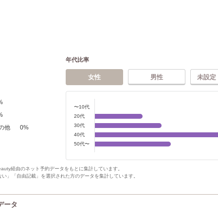
年代比率
女性
男性
未設定
%
〜10代
%
20代
30代
の他
0
%
40代
50代〜
Beauty経由のネット予約データをもとに集計しています。
ない」「自由記載」を選択された方のデータを集計しています。
データ