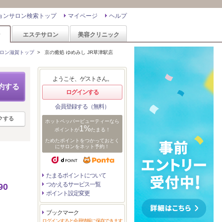
ョンサロン検索トップ
マイページ
ヘルプ
ン
エステサロン
美容クリニック
ロン滋賀トップ
>
京の癒処 ゆめみし JR草津駅店
ようこそ、ゲストさん。
約する
ログインする
会員登録する（無料）
クする
ホットペッパービューティーなら
1%
ポイントが
たまる！
ためたポイントをつかっておとく
にサロンをネット予約！
たまるポイントについて
つかえるサービス一覧
0
ポイント設定変更
ブックマーク
ログインすると会員情報に保存できます