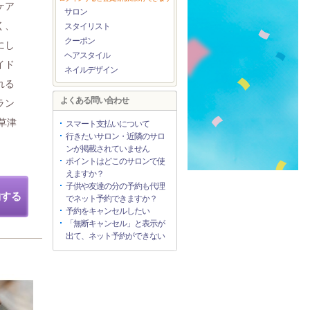
ケア
サロン
く、
スタイリスト
クーポン
にし
ヘアスタイル
イド
ネイルデザイン
れる
よくある問い合わせ
ラン
草津
スマート支払いについて
行きたいサロン・近隣のサロ
ンが掲載されていません
ポイントはどこのサロンで使
えますか？
子供や友達の分の予約も代理
約する
でネット予約できますか？
予約をキャンセルしたい
「無断キャンセル」と表示が
出て、ネット予約ができない