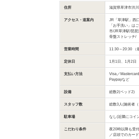
住所
滋賀県草津市渋
アクセス・道案内
JR「草津駅」西
「お手洗い」はご
市/JR草津駅/
骨盤ストレッチ/
営業時間
11:30～20:30 
定休日
1月1日、1月2日
支払い方法
Visa／Masterc
Paypayなど
設備
総数2(ベッド2)
スタッフ数
総数3人(施術者（
駐車場
なし(近隣にコイ
こだわり条件
夜20時以降も受
／店頭でのカード