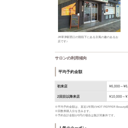
JR草津駅西口の階段下にある京風の趣のあるお
店です♪
サロンの利用傾向
平均予約金額
初来店
¥6,000～¥6
2回目以降来店
¥10,000～¥
※平均予約金額は、直近1年間のHOT PEPPER Bea
※回数券購入分を含みます。
※予約合計金額が0円の場合は集計対象外です。