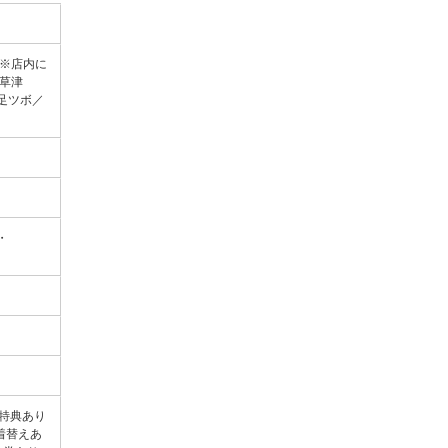
※店内に
草津
/足ツボ／
い・
降特典あり
着替えあ