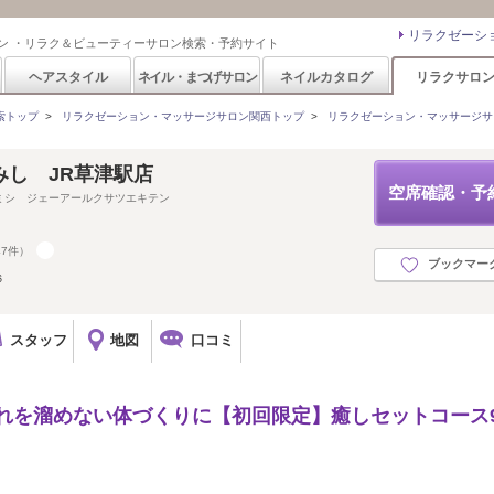
リラクゼーシ
ン ・リラク＆ビューティーサロン検索・予約サイト
ヘアスタイル
ネイル・まつげサロン
ネイルカタログ
リラクサロ
索トップ
>
リラクゼーション・マッサージサロン関西トップ
>
リラクゼーション・マッサージサ
みし JR草津駅店
空席確認・予
ミシ ジェーアールクサツエキテン
47件）
ブックマー
６
スタッフ
地図
口コミ
☆疲れを溜めない体づくりに【初回限定】癒しセットコース9