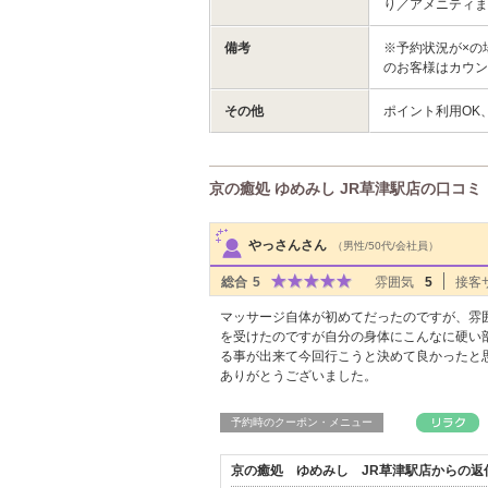
り／アメニティま
備考
※予約状況が×の
のお客様はカウン
その他
ポイント利用OK
京の癒処 ゆめみし JR草津駅店の口コミ
サロンPick Up
やっさんさん
（男性/50代/会社員）
総合
5
雰囲気
5
接客
マッサージ自体が初めてだったのですが、雰
を受けたのですが自分の身体にこんなに硬い
る事が出来て今回行こうと決めて良かったと
ありがとうございました。
予約時のクーポン・メニュー
京の癒処 ゆめみし JR草津駅店からの返