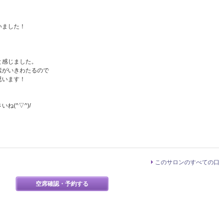
いました！
と感じました。
素がいきわたるので
思います！
(^▽^)/
このサロンのすべての
空席確認・予約する