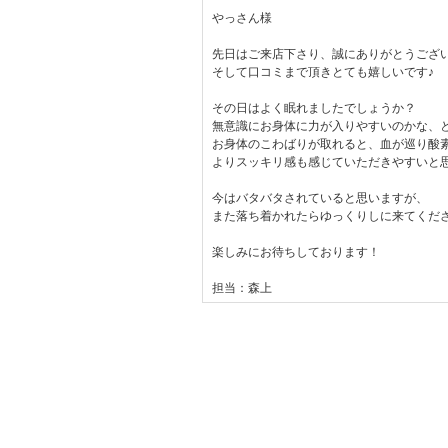
やっさん様
先日はご来店下さり、誠にありがとうござ
そして口コミまで頂きとても嬉しいです♪
その日はよく眠れましたでしょうか？
無意識にお身体に力が入りやすいのかな、
お身体のこわばりが取れると、血が巡り酸
よりスッキリ感も感じていただきやすいと
今はバタバタされていると思いますが、
また落ち着かれたらゆっくりしに来てくださいね
楽しみにお待ちしております！
担当：森上