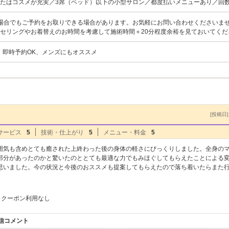
たはコスメが充実／3席（ベッド）以下の小型サロン／都度払いメニューあり／回
場合でもご予約をお取りできる場合があります。お気軽にお問い合わせくださいませ
セリングやお着替えのお時間を考慮して施術時間＋20分程度余裕を見ておいてくだ
、即時予約OK、メンズにもオススメ
[投稿日] 
サービス
5
技術・仕上がり
5
メニュー・料金
5
囲気も含めとても癒された上終わった後の身体の軽さにびっくりしました。全身の
部分があったのかと驚いたのととても最適な力でもみほぐしてもらえたことによる
思いました。今の状況と今後のおススメも提案してもらえたので落ち着いたらまた
クーポン利用なし
信コメント