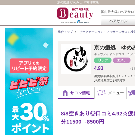
京の癒処 ゆめみし JR草津駅店
国内最大級のヘアサロ
ヘアサロン
総合トップ
>
リラクゼーション・マッサージサロン検
京の癒処 ゆめ
キョウノイヤシドコロ ユメ
4.93
（1
滋賀県草津市渋川１－１－１
JR草津駅西口1F階段下
サロン情報
メニュー
8/8空きあり◎口コミ4.92
分11500→8500円