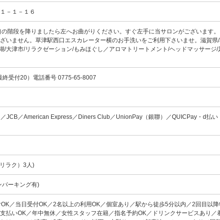
川１－１－１６
口の階段を降りましたら左へお曲がりください。すぐ左手に当サロンがございます。
ざいません。草津駅西口エスカレーター横のお手洗いをご利用下さいませ。滋賀県/
琵琶湖/大津市/リラクゼーション/もみほぐし／アロマトリートメント/ヘッドマッサージ
（最終受付20）電話番号 0775-65-8007
ard／JCB／American Express／Diners Club／UnionPay（銀聯）／QUICPay・d払
リラク）3人)
ンパーキング有)
付OK／当日受付OK／2名以上の利用OK／個室あり／駅から徒歩5分以内／2回目以
支払いOK／年中無休／女性スタッフ在籍／指名予約OK／ドリンクサービスあり／