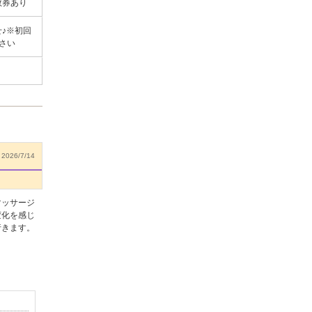
数券あり
♪※初回
さい
2026/7/14
マッサージ
変化を感じ
行きます。