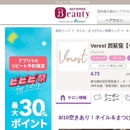
ヴェレスト 西荻窪(Verest)
国内最大級のヘアサロ
ヘアサロン
総合トップ
>
ネイル・まつげサロン検索トップ
>
ネ
Verest 西荻
ヴェレスト
スマート支払いOK
4.73
（5
東京都杉並区西荻南３－８－
JR中央線「西荻窪駅」徒歩2
クーポン
サロン情報
メニュー
8/10空きあり！ネイル＆まつ