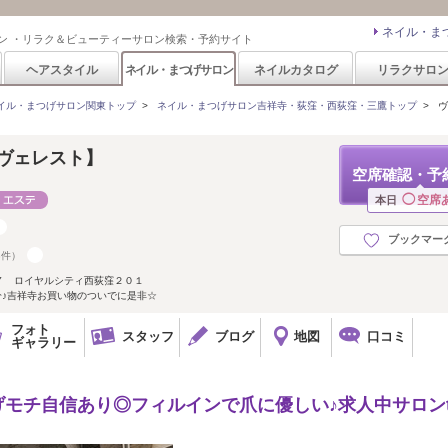
ネイル・ま
ン ・リラク＆ビューティーサロン検索・予約サイト
ヘアスタイル
ネイル・まつげサロン
ネイルカタログ
リラクサロ
イル・まつげサロン関東トップ
>
ネイル・まつげサロン吉祥寺・荻窪・西荻窪・三鷹トップ
>
ヴ
窪【ヴェレスト】
空席確認・予
◯
空席
本日
ブックマー
8件）
７ ロイヤルシティ西荻窪２０１
分♪吉祥寺お買い物のついでに是非☆
フォト
スタッフ
ブログ
地図
口コミ
ギャラリー
げモチ自信あり◎フィルインで爪に優しい♪求人中サロンt