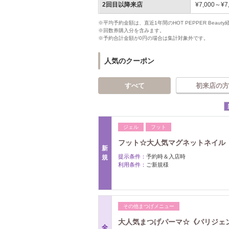
2回目以降来店
¥7,000～¥7
※平均予約金額は、直近1年間のHOT PEPPER Bea
※回数券購入分を含みます。
※予約合計金額が0円の場合は集計対象外です。
人気のクーポン
すべて
初来店の方
ジェル
フット
フット☆大人気マグネットネイル
新
提示条件：
予約時＆入店時
規
利用条件：
ご新規様
その他まつげメニュー
大人気まつげパーマ☆《パリジェ
全