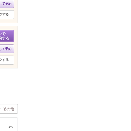
して予約
クする
ンで
約する
して予約
クする
・その他
1%