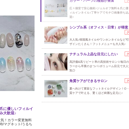
カラー・パーツの種類が豊富
広々個室で安心施術♪ジェルオフ無料＆爪に優
ィルインネイル♪丁寧ケアでモチ◎画像持ち込
迎♪
シンプル系（オフィス・日常）が得意
大人気♪韓国風ネイルやワンホンネイルなど可
ザインたくさん！フットメニューも大人気♪
ナチュラル上品な目元にしたい
高評価&高リピート率の高技術サロン☆毎日
ラーから卒業のまつパ♪ボリューム目元で大人
気◎
角質ケアができるサロン
夏へ向けて豊富なフットネイルデザイン！O・
質ケアで叶える、驚くほど綺麗な足元に♪
爪に優しいフィルイ
み大歓迎♪
人気！カラー変更無料
時/マグネット/うるち