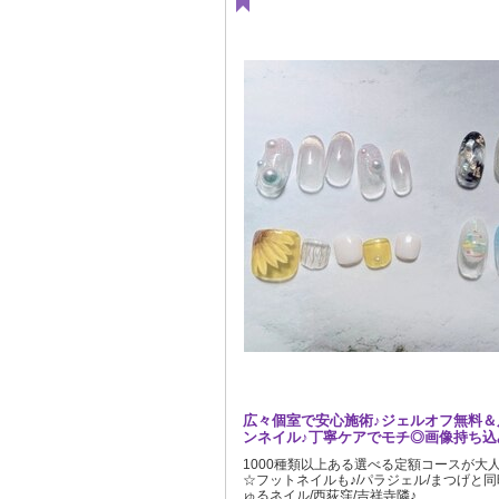
広々個室で安心施術♪ジェルオフ無料＆
ンネイル♪丁寧ケアでモチ◎画像持ち込
1000種類以上ある選べる定額コースが大
☆フットネイルも♪/パラジェル/まつげと同
ゅるネイル/西荻窪/吉祥寺隣♪