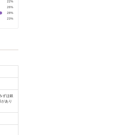
22%
26%
28%
23%
みずほ銀
様があり