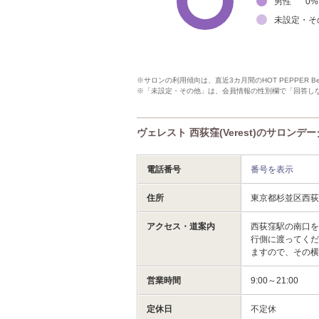
男性
0
%
未設定・そ
※サロンの利用傾向は、直近3カ月間のHOT PEPPER 
※「未設定・その他」は、会員情報の性別欄で「回答し
ヴェレスト 西荻窪(Verest)のサロンデー
電話番号
番号を表示
住所
東京都杉並区西
アクセス・道案内
西荻窪駅の南口
行側に渡ってくだ
ますので、その横
営業時間
9:00～21:00
定休日
不定休