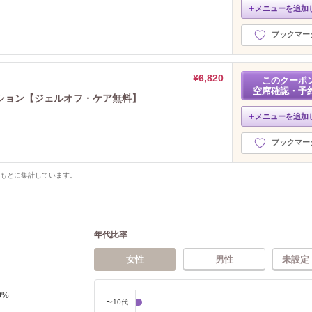
メニューを追加
ブックマー
¥6,820
このクーポ
空席確認・予
ション【ジェルオフ・ケア無料】
メニューを追加
ブックマー
をもとに集計しています。
年代比率
女性
男性
未設定
0
%
〜10代