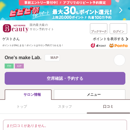
国内最大級の
サロン予約サイト
ブックマーク
ログイン
ゲストさん
ポイントを表示する
ポイントが1%たまる！
ポイントはサロン予約でつかえる！
One's make Lab.
MAP
ﾘﾗｸ
ｴｽﾃ
空席確認・予約する
メニュー
サロン情報
トップ
スタッフ
口コミ
まだ口コミがありません。