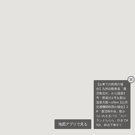
【お車での利用の場
合】九州自動車道「鹿
児島北IC」から国道3
号・県道211号を郡山
温泉方面へ10km【公共
交通機関利用の場合】J
R「鹿児島中央」駅か
らいわさきバス「スパ
ランドららら」行きで4
地図アプリで見る
5分、終点下車すぐ