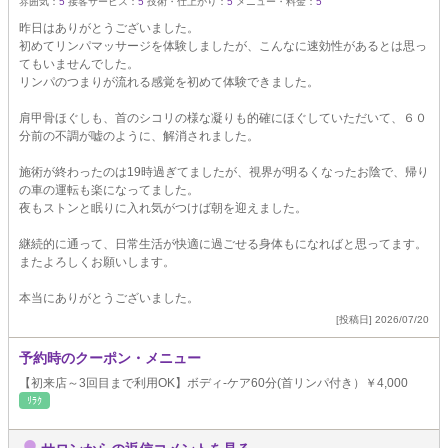
雰囲気：
5
接客サービス：
5
技術・仕上がり：
5
メニュー・料金：
5
昨日はありがとうございました。
初めてリンパマッサージを体験しましたが、こんなに速効性があるとは思っ
てもいませんでした。
リンパのつまりが流れる感覚を初めて体験できました。
肩甲骨ほぐしも、首のシコリの様な凝りも的確にほぐしていただいて、６０
分前の不調が嘘のように、解消されました。
施術が終わったのは19時過ぎてましたが、視界が明るくなったお陰で、帰り
の車の運転も楽になってました。
夜もストンと眠りに入れ気がつけば朝を迎えました。
継続的に通って、日常生活が快適に過ごせる身体もになればと思ってます。
またよろしくお願いします。
本当にありがとうございました。
[投稿日] 2026/07/20
予約時のクーポン・メニュー
【初来店～3回目まで利用OK】ボディ-ケア60分(首リンパ付き）￥4,000
ﾘﾗｸ