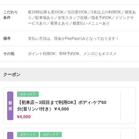
こだわり
夜20時以降も受付OK／当日受付OK／2名以上の利用OK／個室あ
条件
り／駐車場あり／女性スタッフ在籍／指名予約OK／ドリンクサ
ービスあり／着替えあり／都度払いメニューあり
備考
支払い方法は、現金かPayPayのみとなっております！
その他
ポイント利用OK
即時予約OK
メンズにもオススメ
クーポン
ボディケア
【初来店～3回目まで利用OK】ボディ-ケア60
新
規
分(首リンパ付き）￥4,000
¥4,000
ボディトリ
ボディケア