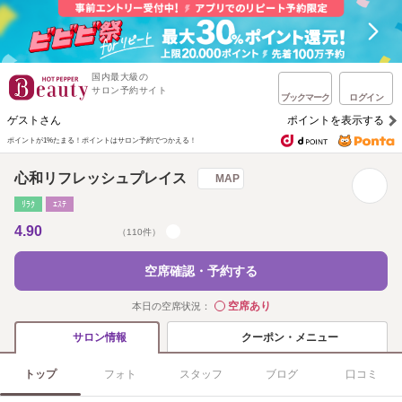
国内最大級の
サロン予約サイト
ブックマーク
ログイン
ゲストさん
ポイントを表示する
ポイントが1%たまる！
ポイントはサロン予約でつかえる！
心和リフレッシュプレイス
MAP
ﾘﾗｸ
ｴｽﾃ
4.90
（110件）
空席確認・予約する
空席あり
本日の空席状況：
◯
クーポン・メニュー
サロン情報
トップ
フォト
スタッフ
ブログ
口コミ