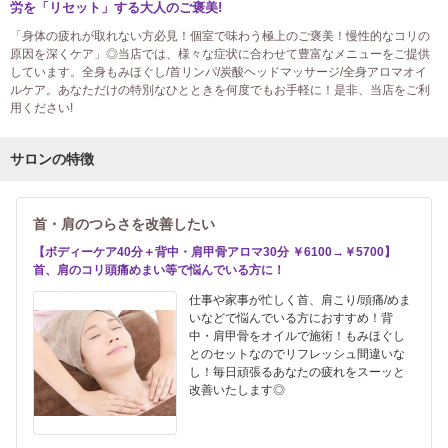
労を「リセット」する大人のご褒美!
「身体の疲れが取れない方必見！個室で味わう極上のご褒美！慢性的なコリの
原因を深くケア」◎当店では、様々な症状に合わせて豊富なメニューをご提供
しています。全身もみほぐし/首リンパ/炭酸ヘッドマッサージ/全身アロマオイ
ルケア。あなただけの特別なひとときを何度でもお手軽に！是非、当店をご利
用ください!
サロンの特徴
首・肩のつらさを改善したい
【ボディーケア40分＋背中・肩甲骨アロマ30分 ￥6100→￥5700】
首、肩のコリ頭痛めまい等で悩んでいる方に！
仕事や家事が忙しく首、肩こり/頭痛/めま
いなどで悩んでいる方におすすめ！背
中・肩甲骨をオイルで施術！もみほぐし
とのセットなのでリフレッシュ間違いな
し！毎日頑張るあなたの疲れをスーッと
改善いたします◎