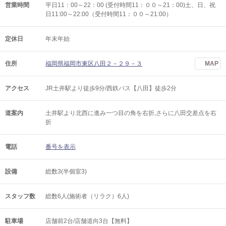
営業時間
平日11：00～22：00 (受付時間11：００～21：00)土、日、祝
日11:00～22:00（受付時間11：００～21:00）
定休日
年末年始
住所
福岡県福岡市東区八田２－２９－３
MAP
アクセス
JR土井駅より徒歩9分/西鉄バス【八田】徒歩2分
道案内
土井駅より北西に進み一つ目の角を右折,さらに八田交差点を右
折
電話
番号を表示
設備
総数3(半個室3)
スタッフ数
総数6人(施術者（リラク）6人)
駐車場
店舗前2台/店舗道向3台【無料】