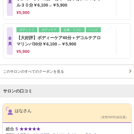
員
ル３０分￥6,100→￥5,900
¥5,900
ボディトリ
ボディケア
足裏・リフレ
ヘッド
【大好評】ボディーケア40分＋デコルテアロ
全
員
マリンパ30分￥6,100→￥5,900
¥5,900
このサロンのすべてのクーポンを見る
サロンの口コミ
サロンPick Up
はなさん
（女性/50代/会社員）
総合
5
★
★
★
★
★