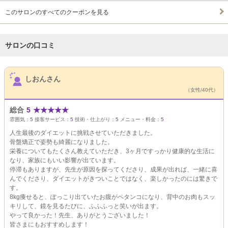
このサロンのすべてのクーポンを見る
サロンの口コミ
サロンPick Up
しおんさん
（女性/40代）
総合
5
★
★
★
★
★
雰囲気：
5
接客サービス：
5
技術・仕上がり：
5
メニュー・料金：
5
人生最後のダイエットに挑戦させていただきました。
骨盤矯正で姿勢も綺麗になりました。
栄養についてもたくさん教えていただき、3ヶ月ですっかり健康的な生活に
なり、家族にもいい影響が出ています。
停滞もありますが、先生が原因を探ってくださり、成果が出れば、一緒に喜
んでくださり、ダイエットがきついことではなく、楽しかったのには驚きで
す。
8kg痩せると、ぽっこり出ていたお腹がペタンコになり、背中のお肉もスッ
キリして、鏡を見るたびに、ふふふっと笑いが出ます。
やって良かった！先生、ありがとうございました！
皆さまにもおすすめします！