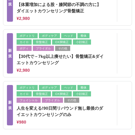
規
【体重増加による股・膝関節の不調の方に】
ダイエットカウンセリング骨盤矯正
¥2,980
ボディトリ
ボディケア
ヘッド
整体
カイロ
骨盤矯正
OX脚矯正
小顔矯正
ボディ
ブライダル
その他
新
規
【30代で－7kg以上痩せたい】骨盤矯正&ダイ
エットカウンセリング
¥2,980
ボディトリ
ボディケア
ヘッド
整体
カイロ
骨盤矯正
OX脚矯正
小顔矯正
フェイシャル
ブライダル
その他
新
規
人生を変える!90日間リバウンド無し最後のダ
イエットカウンセリングのみ
¥980