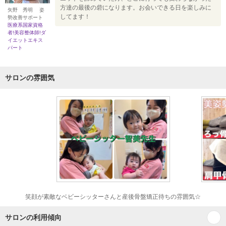
方達の最後の砦になります。お会いできる日を楽しみに
矢野 秀明 姿
してます！
勢改善サポート
医療系国家資格
者!美容整体師!ダ
イエットエキス
パート
サロンの雰囲気
笑顔が素敵なベビーシッターさんと産後骨盤矯正待ちの雰囲気☆
サロンの利用傾向