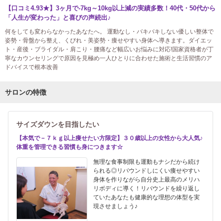
【口コミ4.93★】3ヶ月で-7kg～10kg以上減の実績多数！40代・50代から
「人生が変わった」と喜びの声続出♪
何をしても変わらなかったあなたへ。 運動なし・バキバキしない優しい整体で
姿勢・骨盤から整え、くびれ・美姿勢・痩せやすい身体へ導きます。ダイエッ
ト・産後・ブライダル・肩こり・腰痛など幅広いお悩みに対応!国家資格者が丁
寧なカウンセリングで原因を見極め一人ひとりに合わせた施術と生活習慣のア
ドバイスで根本改善
サロンの特徴
サイズダウンを目指したい
【本気で－７ｋｇ以上痩せたい方限定】３０歳以上の女性から大人気♪
体重を管理できる習慣も身につきます☆
無理な食事制限も運動もナシだから続け
られる◎リバウンドしにくい痩せやすい
身体を作りながら自分史上最高のメリハ
リボディに導く！リバウンドを繰り返し
ていたあなたも健康的な理想の体型を実
現させましょう♪