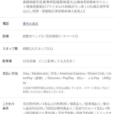
痛/眼精疲労/足裏/整骨院/篠栗/粕屋/久山/痩身美容整体/ダイエッ
ト/産後骨盤矯正/ブライダル/小顔矯正/ろっ骨くびれ矯正/肩甲骨
はがし/背骨・骨盤矯正/美容整体/後ろ姿美人】
電話
番号を表示
設備
総数3(ベッド3／完全個室2／スペース1)
スタッフ数
総数2人(スタッフ2人)
駐車場
12台完備 どこに駐車しても大丈夫！
支払い方法
Visa／Mastercard／JCB／American Express／Diners Club／Un
ionPay（銀聯）／Discover／PayPay d払い メルPay LINEp
ay
※店頭で利用可能なお支払い方法を記載しています。スマート支払いではご
利用いただけない場合がございます。
こだわり
当日受付OK／2名以上の利用OK／個室あり／駐車場あり／駅か
条件
ら徒歩5分以内／2回目以降特典あり／店頭でのカード支払いOK
／朝10時前でも受付OK／完全予約制／指名予約OK／ドリンクサ