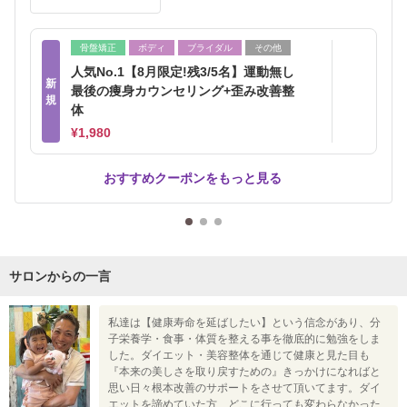
骨盤矯正
ボディ
ブライダル
その他
人気No.1【8月限定!残3/5名】運動無し
新
最後の痩身カウンセリング+歪み改善整
規
体
¥1,980
おすすめクーポンをもっと見る
サロンからの一言
私達は【健康寿命を延ばしたい】という信念があり、分
子栄養学・食事・体質を整える事を徹底的に勉強をしま
した。ダイエット・美容整体を通じて健康と見た目も
『本来の美しさを取り戻すための』きっかけになればと
思い日々根本改善のサポートをさせて頂いてます。ダイ
エットを諦めていた方、どこに行っても変わらなかった