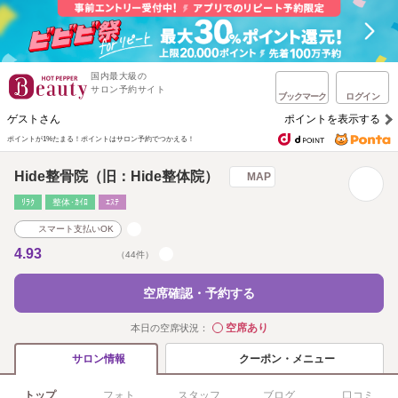
国内最大級の
サロン予約サイト
ブックマーク
ログイン
ゲストさん
ポイントを表示する
ポイントが1%たまる！
ポイントはサロン予約でつかえる！
Hide整骨院（旧：Hide整体院）
MAP
ﾘﾗｸ
整体･ｶｲﾛ
ｴｽﾃ
スマート支払いOK
4.93
（44件）
空席確認・予約する
空席あり
本日の空席状況：
◯
クーポン・メニュー
サロン情報
トップ
フォト
スタッフ
ブログ
口コミ