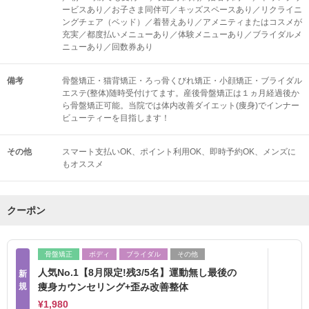
ービスあり／お子さま同伴可／キッズスペースあり／リクライニ
ングチェア（ベッド）／着替えあり／アメニティまたはコスメが
充実／都度払いメニューあり／体験メニューあり／ブライダルメ
ニューあり／回数券あり
備考
骨盤矯正・猫背矯正・ろっ骨くびれ矯正・小顔矯正・ブライダル
エステ(整体)随時受付けてます。産後骨盤矯正は１ヵ月経過後か
ら骨盤矯正可能。当院では体内改善ダイエット(痩身)でインナー
ビューティーを目指します！
その他
スマート支払いOK
ポイント利用OK
即時予約OK
メンズに
もオススメ
クーポン
骨盤矯正
ボディ
ブライダル
その他
人気No.1【8月限定!残3/5名】運動無し最後の
新
規
痩身カウンセリング+歪み改善整体
¥1,980