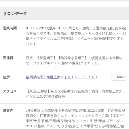
サロンデータ
営業時間
9：00～20:00(最終19：00)肩こり・腰痛。交通事故(自賠責保険)
も対応可能です。骨盤矯正・猫背矯正・ろっ骨くびれ矯正・小顔
矯正・ブライダルエステ(整体)・ダイエット(痩身)随時受付てお
ります！
定休日
日祝 【骨盤矯正】【猫背巻き肩矯正】で姿勢改善する最後の
砦！ブライダルエステ(整体)&痩身(ダイエット)
住所
福岡県福岡市東区土井１丁目１５ー７ １０１
MAP
アクセス
【東区/土井駅】徒歩5分駐車場12台完備！猫背・骨盤矯正&ブラ
イダルエステ(整体)&痩身
道案内
JR香椎線土井駅徒歩５分!院の前に駐車場12台完備！虹の看板が
目印☆手打蕎麦悠静さんドコモショップ土井店さん隣【福岡市/
東区/土井/香椎/千早/痩身/整体/ダイエット/妊活/産後/ブライダル
エステ(整体)/エステ/リラク/首肩こり/肩甲骨/むくみ/骨盤矯正/腰