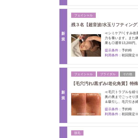
フェイシャル
残３名【超音波/水玉リフティング
≪シミケア/くすみ改
新
力を養います。また
規
果も◎通常13,200円
提示条件：
予約時
利用条件：
初回限定
フェイシャル
ブライダル
その他
【毛穴汚れ/黒ずみ/老化角質】特
≪毛穴トラブルを繰
新
奥の奥までごっそり
規
＆吸引し、毛穴引き
提示条件：
予約時
利用条件：
初回限定
脱毛