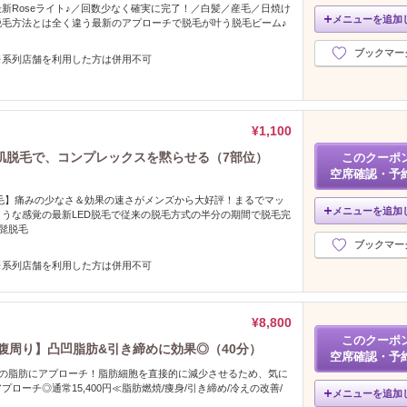
新Roseライト♪／回数少なく確実に完了！／白髪／産毛／日焼け
メニューを追加
脱毛方法とは全く違う最新のアプローチで脱毛が叶う脱毛ビーム♪
ブックマー
※系列店舗を利用した方は併用不可
¥1,100
肌脱毛で、コンプレックスを黙らせる（7部位）
このクーポ
空席確認・予
毛】痛みの少なさ＆効果の速さがメンズから大好評！まるでマッ
メニューを追加
うな感覚の最新LED脱毛で従来の脱毛方式の半分の期間で脱毛完
/髭脱毛
ブックマー
※系列店舗を利用した方は併用不可
¥8,800
このクーポ
お腹周り】凸凹脂肪&引き締めに効果◎（40分）
空席確認・予
部の脂肪にアプローチ！脂肪細胞を直接的に減少させるため、気に
ローチ◎通常15,400円≪脂肪燃焼/痩身/引き締め/冷えの改善/
メニューを追加