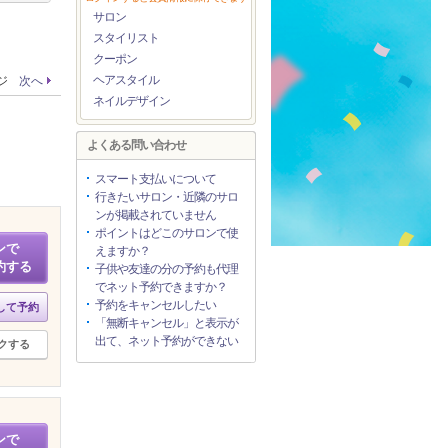
サロン
スタイリスト
クーポン
ヘアスタイル
ージ
次へ
ネイルデザイン
よくある問い合わせ
スマート支払いについて
行きたいサロン・近隣のサロ
ンが掲載されていません
ポイントはどこのサロンで使
ンで
えますか？
約する
子供や友達の分の予約も代理
でネット予約できますか？
予約をキャンセルしたい
して予約
「無断キャンセル」と表示が
出て、ネット予約ができない
クする
ンで