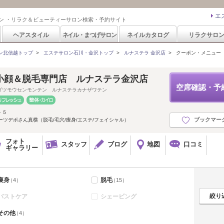
エ
ン ・リラク＆ビューティーサロン検索・予約サイト
ヘアスタイル
ネイル・まつげサロン
ネイルカタログ
リラクサロ
ン北信越トップ
>
エステサロン石川・金沢トップ
>
ルナステラ 金沢店
>
クーポン・メニュー
小顔＆脱毛専門店 ルナステラ金沢店
空席確認・予
ダツモウセンモンテン ルナステラカナザワテン
－５
ブックマー
ーツデポさん真横（脱毛/毛穴/痩身/エステ/フェイシャル）
フォト
スタッフ
ブログ
地図
口コミ
ギャラリー
痩身
脱毛
（4）
（15）
バストケア
シェービング
その他
（4）