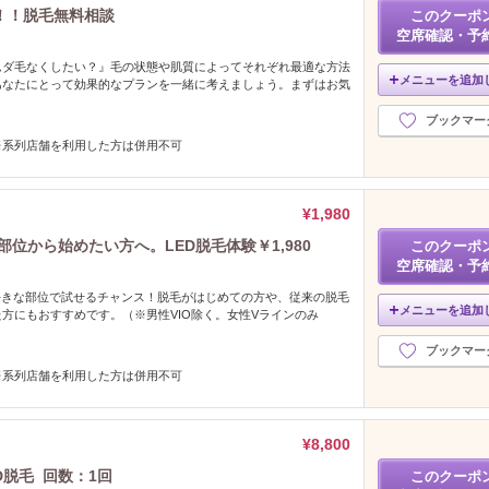
！！脱毛無料相談
このクーポ
空席確認・予
ムダ毛なくしたい？』毛の状態や肌質によってそれぞれ最適な方法
メニューを追加
あなたにとって効果的なプランを一緒に考えましょう。まずはお気
。
ブックマー
※系列店舗を利用した方は併用不可
¥1,980
位から始めたい方へ。LED脱毛体験￥1,980
このクーポ
空席確認・予
好きな部位で試せるチャンス！脱毛がはじめての方や、従来の脱毛
メニューを追加
方にもおすすめです。（※男性VIO除く。女性Vラインのみ
ブックマー
※系列店舗を利用した方は併用不可
¥8,800
D脱毛 回数：1回
このクーポ