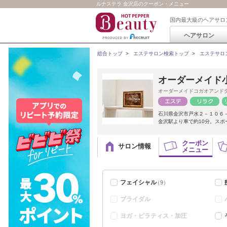
ルナステラ 金沢店のクーポン・メニュー
国内最大級のヘアサロ
ヘアサロン
総合トップ
>
エステサロン検索トップ
>
エステサロ
オーダーメイド
オーダーメイドコガオアンド
石川県金沢市戸水２－１０６
金沢駅より車で約10分。スポ
クーポン
サロン情報
メニュー
フェイシャル
（9）
ブライダル
ヨガ・ピラティス・加圧