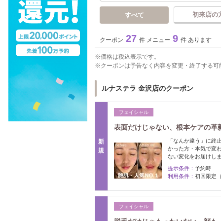
初来店の
すべて
27
9
クーポン
件 メニュー
件 あります
価格は税込表示です。
クーポンは予告なく内容を変更・終了する可
ルナステラ 金沢店のクーポン
フェイシャル
表面だけじゃない、根本ケアの革
「なんか違う」に終
新
かった方・本気で変
規
ない変化をお届けし
提示条件：
予約時
利用条件：
初回限定
フェイシャル