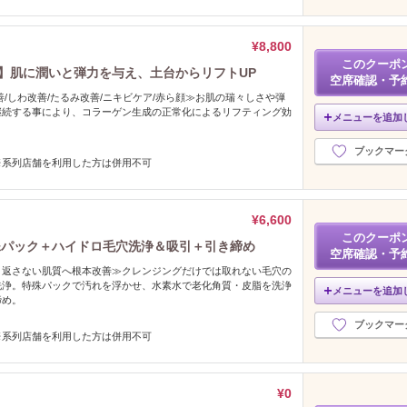
¥8,800
このクーポ
】肌に潤いと弾力を与え、土台からリフトUP
空席確認・予
善/しわ改善/たるみ改善/ニキビケア/赤ら顔≫お肌の瑞々しさや弾
継続する事により、コラーゲン生成の正常化によるリフティング効
メニューを追加
。
ブックマー
※系列店舗を利用した方は併用不可
¥6,600
このクーポ
殊パック＋ハイドロ毛穴洗浄＆吸引＋引き締め
空席確認・予
り返さない肌質へ根本改善≫クレンジングだけでは取れない毛穴の
洗浄。特殊パックで汚れを浮かせ、水素水で老化角質・皮脂を洗浄
メニューを追加
締め。
ブックマー
※系列店舗を利用した方は併用不可
¥0