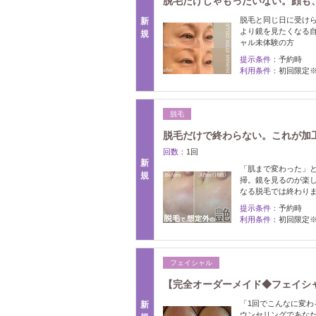
脱毛だけじゃもったいない。顔も
脱毛と同じ日に受けら
新
より鏡を見たくなる
規
ャル未体験の方
提示条件：
予約時
利用条件：
初回限定
脱毛
脱毛だけで終わらない。これが加工な
回数：
1回
新
「肌まで変わった」と
規
掃。鏡を見るのが楽
なる脱毛では終わり
提示条件：
予約時
利用条件：
初回限定
フェイシャル
【完全オーダーメイド◆フェイシ
「1回でこんなに変わ
新
ウンセリングであな