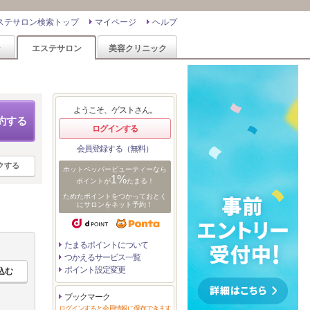
ステサロン検索トップ
マイページ
ヘルプ
ン
エステサロン
美容クリニック
ようこそ、ゲストさん。
約する
ログインする
会員登録する（無料）
クする
ホットペッパービューティーなら
1%
ポイントが
たまる！
ためたポイントをつかっておとく
にサロンをネット予約！
たまるポイントについて
つかえるサービス一覧
ポイント設定変更
ブックマーク
ログインすると会員情報に保存できます