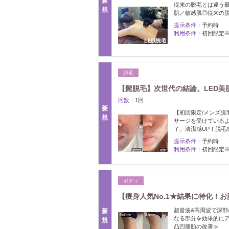
新
従来の脱毛とは違う最
規
肌／敏感肌◎従来の
提示条件：
予約時
利用条件：
初回限定
脱毛
【髭脱毛】次世代の結論。LED美
回数：
1回
新
【初回限定/メンズ脱
規
サージを受けているよ
了。清潔感UP！脱毛
提示条件：
予約時
利用条件：
初回限定
ボディ
【痩身人気No.1★結果に特化！
超音波&高周波で深
新
なる部分を効果的にアプ
規
凸凹脂肪の改善≫