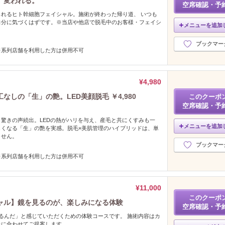
、変われる。
空席確認・予
れるヒト幹細胞フェイシャル。施術が終わった帰り道、 いつも
自分に気づくはずです。※当店や他店で脱毛中のお客様・フェイシ
メニューを追加
ブックマー
※系列店舗を利用した方は併用不可
¥4,980
しの「生」の艶。LED美顔脱毛 ￥4,980
このクーポ
空席確認・予
驚きの声続出。LEDの熱がハリを与え、産毛と共にくすみも一
メニューを追加
しくなる「生」の艶を実感。脱毛×美肌管理のハイブリッドは、単
ません。
ブックマー
※系列店舗を利用した方は併用不可
¥11,000
このクーポ
ャル】鏡を見るのが、楽しみになる体験
空席確認・予
るんだ」と感じていただくための体験コースです。 施術内容はカ
たに合わせてご提案します。