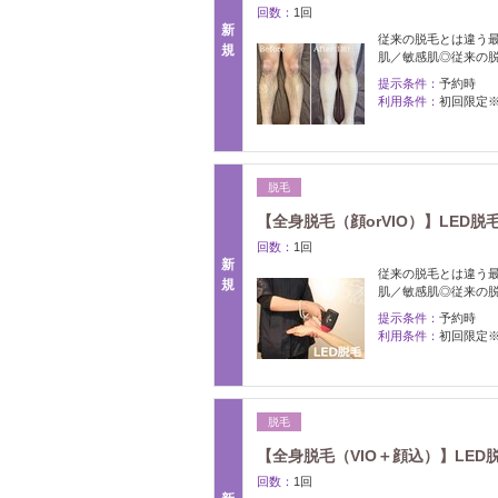
回数：
1回
新
従来の脱毛とは違う最
規
肌／敏感肌◎従来の
提示条件：
予約時
利用条件：
初回限定
脱毛
【全身脱毛（顔orVIO）】LED脱
回数：
1回
新
従来の脱毛とは違う最
規
肌／敏感肌◎従来の
提示条件：
予約時
利用条件：
初回限定
脱毛
【全身脱毛（VIO＋顔込）】LED
回数：
1回