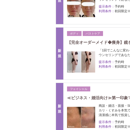
規
提示条件：
予約時
利用条件：
初回限定
ボディ
バストケア
【完全オーダーメイド◆痩身】鏡
「1回でこんなに変わ
新
ウンセリングであな
規
提示条件：
予約時
利用条件：
初回限定
フェイシャル
≪ビジネス・婚活向け≫第一印象
商談・婚活・面接・S
新
カリ・くすみを本気
規
清潔感に本気で投資
提示条件：
予約時
利用条件：
初回限定