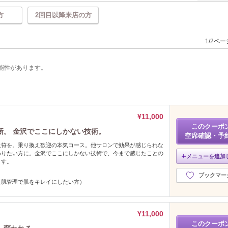
方
2回目以降来店の方
1/2ペ
能性があります。
¥11,000
このクーポ
新。 金沢でここにしかない技術。
空席確認・予
止符を。乗り換え歓迎の本気コース。他サロンで効果が感じられな
わりたい方に。金沢でここにしかない技術で、今まで感じたことの
メニューを追加
ます。
ブックマー
（肌管理で肌をキレイにしたい方）
¥11,000
このクーポ