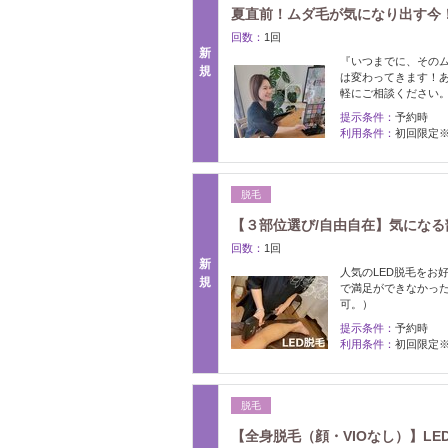
夏直前！ムダ毛が気になり出す今
回数：
1回
新
『いつまでに、その
規
は変わってきます！
軽にご相談ください
提示条件：
予約時
利用条件：
初回限定
脱毛
【３部位選び/自由自在】気になる部
回数：
1回
新
人気のLED脱毛をお
規
で満足ができなかった
可。）
提示条件：
予約時
利用条件：
初回限定
脱毛
【全身脱毛（顔・VIOなし）】LE