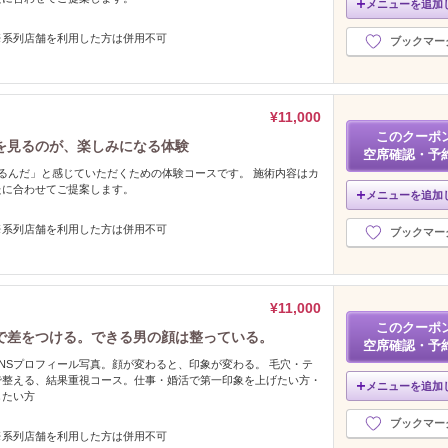
メニューを追加
※系列店舗を利用した方は併用不可
ブックマー
¥11,000
このクーポ
を見るのが、楽しみになる体験
空席確認・予
るんだ」と感じていただくための体験コースです。 施術内容はカ
たに合わせてご提案します。
メニューを追加
※系列店舗を利用した方は併用不可
ブックマー
¥11,000
このクーポ
で差をつける。できる男の顔は整っている。
空席確認・予
NSプロフィール写真。顔が変わると、印象が変わる。 毛穴・テ
で整える、結果重視コース。仕事・婚活で第一印象を上げたい方・
メニューを追加
したい方
ブックマー
※系列店舗を利用した方は併用不可