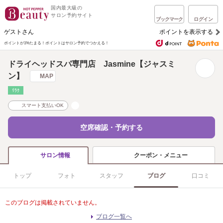
国内最大級の
サロン予約サイト
ブックマーク
ログイン
ゲストさん
ポイントを表示する
ポイントが1%たまる！
ポイントはサロン予約でつかえる！
ドライヘッドスパ専門店 Jasmine【ジャスミ
ン】
MAP
ﾘﾗｸ
スマート支払いOK
空席確認・予約する
クーポン・メニュー
サロン情報
トップ
フォト
スタッフ
ブログ
口コミ
このブログは掲載されていません。
ブログ一覧へ