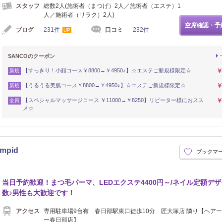
スタッフ
総数2人(施術者（まつげ）2人／施術者（エステ）1
人／施術者（リラク）2人)
空席確認・予
ブログ
231件
口コミ
232件
UP
SANCOのクーポン
【すっきり！小顔コース￥8800→￥4950♪】☆エステご新規様限定☆
￥
新規
【うるうる美肌コース￥8800→￥4950♪】☆エステご新規様限定☆
￥
新規
【スペシャルマッサージコース ￥11000→￥8250】リピーター様におスス
￥
全員
メ☆
pid
ブックマ
当日予約歓迎！まつ毛パーマ、LEDエクステ4400円～/ネイル定額デ
数♪男性も大歓迎です！
アクセス
専用駐車場9台有 春日部駅東口徒歩10分 匠大塚店 隣り【ヘア
ー春日部店】