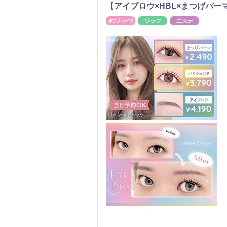
【アイブロウ×HBL×まつげパ
まつげ・メイク
リラク
エステ