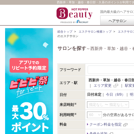
西新井・草加・越谷・春日部・久喜のポイントが利用できる人
国内最大級のヘアサロ
ヘアサロン
総合トップ
>
エステサロン検索トップ
>
エステサロ
のエステサロン
サロンを探す
～西新井・草加・越谷・
フリーワード
西新井・草加・越谷・春日
エリア・駅
｜
エリア変更
｜
駅変
日付未定
｜
今日（8/9）
｜
明
日付
来店時刻
指定なし
〜
指定なし
利用時間
分の空席があるサ
料金
クーポン料金を指定
条件を追加