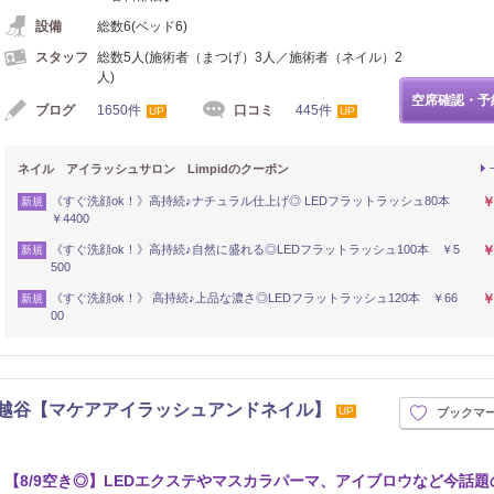
設備
総数6(ベッド6)
スタッフ
総数5人(施術者（まつげ）3人／施術者（ネイル）2
人)
空席確認・予
ブログ
1650件
口コミ
445件
UP
UP
ネイル アイラッシュサロン Limpidのクーポン
《すぐ洗顔ok！》高持続♪ナチュラル仕上げ◎ LEDフラットラッシュ80本
￥
新規
￥4400
《すぐ洗顔ok！》高持続♪自然に盛れる◎LEDフラットラッシュ100本 ￥5
￥
新規
500
《すぐ洗顔ok！》 高持続♪上品な濃さ◎LEDフラットラッシュ120本 ￥66
￥
新規
00
南越谷・新越谷【マケアアイラッシュアンドネイル】
UP
ブックマ
【8/9空き◎】LEDエクステやマスカラパーマ、アイブロウなど今話題