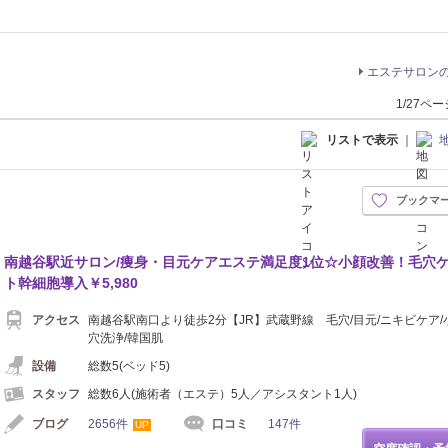
エステサロン
1/27ペ
リストで表示
｜
ブックマ
南越谷駅近サロン/痩身・目元ケアエステ満足度1位☆小顔改善！毛穴
ト幹細胞導入￥5,980
アクセス
南越谷駅南口より徒歩2分【JR】武蔵野線 毛穴/目元/ニキビケア/
穴洗浄/韓国肌
設備
総数5(ベッド5)
スタッフ
総数6人(施術者（エステ）5人／アシスタント1人)
ブログ
2656件
口コミ
147件
UP