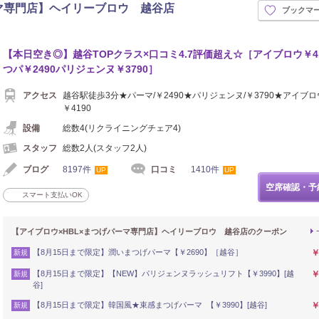
ーマ専門店】ヘイリーブロウ 越谷店
ブックマ
【本日空き◎】越谷TOPクラス×口コミ4.7評価超え☆［アイブロウ￥41
つパ￥2490パリジェンヌ￥3790］
アクセス
越谷駅徒歩3分★パーマ/￥2490★パリジェンヌ/￥3790★アイブロ
￥4190
設備
総数4(リクライニングチェア4)
スタッフ
総数2人(スタッフ2人)
ブログ
8197件
口コミ
1410件
UP
UP
空席確認・予
スマート支払いOK
【アイブロウ×HBL×まつげパーマ専門店】ヘイリーブロウ 越谷店のクーポン
【8月15日まで限定】潤いまつげパーマ【￥2690】［越谷］
￥
新規
【8月15日まで限定】【NEW】パリジェンヌラッシュリフト【￥3990】[越
￥
新規
谷]
【8月15日まで限定】韓国風★束感まつげパーマ 【￥3990】[越谷]
￥
新規