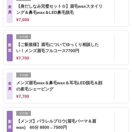
【身だしなみ完璧セット☆】眉毛waxスタイリ
全
員
ング＆鼻毛wax＆LED鼻毛脱毛
¥7,000
その他
【ご新規様】眉毛についてゆっくり相談した
新
規
い！メンズ眉毛フルコース7700円
¥7,700
その他
メンズ眉毛wax＆鼻毛wax＆耳毛LED脱毛＆顔
全
員
の産毛シェービング
¥7,700
その他
【メンズ】パラレルブロウ(眉毛パーマ＆眉
新
規
wax) 60分 8800→7500円