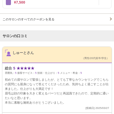
¥7,500
このサロンのすべてのクーポンを見る
サロンの口コミ
サロンPick Up
しゅーとさん
（男性/20代前半/学生）
総合
5
★
★
★
★
★
雰囲気：
5
接客サービス：
5
技術・仕上がり：
5
メニュー・料金：
5
初めての眉サロンで緊張しましたが、とても丁寧なカウンセリングでこちら
の質問にも親身になって答えてくださったため、気持ちよく過ごすことが出
来ました。仕上がりも大満足です！
眉毛は顔の印象を大きく変えるパーツだと再認識できたので、定期的に通い
たいなと思います。
本当に素敵な施術ありがとうございました。
[投稿日] 2025/03/27