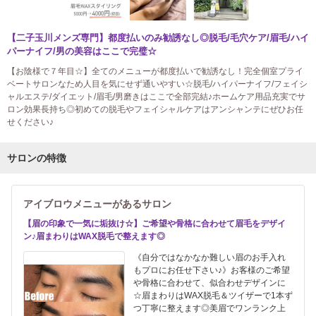
【二子玉川メンズ専門】都度払いのみ勧誘なし◎脱毛/毛穴ケア/眉毛/ハイ
パーナイフ/男の美容はここで完璧☆
【お陰様で７年目☆】全てのメニューが都度払いで勧誘なし！完全個室プライ
ベートサロンなため人目を気にせず通いやすい☆脱毛/ハイパーナイフ/フェイシ
ャルエステ/ダイエット/眉毛/男磨きはここで全部完結♪ホームケア用品充実でサ
ロン効果長持ち◎初めての脱毛やフェイシャルケアはアンシャンテにぜひお任
せください♪
サロンの特徴
アイブロウメニューがあるサロン
【眉の印象で一気に垢抜け☆】ご希望や骨格に合わせて眉毛をデザイ
ン♪眉まわりはWAX脱毛で整えます◎
《自分ではなかなか難しい眉のお手入れ
もプロにお任せ下さい♪》お客様のご希望
や骨格に合わせて、似合わせデザインに
☆眉まわりはWAX脱毛＆ツイザーで1本ず
つ丁寧に整えます◎美眉でワンランク上