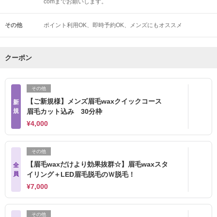
comまでお願いします。
その他
ポイント利用OK
即時予約OK
メンズにもオススメ
クーポン
その他
【ご新規様】メンズ眉毛waxクイックコース
新
規
眉毛カット込み 30分枠
¥4,000
その他
【眉毛waxだけより効果抜群☆】眉毛waxスタ
全
員
イリング＋LED眉毛脱毛のＷ脱毛！
¥7,000
その他