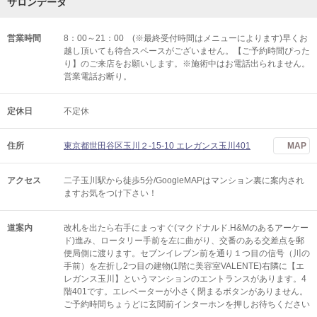
サロンデータ
営業時間
8：00～21：00 (※最終受付時間はメニューによります)早くお
越し頂いても待合スペースがございません。【ご予約時間ぴった
り】のご来店をお願いします。※施術中はお電話出られません。
営業電話お断り。
定休日
不定休
住所
東京都世田谷区玉川２-15-10 エレガンス玉川401
MAP
アクセス
二子玉川駅から徒歩5分/GoogleMAPはマンション裏に案内され
ますお気をつけ下さい！
道案内
改札を出たら右手にまっすぐ(マクドナルド.H&Mのあるアーケー
ド)進み、ロータリー手前を左に曲がり、交番のある交差点を郵
便局側に渡ります。セブンイレブン前を通り１つ目の信号（川の
手前）を左折し2つ目の建物(1階に美容室VALENTE)右隣に【エ
レガンス玉川】というマンションのエントランスがあります。4
階401です。エレベーターが小さく閉まるボタンがありません。
ご予約時間ちょうどに玄関前インターホンを押しお待ちください