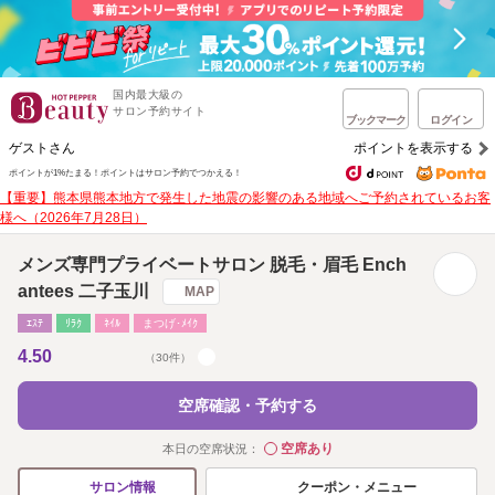
国内最大級の
サロン予約サイト
ブックマーク
ログイン
ゲストさん
ポイントを表示する
ポイントが1%たまる！
ポイントはサロン予約でつかえる！
【重要】熊本県熊本地方で発生した地震の影響のある地域へご予約されているお客
様へ（2026年7月28日）
メンズ専門プライベートサロン 脱毛・眉毛 Ench
antees 二子玉川
MAP
ｴｽﾃ
ﾘﾗｸ
ﾈｲﾙ
まつげ･ﾒｲｸ
4.50
（30件）
空席確認・予約する
空席あり
本日の空席状況：
◯
クーポン・メニュー
サロン情報