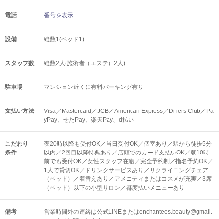
電話
番号を表示
設備
総数1(ベッド1)
スタッフ数
総数2人(施術者（エステ）2人)
駐車場
マンション近くに有料パーキング有り
支払い方法
Visa／Mastercard／JCB／American Express／Diners Club／Pa
yPay、せたPay、楽天Pay、d払い
こだわり
夜20時以降も受付OK／当日受付OK／個室あり／駅から徒歩5分
条件
以内／2回目以降特典あり／店頭でのカード支払いOK／朝10時
前でも受付OK／女性スタッフ在籍／完全予約制／指名予約OK／
1人で貸切OK／ドリンクサービスあり／リクライニングチェア
（ベッド）／着替えあり／アメニティまたはコスメが充実／3席
（ベッド）以下の小型サロン／都度払いメニューあり
備考
営業時間外の連絡は公式LINEまたはenchantees.beauty@gmail.