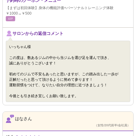
予約時のクーポン・メニュー
【まずは初回体験】身体の機能評価+パーソナルトレーニング体験
￥1000→￥500
ｴｽﾃ
サロンからの返信コメント
いっちゃん様
この度は、数あるジムの中から当ジムを選び足を運んで頂き、
誠にありがとうございます！
初めてのジムで不安もあったと思いますが、この踏み出した一歩が
正解だったと思って頂けるように努めて参ります！
運動習慣をつけて、なりたい自分の理想に近づきましょう！
今後とも引き続き宜しくお願い致します。
はなさん
（女性/20代前半/会社員）