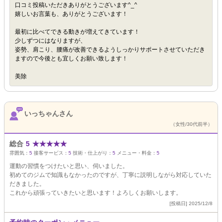
口コミ投稿いただきありがとうございます^_^
嬉しいお言葉も、ありがとうございます！
最初に比べてできる動きが増えてきています！
少しずつにはなりますが、
姿勢、肩こり、腰痛が改善できるようしっかりサポートさせていただき
ますので今後とも宜しくお願い致します！
美除
いっちゃんさん
（女性/30代前半）
総合
5
★
★
★
★
★
雰囲気：
5
接客サービス：
5
技術・仕上がり：
5
メニュー・料金：
5
運動の習慣をつけたいと思い、伺いました。
初めてのジムで知識もなかったのですが、丁寧に説明しながら対応していた
だきました。
これから頑張っていきたいと思います！よろしくお願いします。
[投稿日] 2025/12/8