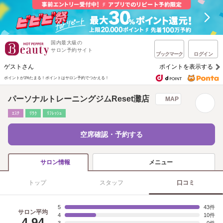
国内最大級の
サロン予約サイト
ブックマーク
ログイン
ゲストさん
ポイントを表示する
ポイントが1%たまる！
ポイントはサロン予約でつかえる！
パーソナルトレーニングジムReset灘店
MAP
ｴｽﾃ
ﾘﾗｸ
ﾘﾌﾚｯｼｭ
空席確認・予約する
メニュー
サロン情報
トップ
スタッフ
口コミ
5
43
サロン平均
4
10
4.94