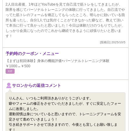
2人目出産後、1年ほどYouTubeを見て自己流で筋トレをしてきましたが、
限界を感じてパーソナルトレーニングの体験に行ってきました。自己流でや
ってた筋トレのフォームを矯正してもらったところ、明らかに効いている箇
所も違ったし、自分1人では気付くことができなかった癖など、教えて頂い
て本当に行って良かったと思いました！今日は体験だけのつもりでしたが、
しっかり会員になったのでこれから継続できるように頑張りたいと思いま
す！
[投稿日] 2025/10/5
予約時のクーポン・メニュー
【まずは初回体験】身体の機能評価+パーソナルトレーニング体験
￥1000→￥500
ｴｽﾃ
サロンからの返信コメント
りんさん、いつもご利用頂きありがとうございます。
癖やフォームの修正をさせていただきましたが、すぐに安定したフォー
ムに改善しました。
運動習慣は身についていると思いますので、トレーニングフォームを安
定させて進めていきましょう！
引き続きサポートさせて頂きますので、今後とも宜しくお願い致しま
す！