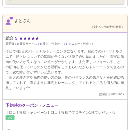
よとさん
（女性/20代前半/会社員）
総合
5
★
★
★
★
★
雰囲気：
5
接客サービス：
5
技術・仕上がり：
5
メニュー・料金：
4
今日で4回目のパーソナルトレーニングになります。初めてのパーソナルジ
ムで、筋トレについての知識が全くない状態で通い始めましたが、着実に筋
肉の使い方が良くなっているのが分かります。また正しいフォームや、どこ
の筋肉を使っているのかなど説明をしてもらいながらトレーニングできるの
で、変な癖が付かずいいと思います。
個人の歩き方や筋肉の使い方の癖、体のバラランスの悪さなどを的確に指
摘してくれて、直すように筋肉トレーニングしてくれるところも個人的に満
足しています^^
[投稿日] 2025/9/12
予約時のクーポン・メニュー
【口コミ投稿キャンペーン】口コミ投稿でプロテイン1杯プレゼント☆
ﾘﾗｸ