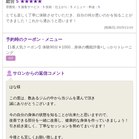
総合
5
★
★
★
★
★
雰囲気：
5
接客サービス：
5
技術・仕上がり：
5
メニュー・料金：
5
とても楽しく丁寧に体験させていただき、自分の何が悪いのかを知ることが
できました！これから通おうと思います！
[投稿日] 2025/11/10
予約時のクーポン・メニュー
【1番人気クーポン!】体験90分￥1000…身体の機能評価+しっかりトレーニ
ング
ｴｽﾃ
サロンからの返信コメント
はな様
この度は、数あるジムの中から当ジムを選んで頂き
誠にありがとうございます。
今の自分の身体の状態を知ることが出来たと思いますので、
改善できる部分を一緒に改善し、健康的な身体を作っていきましょう！
引き続き楽しく、丁寧なセッションを努めてまいります！
今後とも宜しくお願い致します。