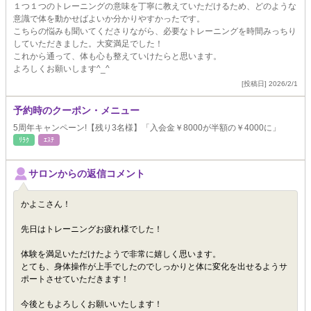
１つ１つのトレーニングの意味を丁寧に教えていただけるため、どのような
意識で体を動かせばよいか分かりやすかったです。
こちらの悩みも聞いてくださりながら、必要なトレーニングを時間みっちり
していただきました。大変満足でした！
これから通って、体も心も整えていけたらと思います。
よろしくお願いします^_^
[投稿日] 2026/2/1
予約時のクーポン・メニュー
5周年キャンペーン!【残り3名様】「入会金￥8000が半額の￥4000に」
ﾘﾗｸ
ｴｽﾃ
サロンからの返信コメント
かよこさん！
先日はトレーニングお疲れ様でした！
体験を満足いただけたようで非常に嬉しく思います。
とても、身体操作が上手でしたのでしっかりと体に変化を出せるようサ
ポートさせていただきます！
今後ともよろしくお願いいたします！