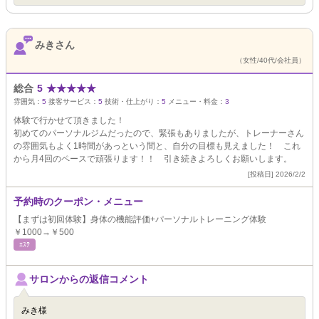
みきさん
（女性/40代/会社員）
総合
5
★
★
★
★
★
雰囲気：
5
接客サービス：
5
技術・仕上がり：
5
メニュー・料金：
3
体験で行かせて頂きました！
初めてのパーソナルジムだったので、緊張もありましたが、トレーナーさん
の雰囲気もよく1時間があっという間と、自分の目標も見えました！ これ
から月4回のペースで頑張ります！！ 引き続きよろしくお願いします。
[投稿日] 2026/2/2
予約時のクーポン・メニュー
【まずは初回体験】身体の機能評価+パーソナルトレーニング体験
￥1000→￥500
ｴｽﾃ
サロンからの返信コメント
みき様