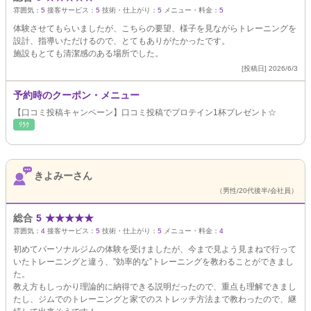
雰囲気：
5
接客サービス：
5
技術・仕上がり：
5
メニュー・料金：
5
体験させてもらいましたが、こちらの要望、様子を見ながらトレーニングを
設計、指導いただけるので、とてもありがたかったです。
施設もとても清潔感のある場所でした。
[投稿日] 2026/6/3
予約時のクーポン・メニュー
【口コミ投稿キャンペーン】口コミ投稿でプロテイン1杯プレゼント☆
ﾘﾗｸ
きよみーさん
（男性/20代後半/会社員）
総合
5
★
★
★
★
★
雰囲気：
4
接客サービス：
5
技術・仕上がり：
5
メニュー・料金：
4
初めてパーソナルジムの体験を受けましたが、今まで見よう見まねで行って
いたトレーニングと違う、”効率的な”トレーニングを教わることができまし
た。
教え方もしっかり理論的に納得できる説明だったので、重点も理解できまし
たし、ジムでのトレーニングと家でのストレッチ方法まで教わったので、継