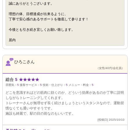
誠にありがとうございます。
理想の体、目標達成が出来るように、
丁寧で安心感のあるサポートを徹底して参ります！
今後とも引き続き宜しくお願い致します。
居内
ひろこさん
（女性/40代/会社員）
総合
5
★
★
★
★
★
雰囲気：
5
接客サービス：
5
技術・仕上がり：
5
メニュー・料金：
5
どこを意識すればどの筋肉に効くのか、どういう効果があるのか丁寧に説明
しながらトレーニングしてくれます。
トレーナーさんが無理せず長く続けましょうというスタンスなので、運動習
慣なくても通いやすそうです。
施設も綺麗で、駅の目の前なのもいいです。
[投稿日] 2025/10/10