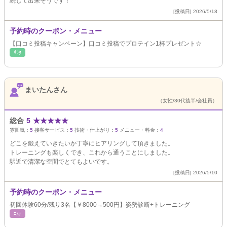
続して出来そうです！
[投稿日] 2026/5/18
予約時のクーポン・メニュー
【口コミ投稿キャンペーン】口コミ投稿でプロテイン1杯プレゼント☆
ﾘﾗｸ
まいたんさん
（女性/30代後半/会社員）
総合
5
★
★
★
★
★
雰囲気：
5
接客サービス：
5
技術・仕上がり：
5
メニュー・料金：
4
どこを鍛えていきたいか丁寧にヒアリングして頂きました。
トレーニングも楽しくでき、これから通うことにしました。
駅近で清潔な空間でとてもよいです。
[投稿日] 2026/5/10
予約時のクーポン・メニュー
初回体験60分/残り3名【￥8000→500円】姿勢診断+トレーニング
ｴｽﾃ