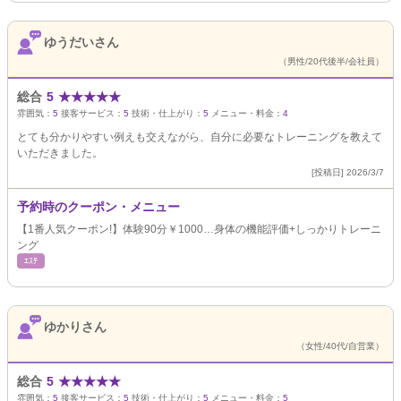
ゆうだいさん
（男性/20代後半/会社員）
総合
5
★
★
★
★
★
雰囲気：
5
接客サービス：
5
技術・仕上がり：
5
メニュー・料金：
4
とても分かりやすい例えも交えながら、自分に必要なトレーニングを教えて
いただきました。
[投稿日] 2026/3/7
予約時のクーポン・メニュー
【1番人気クーポン!】体験90分￥1000…身体の機能評価+しっかりトレーニ
ング
ｴｽﾃ
ゆかりさん
（女性/40代/自営業）
総合
5
★
★
★
★
★
雰囲気：
5
接客サービス：
5
技術・仕上がり：
5
メニュー・料金：
5