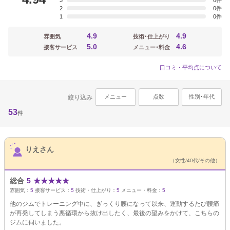
3
0
2
0
1
0
4.9
4.9
雰囲気
技術･仕上がり
5.0
4.6
接客サービス
メニュー･料金
口コミ・平均点について
メニュー
点数
性別･年代
絞り込み
53
件
サロンPick Up
りえさん
（女性/40代/その他）
総合
5
★
★
★
★
★
雰囲気：
5
接客サービス：
5
技術・仕上がり：
5
メニュー・料金：
5
他のジムでトレーニング中に、ぎっくり腰になって以来、運動するたび腰痛
が再発してしまう悪循環から抜け出したく、最後の望みをかけて、こちらの
ジムに伺いました。