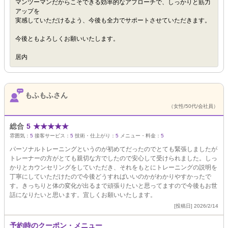
マンツーマンだからこそできる効率的なアプローチで、しっかりと筋力
アップを
実感していただけるよう、今後も全力でサポートさせていただきます。
今後ともよろしくお願いいたします。
居内
もふもふさん
（女性/50代/会社員）
総合
5
★
★
★
★
★
雰囲気：
5
接客サービス：
5
技術・仕上がり：
5
メニュー・料金：
5
パーソナルトレーニングというのが初めてだったのでとても緊張しましたが
トレーナーの方がとても親切な方でしたので安心して受けられました。しっ
かりとカウンセリングをしていただき、それをもとにトレーニングの説明を
丁寧にしていただけたので今後どうすればいいのかがわかりやすかったで
す。きっちりと体の変化が出るまで頑張りたいと思ってますので今後もお世
話になりたいと思います。宜しくお願いいたします。
[投稿日] 2026/2/14
予約時のクーポン・メニュー