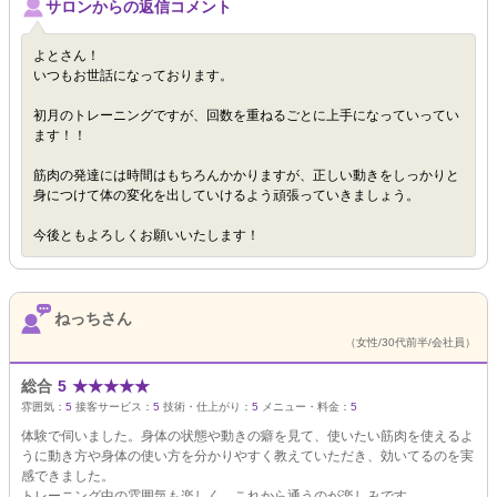
サロンからの返信コメント
よとさん！
いつもお世話になっております。
初月のトレーニングですが、回数を重ねるごとに上手になっていってい
ます！！
筋肉の発達には時間はもちろんかかりますが、正しい動きをしっかりと
身につけて体の変化を出していけるよう頑張っていきましょう。
今後ともよろしくお願いいたします！
ねっちさん
（女性/30代前半/会社員）
総合
5
★
★
★
★
★
雰囲気：
5
接客サービス：
5
技術・仕上がり：
5
メニュー・料金：
5
体験で伺いました。身体の状態や動きの癖を見て、使いたい筋肉を使えるよ
うに動き方や身体の使い方を分かりやすく教えていただき、効いてるのを実
感できました。
トレーニング中の雰囲気も楽しく、これから通うのが楽しみです。