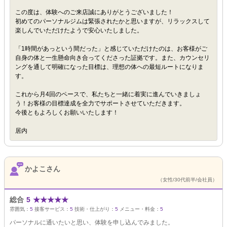
この度は、体験へのご来店誠にありがとうございました！
初めてのパーソナルジムは緊張されたかと思いますが、リラックスして
楽しんでいただけたようで安心いたしました。
「1時間があっという間だった」と感じていただけたのは、お客様がご
自身の体と一生懸命向き合ってくださった証拠です。また、カウンセリ
ングを通して明確になった目標は、理想の体への最短ルートになりま
す。
これから月4回のペースで、私たちと一緒に着実に進んでいきましょ
う！お客様の目標達成を全力でサポートさせていただきます。
今後ともよろしくお願いいたします！
居内
かよこさん
（女性/30代前半/会社員）
総合
5
★
★
★
★
★
雰囲気：
5
接客サービス：
5
技術・仕上がり：
5
メニュー・料金：
5
パーソナルに通いたいと思い、体験を申し込んでみました。