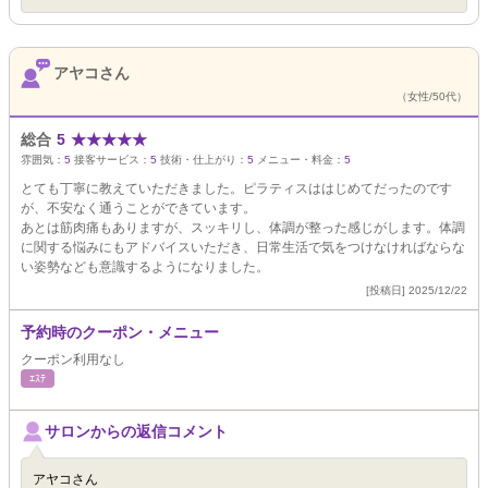
アヤコさん
（女性/50代）
総合
5
★
★
★
★
★
雰囲気：
5
接客サービス：
5
技術・仕上がり：
5
メニュー・料金：
5
とても丁寧に教えていただきました。ピラティスははじめてだったのです
が、不安なく通うことができています。
あとは筋肉痛もありますが、スッキリし、体調が整った感じがします。体調
に関する悩みにもアドバイスいただき、日常生活で気をつけなければならな
い姿勢なども意識するようになりました。
[投稿日] 2025/12/22
予約時のクーポン・メニュー
クーポン利用なし
ｴｽﾃ
サロンからの返信コメント
アヤコさん