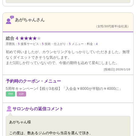
あがちゃんさん
（女性/30代後半/会社員）
総合
4
★
★
★
★
★
雰囲気：
5
接客サービス：
5
技術・仕上がり：
5
メニュー・料金：
4
初めて伺いましたが、カウンセリングをしっかりしていただきました。無理
なくダイエットできそうな気がします。
まだ1回しか行っていないので、今後の期待も込めて星4にしました。
[投稿日] 2026/1/16
予約時のクーポン・メニュー
5周年キャンペーン!【残り3名様】「入会金￥8000が半額の￥4000に」
ﾘﾗｸ
ｴｽﾃ
サロンからの返信コメント
あがちゃん様
この度は、数あるジムの中から当店を選んで頂き、