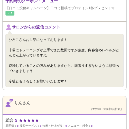
予約時のクーポン・メニュー
【口コミ投稿キャンペーン】口コミ投稿でプロテイン1杯プレゼント☆
ﾘﾗｸ
サロンからの返信コメント
ひろこさんお世話になっております！
非常にトレーニングが上手でまだ数回ですが強度、内容含めレベルがど
んどん上がっていますね
継続していることの強みがありますから、頑張りすぎないように頑張っ
ていきましょう
今後ともよろしくお願いいたします！
りんさん
（女性/30代後半/会社員）
総合
5
★
★
★
★
★
雰囲気：
5
接客サービス：
5
技術・仕上がり：
5
メニュー・料金：
5