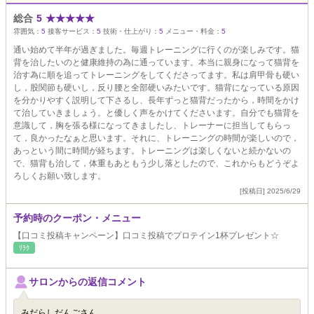
総合
5
★
★
★
★
★
雰囲気：
5
接客サービス：
5
技術・仕上がり：
5
メニュー・料金：
5
通い始めて半年が過ぎました。毎週トレーニングに行くのが楽しみです。猫
背を治したいのと健康維持の為に通っています。本当に親身になって猫背を
治す為に順を追ってトレーニングをしてくださってます。私は肩甲骨も硬い
し，股関節も硬いし，反り腰と全部硬いみたいです。猫背になっている原因
を分かりやすく説明して下さるし、長年ずっと猫背だったから，時間をかけ
て治していきましょう。と優しく声をかけてくださいます。自分でも猫背を
意識して，胸を張る様になってきましたし、トレーナーに担当してもらっ
て，良かったなぁと思います。それに、トレーニングの時間が楽しいので，
あっという間に時間が経ちます。トレーニングは楽しくないと続かないの
で、猫背も治して，体重もあともう少し落としたので、これからもどうぞよ
ろしくお願い致します。
[投稿日] 2025/6/29
予約時のクーポン・メニュー
【口コミ投稿キャンペーン】口コミ投稿でプロテイン1杯プレゼント☆
ﾘﾗｸ
サロンからの返信コメント
みだらしだんごさん