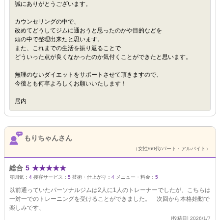
誠にありがとうございます。
カウンセリングの中で、
改めてどうしてジムに通おうと思ったのかや目的などを
頭の中で整理出来たと思います。
また、これまでの生活を振り返ることで
どういった点が良くなかったのか気付くことができたと思います。
無理のないダイエットをサポートさせて頂きますので、
今後とも何卒よろしくお願いいたします！
居内
もりちゃんさん
（女性/60代/パート・アルバイト）
総合
5
★
★
★
★
★
雰囲気：
4
接客サービス：
5
技術・仕上がり：
4
メニュー・料金：
5
以前通っていたパーソナルジムは2人に1人のトレーナーでしたが、こちらは
一対一でのトレーニングを受けることができました。 次回から本格始動で
楽しみです、
[投稿日] 2026/1/7