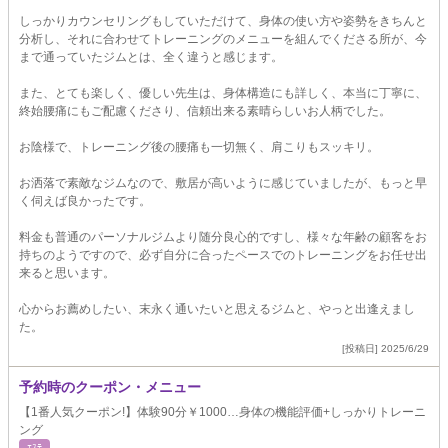
しっかりカウンセリングもしていただけて、身体の使い方や姿勢をきちんと
分析し、それに合わせてトレーニングのメニューを組んでくださる所が、今
まで通っていたジムとは、全く違うと感じます。
また、とても楽しく、優しい先生は、身体構造にも詳しく、本当に丁寧に、
終始腰痛にもご配慮くださり、信頼出来る素晴らしいお人柄でした。
お陰様で、トレーニング後の腰痛も一切無く、肩こりもスッキリ。
お洒落で素敵なジムなので、敷居が高いように感じていましたが、もっと早
く伺えば良かったです。
料金も普通のパーソナルジムより随分良心的ですし、様々な年齢の顧客をお
持ちのようですので、必ず自分に合ったペースでのトレーニングをお任せ出
来ると思います。
心からお薦めしたい、末永く通いたいと思えるジムと、やっと出逢えまし
た。
[投稿日] 2025/6/29
予約時のクーポン・メニュー
【1番人気クーポン!】体験90分￥1000…身体の機能評価+しっかりトレーニ
ング
ｴｽﾃ