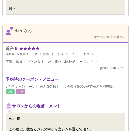
居内
Haruさん
（女性/30代後半/会社員）
総合
5
★
★
★
★
★
雰囲気：
5
接客サービス：
5
技術・仕上がり：
5
メニュー・料金：
5
丁寧に教えていただきました。価格も比較的リーズナブル
[投稿日] 2025/11/8
予約時のクーポン・メニュー
5周年キャンペーン!【残り3名様】「入会金￥8000が半額の￥4000に」
ﾘﾗｸ
ｴｽﾃ
サロンからの返信コメント
Haru様
この度は、数あるジムの中から当ジムを選んで頂き、