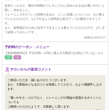
近所だったのと、曜日や時間がフレキシブルに決められる点が通いやすいと
思い、決めました。
トレーニングがどういう効果があるか、どこに意識したらいいか、など教え
ていただけたので、1人でやるより効率的な筋力アップが期待できそうで
す。
また、姿勢矯正のために自宅でできることも教えていただけたので、少しず
つ頑張ってみたいです。
[投稿日] 2026/2/17
予約時のクーポン・メニュー
【初回体験60分】平日13時～17時に通える方限定◎お得なプランはこちら
ﾘﾗｸ
ｴｽﾃ
サロンからの返信コメント
ご来店いただき、誠にありがとうございます。
また、大変励みになる口コミを投稿してくださり、心より感謝申し上げ
ます。
「通いやすさ」だけでなく、トレーニングの理論や意識するポイントに
ついても
ご納得いただけたようで、大変嬉しく思います。