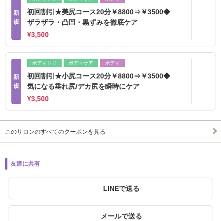
初回割引★美尻コース20分￥8800⇒￥3500◆
新
規
ザラザラ・凸凹・黒ずみを徹底ケア
¥3,500
ボディトリ
ボディケア
ボディ
初回割引★小尻コース20分￥8800⇒￥3500◆
新
規
気になる垂れ尻/デカ尻を瞬時にケア
¥3,500
このサロンのすべてのクーポンを見る
友達に共有
LINEで送る
メールで送る