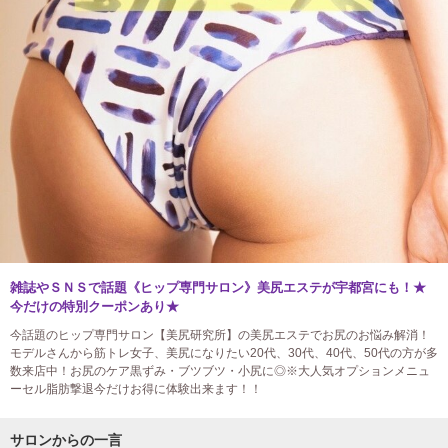
雑誌やＳＮＳで話題《ヒップ専門サロン》美尻エステが宇都宮にも！★
今だけの特別クーポンあり★
今話題のヒップ専門サロン【美尻研究所】の美尻エステでお尻のお悩み解消！
モデルさんから筋トレ女子、美尻になりたい20代、30代、40代、50代の方が多
数来店中！お尻のケア黒ずみ・ブツブツ・小尻に◎※大人気オプションメニュ
ーセル脂肪撃退今だけお得に体験出来ます！！
サロンからの一言