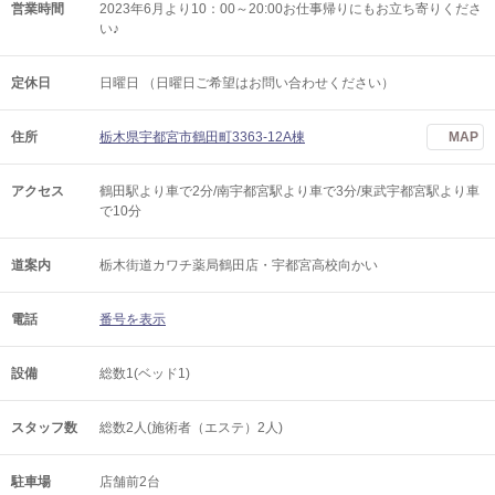
営業時間
2023年6月より10：00～20:00お仕事帰りにもお立ち寄りくださ
い♪
定休日
日曜日 （日曜日ご希望はお問い合わせください）
住所
栃木県宇都宮市鶴田町3363-12A棟
MAP
アクセス
鶴田駅より車で2分/南宇都宮駅より車で3分/東武宇都宮駅より車
で10分
道案内
栃木街道カワチ薬局鶴田店・宇都宮高校向かい
電話
番号を表示
設備
総数1(ベッド1)
スタッフ数
総数2人(施術者（エステ）2人)
駐車場
店舗前2台