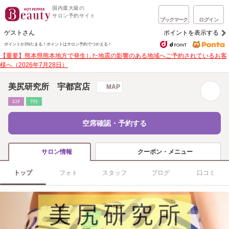
国内最大級の
サロン予約サイト
ブックマーク
ログイン
ゲストさん
ポイントを表示する
ポイントが1%たまる！
ポイントはサロン予約でつかえる！
【重要】熊本県熊本地方で発生した地震の影響のある地域へご予約されているお客
様へ（2026年7月28日）
美尻研究所 宇都宮店
MAP
ｴｽﾃ
ﾘﾗｸ
空席確認・予約する
クーポン・メニュー
サロン情報
トップ
フォト
スタッフ
ブログ
口コミ