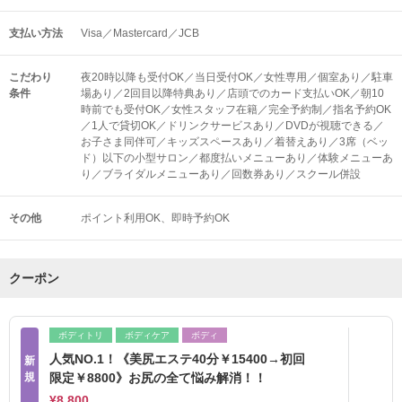
支払い方法
Visa／Mastercard／JCB
こだわり
夜20時以降も受付OK／当日受付OK／女性専用／個室あり／駐車
条件
場あり／2回目以降特典あり／店頭でのカード支払いOK／朝10
時前でも受付OK／女性スタッフ在籍／完全予約制／指名予約OK
／1人で貸切OK／ドリンクサービスあり／DVDが視聴できる／
お子さま同伴可／キッズスペースあり／着替えあり／3席（ベッ
ド）以下の小型サロン／都度払いメニューあり／体験メニューあ
り／ブライダルメニューあり／回数券あり／スクール併設
その他
ポイント利用OK
即時予約OK
クーポン
ボディトリ
ボディケア
ボディ
人気NO.1！《美尻エステ40分￥15400→初回
新
規
限定￥8800》お尻の全て悩み解消！！
¥8,800