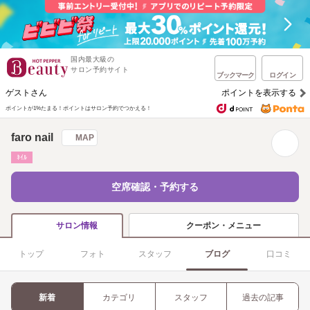
国内最大級の
サロン予約サイト
ブックマーク
ログイン
ゲストさん
ポイントを表示する
ポイントが1%たまる！
ポイントはサロン予約でつかえる！
faro nail
MAP
ﾈｲﾙ
空席確認・予約する
クーポン・メニュー
サロン情報
トップ
フォト
スタッフ
ブログ
口コミ
新着
カテゴリ
スタッフ
過去の記事