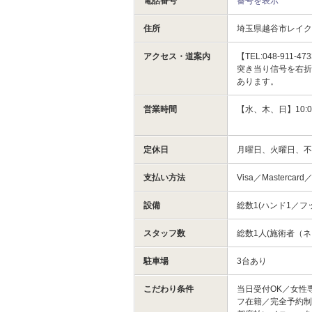
電話番号
番号を表示
住所
埼玉県越谷市レイ
アクセス・道案内
【TEL:048-9
突き当り信号を右折し
あります。
営業時間
【水、木、日】10:00
定休日
月曜日、火曜日、
支払い方法
Visa／Mastercard
設備
総数1(ハンド1／フ
スタッフ数
総数1人(施術者（ネ
駐車場
3台あり
こだわり条件
当日受付OK／女性
フ在籍／完全予約制