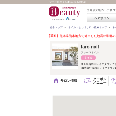
ファーロネイル(faro nail)の地図
国内最大級のヘアサロ
ヘアサロン
総合トップ
>
ネイル・まつげサロン検索トップ
>
ネ
【重要】熊本県熊本地方で発生した地震の影響のあ
faro nail
ファーロネイル
埼玉県越谷市レイクタウン７
JR武蔵野線越谷レイクタウン駅徒
クーポン
サロン情報
メニュー