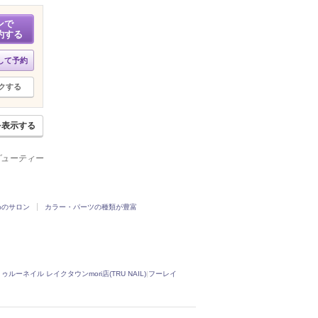
ンで
約する
して予約
クする
を表示する
ービューティー
めのサロン
カラー・パーツの種類が豊富
ゥルーネイル レイクタウンmori店(TRU NAIL)
|
フーレイ