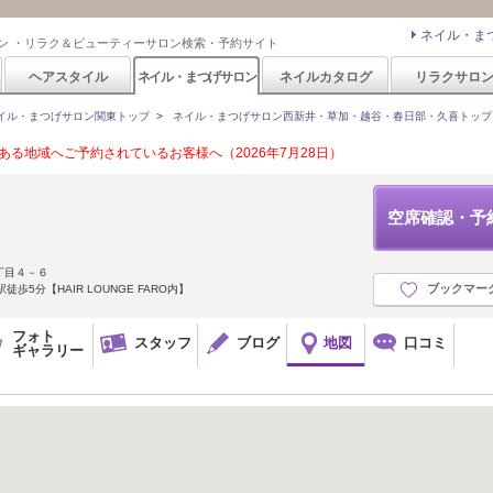
ネイル・ま
ン ・リラク＆ビューティーサロン検索・予約サイト
ヘアスタイル
ネイル・まつげサロン
ネイルカタログ
リラクサロ
イル・まつげサロン関東トップ
>
ネイル・まつげサロン西新井・草加・越谷・春日部・久喜トップ
る地域へご予約されているお客様へ（2026年7月28日）
空席確認・予
丁目４－６
ブックマー
歩5分【HAIR LOUNGE FARO内】
フォト
スタッフ
ブログ
地図
口コミ
ギャラリー