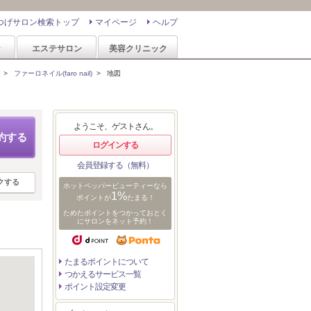
つげサロン検索トップ
マイページ
ヘルプ
ン
エステサロン
美容クリニック
>
ファーロネイル(faro nail)
>
地図
ようこそ、ゲストさん。
約する
ログインする
会員登録する（無料）
クする
ホットペッパービューティーなら
1%
ポイントが
たまる！
ためたポイントをつかっておとく
にサロンをネット予約！
たまるポイントについて
つかえるサービス一覧
ポイント設定変更