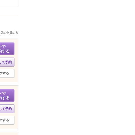
来店の全員の方
ンで
約する
して予約
クする
ンで
約する
して予約
クする