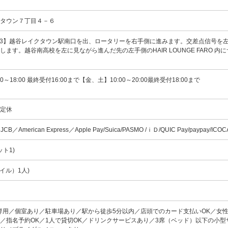
クタウン７丁目４－６
11-4733】越谷レイクタウン駅南口を出、ロータリーを右手側に進みます。交差点信号を
ます。越谷南高校を左に見ながら進んだ先の左手側のHAIR LOUNGE FARO 内
～18:00 最終受付16:00まで【金、土】10:00～20:00最終受付18:00まで
不定休
／JCB／American Express／Apple Pay/Suica/PASMO /ｉＤ/QUIC Pay/paypay/ICO
ット1)
イル）1人)
専用／個室あり／駐車場あり／駅から徒歩5分以内／店頭でのカード支払いOK／女
／指名予約OK／1人で貸切OK／ドリンクサービスあり／3席（ベッド）以下の小型