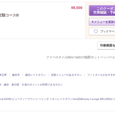
¥8,500
このクーポ
空席確認・予
定額コースB
メニューを追加
ブックマー
印刷画面
ファーロネイル(faro nail)の地図/ホットペッパ
埼玉県
越谷市
越谷レイクタウン
定額メニューのあるサロン
フットネイルがおすす
加・越谷・春日部・久喜のポイントが利用できるサロン
(LIGAR)
|
ビューティーラウンジ ベリンダ イオンレイクタウンmori店(Beauty Lounge BELINDA)
|
ト