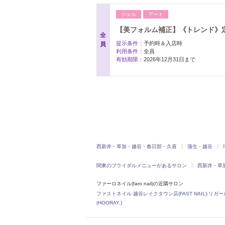
ジェル
アート
【美フォルム補正】《トレンド》
全
提示条件：
予約時＆入店時
員
利用条件：
全員
有効期限：
2026年12月31日まで
西新井・草加・越谷・春日部・久喜
蒲生・越谷
関東のブライダルメニューがあるサロン
西新井・草
ファーロネイル(faro nail)の近隣サロン
ファストネイル 越谷レイクタウン店(FAST NAIL)
|
リガール
(HOORAY.)