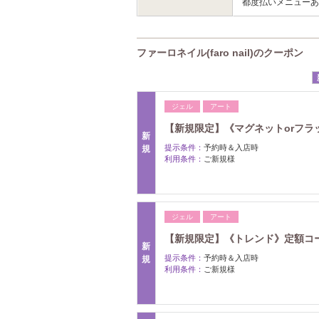
都度払いメニュー
ファーロネイル(faro nail)のクーポン
ジェル
アート
【新規限定】《マグネットorフラッシ
新
提示条件：
予約時＆入店時
規
利用条件：
ご新規様
ジェル
アート
【新規限定】《トレンド》定額コースB
新
提示条件：
予約時＆入店時
規
利用条件：
ご新規様