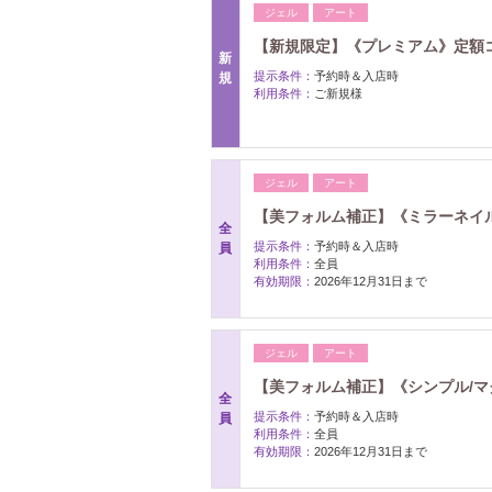
ジェル
アート
【新規限定】《プレミアム》定額コース
新
提示条件：
予約時＆入店時
規
利用条件：
ご新規様
ジェル
アート
【美フォルム補正】《ミラーネイ
全
提示条件：
予約時＆入店時
員
利用条件：
全員
有効期限：
2026年12月31日まで
ジェル
アート
【美フォルム補正】《シンプル/マ
全
提示条件：
予約時＆入店時
員
利用条件：
全員
有効期限：
2026年12月31日まで