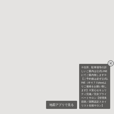
※住所、駐車場等の詳
しいご案内は公式LINE
にてご案内致します※
【ご予約後は必ず公式L
INE（＠４７０jtlaw)よ
りご連絡をお願い致し
ます】※安心セキュリ
ティ完備／完全プライ
ベートサロン【管理美
容師／国際認定スタイ
地図アプリで見る
リスト在籍サロン】