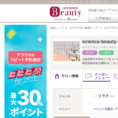
サイエンスビューティー ケイ ティ(K T)のクーポン・メ
国内最大級のヘアサロ
ヘアサロン
総合トップ
>
エステサロン検索トップ
>
エステサロ
science-beaut
サイエンスビューティーケイ
大阪府豊中市寺内２丁目３ー
御堂筋線緑地公園駅4分｜口コミ
クーポン
サロン情報
メニュー
リラク
ジャンル
（4）
メニュー
メニューを絞る