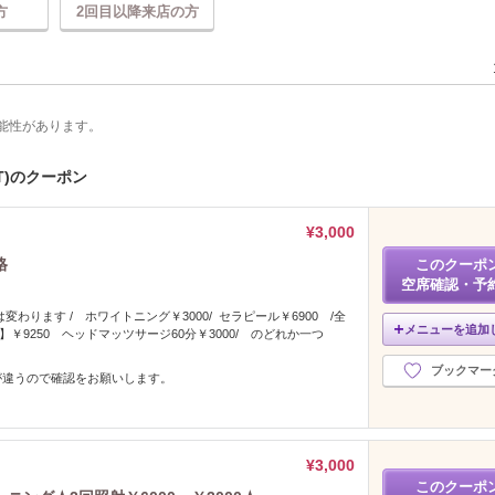
方
2回目以降来店の方
能性があります。
T)のクーポン
¥3,000
格
このクーポ
空席確認・予
変わります / ホワイトニング￥3000/ セラピール￥6900 /全
メニューを追加
】￥9250 ヘッドマッツサージ60分￥3000/ のどれか一つ
ブックマー
が違うので確認をお願いします。
¥3,000
このクーポ