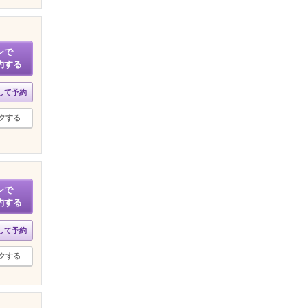
ンで
約する
して予約
クする
ンで
約する
して予約
クする