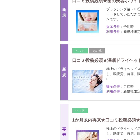
口コミ投稿必須★歯の美容ホワイトニ
ブラッシング後→10
新
ートさせていただき
規
ンです。
提示条件：
予約時
利用条件：
新規様
ヘッド
その他
口コミ投稿必須★深眠ドライヘッ
極上のドライヘッド
新
し、脳疲労、首肩、眼精疲
規
に
提示条件：
予約時
利用条件：
新規様限
ヘッド
1か月以内再来★口コミ投稿必須★
極上のドライヘッド
再
し、脳疲労、首肩、眼
来