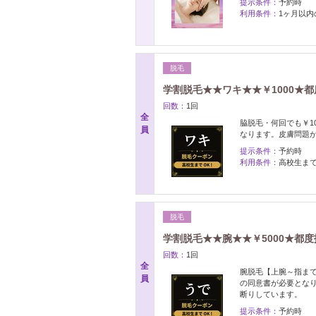
提示条件：
予約時
利用条件：
1ヶ月以内
脱毛
学割脱毛★★ワキ★★￥1000★
回数：
1回
全
脇脱毛・何回でも￥1
員
なります。皮膚問題
提示条件：
予約時
利用条件：
高校生ま
脱毛
学割脱毛★★腕★★￥5000★都
回数：
1回
全
腕脱毛【上腕～指まで
員
の同意書が必要とな
断りしています。
提示条件：
予約時