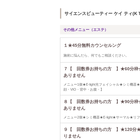
サイエンスビューティー ケイ ティ(K 
その他メニュー（エステ）
１★45分無料カウンセルング
施術に悩んだら、何でもご相談ください。
７【 回数券お持ちの方 】★60分枠
ありません
メニュー1個★E-light光フェイシャル★シミ機器
顔・VIO・背中・お腹・】
８【 回数券お持ちの方 】★90分枠
ありません
メニュー2個★シミ機器★E-light★サーマル
９【 回数券お持ちの方 】★120分
りません