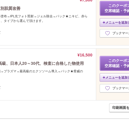
このクーポ
み別肌質改善
空席確認・予
塗布→IPL光フォト照射→ジェル除去→パック★ニキビ、赤ら
リ、タイプから選んで頂けます。
メニューを追加
定
ブックマー
¥16,500
このクーポ
級、日本人20～30代、検査に合格した物使用
空席確認・予
顔→プラズマ→最高級のエクソソーム導入→パック★脅威の
メニューを追加
定
ブックマー
印刷画面