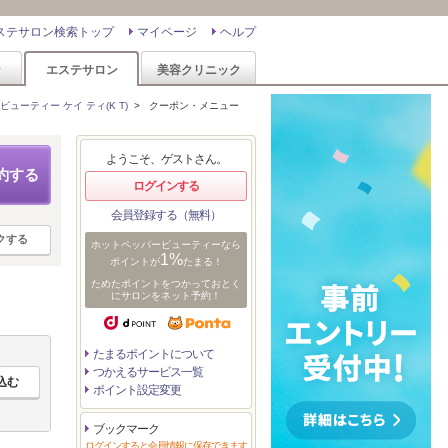
ステサロン検索トップ
マイページ
ヘルプ
ン
エステサロン
美容クリニック
ューティー ケイ ティ(K T)
>
クーポン・メニュー
ようこそ、ゲストさん。
約する
ログインする
会員登録する（無料）
クする
ホットペッパービューティーなら
1%
ポイントが
たまる！
ためたポイントをつかっておとく
にサロンをネット予約！
たまるポイントについて
つかえるサービス一覧
ポイント設定変更
ブックマーク
ログインすると会員情報に保存できます