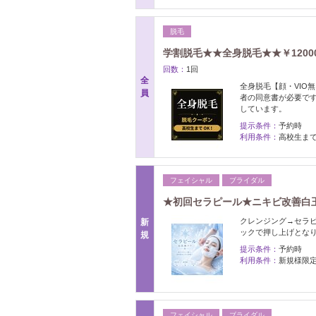
脱毛
学割脱毛★★全身脱毛★★￥120
回数：
1回
全
全身脱毛【顔・VIO
員
者の同意書が必要で
しています。
提示条件：
予約時
利用条件：
高校生ま
フェイシャル
ブライダル
★初回セラピール★ニキビ改善白
クレンジング→セラピ
新
ックで押し上げとな
規
提示条件：
予約時
利用条件：
新規様限
フェイシャル
ブライダル