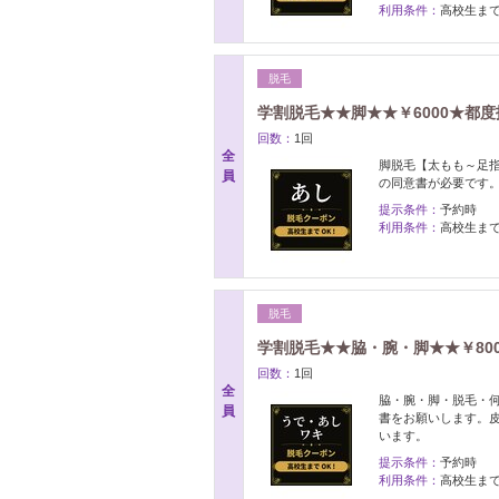
利用条件：
高校生ま
脱毛
学割脱毛★★脚★★￥6000★都
回数：
1回
全
脚脱毛【太もも～足指
員
の同意書が必要です
提示条件：
予約時
利用条件：
高校生ま
脱毛
学割脱毛★★脇・腕・脚★★￥80
回数：
1回
全
脇・腕・脚・脱毛・何
員
書をお願いします。
います。
提示条件：
予約時
利用条件：
高校生ま