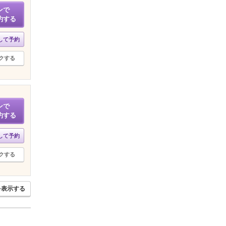
ンで
約する
して予約
クする
ンで
約する
して予約
クする
を表示する