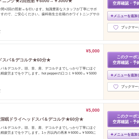
ング★2回照射￥6000→￥3000★
空席確認・予
分間×2回の照射→を行います。知識豊富なスタッフが丁寧にサポ
ますので、ご安心ください。歯科衛生士在籍のホワイトニングサロ
メニューを追加
ブックマー
限定
¥5,000
このクーポ
ドスパ＆デコルテ★60分★
空席確認・予
スパ＆デコルテ。頭、首、肩、デコルテまでしっかり丁寧にほぐ
労までをケアします。hot pepperの口コミ￥6000→￥5000
メニューを追加
ブックマー
定
¥5,000
このクーポ
深眠ドライヘッドスパ＆デコルテ★60分★
空席確認・予
スパ＆デコルテ。頭、首、肩、デコルテまでしっかり丁寧にほぐ
精疲労までをケアします。1ヶ月以内の再来￥6000→￥5000に
メニューを追加