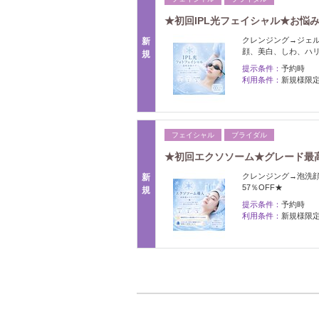
★初回IPL光フェイシャル★お悩
クレンジング→ジェル
新
顔、美白、しわ、ハ
規
提示条件：
予約時
利用条件：
新規様限
フェイシャル
ブライダル
★初回エクソソーム★グレード最高
クレンジング→泡洗
新
57％OFF★
規
提示条件：
予約時
利用条件：
新規様限