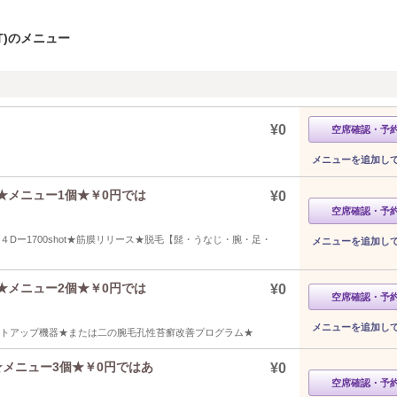
T)のメニュー
¥0
空席確認・予
メニューを追加し
★メニュー1個★￥0円では
¥0
空席確認・予
★４Dー1700shot★筋膜リリース★脱毛【髭・うなじ・腕・足・
メニューを追加し
★メニュー2個★￥0円では
¥0
空席確認・予
メニューを追加し
★リフトアップ機器★または二の腕毛孔性苔癬改善プログラム★
★メニュー3個★￥0円ではあ
¥0
空席確認・予