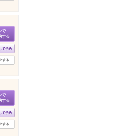
ンで
約する
して予約
クする
ンで
約する
して予約
クする