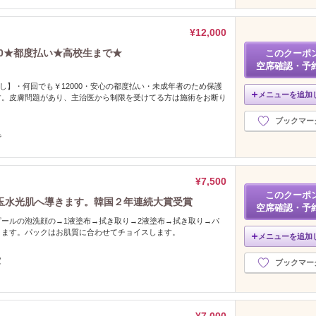
¥12,000
00★都度払い★高校生まで★
このクーポ
空席確認・予
無し】・何回でも￥12000・安心の都度払い・未成年者のため保護
メニューを追加
す。皮膚問題があり、主治医から制限を受けてる方は施術をお断り
ブックマー
で
¥7,500
このクーポ
玉水光肌へ導きます。韓国２年連続大賞受賞
空席確認・予
ールの泡洗顔の→1液塗布→拭き取り→2液塗布→拭き取り→パ
ります。パックはお肌質に合わせてチョイスします。
メニューを追加
定
ブックマー
¥7,000