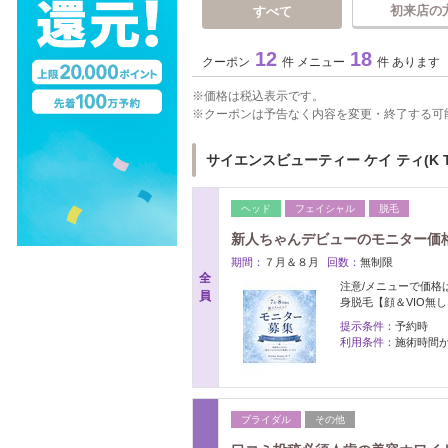
初来店の
すべて
12
18
クーポン
件 メニュー
件 あります
価格は税込表示です。
クーポンは予告なく内容を変更・終了する可
サイエンスビューティー ケイ ティ(K 
ヘッド
フェイシャル
脱毛
新人ちゃんデビューのモニター価
期間：
７月＆８月
回数：
無制限
全
注意/メニューで価格は
員
身脱毛【顔＆VIO無し
提示条件：
予約時
利用条件：
施術時間
ブライダル
その他