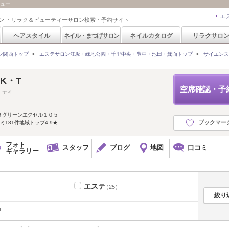
ニュー
エ
ン ・リラク＆ビューティーサロン検索・予約サイト
ヘアスタイル
ネイル・まつげサロン
ネイルカタログ
リラクサロ
ン関西トップ
>
エステサロン江坂・緑地公園・千里中央・豊中・池田・箕面トップ
>
サイエンスビ
y-K・T
空席確認・予
・ティ
９グリーンエクセル１０５
ブックマー
181件地域トップ4.9★
フォト
スタッフ
ブログ
地図
口コミ
ギャラリー
エステ
（25）