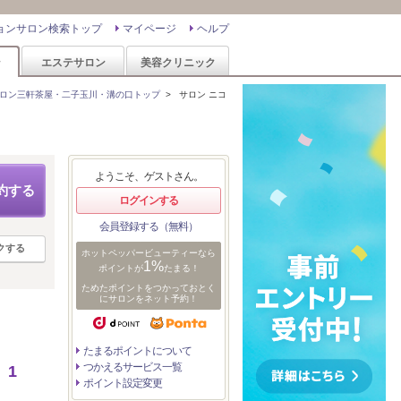
ョンサロン検索トップ
マイページ
ヘルプ
ン
エステサロン
美容クリニック
ロン三軒茶屋・二子玉川・溝の口トップ
>
サロン ニコ
ようこそ、ゲストさん。
約する
ログインする
会員登録する（無料）
クする
ホットペッパービューティーなら
1%
ポイントが
たまる！
ためたポイントをつかっておとく
にサロンをネット予約！
たまるポイントについて
つかえるサービス一覧
】1
ポイント設定変更