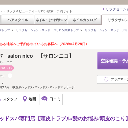
リラクゼーシ
ン ・リラク＆ビューティーサロン検索・予約サイト
ヘアスタイル
ネイル・まつげサロン
ネイルカタログ
リラクサロ
索トップ
>
リラクゼーション・マッサージサロン関東トップ
>
リラクゼーション・マッサージサ
る地域へご予約されているお客様へ（2026年7月28日）
salon nico 【サロンニコ】
空席確認・予
ロン ニコ
9件）
ブックマー
－７
駅13分 /炭酸泉ヘッドスパ/ヘッドスパ/ヘッドマッサージ
スタッフ
地図
口コミ
ヘッドスパ専門店【頭皮トラブル/髪のお悩み/頭皮のこり