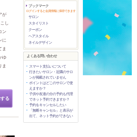
ブックマーク
ログインすると会員情報に保存できます
アが
サロン
おこし
スタイリスト
クーポン
コン
ヘアスタイル
ンに
ネイルデザイン
てま
よくある問い合わせ
かゆ
りま
スマート支払いについて
行きたいサロン・近隣のサロ
ンが掲載されていません
ポイントはどこのサロンで使
えますか？
子供や友達の分の予約も代理
約する
でネット予約できますか？
予約をキャンセルしたい
「無断キャンセル」と表示が
出て、ネット予約ができない