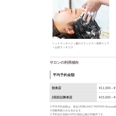
ヘッドマッサージ→脳のリラックス＋視界クリア
＋お顔スッキリ◎
サロンの利用傾向
平均予約金額
初来店
¥11,000～¥
2回目以降来店
¥15,000～¥
※平均予約金額は、直近1年間のHOT PEPPER Bea
※回数券購入分を含みます。
※予約合計金額が0円の場合は集計対象外です。