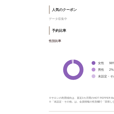
人気のクーポン
データ収集中
予約比率
性別比率
女性
98
男性
2
%
未設定・そ
※サロンの利用傾向は、直近3カ月間のHOT PEPPER 
※「未設定・その他」は、会員情報の性別欄で「回答し