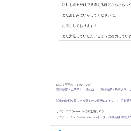
汚れを取るだけで見違えるほどさらさらつ
また楽しみにいらしてくださいね。
お待ちしております！
また満足していただけるように努力してい
口コミ平均点：
5.00
（29件）
三軒茶屋・二子玉川・溝の口
三軒茶屋・駒沢大学・
関東の特別な日に合う華やかな目元にしたい
三軒茶
サロン ニコ(salon nico)の近隣サロン
サロン ド ミレイ(salon de mirei)
|
ワタナベ鍼灸接骨院
|
ク