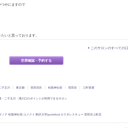
やつやにますので
きたいと思っております。
このサロンのすべての
空席確認・予約する
二子玉川
東京都
世田谷区
松陰神社前
世田谷
三軒茶屋
屋・二子玉川・溝の口のポイントが利用できるサロン
マノテ 松陰神社前
|
ユメクイ 駒沢大学(yumekui)
|
カラダレスキュー 世田谷上町店