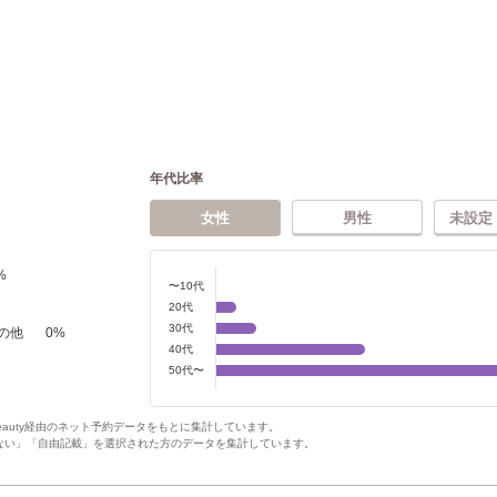
年代比率
女性
男性
未設定
%
〜10代
20代
30代
の他
0
%
40代
50代〜
Beauty経由のネット予約データをもとに集計しています。
ない」「自由記載」を選択された方のデータを集計しています。