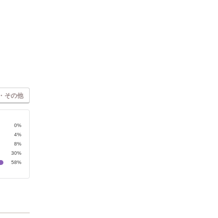
・その他
0%
4%
8%
30%
58%