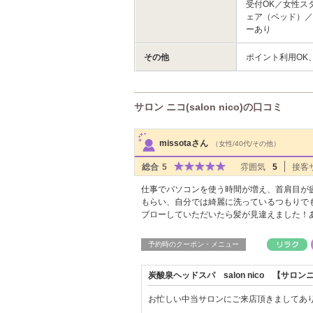
受付OK／女性ス
ェア（ベッド）／
ーあり
その他
ポイント利用OK
サロン ニコ(salon nico)の口コミ
サロンPick Up
missotaさん
（女性/40代/その他）
総合
5
雰囲気
5
接客
仕事でパソコンを使う時間が増え、首肩目が
もらい、自分では綺麗に洗っているつもりで
ブローしていただいたら髪が見違えました！
予約時のクーポン・メニュー
炭酸泉ヘッドスパ salon nico 【サ
お忙しい中当サロンにご来店頂きましてあ