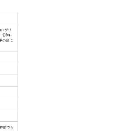
の曲がり
。昭和レ
手の庭に
0時前でも