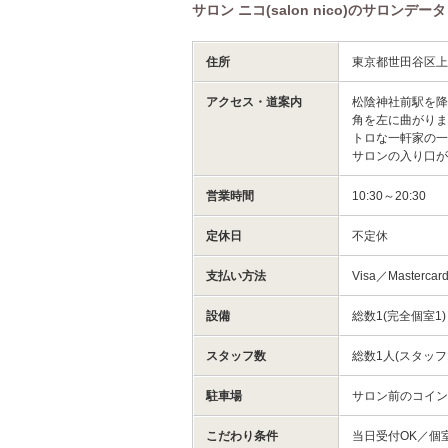
サロン ニコ(salon nico)のサロンデータ
住所
東京都世田谷区
アクセス・道案内
松陰神社前駅を降
角を左に曲がります
トロな一軒家の
サロンの入り口
営業時間
10:30～20:30
定休日
不定休
支払い方法
Visa／Masterca
設備
総数1(完全個室1
スタッフ数
総数1人(スタッフ
駐車場
サロン前のコイ
こだわり条件
当日受付OK／個