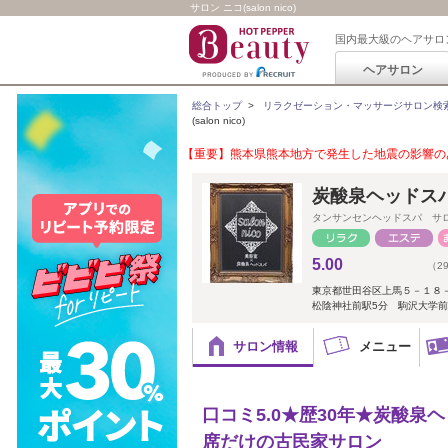
サロン ニコ(salon nico)
国内最大級のヘアサロ
ヘアサロン
総合トップ
>
リラクゼーション・マッサージサロン検
(salon nico)
【重要】熊本県熊本地方で発生した地震の影響のあ
炭酸泉ヘッドスパ 
タンサンセンヘッドスパ サ
5.00
（2
東京都世田谷区上馬５－１８
松陰神社前駅5分 駒沢大学前
サロン情報
メニュー
口コミ5.0★歴30年★炭酸泉
席だけの古民家サロン