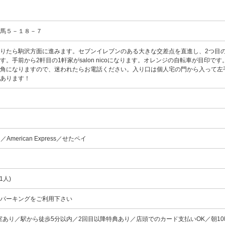
上馬５－１８－７
りたら駒沢方面に進みます。セブンイレブンのある大きな交差点を直進し、2つ目
。手前から2軒目の1軒家がsalon nicoになります。オレンジの自転車が目印です
一角になりますので、迷われたらお電話ください。入り口は個人宅の門から入って左
があります！
rd／American Express／せたペイ
)
1人)
ンパーキングをご利用下さい
室あり／駅から徒歩5分以内／2回目以降特典あり／店頭でのカード支払いOK／朝1