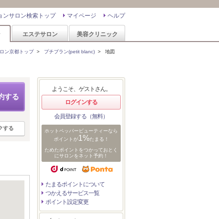
ョンサロン検索トップ
マイページ
ヘルプ
ン
エステサロン
美容クリニック
ロン京都トップ
>
プチブラン(petit blanc)
>
地図
ようこそ、ゲストさん。
約する
ログインする
会員登録する（無料）
クする
ホットペッパービューティーなら
1%
ポイントが
たまる！
ためたポイントをつかっておとく
にサロンをネット予約！
たまるポイントについて
つかえるサービス一覧
ポイント設定変更