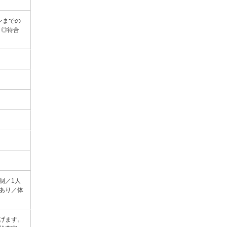
ンまでの
。◎待合
制／1人
あり／体
げます。