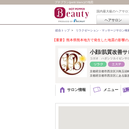
プチブラン(petit blanc)の地図
国内最大級のヘアサロ
ヘアサロン
総合トップ
>
リラクゼーション・マッサージサロン検
【重要】熊本県熊本地方で発生した地震の影響のあ
小顔/肌質改善サロ
コガオ ハダシツカイゼンサ
京都府京都市西京区川島玉頭
京都府京都市西京区にある阪
サロン情報
メニュー