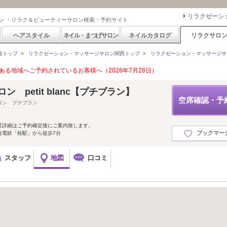
リラクゼーシ
ン ・リラク＆ビューティーサロン検索・予約サイト
ヘアスタイル
ネイル・まつげサロン
ネイルカタログ
リラクサロ
索トップ
>
リラクゼーション・マッサージサロン関西トップ
>
リラクゼーション・マッサージサ
る地域へご予約されているお客様へ（2026年7月28日）
ン petit blanc【プチブラン】
空席確認・予
ロン プチブラン
町詳細はご予約確定後にご案内致します。
ブックマー
急電鉄「桂駅」から徒歩7分
スタッフ
地図
口コミ