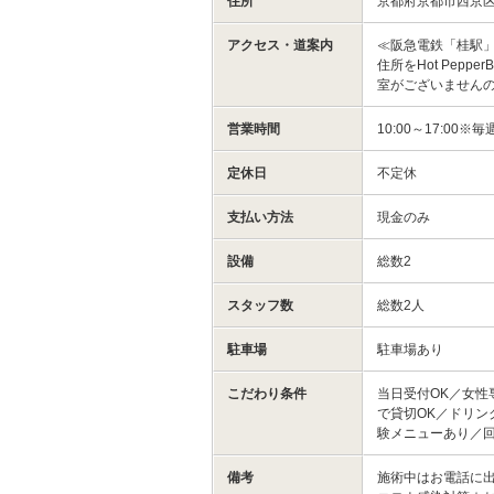
住所
京都府京都市西京
アクセス・道案内
≪阪急電鉄「桂駅
住所をHot Pep
室がございません
営業時間
10:00～17:00※毎
定休日
不定休
支払い方法
現金のみ
設備
総数2
スタッフ数
総数2人
駐車場
駐車場あり
こだわり条件
当日受付OK／女性
で貸切OK／ドリン
験メニューあり／
備考
施術中はお電話に