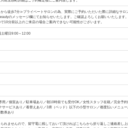
区川島玉頭町詳細はご予約確定後にご案内致します。
」から徒歩7分≫プライベートサロンの為、実際にご予約いただいた際に詳細なサロ
perBeautyのメッセージ欄にてお知らせいたします。ご確認よろしくお願いいたします
ので10分前以上のご来店の場合ご案内できない可能性がございます。
週土曜日9:00～12:00
専用／個室あり／駐車場あり／朝10時前でも受付OK／女性スタッフ在籍／完全予約
クサービスあり／着替えあり／3席（ベッド）以下の小型サロン／都度払いメニュー
回数券あり
出られませんので、留守電に残しておいて頂ければこちらから折り返しご連絡差し上