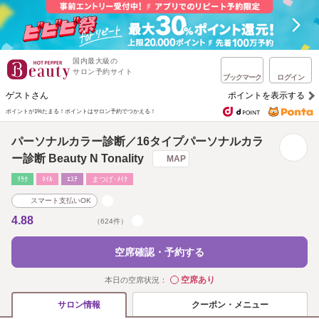
国内最大級の
サロン予約サイト
ブックマーク
ログイン
ゲストさん
ポイントを表示する
ポイントが1%たまる！
ポイントはサロン予約でつかえる！
パーソナルカラー診断／16タイプパーソナルカラ
ー診断 Beauty N Tonality
MAP
ﾘﾗｸ
ﾈｲﾙ
ｴｽﾃ
まつげ･ﾒｲｸ
スマート支払いOK
4.88
（624件）
空席確認・予約する
空席あり
本日の空席状況：
◯
クーポン・メニュー
サロン情報