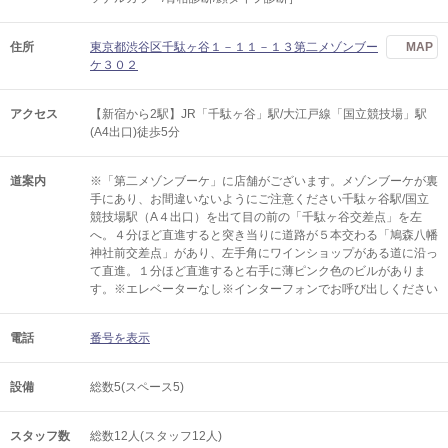
住所
東京都渋谷区千駄ヶ谷１－１１－１３第二メゾンブー
MAP
ケ３０２
アクセス
【新宿から2駅】JR「千駄ヶ谷」駅/大江戸線「国立競技場」駅
(A4出口)徒歩5分
道案内
※「第二メゾンブーケ」に店舗がございます。メゾンブーケが裏
手にあり、お間違いないようにご注意ください千駄ヶ谷駅/国立
競技場駅（A４出口）を出て目の前の「千駄ヶ谷交差点」を左
へ。４分ほど直進すると突き当りに道路が５本交わる「鳩森八幡
神社前交差点」があり、左手角にワインショップがある道に沿っ
て直進。１分ほど直進すると右手に薄ピンク色のビルがありま
す。※エレベーターなし※インターフォンでお呼び出しください
電話
番号を表示
設備
総数5(スペース5)
スタッフ数
総数12人(スタッフ12人)