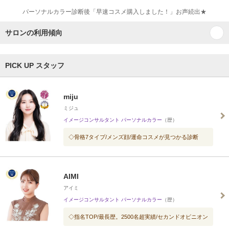
パーソナルカラー診断後「早速コスメ購入しました！」お声続出★
サロンの利用傾向
PICK UP スタッフ
miju
ミジュ
イメージコンサルタント パーソナルカラー
（歴）
◇骨格7タイプ/メンズ顔/運命コスメが見つかる診断
AIMI
アイミ
イメージコンサルタント パーソナルカラー
（歴）
◇指名TOP/最長歴。2500名超実績/セカンドオピニオン