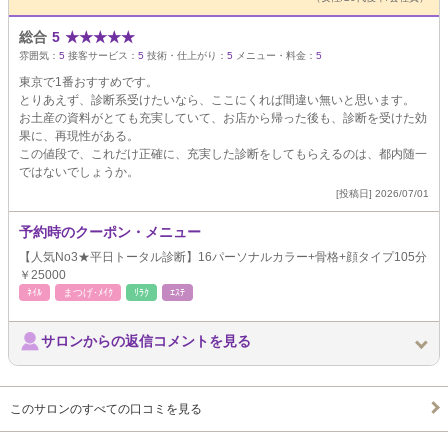
総合
5
★
★
★
★
★
雰囲気：
5
接客サービス：
5
技術・仕上がり：
5
メニュー・料金：
5
東京で1番おすすめです。
とりあえず、診断系受けたいなら、ここにくれば間違い無いと思います。
お土産の資料がとても充実していて、お店から帰った後も、診断を受けた効
果に、再現性がある。
この値段で、これだけ正確に、充実した診断をしてもらえるのは、都内随一
ではないでしょうか。
[投稿日] 2026/07/01
予約時のクーポン・メニュー
【人気No3★平日トータル診断】16パーソナルカラー+骨格+顔タイプ105分
￥25000
ﾈｲﾙ
まつげ･ﾒｲｸ
ﾘﾗｸ
ｴｽﾃ
サロンからの返信コメントを見る
このサロンのすべての口コミを見る