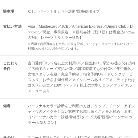
駐車場
なし パーソナルカラー診断/骨格/顔タイプ
支払い方法
Visa／Mastercard／JCB／American Express／Diners Club／Di
scover／現金、事前振込 ※個別会計（割り勘）は現金払いのみ
の対応【パーソナルカラー診断】
※店頭で利用可能なお支払い方法を記載しています。スマート支払いではご
利用いただけない場合がございます。
こだわり
当日受付OK／2名以上の利用OK／個室あり／駅から徒歩5分以内
条件
／店頭でのカード支払いOK／朝10時前でも受付OK／年中無休／
女性スタッフ在籍／完全予約制／指名予約OK／ドリンクサービ
スあり／お子さま同伴可／メイクルームあり／アメニティまたは
コスメが充実／10席（ベッド）以上の大型サロン／ブライダル
メニューあり
備考
パーソナルカラー診断をご利用の方は、リップ、チーク、アイシ
ャドウのメイクをしない状態でお越し頂くことをお勧めします。
［パーソナルカラー診断/骨格/顔タイプ/渋谷/新宿/パーソナルカ
ラー/人気サロン］
その他
スマート支払いOK
ポイント利用OK
即時予約OK
メンズに