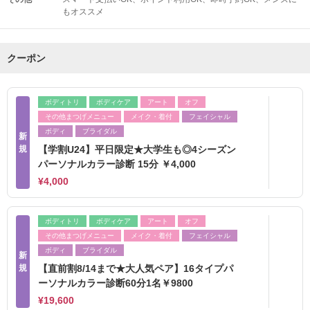
もオススメ
クーポン
ボディトリ
ボディケア
アート
オフ
その他まつげメニュー
メイク・着付
フェイシャル
ボディ
ブライダル
新
規
【学割U24】平日限定★大学生も◎4シーズン
パーソナルカラー診断 15分 ￥4,000
¥4,000
ボディトリ
ボディケア
アート
オフ
その他まつげメニュー
メイク・着付
フェイシャル
ボディ
ブライダル
新
規
【直前割8/14まで★大人気ペア】16タイプパ
ーソナルカラー診断60分1名￥9800
¥19,600