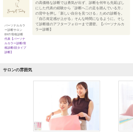
の高価格な診断では勇気が出ず、診断を何年も先延ばし
にした代表の経験から「診断へ二の足を踏んでいる方」
の背中を押し「新しい自分を見つける」ための診断を。
「自己肯定感が上がる」そんな時間になるように。そし
て診断後のアフターフォローまで濃密。【パーソナルカ
パーソナルカラ
ラー診断】
ー診断サロン
BNT/骨格診断
代表【パーソナ
ルカラー診断/骨
格診断/顔タイプ
診断】
サロンの雰囲気