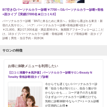
8/7空き◎パーソナルカラー診断￥7700～/16パーソナルカラー診断+骨格
+顔タイプ【実績27000名★口コミ4.8】
パーソナルカラー診断「BNTに来るために東京へ」全国から選ばれる東京・新
宿の人気サロン。〈ペア〉パーソナルカラー診断×骨格診断×顔タイプ
￥21,800。累計27,000名超・満足度99.8％。無期限アフターフォローはここだ
け。16タイプパーソナルカラー診断・骨格診断・7タイプ骨格診断・顔タイプ
診断｜男性・当日予約・同伴OK
サロンの特徴
お得に体験メニューを利用したい
【口コミ沸騰中★高評価】パーソナルカラー診断サロンBeauty N
Tonality 骨格診断/顔タイプ診断
今からでも遅くない!パーソナルカラー診
断「似合う色が知りたい…似合う服が分
からないかも…」コーデ迷子の方も歓迎
◎まずはパーソナルカラー診断だけでも
気軽に診断体験!今ならペア×トータル診断
が圧倒的にお得★