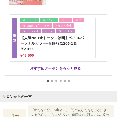
ボディトリ
ボディケア
アート
オフ
その他まつげメニュー
メイク・着付
フェイシャル
ボディ
ブライダル
新
【人気No,1★トータル診断】ペア16パ
規
ーソナルカラー+骨格+顔120分1名
￥21800
¥43,600
おすすめクーポンをもっと見る
サロンからの一言
「新たな自分」へ出会い、「今のあなたをもっと好きに
なるために」『こだわりの「低価格」の理由』は、従来