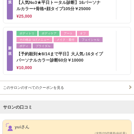
規
【人気No3★平日トータル診断】16パーソナ
ルカラー+骨格+顔タイプ105分￥25000
¥25,000
ボディトリ
ボディケア
アート
オフ
その他まつげメニュー
メイク・着付
フェイシャル
ボディ
ブライダル
新
規
【予約殺到★8/14まで平日】大人気♪16タイプ
パーソナルカラー診断60分￥10000
¥10,000
このサロンのすべてのクーポンを見る
サロンの口コミ
サロンPick Up
yuiさん
（女性/20代後半/会社員）