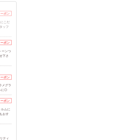
クーポン
ムにこだ
タッフ
クーポン
トーンつ
せ下さ
クーポン
ラメグラ
ルに◎
クーポン
ォルムに
もおす
リティ