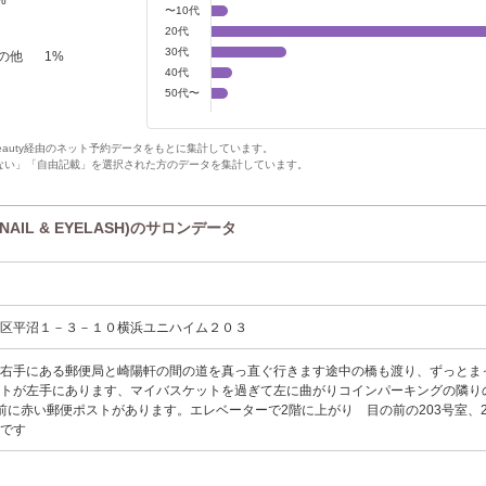
〜10代
20代
30代
の他
1
%
40代
50代〜
Beauty経由のネット予約データをもとに集計しています。
ない」「自由記載」を選択された方のデータを集計しています。
AIL & EYELASH)のサロンデータ
西区平沼１－３－１０横浜ユニハイム２０３
て右手にある郵便局と崎陽軒の間の道を真っ直ぐ行きます途中の橋も渡り、ずっとま
ットが左手にあります、マイバスケットを過ぎて左に曲がりコインパーキングの隣り
前に赤い郵便ポストがあります。エレベーターで2階に上がり 目の前の203号室、2
）です