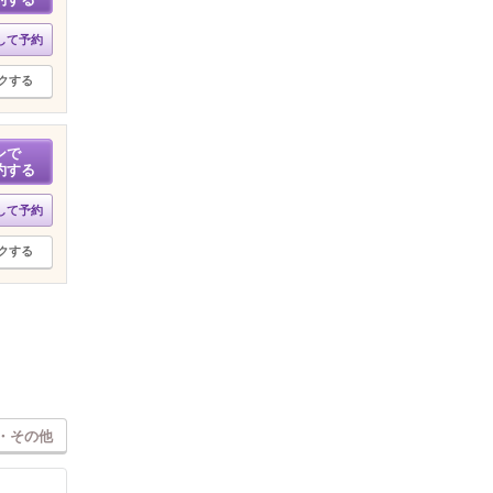
して予約
クする
ンで
約する
して予約
クする
・その他