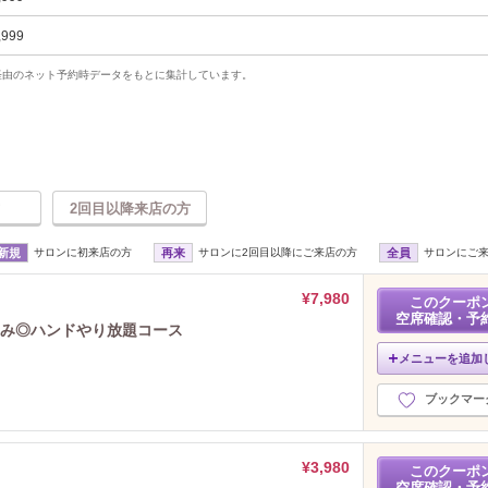
,999
uty経由のネット予約時データをもとに集計しています。
2回目以降来店の方
新規
サロンに初来店の方
再来
サロンに2回目以降にご来店の方
全員
サロンにご
¥7,980
このクーポ
空席確認・予
込み◎ハンドやり放題コース
メニューを追加
ブックマー
¥3,980
このクーポ
空席確認・予