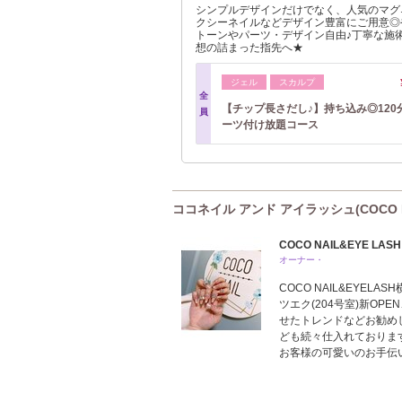
シンプルデザインだけでなく、人気のマグ
クシーネイルなどデザイン豊富にご用意◎
トーンやパーツ・デザイン自由♪丁寧な施
想の詰まった指先へ★
ジェル
スカルプ
全
【チップ長さだし♪】持ち込み◎120
員
ーツ付け放題コース
ココネイル アンド アイラッシュ(COCO NA
COCO NAIL&EYE LASH
オーナー・
COCO NAIL&EYE
ツエク(204号室)新O
せたトレンドなどお勧め
ども続々仕入れておりま
お客様の可愛いのお手伝