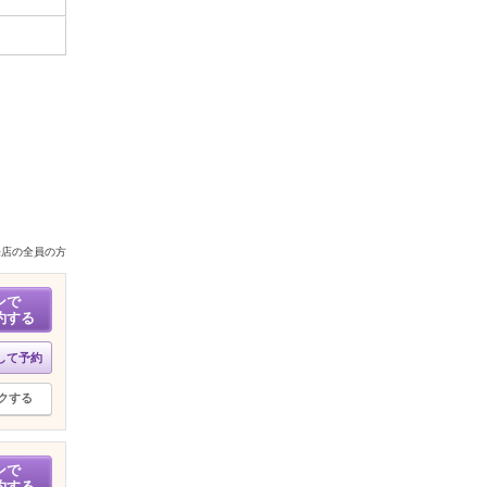
来店の全員の方
ンで
約する
して予約
クする
ンで
約する