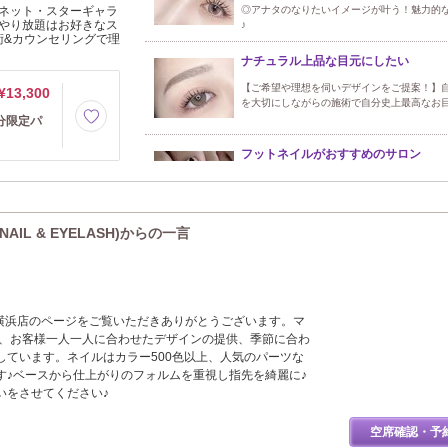
ネット・スターギャラ
◎アナタのなりたいイメージが叶う！魅力的
やり放題はお好きなス
♪
術&カウンセリングで理
ナチュラル上品な目元にしたい
【ご希望や理想を伺いデザインをご提案！】
¥13,300
を大切にしながらの施術で自分史上最高なお
分限定パ
フットネイルがおすすめのサロン
夏のフットオススメ！フットネイルやり放題
夏を演出しませんか？☆
IL & EYELASH)からの一言
LASH横浜店のページをご覧いただきありがとうございます。マ
PEN、お客様一人一人に合わせたデザインの提供、季節に合わ
しています。ネイルはカラー500色以上、人気のパーツな
す♪ベースから仕上がりのフォルムを重視し指先を綺麗に♪
いをさせてください♪
空席確認・予