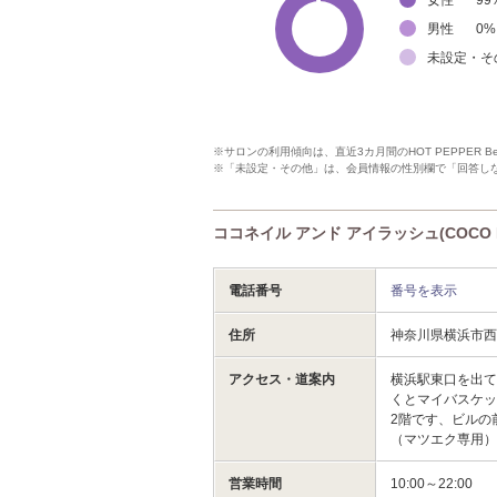
男性
0
%
未設定・そ
※サロンの利用傾向は、直近3カ月間のHOT PEPPER 
※「未設定・その他」は、会員情報の性別欄で「回答し
ココネイル アンド アイラッシュ(COCO N
電話番号
番号を表示
住所
神奈川県横浜市
アクセス・道案内
横浜駅東口を出
くとマイバスケ
2階です、ビルの
（マツエク専用
営業時間
10:00～22:00