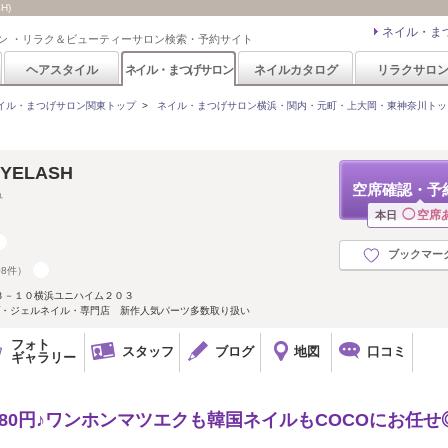
H)
ネイル・ま
ン ・リラク＆ビューティーサロン検索・予約サイト
ヘアスタイル
ネイル・まつげサロン
ネイルカタログ
リラクサロ
イル・まつげサロン関東トップ
>
ネイル・まつげサロン横浜・関内・元町・上大岡・東神奈川トッ
EYELASH
空席確認・予
ュ
◯
空席
本日
ブックマー
08件）
３－１０横浜ユニハイム２０３
プ・ジェルネイル・専門店 新作人気パーツ多数取り扱い
フォト
スタッフ
ブログ
地図
口コミ
ギャラリー
80円♪ワンホンマツエクも韓国ネイルもCOCOにお任せ