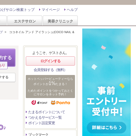
つげサロン検索トップ
マイページ
ヘルプ
ン
エステサロン
美容クリニック
プ
>
ココネイル アンド アイラッシュ(COCO NAIL &
ようこそ、ゲストさん。
約する
ログインする
あり
会員登録する（無料）
クする
ホットペッパービューティーなら
1%
ポイントが
たまる！
ためたポイントをつかっておとく
にサロンをネット予約！
たまるポイントについて
つかえるサービス一覧
ポイント設定変更
◎♪
ブックマーク