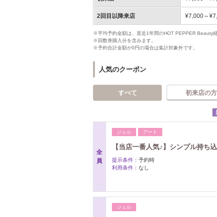
2回目以降来店
¥7,000～¥7
※平均予約金額は、直近1年間のHOT PEPPER Bea
※回数券購入分を含みます。
※予約合計金額が0円の場合は集計対象外です。
人気のクーポン
すべて
初来店の方
ジェル
アート
【当店一番人気♪】シンプル持ち
全
提示条件：
予約時
員
利用条件：
なし
ジェル