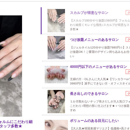
スカルプが得意なサロン
【スカルプ180分やり放題13800円】フォル
わり細長くキレイな指先♪スカルプが得意なス
多数★
つけ放題メニューのあるサロン
【ジェルネイル120分やり放題7980円☆】ス
け放題OK！ご要望のデザイン持ち込みもお任
い♪
4000円以下のメニューがあるサロン
主婦の方・OLさんに大人気★【ワンカラーor
3980円!!】派手にできない方・オフィスネイ
長さ出しのできるサロン
１か月取れないチップ長さだしが大人気◎フ
こだわり♪理想の形に仕上げます★＋つけ放題
すめ
ボリュームのある目元にしたい
フォルムにこだわり細
タッフ多数★
【大人気★韓国束感マツエク】低価格×高クオ