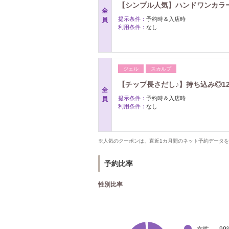
【シンプル人気】ハンドワンカラ
全
提示条件：
予約時＆入店時
員
利用条件：
なし
ジェル
スカルプ
【チップ長さだし♪】持ち込み◎1
全
提示条件：
予約時＆入店時
員
利用条件：
なし
※人気のクーポンは、直近1カ月間のネット予約データ
予約比率
性別比率
女性
99