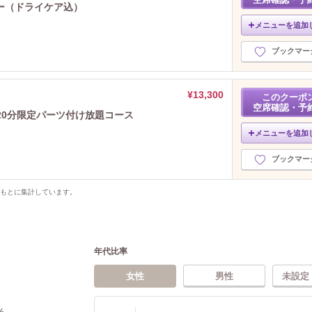
ー（ドライケア込）
メニューを追加
ブックマー
¥13,300
このクーポ
空席確認・予
20分限定パーツ付け放題コース
メニューを追加
ブックマー
をもとに集計しています。
年代比率
女性
男性
未設定
%