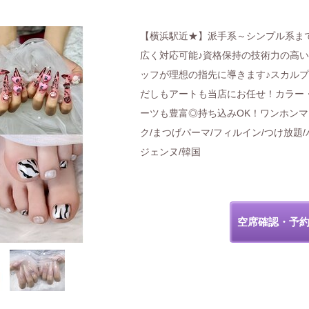
【横浜駅近★】派手系～シンプル系ま
広く対応可能♪資格保持の技術力の高
ッフが理想の指先に導きます♪スカル
だしもアートも当店にお任せ！カラー
ーツも豊富◎持ち込みOK！ワンホンマ
ク/まつげパーマ/フィルイン/つけ放題/
ジェンヌ/韓国
空席確認・予