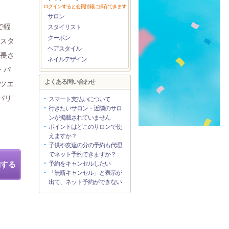
ログインすると会員情報に保存できます
サロン
で幅
スタイリスト
クーポン
いスタ
ヘアスタイル
プ長さ
ネイルデザイン
・パ
よくある問い合わせ
ツエ
パリ
スマート支払いについて
行きたいサロン・近隣のサロ
ンが掲載されていません
ポイントはどこのサロンで使
えますか？
子供や友達の分の予約も代理
でネット予約できますか？
約する
予約をキャンセルしたい
「無断キャンセル」と表示が
出て、ネット予約ができない