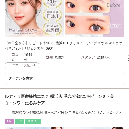
【本日空き◎】リピート率90％×横浜TOPクラス☆［アイブロウ￥3490まつ
パ￥3490パリジェンヌ￥4690］
口コ
1649
設備
総数4
スタッフ
総数3人
ミ
件
スマート支払いOK
クーポンを表示
ルディラ医療提携エステ 横浜店 毛穴/小顔/ニキビ・シミ・美
白・シワ・たるみケア
横浜駅2分/都度払◎[毛穴洗浄/小顔/ニキビ/たるみ/シミ/ララピール/
ピーリング/横浜］
ｴｽﾃ
ﾘﾗｸ
整体･ｶｲﾛ