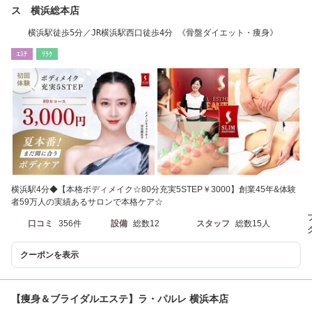
ス 横浜総本店
横浜駅徒歩5分／JR横浜駅西口徒歩4分 《骨盤ダイエット・痩身》
ｴｽﾃ
ﾘﾗｸ
横浜駅4分◆【本格ボディメイク☆80分充実5STEP￥3000】創業45年&体験
者59万人の実績あるサロンで本格ケア☆
口コミ
356件
設備
総数12
スタッフ
総数15人
クーポンを表示
【痩身＆ブライダルエステ】ラ・パルレ 横浜本店