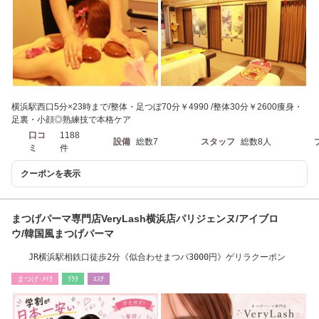
横浜駅西口5分×23時まで/整体・足つぼ70分￥4990 /整体30分￥2600痩身・
足裏・小顔◎熟練技で本格ケア
口コ
1188
設備
総数7
スタッフ
総数8人
ミ
件
クーポンを表示
まつげパーマ専門店VeryLash横浜店パリジェンヌ/アイブロ
ウ/韓国風まつげパーマ
JR横浜駅相鉄口徒歩2分《似合わせまつパ3000円》ゲリラクーポン
まつげ･ﾒｲｸ
ﾘﾗｸ
ｴｽﾃ