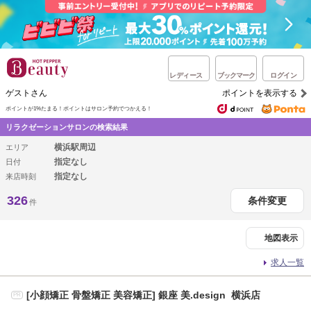
レディース
ブックマーク
ログイン
ゲストさん
ポイントを表示する
ポイントが1%たまる！
ポイントはサロン予約でつかえる！
リラクゼーションサロンの検索結果
横浜駅周辺
エリア
指定なし
日付
指定なし
来店時刻
326
条件変更
件
地図表示
求人一覧
[小顔矯正 骨盤矯正 美容矯正] 銀座 美.design 横浜店
PR