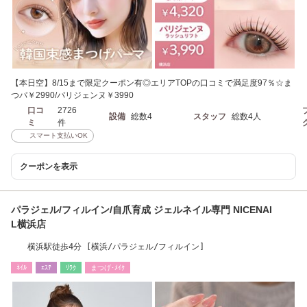
【本日空】8/15まで限定クーポン有◎エリアTOPの口コミで満足度97％☆ま
つパ￥2990/パリジェンヌ￥3990
口コ
2726
設備
総数4
スタッフ
総数4人
ミ
件
スマート支払いOK
クーポンを表示
パラジェル/フィルイン/自爪育成 ジェルネイル専門 NICENAI
L横浜店
横浜駅徒歩4分 [横浜/パラジェル/フィルイン]
ﾈｲﾙ
ｴｽﾃ
ﾘﾗｸ
まつげ･ﾒｲｸ