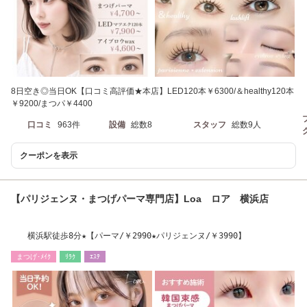
8日空き◎当日OK【口コミ高評価★本店】LED120本￥6300/＆healthy120本
￥9200/まつパ￥4400
口コミ
963件
設備
総数8
スタッフ
総数9人
クーポンを表示
【パリジェンヌ・まつげパーマ専門店】Loa ロア 横浜店
横浜駅徒歩8分★【パーマ/￥2990★パリジェンヌ/￥3990】
まつげ･ﾒｲｸ
ﾘﾗｸ
ｴｽﾃ