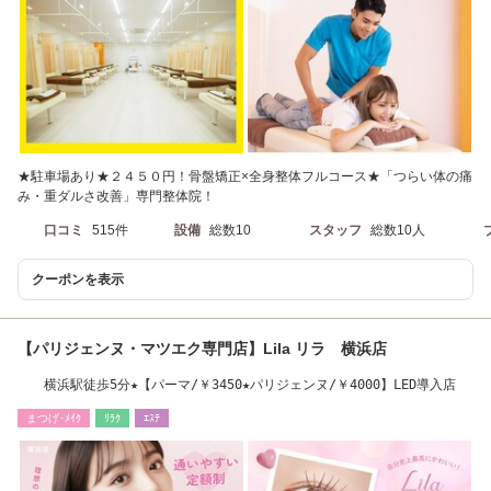
★駐車場あり★２４５０円！骨盤矯正×全身整体フルコース★「つらい体の痛
み・重ダルさ改善」専門整体院！
口コミ
515件
設備
総数10
スタッフ
総数10人
クーポンを表示
【パリジェンヌ・マツエク専門店】Lila リラ 横浜店
横浜駅徒歩5分★【パーマ/￥3450★パリジェンヌ/￥4000】LED導入店
まつげ･ﾒｲｸ
ﾘﾗｸ
ｴｽﾃ