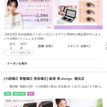
【本日空】8/15迄限定クーポン☆口コミ4.7×リピ率90%×満足度97%☆まつ
パ￥2380/パリジェンヌ￥3380
口コ
1073
設備
総数4
スタッフ
総数4人
ミ
件
スマート支払いOK
クーポンを表示
[小顔矯正 骨盤矯正 美容矯正] 銀座 美.design 横浜店
横浜駅 相鉄口3分 ≪小顔矯正/歪み/左右差/むくみ/たるみ/エラ張り/
二重顎/痩身も◎≫
ﾘﾗｸ
整体･ｶｲﾛ
ｴｽﾃ