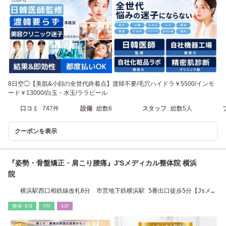
8日空◯【美肌&小顔の全世代終着点】渡韓不要/毛穴ハイドラ￥5500/インモ
ード￥13000/白玉・水玉/ララピール
口コミ
747件
設備
総数6
スタッフ
総数5人
クーポンを表示
『姿勢・骨盤矯正・肩こり腰痛』J'Sメディカル整体院 横浜
院
横浜駅西口相鉄線改札6分 市営地下鉄横浜駅 5番出口徒歩5分【Jsメデ
ィカル整体院】
整体･ｶｲﾛ
ﾘﾗｸ
ｴｽﾃ