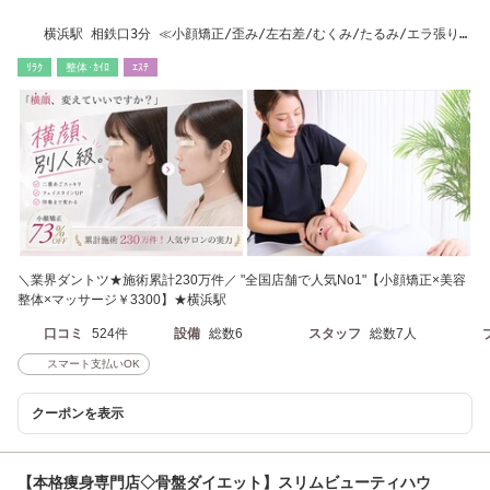
横浜駅 相鉄口3分 ≪小顔矯正/歪み/左右差/むくみ/たるみ/エラ張り/
二重顎/痩身も◎≫
ﾘﾗｸ
整体･ｶｲﾛ
ｴｽﾃ
＼業界ダントツ★施術累計230万件／ "全国店舗で人気No1"【小顔矯正×美容
整体×マッサージ￥3300】★横浜駅
口コミ
524件
設備
総数6
スタッフ
総数7人
スマート支払いOK
クーポンを表示
【本格痩身専門店◇骨盤ダイエット】スリムビューティハウ