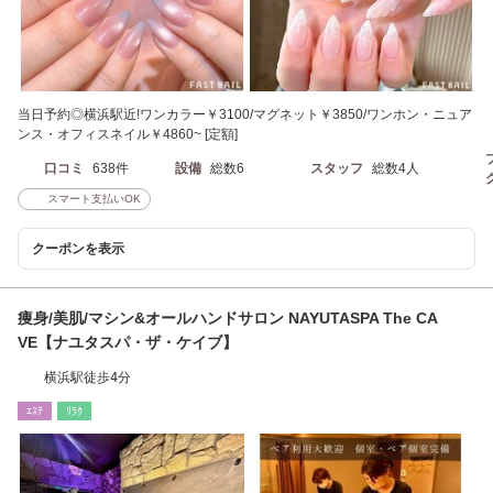
当日予約◎横浜駅近!ワンカラー￥3100/マグネット￥3850/ワンホン・ニュア
ンス・オフィスネイル￥4860~ [定額]
口コミ
638件
設備
総数6
スタッフ
総数4人
スマート支払いOK
クーポンを表示
痩身/美肌/マシン&オールハンドサロン NAYUTASPA The CA
VE【ナユタスパ・ザ・ケイブ】
横浜駅徒歩4分
ｴｽﾃ
ﾘﾗｸ