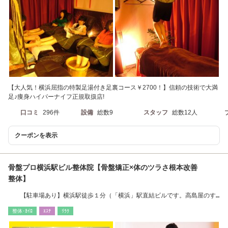
【大人気！横浜屈指の特製足湯付き足裏コース￥2700！】信頼の技術で大満
足♪痩身ハイパーナイフ正規取扱店!
口コミ
296件
設備
総数9
スタッフ
総数12人
クーポンを表示
骨盤プロ横浜駅ビル整体院【骨盤矯正×体のツラさ根本改善
整体】
【駐車場あり】横浜駅徒歩１分（「横浜」駅直結ビルです。高島屋のす
ぐ前）
整体･ｶｲﾛ
ｴｽﾃ
ﾘﾗｸ