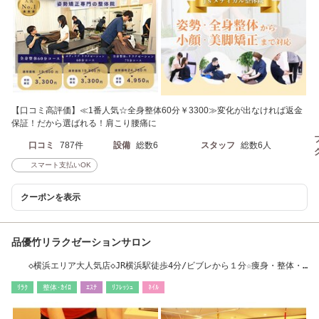
【口コミ高評価】≪1番人気☆全身整体60分￥3300≫変化が出なければ返金
保証！だから選ばれる！肩こり腰痛に
口コミ
787件
設備
総数6
スタッフ
総数6人
スマート支払いOK
クーポンを表示
品優竹リラクゼーションサロン
◇横浜エリア大人気店◇JR横浜駅徒歩4分/ビブレから１分☆痩身・整体・
リンパ・足つぼ
ﾘﾗｸ
整体･ｶｲﾛ
ｴｽﾃ
ﾘﾌﾚｯｼｭ
ﾈｲﾙ