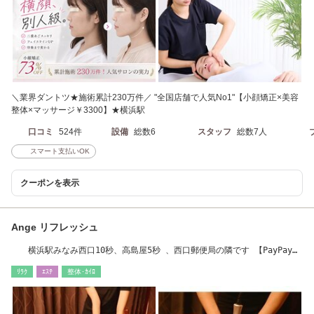
＼業界ダントツ★施術累計230万件／ "全国店舗で人気No1"【小顔矯正×美容
整体×マッサージ￥3300】★横浜駅
口コミ
524件
設備
総数6
スタッフ
総数7人
スマート支払いOK
クーポンを表示
Ange リフレッシュ
横浜駅みなみ西口10秒、高島屋5秒 、西口郵便局の隣です 【PayPay加
盟店】
ﾘﾗｸ
ｴｽﾃ
整体･ｶｲﾛ