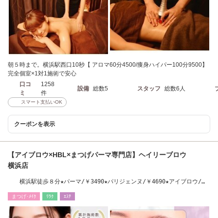
朝５時まで。横浜駅西口10秒【 アロマ60分4500/痩身ハイパー100分9500】
完全個室×1対1施術で安心
口コ
1258
設備
総数5
スタッフ
総数6人
ミ
件
スマート支払いOK
クーポンを表示
【アイブロウ×HBL×まつげパーマ専門店】ヘイリーブロウ
横浜店
横浜駅徒歩８分★パーマ/￥3490★パリジェンヌ/￥4690★アイブロウ/
￥3490
まつげ･ﾒｲｸ
ﾘﾗｸ
ｴｽﾃ