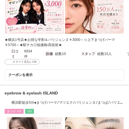
★横浜1号店★お得な学割＆パリジェンヌ￥3000～☆上下まつげパーマ
￥5700～★駅チカ◎低価格/高技術★
口コ
6934
設備
総数10
スタッフ
総数10人
ミ
件
スマート支払いOK
クーポンを表示
eyebrow & eyelash ISLAND
横浜駅徒歩5分◆まつげパーマ/マツエク/パリジェンヌ/まつぱ/パリエ
ク/アイブロウ
まつげ･ﾒｲｸ
ﾘﾗｸ