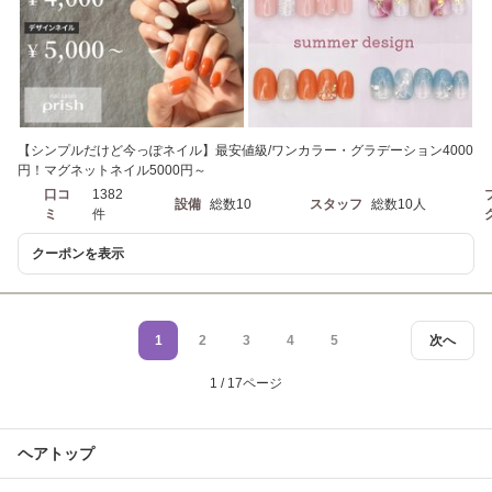
【シンプルだけど今っぽネイル】最安値級/ワンカラー・グラデーション4000
円！マグネットネイル5000円～
口コ
1382
設備
総数10
スタッフ
総数10人
ミ
件
クーポンを表示
1
2
3
4
5
次へ
1 / 17ページ
ヘアトップ