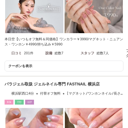
本日空【いつもオフ無料＆同価格】ワンカラー￥3990/マグネット・ニュアン
ス・ワンホン￥4990/持ち込み￥5990
口コミ
201件
設備
総数7
スタッフ
総数7人
クーポンを表示
パラジェル取扱 ジェルネイル専門 FASTNAIL 横浜店
横浜駅西口4分 ★ 付替オフ無料 ★ [マグネット/ワンホンネイル/長さ
だし/フィルイン]
ﾈｲﾙ
ﾘﾗｸ
ｴｽﾃ