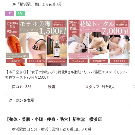
JR「横浜駅」西口より徒歩3分
ｴｽﾃ
ﾘﾗｸ
【本日空き◎】“女子の脚悩み”に特化!!セル脂肪×リンパ強圧エステ《モデル
美脚ブースト70分￥1500》
口コミ
38件
設備
-
スタッフ
総数8人
クーポンを表示
【整体・美肌・小顔・痩身・毛穴】新生堂 横浜店
横浜駅西口１分・横浜市営地下鉄６番出口３０秒