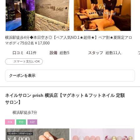
横浜駅徒歩4分◆本日空き◎【ペア人気NO.1★超得★】ペア割★夏限定アロ
マボディ75分2名￥17,000
口コミ
411件
設備
総数5
スタッフ
総数11人
スマート支払いOK
クーポンを表示
ネイルサロン prish 横浜店【マグネット＆フットネイル 定額
サロン】
横浜駅徒歩7分
ﾈｲﾙ
ﾘﾗｸ
ｴｽﾃ