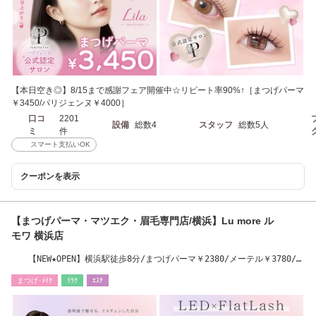
【本日空き◎】8/15まで感謝フェア開催中☆リピート率90%↑［まつげパーマ
￥3450/パリジェンヌ￥4000］
口コ
2201
設備
総数4
スタッフ
総数5人
ミ
件
スマート支払いOK
クーポンを表示
【まつげパーマ・マツエク・眉毛専門店/横浜】Lu more ル
モワ 横浜店
【NEW★OPEN】横浜駅徒歩8分/まつげパーマ￥2380/メーテル￥3780/フ
ラットラッシュ￥5190
まつげ･ﾒｲｸ
ﾘﾗｸ
ｴｽﾃ