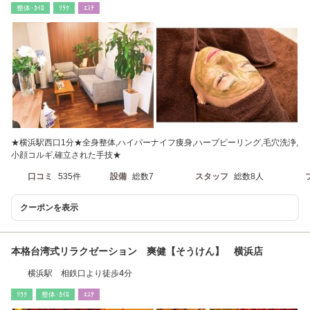
整体･ｶｲﾛ
ﾘﾗｸ
ｴｽﾃ
★横浜駅西口1分★全身整体,ハイパーナイフ痩身,ハーブピーリング,毛穴洗浄,
小顔コルギ,確立された手技★
口コミ
535件
設備
総数7
スタッフ
総数8人
クーポンを表示
本格台湾式リラクゼーション 爽健【そうけん】 横浜店
横浜駅 相鉄口より徒歩4分
ﾘﾗｸ
整体･ｶｲﾛ
ｴｽﾃ