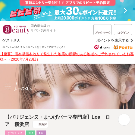
国内最大級の
サロン予約サイト
ブックマーク
ログイン
ゲストさん
ポイントを表示する
ポイントが1%たまる！
ポイントはサロン予約でつかえる！
【重要】熊本県熊本地方で発生した地震の影響のある地域へご予約されているお客
様へ（2026年7月28日）
【パリジェンヌ・まつげパーマ専門店】Loa ロ
ア 横浜店
MAP
まつげ･ﾒｲｸ
ﾘﾗｸ
ｴｽﾃ