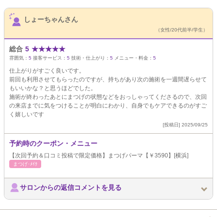
サロンPick Up
しょーちゃんさん
（女性/20代前半/学生）
総合
5
★
★
★
★
★
雰囲気：
5
接客サービス：
5
技術・仕上がり：
5
メニュー・料金：
5
仕上がりがすごく良いです。
前回も利用させてもらったのですが、持ちがあり次の施術を一週間遅らせて
もいいかな？と思うほどでした。
施術が終わったあとにまつげの状態などをおっしゃってくださるので、次回
の来店までに気をつけることが明白にわかり、自身でもケアできるのがすご
く嬉しいです
[投稿日] 2025/09/25
予約時のクーポン・メニュー
【次回予約＆口コミ投稿で限定価格】まつげパーマ【￥3590】[横浜]
まつげ･ﾒｲｸ
サロンからの返信コメントを見る