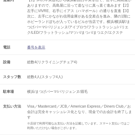
道案内
【1】JRの中央改札から横浜駅西口中央を出て、左手に高島屋が
ありますので、高島屋に沿って道なりに真っ直ぐ進みます【2】
左手にVIVRE、右手にイアス（ハマボール）の通りを直進【3】
次に、左手にかながわ信用金庫がある交差点を進み、隣の1階に
ホビーランドぽちが入っているビルが当店です。横浜/横浜駅/ま
つげパーマ/パリジェンヌ/アイブロウ/フラットラッシュ/パリエ
ク/LED/フラットラッシュ/マツパ/まつパ/まつエク/エクステ
電話
番号を表示
設備
総数4(リクライニングチェア4)
スタッフ数
総数4人(スタッフ4人)
駐車場
横浜/まつげパーマ/パリジェンヌ/眉毛
支払い方法
Visa／Mastercard／JCB／American Express／Diners Club／お
会計は完全キャッシュレス化となり、現金でのお会計を終了しま
す
※店頭で利用可能なお支払い方法を記載しています。スマート支払いではご
利用いただけない場合がございます。