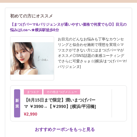
初めての方にオススメ
【まつげパーマ&パリジェンヌが通いやすい価格で何度でも◎】目元の
悩みはLoaへ★横浜駅徒歩8分
お目元のどんなお悩みも丁寧なカウンセ
リングと似合わせ施術で理想を実現☆マ
ツエクができない方にはまつげパーマが
オススメ◎SNS話題の束感コーティング
でさらに可愛さｕｐ☆[横浜/まつげパーマ/
パリジェンヌ]
まつエク
その他まつげメニュー
【8月15日まで限定】潤いまつげパー
新
規
マ ￥3990→【￥2990】[横浜/平沼橋]
¥2,990
おすすめクーポンをもっと見る