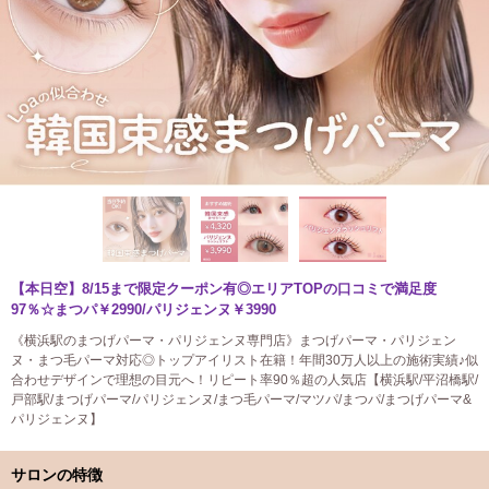
【本日空】8/15まで限定クーポン有◎エリアTOPの口コミで満足度
97％☆まつパ￥2990/パリジェンヌ￥3990
《横浜駅のまつげパーマ・パリジェンヌ専門店》まつげパーマ・パリジェン
ヌ・まつ毛パーマ対応◎トップアイリスト在籍！年間30万人以上の施術実績♪似
合わせデザインで理想の目元へ！リピート率90％超の人気店【横浜駅/平沼橋駅/
戸部駅/まつげパーマ/パリジェンヌ/まつ毛パーマ/マツパ/まつパ/まつげパーマ&
パリジェンヌ】
サロンの特徴