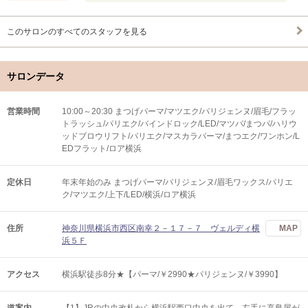
このサロンのすべてのスタッフを見る
サロンデータ
営業時間
10:00～20:30 まつげパーマ/マツエク/パリジェンヌ/眉毛/フラッ
トラッシュ/パリエク/バインドロック/LED/マツパ/まつパ/ハリウ
ッドブロウリフト/パリエク/マスカラパーマ/まつエク/ワンホン/L
EDフラット/ロア横浜
定休日
年末年始のみ まつげパーマ/パリジェンヌ/眉毛ワックス/パリエ
ク/マツエク/上下/LED/横浜/ロア横浜
住所
神奈川県横浜市西区南幸２－１７－７ ヴェルディ横
MAP
浜５Ｆ
アクセス
横浜駅徒歩8分★【パーマ/￥2990★パリジェンヌ/￥3990】