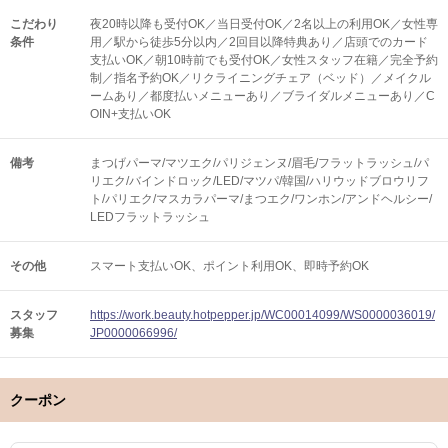
こだわり
夜20時以降も受付OK／当日受付OK／2名以上の利用OK／女性専
条件
用／駅から徒歩5分以内／2回目以降特典あり／店頭でのカード
支払いOK／朝10時前でも受付OK／女性スタッフ在籍／完全予約
制／指名予約OK／リクライニングチェア（ベッド）／メイクル
ームあり／都度払いメニューあり／ブライダルメニューあり／C
OIN+支払いOK
備考
まつげパーマ/マツエク/パリジェンヌ/眉毛/フラットラッシュ/パ
リエク/バインドロック/LED/マツパ/韓国/ハリウッドブロウリフ
ト/パリエク/マスカラパーマ/まつエク/ワンホン/アンドヘルシー/
LEDフラットラッシュ
その他
スマート支払いOK
ポイント利用OK
即時予約OK
スタッフ
https://work.beauty.hotpepper.jp/WC00014099/WS0000036019/
募集
JP0000066996/
クーポン