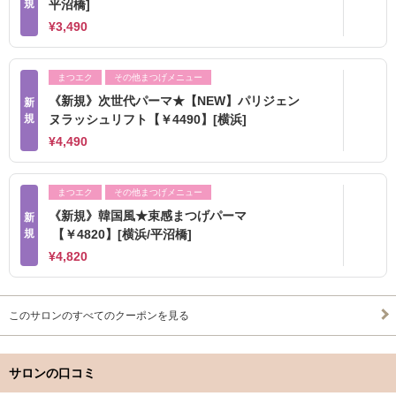
規
平沼橋]
¥3,490
まつエク
その他まつげメニュー
《新規》次世代パーマ★【NEW】パリジェン
新
規
ヌラッシュリフト【￥4490】[横浜]
¥4,490
まつエク
その他まつげメニュー
《新規》韓国風★束感まつげパーマ
新
規
【￥4820】[横浜/平沼橋]
¥4,820
このサロンのすべてのクーポンを見る
サロンの口コミ