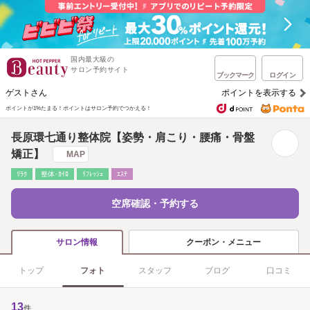
国内最大級の
サロン予約サイト
ブックマーク
ログイン
ゲストさん
ポイントを表示する
ポイントが1%たまる！
ポイントはサロン予約でつかえる！
長原環七通り整体院【姿勢・肩こり・腰痛・骨盤
矯正】
MAP
ﾘﾗｸ
整体･ｶｲﾛ
ﾘﾌﾚｯｼｭ
ｴｽﾃ
空席確認・予約する
クーポン・メニュー
サロン情報
トップ
フォト
スタッフ
ブログ
口コミ
13
件