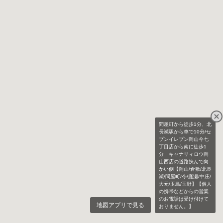
問屋町から徒歩1分、北
長瀬駅から車で10分/セ
ブンイレブン岡山今七
丁目店から南に徒歩1
分 キャナリィロウ岡
山西店の道路挟んで向
かい側【岡山/倉敷/北長
瀬/問屋町/今/庭瀬/中庄/
大元/玉島/玉野】【個人
の携帯などからの営業
のお電話は受け付けて
地図アプリで見る
おりません。】