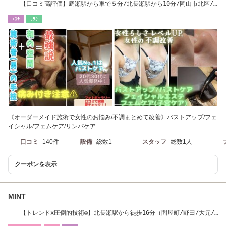
【口コミ高評価】庭瀬駅から車で５分/北長瀬駅から10分/岡山市北区/
中庄/倉敷/総社
ｴｽﾃ
ﾘﾗｸ
《オーダーメイド施術で女性のお悩み/不調まとめて改善》バストアップ/フェ
イシャル/フェムケア/リンパケア
口コミ
140件
設備
総数1
スタッフ
総数1人
クーポンを表示
MINT
【トレンドx圧倒的技術◎】北長瀬駅から徒歩16分（問屋町/野田/大元/
北長 瀬/脱毛）