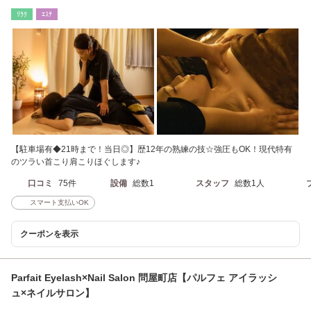
ﾘﾗｸ
ｴｽﾃ
【駐車場有◆21時まで！当日◎】歴12年の熟練の技☆強圧もOK！現代特有
のツラい首こり肩こりほぐします♪
口コミ
75件
設備
総数1
スタッフ
総数1人
スマート支払いOK
クーポンを表示
Parfait Eyelash×Nail Salon 問屋町店【パルフェ アイラッシ
ュ×ネイルサロン】