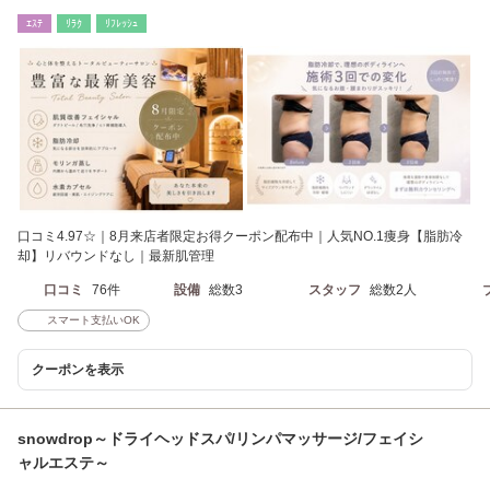
から車で5分
ｴｽﾃ
ﾘﾗｸ
ﾘﾌﾚｯｼｭ
口コミ4.97☆｜8月来店者限定お得クーポン配布中｜人気NO.1痩身【脂肪冷
却】リバウンドなし｜最新肌管理
口コミ
76件
設備
総数3
スタッフ
総数2人
スマート支払いOK
クーポンを表示
snowdrop～ドライヘッドスパ/リンパマッサージ/フェイシ
ャルエステ～