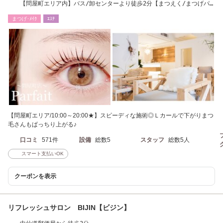
【問屋町エリア内】バス/卸センターより徒歩2分【まつえく/まつげパ
ーマ/眉毛】
まつげ･ﾒｲｸ
ｴｽﾃ
【問屋町エリア/10:00～20:00★】スピーディな施術◎Ｌカールで下がりまつ
毛さんもぱっちり上がる♪
口コミ
571件
設備
総数5
スタッフ
総数5人
スマート支払いOK
クーポンを表示
リフレッシュサロン BIJIN【ビジン】