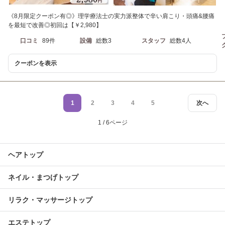
《8月限定クーポン有◎》理学療法士の実力派整体で辛い肩こり・頭痛&腰痛
を最短で改善◎初回は【￥2,980】
口コミ
89件
設備
総数3
スタッフ
総数4人
クーポンを表示
1
2
3
4
5
次へ
1 / 6ページ
ヘアトップ
ネイル・まつげトップ
リラク・マッサージトップ
エステトップ