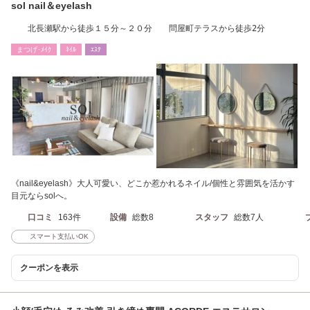
sol nail＆eyelash
北長瀬駅から徒歩１５分～２０分 問屋町テラスから徒歩2分
まつげ･ﾒｲｸ
ﾈｲﾙ
ｴｽﾃ
《nail&eyelash》大人可愛い、どこか惹かれるネイル/個性と雰囲気を活かす
目元ならsolへ。
口コミ
163件
設備
総数8
スタッフ
総数7人
スマート支払いOK
クーポンを表示