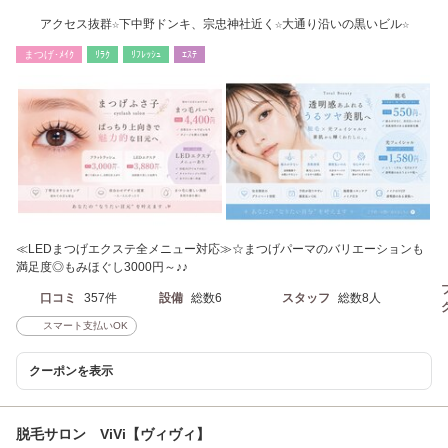
アクセス抜群☆下中野ドンキ、宗忠神社近く☆大通り沿いの黒いビル☆
まつげ･ﾒｲｸ
ﾘﾗｸ
ﾘﾌﾚｯｼｭ
ｴｽﾃ
≪LEDまつげエクステ全メニュー対応≫☆まつげパーマのバリエーションも
満足度◎もみほぐし3000円～♪♪
口コミ
357件
設備
総数6
スタッフ
総数8人
スマート支払いOK
クーポンを表示
脱毛サロン ViVi【ヴィヴィ】