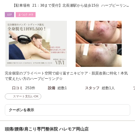
【駐車場有 21：30まで受付】北長瀬駅から徒歩15分 ハーブピーリン
グ/完全都度払脱毛
ｴｽﾃ
まつげ･ﾒｲｸ
完全個室のプライベート空間で繰り返すニキビケア・肌質改善に特化！本気
で変えたい方のハーブピーリング☆
口コミ
253件
設備
総数1
スタッフ
総数1人
スマート支払いOK
クーポンを表示
頭痛/腰痛/肩こり専門整体院 ハレモア岡山店