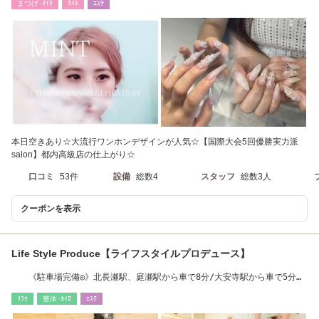
まつげ･ﾒｲｸ
ﾈｲﾙ
ｴｽﾃ
本日空きあり☆大流行ワンホンデザインが人気☆【国際大会5回優勝実力派
salon】都内高級店の仕上がり☆
口コミ
53件
設備
総数4
スタッフ
総数3人
クーポンを表示
Life Style Produce【ライフスタイルプロデュース】
《駐車場完備◎》北長瀬駅、庭瀬駅から車で8分/大安寺駅から車で5分
TEL:080-5758-6922
ﾘﾗｸ
整体･ｶｲﾛ
ｴｽﾃ