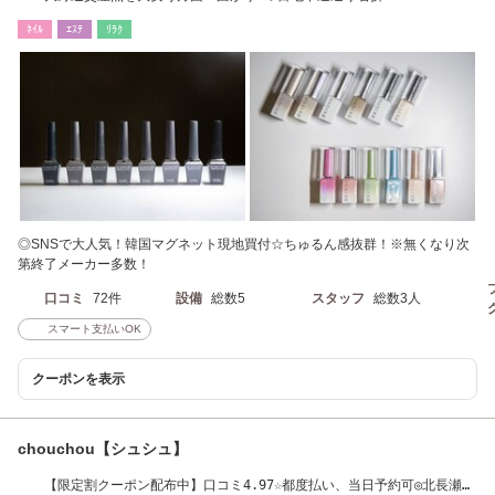
ﾈｲﾙ
ｴｽﾃ
ﾘﾗｸ
◎SNSで大人気！韓国マグネット現地買付☆ちゅるん感抜群！※無くなり次
第終了メーカー多数！
口コミ
72件
設備
総数5
スタッフ
総数3人
スマート支払いOK
クーポンを表示
chouchou【シュシュ】
【限定割クーポン配布中】口コミ4.97☆都度払い、当日予約可◎北長瀬駅