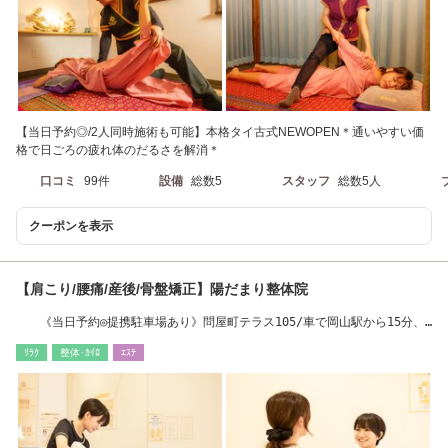
【当日予約◎/2人同時施術も可能】本格タイ古式NEWOPEN＊通いやすい価
格で日ごろの疲れ体のだるさを解消＊
口コミ
99件
設備
総数5
スタッフ
総数5人
クーポンを表示
【肩こり/腰痛/産後/骨盤矯正】陽だまり整体院
《当日予約◎提携駐車場あり》問屋町テラス105/車で岡山駅から15分、
北長瀬駅から5分
ﾘﾗｸ
整体･ｶｲﾛ
ｴｽﾃ