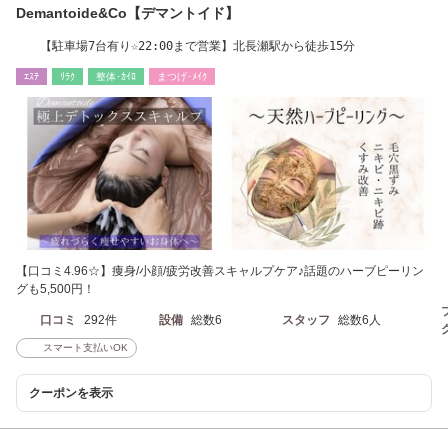
Demantoide&Co【デマントイド】
【駐車場7台有り☆22:00まで営業】北長瀬駅から徒歩15分
ｴｽﾃ
ﾘﾗｸ
整体･ｶｲﾛ
まつげ･ﾒｲｸ
【口コミ4.96☆】痩身/小顔/疲労改善スキャルプケア♪話題のハーブピーリン
グも5,500円！
口コミ
292件
設備
総数6
スタッフ
総数6人
スマート支払いOK
クーポンを表示