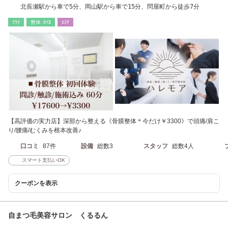
北長瀬駅から車で5分、岡山駅から車で15分、問屋町から徒歩7分
ﾘﾗｸ
整体･ｶｲﾛ
ｴｽﾃ
【高評価の実力店】深部から整える《骨膜整体＊今だけ￥3300》で頭痛/肩こ
り/腰痛/むくみを根本改善♪
口コミ
87件
設備
総数3
スタッフ
総数4人
スマート支払いOK
クーポンを表示
自まつ毛美容サロン くるるん