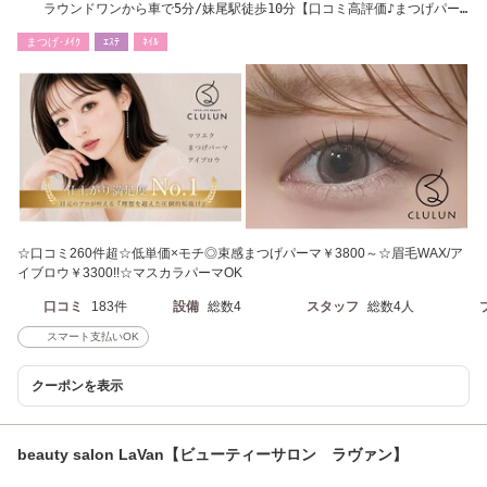
ラウンドワンから車で5分/妹尾駅徒歩10分【口コミ高評価♪まつげパー
マ☆眉毛専門店】
まつげ･ﾒｲｸ
ｴｽﾃ
ﾈｲﾙ
☆口コミ260件超☆低単価×モチ◎束感まつげパーマ￥3800～☆眉毛WAX/ア
イブロウ￥3300!!☆マスカラパーマOK
口コミ
183件
設備
総数4
スタッフ
総数4人
スマート支払いOK
クーポンを表示
beauty salon LaVan【ビューティーサロン ラヴァン】