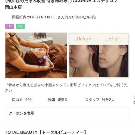
小顔/毛穴/たるみ改善 引き締め専門 ACORDE エステサロン
岡山本店
問屋町内のONSAYA COFFEEさん向かい側のビル2階
ｴｽﾃ
ﾘﾗｸ
『骨格から整える独自の小顔メソッド』衝撃ビフォアフはブログをご覧くだ
さい
口コミ
96件
設備
総数3
スタッフ
総数2人
クーポンを表示
TOTAL BEAUTY【トータルビューティー】