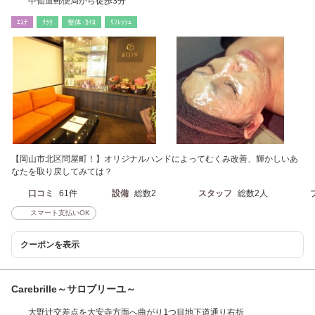
中仙道郵便局から徒歩3分
ｴｽﾃ
ﾘﾗｸ
整体･ｶｲﾛ
ﾘﾌﾚｯｼｭ
【岡山市北区問屋町！】オリジナルハンドによってむくみ改善、輝かしいあ
なたを取り戻してみては？
口コミ
61件
設備
総数2
スタッフ
総数2人
スマート支払いOK
クーポンを表示
Carebrille～サロブリーユ～
大野辻交差点を大安寺方面へ曲がり1つ目地下道通り右折