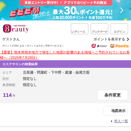
レディース
ブックマーク
ログイン
ゲストさん
ポイントを表示する
ポイントが1%たまる！
ポイントはサロン予約でつかえる！
【重要】熊本県熊本地方で発生した地震の影響のある地域へご予約されているお客
様へ（2026年7月28日）
エステサロンの検索結果
北長瀬・問屋町・下中野・庭瀬・妹尾方面
エリア
指定なし
日付
指定なし
来店時刻
114
条件変更
件
地図表示
求人一覧