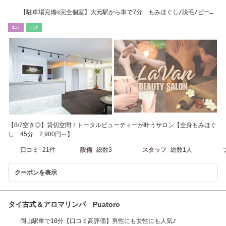
【駐車場完備◎完全個室】大元駅から車で7分 もみほぐし/脱毛/ピーリ
ング/肩こりケア
ｴｽﾃ
ﾘﾗｸ
【8/7空き◎】貸切空間！トータルビューティーが叶うサロン【全身もみほぐ
し 45分 2,980円～】
口コミ
21件
設備
総数3
スタッフ
総数1人
クーポンを表示
タイ古式＆アロマリンパ Puatoro
岡山駅車で10分【口コミ高評価】男性にも女性にも人気♪