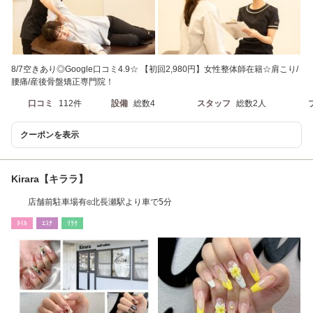
8/7空きあり◎Google口コミ4.9☆ 【初回2,980円】女性整体師在籍☆肩こり/
腰痛/産後骨盤矯正専門院！
口コミ
112件
設備
総数4
スタッフ
総数2人
クーポンを表示
Kirara【キララ】
店舗前駐車場有◎北長瀬駅より車で5分
ﾈｲﾙ
ｴｽﾃ
ﾘﾗｸ