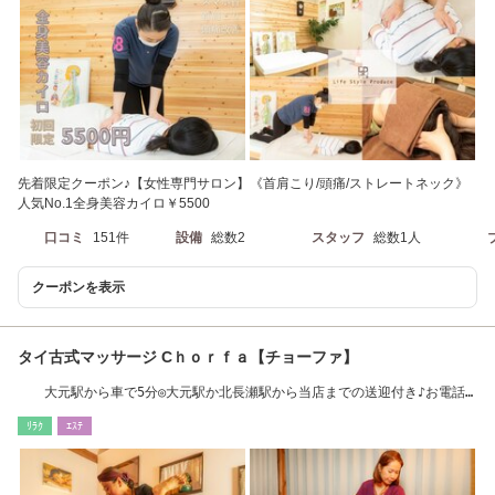
先着限定クーポン♪【女性専門サロン】《首肩こり/頭痛/ストレートネック》
人気No.1全身美容カイロ￥5500
口コミ
151件
設備
総数2
スタッフ
総数1人
クーポンを表示
タイ古式マッサージ Cｈｏｒｆａ【チョーファ】
大元駅から車で5分◎大元駅か北長瀬駅から当店までの送迎付き♪お電話
下さい
ﾘﾗｸ
ｴｽﾃ