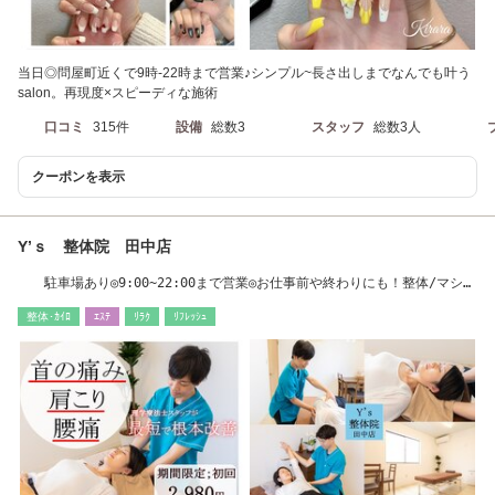
当日◎問屋町近くで9時-22時まで営業♪シンプル~長さ出しまでなんでも叶う
salon。再現度×スピーディな施術
口コミ
315件
設備
総数3
スタッフ
総数3人
クーポンを表示
Y’ｓ 整体院 田中店
駐車場あり◎9:00~22:00まで営業◎お仕事前や終わりにも！整体/マシン
ピラティス
整体･ｶｲﾛ
ｴｽﾃ
ﾘﾗｸ
ﾘﾌﾚｯｼｭ