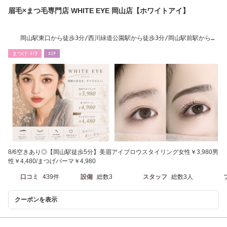
眉毛×まつ毛専門店 WHITE EYE 岡山店【ホワイトアイ】
岡山駅東口から徒歩3分/西川緑道公園駅から徒歩3分/岡山駅前駅から徒
歩4分
まつげ･ﾒｲｸ
ｴｽﾃ
8/6空きあり◎【岡山駅徒歩5分】美眉アイブロウスタイリング女性￥3,980男
性￥4,480/まつげパーマ￥4,980
口コミ
439件
設備
総数3
スタッフ
総数3人
クーポンを表示