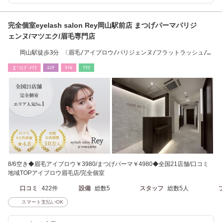
完全個室eyelash salon Rey岡山駅前店 まつげパーマパリジ
ェンヌ/マツエク/眉毛専門店
岡山駅徒歩3分 〔眉毛/アイブロウ/パリジェンヌ/フラットラッシュ/ハ
リウッドブロウ〕
まつげ･ﾒｲｸ
ｴｽﾃ
ﾈｲﾙ
ﾘﾗｸ
8/6空き◆眉毛アイブロウ￥3980/まつげパーマ￥4980◆全国21店舗/口コミ
地域TOPアイブロウ眉毛店/完全個室
口コミ
422件
設備
総数5
スタッフ
総数5人
スマート支払いOK