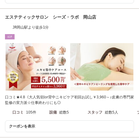
エステティックサロン シーズ・ラボ 岡山店
JR岡山駅より徒歩1分
ｴｽﾃ
口コミ★4.8《大人気!顔or背中ニキビケア初回お試し￥3,960～♪皮膚の専門家
監修の実力派☆仕事終わりにも◎
口コミ
105件
設備
総数5
スタッフ
総数5人
クーポンを表示