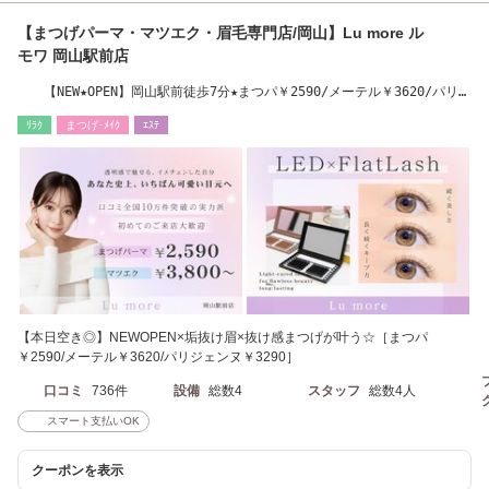
【まつげパーマ・マツエク・眉毛専門店/岡山】Lu more ル
モワ 岡山駅前店
【NEW★OPEN】岡山駅前徒歩7分★まつパ￥2590/メーテル￥3620/パリ
￥3290/LED￥4800
ﾘﾗｸ
まつげ･ﾒｲｸ
ｴｽﾃ
【本日空き◎】NEWOPEN×垢抜け眉×抜け感まつげが叶う☆［まつパ
￥2590/メーテル￥3620/パリジェンヌ￥3290］
口コミ
736件
設備
総数4
スタッフ
総数4人
スマート支払いOK
クーポンを表示