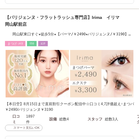
【パリジェンヌ・フラットラッシュ専門店】Irima イリマ
岡山駅前店
岡山駅東口すぐ★徒歩5分★【パーマ/￥2490★パリジェンヌ/￥3190】最
新LEDエクステ導入
まつげ･ﾒｲｸ
ﾘﾗｸ
ｴｽﾃ
【本日空】8月15日まで直前割引クーポン配信中☆口コミ4,7評価超え↑まつパ
￥2490/パリジェンヌ￥3190
口コ
1897
設備
総数4
スタッフ
総数3人
ミ
件
スマート支払いOK