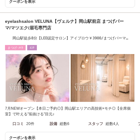
クーポンを表示
eyelashsalon VELUNA【ヴェルナ】岡山駅前店 まつげパー
マ/マツエク/眉毛専門店
岡山駅徒歩8分【LED認定サロン】アイブロウ￥3900/まつげパーマ
￥4300 [岡山/岡山駅]
まつげ･ﾒｲｸ
ｴｽﾃ
7月NEWオープン【本日ご予約◎】岡山駅エリアの高技術×モチ◎【全席個
室】で叶える"垢抜ける"目元♪
口コミ
20件
設備
総数6
スタッフ
総数4人
クーポンを表示