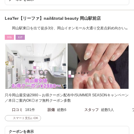
Lea'fer【リーファ】nail&total beauty 岡山駅前店
岡山駅東口を出て徒歩3分、岡山イオンモール大通り交差点斜め向かいの
2階になります。
ﾈｲﾙ
ｴｽﾃ
只今岡山最安値2980～お得クーポン配布中/SUMMER SEASONキャンペーン
／本日ご案内OK◎オフ無料クーポン多数
口コミ
181件
設備
総数6
スタッフ
総数5人
スマート支払いOK
クーポンを表示