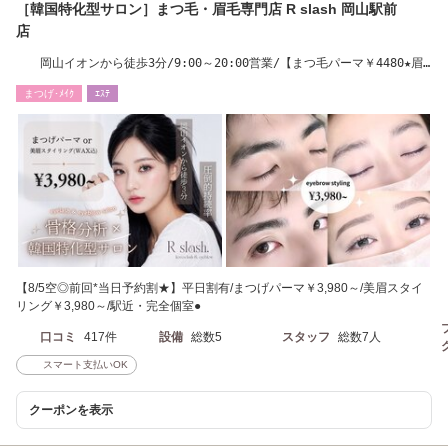
［韓国特化型サロン］まつ毛・眉毛専門店 R slash 岡山駅前
店
岡山イオンから徒歩3分/9:00～20:00営業/【まつ毛パーマ￥4480★眉
毛WAX￥3480】
まつげ･ﾒｲｸ
ｴｽﾃ
【8/5空◎前回*当日予約割★】平日割有/まつげパーマ￥3,980～/美眉スタイ
リング￥3,980～/駅近・完全個室●
口コミ
417件
設備
総数5
スタッフ
総数7人
スマート支払いOK
クーポンを表示