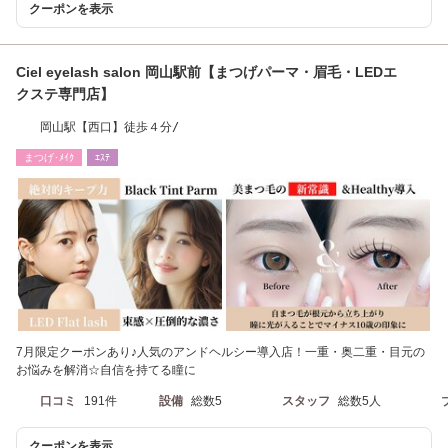
クーポンを表示
Ciel eyelash salon 岡山駅前【まつげパーマ・眉毛・LEDエ
クステ専門店】
岡山駅【西口】徒歩４分/
まつげ･ﾒｲｸ
ｴｽﾃ
7月限定クーポンあり♪人気のアンドヘルシー導入店！一重・奥二重・目元の
お悩みを解消☆自信を持てる瞳に
口コミ
191件
設備
総数5
スタッフ
総数5人
クーポンを表示