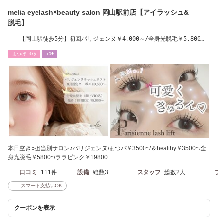
melia eyelash×beauty salon 岡山駅前店【アイラッシュ&
脱毛】
【岡山駅徒歩5分】初回パリジェンヌ￥4,000～/全身光脱毛￥5,800
～ お子様同伴◎
まつげ･ﾒｲｸ
ｴｽﾃ
本日空き○担当別サロン♪パリジェンヌ/まつパ￥3500~/＆healthy￥3500~/全
身光脱毛￥5800~/ララピンク￥19800
口コミ
111件
設備
総数3
スタッフ
総数2人
スマート支払いOK
クーポンを表示