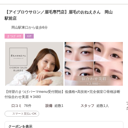
【アイブロウサロン／眉毛専門店】眉毛のおねえさん 岡山
駅前店
岡山駅東口から徒歩6分
まつげ･ﾒｲｸ
ｴｽﾃ
【待望のまつげパーマmenu受付開始】低価格×高技術×完全個室◎骨格診断
付似合わせ美眉 ￥3480
口コミ
76件
設備
総数1
スタッフ
総数1人
スマート支払いOK
クーポンを表示