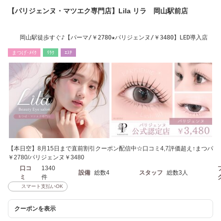
【パリジェンヌ・マツエク専門店】Lila リラ 岡山駅前店
岡山駅徒歩すぐ♪【パーマ/￥2780★パリジェンヌ/￥3480】LED導入店
まつげ･ﾒｲｸ
ﾘﾗｸ
ｴｽﾃ
【本日空】8月15日まで直前割引クーポン配信中☆口コミ4,7評価超え↑まつパ
￥2780/パリジェンヌ￥3480
口コ
1340
設備
総数4
スタッフ
総数3人
ミ
件
スマート支払いOK
クーポンを表示