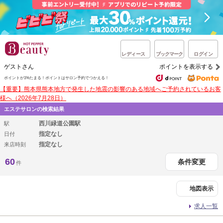
レディース
ブックマーク
ログイン
ゲストさん
ポイントを表示する
ポイントが1%たまる！
ポイントはサロン予約でつかえる！
【重要】熊本県熊本地方で発生した地震の影響のある地域へご予約されているお客
様へ（2026年7月28日）
エステサロンの検索結果
西川緑道公園駅
駅
指定なし
日付
指定なし
来店時刻
60
条件変更
件
地図表示
求人一覧