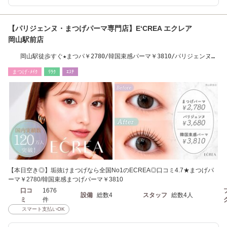
【パリジェンヌ・まつげパーマ専門店】E‘CREA エクレア
岡山駅前店
岡山駅徒歩すぐ★まつパ￥2780/韓国束感パーマ￥3810/パリジェンヌ
￥3680
まつげ･ﾒｲｸ
ﾘﾗｸ
ｴｽﾃ
【本日空き◎】垢抜けまつげなら全国No1のECREA◎口コミ4.7★まつげパ
ーマ￥2780/韓国束感まつげパーマ￥3810
口コ
1676
設備
総数4
スタッフ
総数4人
ミ
件
スマート支払いOK