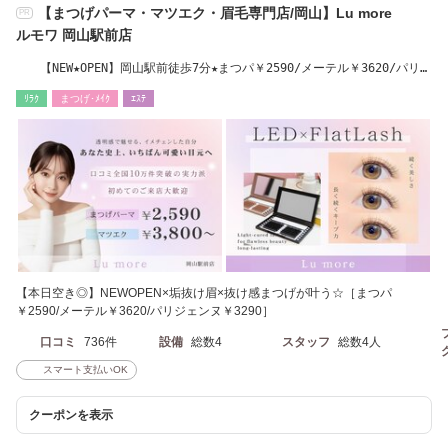
【まつげパーマ・マツエク・眉毛専門店/岡山】Lu more
PR
ルモワ 岡山駅前店
【NEW★OPEN】岡山駅前徒歩7分★まつパ￥2590/メーテル￥3620/パリ
￥3290/LED￥4800
ﾘﾗｸ
まつげ･ﾒｲｸ
ｴｽﾃ
【本日空き◎】NEWOPEN×垢抜け眉×抜け感まつげが叶う☆［まつパ
￥2590/メーテル￥3620/パリジェンヌ￥3290］
口コミ
736件
設備
総数4
スタッフ
総数4人
スマート支払いOK
クーポンを表示