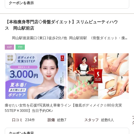
クーポンを表示
【本格痩身専門店◇骨盤ダイエット】スリムビューティハウ
ス 岡山駅前店
岡山駅後楽園口(東口)徒歩2分/他 岡山駅前駅 《骨盤ダイエット・痩
身》
ｴｽﾃ
ﾘﾗｸ
痩せたい女性を応援!!写真映え華奢ライン【徹底ボディメイク☆80分充実
5STEP￥3000】当日予約OK♪
口コミ
234件
設備
総数7
スタッフ
総数6人
クーポンを表示