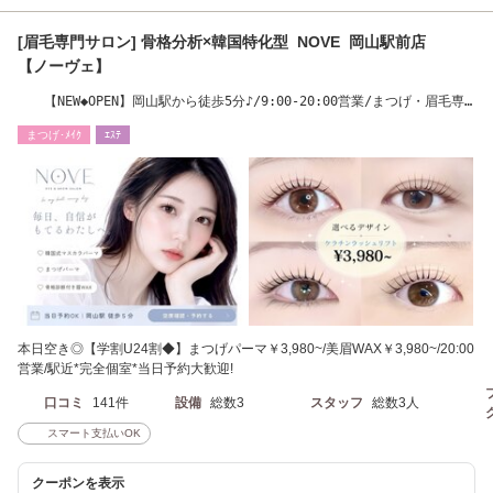
[眉毛専門サロン] 骨格分析×韓国特化型 NOVE 岡山駅前店
【ノーヴェ】
【NEW◆OPEN】岡山駅から徒歩5分♪/9:00-20:00営業/まつげ・眉毛専
門店/学割24
まつげ･ﾒｲｸ
ｴｽﾃ
本日空き◎【学割U24割◆】まつげパーマ￥3,980~/美眉WAX￥3,980~/20:00
営業/駅近*完全個室*当日予約大歓迎!
口コミ
141件
設備
総数3
スタッフ
総数3人
スマート支払いOK
クーポンを表示