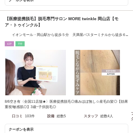
【医療提携脱毛】脱毛専門サロン MORE twinkle 岡山店【モ
ア・トゥインクル】
イオンモール・岡山駅から徒歩５分 天満屋バスターミナルから徒歩６
分
ｴｽﾃ
ﾘﾗｸ
8/6空き有〈全国11店舗★〉医療提携脱毛◎痛みほぼ無し☆産毛白髪◎【効果
重視!敏感肌◎】3歳~子供脱毛◎
口コミ
103件
設備
総数5
スタッフ
総数4人
クーポンを表示