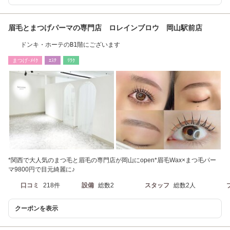
眉毛とまつげパーマの専門店 ロレインブロウ 岡山駅前店
ドンキ・ホーテのB1階にございます
まつげ･ﾒｲｸ
ｴｽﾃ
ﾘﾗｸ
*関西で大人気のまつ毛と眉毛の専門店が岡山にopen*眉毛Wax×まつ毛パー
マ9800円で目元綺麗に♪
口コミ
218件
設備
総数2
スタッフ
総数2人
クーポンを表示