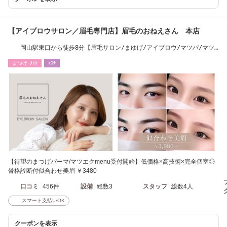
【アイブロウサロン／眉毛専門店】眉毛のおねえさん 本店
岡山駅東口から徒歩8分【眉毛サロン/まゆげ/アイブロウ/マツパ/マツ
エク】
まつげ･ﾒｲｸ
ｴｽﾃ
【待望のまつげパーマ/マツエクmenu受付開始】低価格×高技術×完全個室◎
骨格診断付似合わせ美眉 ￥3480
口コミ
456件
設備
総数3
スタッフ
総数4人
スマート支払いOK
クーポンを表示